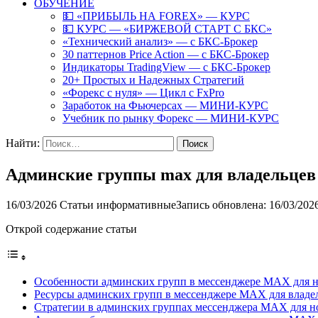
ОБУЧЕНИЕ
💵 «ПРИБЫЛЬ НА FOREX» — КУРС
💵 КУРС — «БИРЖЕВОЙ СТАРТ С БКС»
«Технический анализ» — с БКС-Брокер
30 паттернов Price Action — с БКС-Брокер
Индикаторы TradingView — с БКС-Брокер
20+ Простых и Надежных Стратегий
«Форекс с нуля» — Цикл с FxPro
Заработок на Фьючерсах — МИНИ-КУРС
Учебник по рынку Форекс — МИНИ-КУРС
Найти:
Админские группы max для владельцев
16/03/2026
Статьи информативные
Запись обновлена: 16/03/202
Открой содержание статьи
Особенности админских групп в мессенджере MAX для 
Ресурсы админских групп в мессенджере MAX для владе
Стратегии в админских группах мессенджера MAX для н