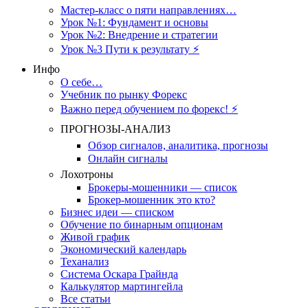
Мастер-класс о пяти направлениях…
Урок №1: Фундамент и основы
Урок №2: Внедрение и стратегии
Урок №3 Пути к результату ⚡️
Инфо
О себе…
Учебник по рынку Форекс
Важно перед обучением по форекс! ⚡
ПРОГНОЗЫ-АНАЛИЗ
Обзор сигналов, аналитика, прогнозы
Онлайн сигналы
Лохотроны
Брокеры-мошенники — список
Брокер-мошенник это кто?
Бизнес идеи — списком
Обучение по бинарным опционам
Живой график
Экономический календарь
Теханализ
Система Оскара Грайнда
Калькулятор мартингейла
Все статьи