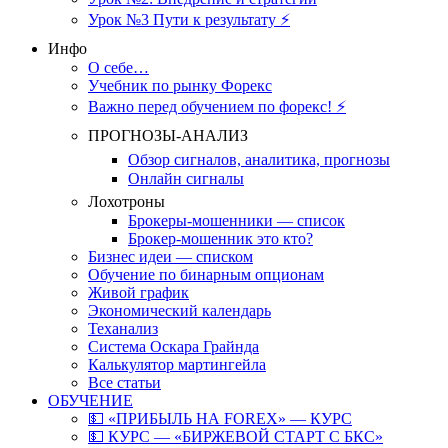
Урок №3 Пути к результату ⚡️
Инфо
О себе…
Учебник по рынку Форекс
Важно перед обучением по форекс! ⚡
ПРОГНОЗЫ-АНАЛИЗ
Обзор сигналов, аналитика, прогнозы
Онлайн сигналы
Лохотроны
Брокеры-мошенники — список
Брокер-мошенник это кто?
Бизнес идеи — списком
Обучение по бинарным опционам
Живой график
Экономический календарь
Теханализ
Система Оскара Грайнда
Калькулятор мартингейла
Все статьи
ОБУЧЕНИЕ
💵 «ПРИБЫЛЬ НА FOREX» — КУРС
💵 КУРС — «БИРЖЕВОЙ СТАРТ С БКС»