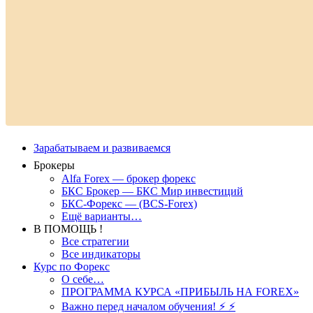
Зарабатываем и развиваемся
Брокеры
Alfa Forex — брокер форекс
БКС Брокер — БКС Мир инвестиций
БКС-Форекс — (BCS-Forex)
Ещё варианты…
В ПОМОЩЬ !
Все стратегии
Все индикаторы
Курс по Форекс
О себе…
ПРОГРАММА КУРСА «ПРИБЫЛЬ НА FOREX»
Важно перед началом обучения! ⚡ ⚡