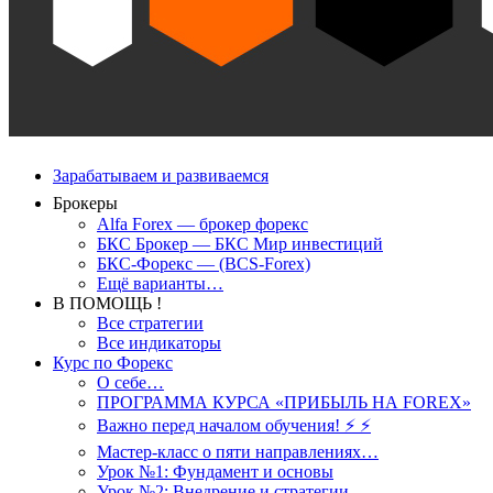
Зарабатываем и развиваемся
Брокеры
Alfa Forex — брокер форекс
БКС Брокер — БКС Мир инвестиций
БКС-Форекс — (BCS-Forex)
Ещё варианты…
В ПОМОЩЬ !
Все стратегии
Все индикаторы
Курс по Форекс
О себе…
ПРОГРАММА КУРСА «ПРИБЫЛЬ НА FOREX»
Важно перед началом обучения! ⚡ ⚡
Мастер-класс о пяти направлениях…
Урок №1: Фундамент и основы
Урок №2: Внедрение и стратегии