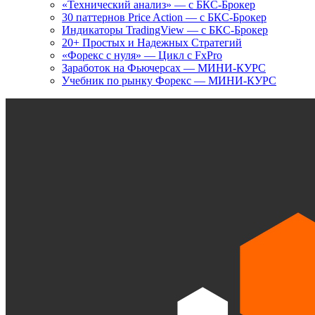
«Технический анализ» — с БКС-Брокер
30 паттернов Price Action — с БКС-Брокер
Индикаторы TradingView — с БКС-Брокер
20+ Простых и Надежных Стратегий
«Форекс с нуля» — Цикл с FxPro
Заработок на Фьючерсах — МИНИ-КУРС
Учебник по рынку Форекс — МИНИ-КУРС