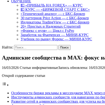
ОБУЧЕНИЕ
💵 «ПРИБЫЛЬ НА FOREX» — КУРС
💵 КУРС — «БИРЖЕВОЙ СТАРТ С БКС»
«Технический анализ» — с БКС-Брокер
30 паттернов Price Action — с БКС-Брокер
Индикаторы TradingView — с БКС-Брокер
20+ Простых и Надежных Стратегий
«Форекс с нуля» — Цикл с FxPro
Заработок на Фьючерсах — МИНИ-КУРС
Учебник по рынку Форекс — МИНИ-КУРС
Найти:
Админские сообщества в MAX: фокус н
16/03/2026
Статьи информативные
Запись обновлена: 16/03/202
Открой содержание статьи
Особенности биржи рекламы в мессенджере MAX через 
Инструменты админских сообществ для навигации по б
Развитие сетей в админских сообществах для успеха на