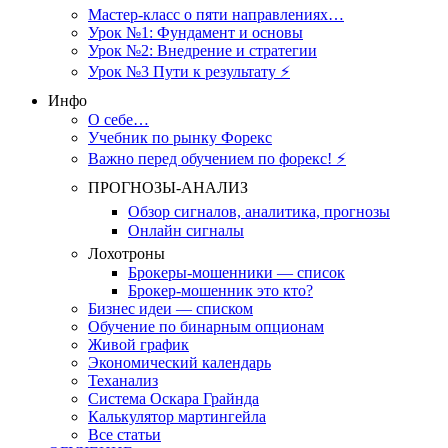
Мастер-класс о пяти направлениях…
Урок №1: Фундамент и основы
Урок №2: Внедрение и стратегии
Урок №3 Пути к результату ⚡️
Инфо
О себе…
Учебник по рынку Форекс
Важно перед обучением по форекс! ⚡
ПРОГНОЗЫ-АНАЛИЗ
Обзор сигналов, аналитика, прогнозы
Онлайн сигналы
Лохотроны
Брокеры-мошенники — список
Брокер-мошенник это кто?
Бизнес идеи — списком
Обучение по бинарным опционам
Живой график
Экономический календарь
Теханализ
Система Оскара Грайнда
Калькулятор мартингейла
Все статьи