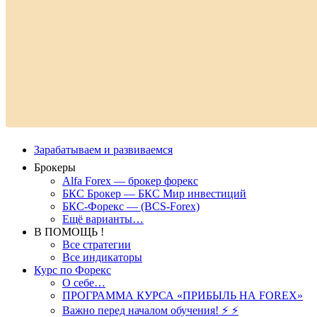
Зарабатываем и развиваемся
Брокеры
Alfa Forex — брокер форекс
БКС Брокер — БКС Мир инвестиций
БКС-Форекс — (BCS-Forex)
Ещё варианты…
В ПОМОЩЬ !
Все стратегии
Все индикаторы
Курс по Форекс
О себе…
ПРОГРАММА КУРСА «ПРИБЫЛЬ НА FOREX»
Важно перед началом обучения! ⚡ ⚡