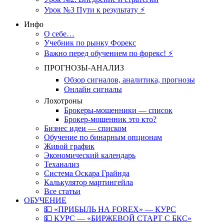
Урок №3 Пути к результату ⚡️
Инфо
О себе…
Учебник по рынку Форекс
Важно перед обучением по форекс! ⚡
ПРОГНОЗЫ-АНАЛИЗ
Обзор сигналов, аналитика, прогнозы
Онлайн сигналы
Лохотроны
Брокеры-мошенники — список
Брокер-мошенник это кто?
Бизнес идеи — списком
Обучение по бинарным опционам
Живой график
Экономический календарь
Теханализ
Система Оскара Грайнда
Калькулятор мартингейла
Все статьи
ОБУЧЕНИЕ
💵 «ПРИБЫЛЬ НА FOREX» — КУРС
💵 КУРС — «БИРЖЕВОЙ СТАРТ С БКС»