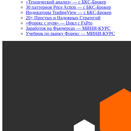
«Технический анализ» — с БКС-Брокер
30 паттернов Price Action — с БКС-Брокер
Индикаторы TradingView — с БКС-Брокер
20+ Простых и Надежных Стратегий
«Форекс с нуля» — Цикл с FxPro
Заработок на Фьючерсах — МИНИ-КУРС
Учебник по рынку Форекс — МИНИ-КУРС