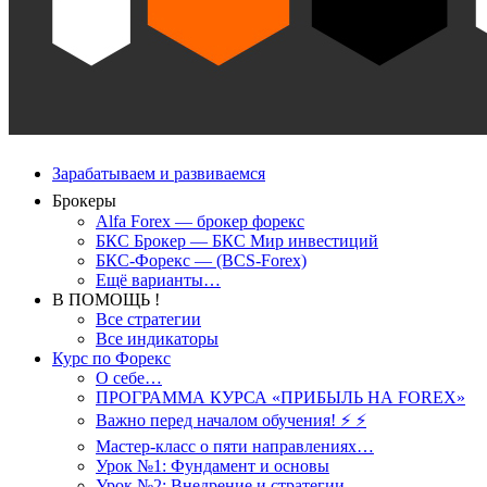
Зарабатываем и развиваемся
Брокеры
Alfa Forex — брокер форекс
БКС Брокер — БКС Мир инвестиций
БКС-Форекс — (BCS-Forex)
Ещё варианты…
В ПОМОЩЬ !
Все стратегии
Все индикаторы
Курс по Форекс
О себе…
ПРОГРАММА КУРСА «ПРИБЫЛЬ НА FOREX»
Важно перед началом обучения! ⚡ ⚡
Мастер-класс о пяти направлениях…
Урок №1: Фундамент и основы
Урок №2: Внедрение и стратегии