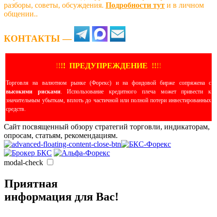
разборы, советы, обсуждения.
Подробности тут
и в личном
общении..
КОНТАКТЫ —
!
!
!
!
ПРЕДУПРЕЖДЕНИЕ
!!
!
!
Торговля на валютном рынке (Форекс) и на фондовой бирже сопряжена с
высокими рисками
. Использование кредитного плеча может привести к
значительным убыткам, вплоть до частичной или полной потери инвестированных
средств.
Сайт посвященный обзору стратегий торговли, индикаторам,
опросам, статьям, рекомендациям.
modal-check
Приятная
информация для Вас!