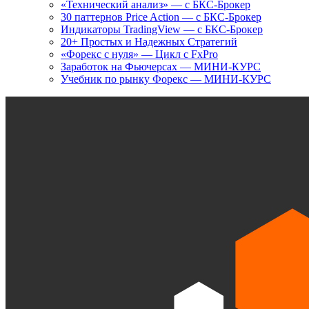
«Технический анализ» — с БКС-Брокер
30 паттернов Price Action — с БКС-Брокер
Индикаторы TradingView — с БКС-Брокер
20+ Простых и Надежных Стратегий
«Форекс с нуля» — Цикл с FxPro
Заработок на Фьючерсах — МИНИ-КУРС
Учебник по рынку Форекс — МИНИ-КУРС