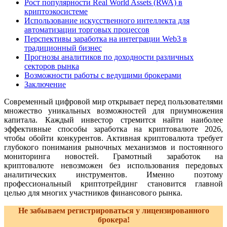
Рост популярности Real World Assets (RWA) в
криптоэкосистеме
Использование искусственного интеллекта для
автоматизации торговых процессов
Перспективы заработка на интеграции Web3 в
традиционный бизнес
Прогнозы аналитиков по доходности различных
секторов рынка
Возможности работы с ведущими брокерами
Заключение
Современный цифровой мир открывает перед пользователями
множество уникальных возможностей для приумножения
капитала. Каждый инвестор стремится найти наиболее
эффективные способы заработка на криптовалюте 2026,
чтобы обойти конкурентов. Активная криптовалюта требует
глубокого понимания рыночных механизмов и постоянного
мониторинга новостей. Грамотный заработок на
криптовалюте невозможен без использования передовых
аналитических инструментов. Именно поэтому
профессиональный криптотрейдинг становится главной
целью для многих участников финансового рынка.
Не забываем регистрироваться у лицензированного
брокера!