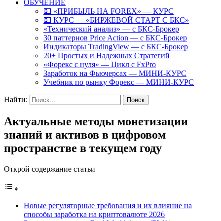
ОБУЧЕНИЕ
💵 «ПРИБЫЛЬ НА FOREX» — КУРС
💵 КУРС — «БИРЖЕВОЙ СТАРТ С БКС»
«Технический анализ» — с БКС-Брокер
30 паттернов Price Action — с БКС-Брокер
Индикаторы TradingView — с БКС-Брокер
20+ Простых и Надежных Стратегий
«Форекс с нуля» — Цикл с FxPro
Заработок на Фьючерсах — МИНИ-КУРС
Учебник по рынку Форекс — МИНИ-КУРС
Найти:
Актуальные методы монетизации
знаний и активов в цифровом
пространстве в текущем году
Открой содержание статьи
Новые регуляторные требования и их влияние на
способы заработка на криптовалюте 2026