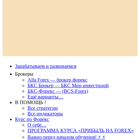
Зарабатываем и развиваемся
Брокеры
Alfa Forex — брокер форекс
БКС Брокер — БКС Мир инвестиций
БКС-Форекс — (BCS-Forex)
Ещё варианты…
В ПОМОЩЬ !
Все стратегии
Все индикаторы
Курс по Форекс
О себе…
ПРОГРАММА КУРСА «ПРИБЫЛЬ НА FOREX»
Важно перед началом обучения! ⚡ ⚡