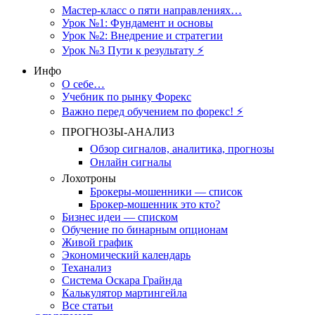
Мастер-класс о пяти направлениях…
Урок №1: Фундамент и основы
Урок №2: Внедрение и стратегии
Урок №3 Пути к результату ⚡️
Инфо
О себе…
Учебник по рынку Форекс
Важно перед обучением по форекс! ⚡
ПРОГНОЗЫ-АНАЛИЗ
Обзор сигналов, аналитика, прогнозы
Онлайн сигналы
Лохотроны
Брокеры-мошенники — список
Брокер-мошенник это кто?
Бизнес идеи — списком
Обучение по бинарным опционам
Живой график
Экономический календарь
Теханализ
Система Оскара Грайнда
Калькулятор мартингейла
Все статьи