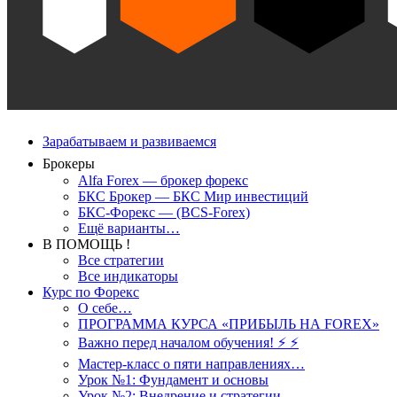
Зарабатываем и развиваемся
Брокеры
Alfa Forex — брокер форекс
БКС Брокер — БКС Мир инвестиций
БКС-Форекс — (BCS-Forex)
Ещё варианты…
В ПОМОЩЬ !
Все стратегии
Все индикаторы
Курс по Форекс
О себе…
ПРОГРАММА КУРСА «ПРИБЫЛЬ НА FOREX»
Важно перед началом обучения! ⚡ ⚡
Мастер-класс о пяти направлениях…
Урок №1: Фундамент и основы
Урок №2: Внедрение и стратегии