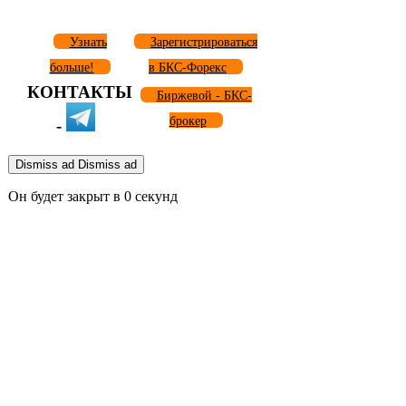
Узнать
Зарегистрироваться
больше!
в БКС-Форекс
КОНТАКТЫ
Биржевой - БКС-
брокер
-
Dismiss ad
Dismiss ad
Он будет закрыт в
0
секунд