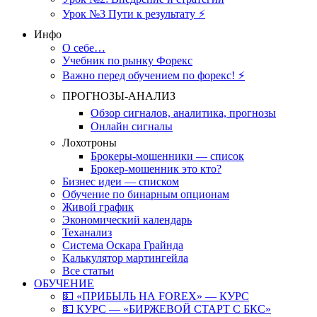
Урок №3 Пути к результату ⚡️
Инфо
О себе…
Учебник по рынку Форекс
Важно перед обучением по форекс! ⚡
ПРОГНОЗЫ-АНАЛИЗ
Обзор сигналов, аналитика, прогнозы
Онлайн сигналы
Лохотроны
Брокеры-мошенники — список
Брокер-мошенник это кто?
Бизнес идеи — списком
Обучение по бинарным опционам
Живой график
Экономический календарь
Теханализ
Система Оскара Грайнда
Калькулятор мартингейла
Все статьи
ОБУЧЕНИЕ
💵 «ПРИБЫЛЬ НА FOREX» — КУРС
💵 КУРС — «БИРЖЕВОЙ СТАРТ С БКС»