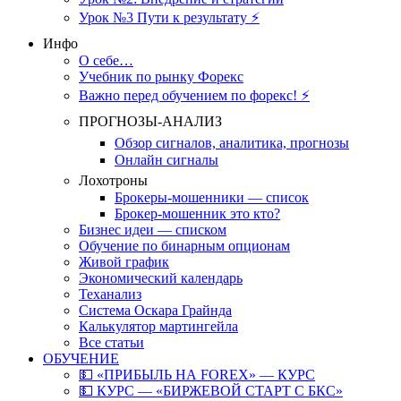
Урок №3 Пути к результату ⚡️
Инфо
О себе…
Учебник по рынку Форекс
Важно перед обучением по форекс! ⚡
ПРОГНОЗЫ-АНАЛИЗ
Обзор сигналов, аналитика, прогнозы
Онлайн сигналы
Лохотроны
Брокеры-мошенники — список
Брокер-мошенник это кто?
Бизнес идеи — списком
Обучение по бинарным опционам
Живой график
Экономический календарь
Теханализ
Система Оскара Грайнда
Калькулятор мартингейла
Все статьи
ОБУЧЕНИЕ
💵 «ПРИБЫЛЬ НА FOREX» — КУРС
💵 КУРС — «БИРЖЕВОЙ СТАРТ С БКС»