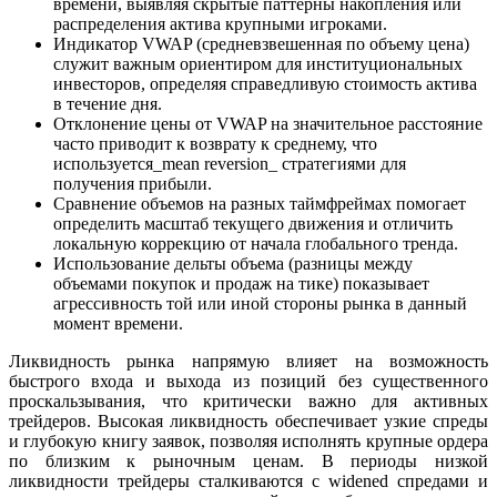
времени, выявляя скрытые паттерны накопления или
распределения актива крупными игроками.
Индикатор VWAP (средневзвешенная по объему цена)
служит важным ориентиром для институциональных
инвесторов, определяя справедливую стоимость актива
в течение дня.
Отклонение цены от VWAP на значительное расстояние
часто приводит к возврату к среднему, что
используется_mean reversion_ стратегиями для
получения прибыли.
Сравнение объемов на разных таймфреймах помогает
определить масштаб текущего движения и отличить
локальную коррекцию от начала глобального тренда.
Использование дельты объема (разницы между
объемами покупок и продаж на тике) показывает
агрессивность той или иной стороны рынка в данный
момент времени.
Ликвидность рынка напрямую влияет на возможность
быстрого входа и выхода из позиций без существенного
проскальзывания, что критически важно для активных
трейдеров. Высокая ликвидность обеспечивает узкие спреды
и глубокую книгу заявок, позволяя исполнять крупные ордера
по близким к рыночным ценам. В периоды низкой
ликвидности трейдеры сталкиваются с widened спредами и