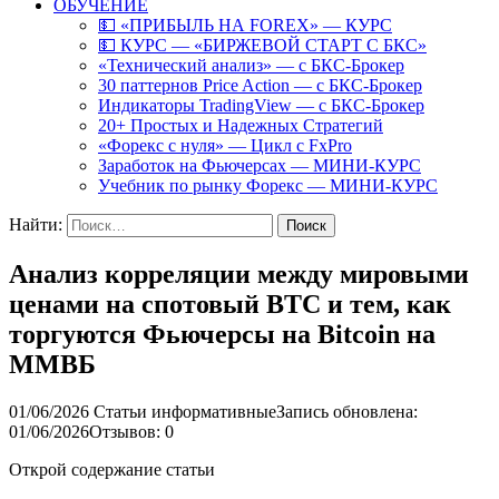
ОБУЧЕНИЕ
💵 «ПРИБЫЛЬ НА FOREX» — КУРС
💵 КУРС — «БИРЖЕВОЙ СТАРТ С БКС»
«Технический анализ» — с БКС-Брокер
30 паттернов Price Action — с БКС-Брокер
Индикаторы TradingView — с БКС-Брокер
20+ Простых и Надежных Стратегий
«Форекс с нуля» — Цикл с FxPro
Заработок на Фьючерсах — МИНИ-КУРС
Учебник по рынку Форекс — МИНИ-КУРС
Найти:
Анализ корреляции между мировыми
ценами на спотовый BTC и тем, как
торгуются Фьючерсы на Bitcoin на
ММВБ
01/06/2026
Статьи информативные
Запись обновлена:
01/06/2026
Отзывов: 0
Открой содержание статьи