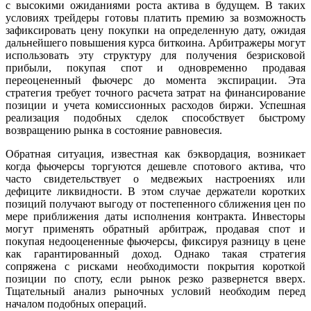
с высокими ожиданиями роста актива в будущем. В таких
условиях трейдеры готовы платить премию за возможность
зафиксировать цену покупки на определенную дату, ожидая
дальнейшего повышения курса биткоина. Арбитражеры могут
использовать эту структуру для получения безрисковой
прибыли, покупая спот и одновременно продавая
переоцененный фьючерс до момента экспирации. Эта
стратегия требует точного расчета затрат на финансирование
позиции и учета комиссионных расходов биржи. Успешная
реализация подобных сделок способствует быстрому
возвращению рынка в состояние равновесия.
Обратная ситуация, известная как бэквордация, возникает
когда фьючерсы торгуются дешевле спотового актива, что
часто свидетельствует о медвежьих настроениях или
дефиците ликвидности. В этом случае держатели коротких
позиций получают выгоду от постепенного сближения цен по
мере приближения даты исполнения контракта. Инвесторы
могут применять обратный арбитраж, продавая спот и
покупая недооцененные фьючерсы, фиксируя разницу в цене
как гарантированный доход. Однако такая стратегия
сопряжена с рисками необходимости покрытия короткой
позиции по споту, если рынок резко развернется вверх.
Тщательный анализ рыночных условий необходим перед
началом подобных операций.