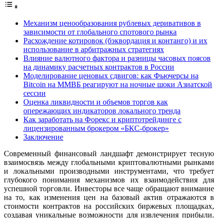
Механизм ценообразования рублевых деривативов в
зависимости от глобального спотового рынка
Расхождение котировок (бэквордация и контанго) и их
использование в арбитражных стратегиях
Влияние валютного фактора и разницы часовых поясов
на динамику расчетных контрактов в России
Моделирование ценовых сдвигов: как Фьючерсы на
Bitcoin на ММВБ реагируют на ночные шоки Азиатской
сессии
Оценка ликвидности и объемов торгов как
опережающих индикаторов локального тренда
Как заработать на Форекс и криптотрейдинге с
лицензированным брокером «БКС-брокер»
Заключение
Современный финансовый ландшафт демонстрирует тесную
взаимосвязь между глобальными криптовалютными рынками
и локальными производными инструментами, что требует
глубокого понимания механизмов их взаимодействия для
успешной торговли. Инвесторы все чаще обращают внимание
на то, как изменения цен на базовый актив отражаются в
стоимости контрактов на российских биржевых площадках,
создавая уникальные возможности для извлечения прибыли.