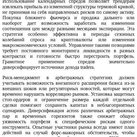
Использование календарных спредов позволяет трейдерам
извлекать прибыль из изменений структуры термовой кривой,
не принимая на себя направленных рисков по самому активу.
Покупка ближнего фьючерса и продажа дальнего или
наоборот дает возможность заработать на изменении
соотношения цен между разными месяцами экспирации. Эта
стратегия особенно эффективна в периоды сезонных
колебаний спроса на криптовалюты или изменения
макроэкономических условий. Управление такими позициями
требует постоянного мониторинга ликвидности в разных
контрактах и готовности быстро перестроить портфель.
Грамотное применение спредов значительно
диверсифицирует источники дохода traderа.
Риск-менеджмент в арбитражных стратегиях должен
учитывать возможность внезапного расширения базиса из-за
внешних шоков или регуляторных новостей, которые могут
временно нарушить корреляцию рынков. Установка защитных
стоп-ордеров и ограничение размера каждой отдельной
сделки помогают сохранить капитал в неблагоприятных
сценариях. Диверсификация across различных арбитражных
пар и временных горизонтов также снижает общую
уязвимость портфеля к специфическим рискам одного
инструмента. Опытные участники рынка всегда имеют план
действий на случай форс-мажорных обстоятельств, чтобы