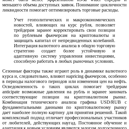
меньшего объема доступных заявок. Понимание цикличности
ликвидности помогает оптимизировать торговые расходы.
Учет геополитических и макроэкономических
новостей, влияющих на курс рубля, позволяет
трейдерам заранее корректировать свои позиции
по рублевым фьючерсам на криптовалюты и
защищать капитал от непредвиденных колебаний.
Интеграция валютного анализа в общую торговую
стратегию создает более устойчивую и
адаптивную систему управления инвестициями,
способную работать в любых рыночных условиях.
Сезонные факторы также играют роль в динамике валютного
курса и, следовательно, влияют наpricing фьючерсов, особенно
в периоды налогового периодов или изменения цен на нефть.
Осведомленность о таких циклах помогает трейдерам
anticipate возможные давления на рубль и заранее занимать
соответствующие позиции на криптовалютном рынке.
Комбинация технического анализа графика USD/RUB с
фундаментальными данными по криптовалютному рынку
дает наиболее полную картину для принятия решений. Такой
комплексный подход отличает профессиональных участников
от любителей, действующих наугад. Постоянное обучение и
адаптация к новым условиям являются залогом долгосрочного