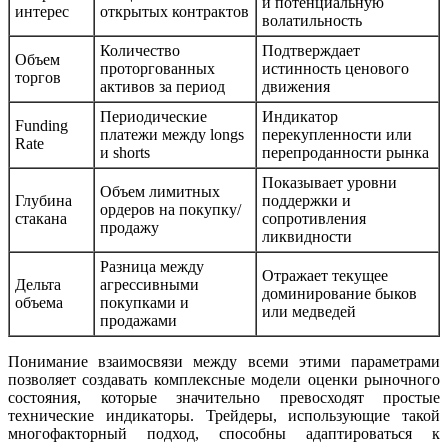
и потенциальную
интерес
открытых контрактов
волатильность
Количество
Подтверждает
Объем
проторгованных
истинность ценового
торгов
активов за период
движения
Периодические
Индикатор
Funding
платежи между longs
перекупленности или
Rate
и shorts
перепроданности рынка
Показывает уровни
Объем лимитных
Глубина
поддержки и
ордеров на покупку/
стакана
сопротивления
продажу
ликвидности
Разница между
Отражает текущее
Дельта
агрессивными
доминирование быков
объема
покупками и
или медведей
продажами
Понимание взаимосвязи между всеми этими параметрами
позволяет создавать комплексные модели оценки рыночного
состояния, которые значительно превосходят простые
технические индикаторы. Трейдеры, использующие такой
многофакторный подход, способны адаптироваться к