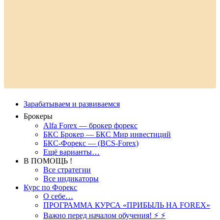
Зарабатываем и развиваемся
Брокеры
Alfa Forex — брокер форекс
БКС Брокер — БКС Мир инвестиций
БКС-Форекс — (BCS-Forex)
Ещё варианты…
В ПОМОЩЬ !
Все стратегии
Все индикаторы
Курс по Форекс
О себе…
ПРОГРАММА КУРСА «ПРИБЫЛЬ НА FOREX»
Важно перед началом обучения! ⚡ ⚡