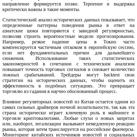
направление формируется позже. Терпение и выдержка
критически важны в такие моменты.
Статистический анализ исторических данных показывает, что
определенные паттерны поведения рынка в ответ на
азиатские шоки повторяются с завидной регулярностью,
позволяя строить вероятностные модели прогнозирования.
Например, резкое падение цены в Токио часто
компенсируется частичным отскоком в европейскую сессию,
если нет фундаментальных причин для дальнейшего
снижения. Использование таких статистических
закономерностей в сочетании с техническим анализом
повышает точность торговых сигналов и снижает количество
ложных срабатываний. Трейдеры могут backtest свои
стратегии на исторических данных, чтобы оценить их
эффективность в подобных ситуациях. Это превращает
торговлю из гадания в научно обоснованный процесс.
Влияние регуляторных новостей из Китая остается одним из
самых сильных драйверов ночной волатильности, так как эта
страна исторически играет ключевую роль в майнинге и
торговле криптовалютами. Любые слухи о новых запретах
или, наоборот, легализации вызывают немедленную реакцию
рынка, которая затем транслируется на российские фьючерсы.
Мониторинг китайских источников новостей и социальных