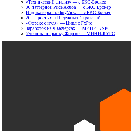
«Технический анализ» — с БКС-Брокер
30 паттернов Price Action — с БКС-Брокер
Индикаторы TradingView — с БКС-Брокер
20+ Простых и Надежных Стратегий
«Форекс с нуля» — Цикл с FxPro
Заработок на Фьючерсах — МИНИ-КУРС
Учебник по рынку Форекс — МИНИ-КУРС