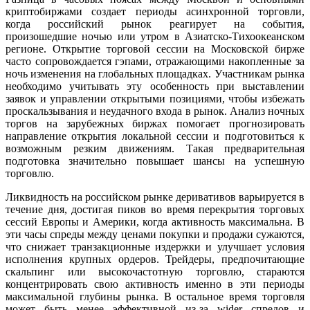
криптобиржами создает периоды асинхронной торговли,
когда российский рынок реагирует на события,
произошедшие ночью или утром в Азиатско-Тихоокеанском
регионе. Открытие торговой сессии на Московской бирже
часто сопровождается гэпами, отражающими накопленные за
ночь изменения на глобальных площадках. Участникам рынка
необходимо учитывать эту особенность при выставлении
заявок и управлении открытыми позициями, чтобы избежать
проскальзывания и неудачного входа в рынок. Анализ ночных
торгов на зарубежных биржах помогает прогнозировать
направление открытия локальной сессии и подготовиться к
возможным резким движениям. Такая предварительная
подготовка значительно повышает шансы на успешную
торговлю.
Ликвидность на российском рынке деривативов варьируется в
течение дня, достигая пиков во время перекрытия торговых
сессий Европы и Америки, когда активность максимальна. В
эти часы спреды между ценами покупки и продажи сужаются,
что снижает транзакционные издержки и улучшает условия
исполнения крупных ордеров. Трейдеры, предпочитающие
скальпинг или высокочастотную торговлю, стараются
концентрировать свою активность именно в эти периоды
максимальной глубины рынка. В остальное время торговля
может быть менее эффективной из-за wider спредов и