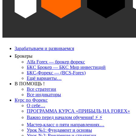
Зарабатываем и развиваемся
Брокеры
Alfa Forex — брокер форекс
БКС Брокер — БКС Мир инвестиций
БКС-Форекс — (BCS-Forex)
Ещё варианты…
В ПОМОЩЬ !
Все стратегии
Все индикаторы
Курс по Форекс
О себе…
ПРОГРАММА КУРСА «ПРИБЫЛЬ НА FOREX»
Важно перед началом обучения! ⚡ ⚡
Мастер-класс о пяти направлениях…
Урок №1: Фундамент и основы
Урок №2: Внедрение и стратегии