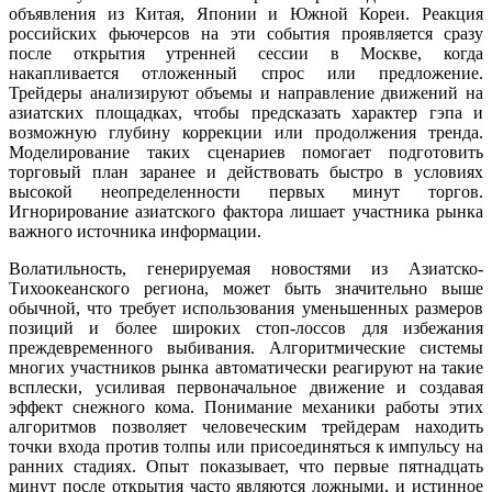
объявления из Китая, Японии и Южной Кореи. Реакция
российских фьючерсов на эти события проявляется сразу
после открытия утренней сессии в Москве, когда
накапливается отложенный спрос или предложение.
Трейдеры анализируют объемы и направление движений на
азиатских площадках, чтобы предсказать характер гэпа и
возможную глубину коррекции или продолжения тренда.
Моделирование таких сценариев помогает подготовить
торговый план заранее и действовать быстро в условиях
высокой неопределенности первых минут торгов.
Игнорирование азиатского фактора лишает участника рынка
важного источника информации.
Волатильность, генерируемая новостями из Азиатско-
Тихоокеанского региона, может быть значительно выше
обычной, что требует использования уменьшенных размеров
позиций и более широких стоп-лоссов для избежания
преждевременного выбивания. Алгоритмические системы
многих участников рынка автоматически реагируют на такие
всплески, усиливая первоначальное движение и создавая
эффект снежного кома. Понимание механики работы этих
алгоритмов позволяет человеческим трейдерам находить
точки входа против толпы или присоединяться к импульсу на
ранних стадиях. Опыт показывает, что первые пятнадцать
минут после открытия часто являются ложными, и истинное