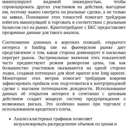
манипулируют видимой ликвидностью, чтобы
спровоцировать других участников на действия, выгодные
им, поэтому важно смотреть на реальные сделки, а не только
на заявки. Понимание этих тонкостей помогает трейдерам
избегать манипуляций и торговать в соответствии с реальным
балансом сил на рынке. Криптотрейдинг с БКС предоставляет
прозрачные данные для такого анализа.
Соотношение длинных и коротких позиций, открытого
интереса и funding rate на фьючерсном рынке дает
представление о том, какая сторона доминирует и насколько
перегрет рынок. Экстремальные значения этих показателей
часто предшествуют резким разворотам цены, так как
большинство участников оказываются на одной стороне
лодки, создавая потенциал для short squeeze или long squeeze.
Мониторинг этих метрик помогает трейдерам вовремя
зафиксировать прибыль или подготовиться к контртрендовой
сделке с высоким потенциалом доходности. Использование
данных об открытом интересе в сочетании с ценовым
действием создает мощную систему предупреждения о
возможных рисках. Это особенно важно при торговле с
использованием кредитного плеча.
Анализ кластерных графиков позволяет
визуализировать распределение объемов по ценам и