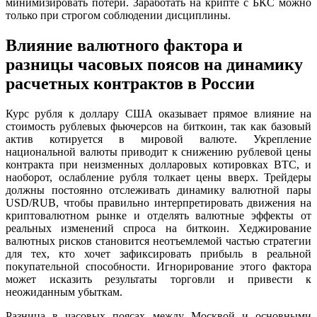
минимизировать потери. Заработать на крипте с БКС можно
только при строгом соблюдении дисциплины.
Влияние валютного фактора и
разницы часовых поясов на динамику
расчетных контрактов в России
Курс рубля к доллару США оказывает прямое влияние на
стоимость рублевых фьючерсов на биткоин, так как базовый
актив котируется в мировой валюте. Укрепление
национальной валюты приводит к снижению рублевой цены
контракта при неизменных долларовых котировках BTC, и
наоборот, ослабление рубля толкает цены вверх. Трейдеры
должны постоянно отслеживать динамику валютной пары
USD/RUB, чтобы правильно интерпретировать движения на
криптовалютном рынке и отделять валютные эффекты от
реальных изменений спроса на биткоин. Хеджирование
валютных рисков становится неотъемлемой частью стратегии
для тех, кто хочет зафиксировать прибыль в реальной
покупательной способности. Игнорирование этого фактора
может исказить результаты торговли и привести к
неожиданным убыткам.
Разница в часовых поясах между Москвой и основными