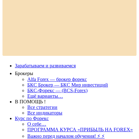
Зарабатываем и развиваемся
Брокеры
Alfa Forex — брокер форекс
БКС Брокер — БКС Мир инвестиций
БКС-Форекс — (BCS-Forex)
Ещё варианты…
В ПОМОЩЬ !
Все стратегии
Все индикаторы
Курс по Форекс
О себе…
ПРОГРАММА КУРСА «ПРИБЫЛЬ НА FOREX»
Важно перед началом обучения! ⚡ ⚡