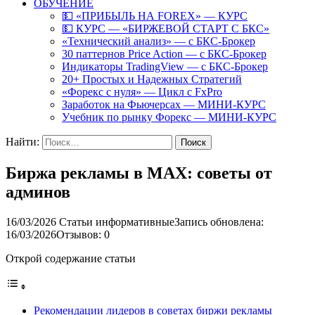
ОБУЧЕНИЕ
💵 «ПРИБЫЛЬ НА FOREX» — КУРС
💵 КУРС — «БИРЖЕВОЙ СТАРТ С БКС»
«Технический анализ» — с БКС-Брокер
30 паттернов Price Action — с БКС-Брокер
Индикаторы TradingView — с БКС-Брокер
20+ Простых и Надежных Стратегий
«Форекс с нуля» — Цикл с FxPro
Заработок на Фьючерсах — МИНИ-КУРС
Учебник по рынку Форекс — МИНИ-КУРС
Найти:
Биржа рекламы в MAX: советы от
админов
16/03/2026
Статьи информативные
Запись обновлена:
16/03/2026
Отзывов: 0
Открой содержание статьи
Рекомендации лидеров в советах биржи рекламы