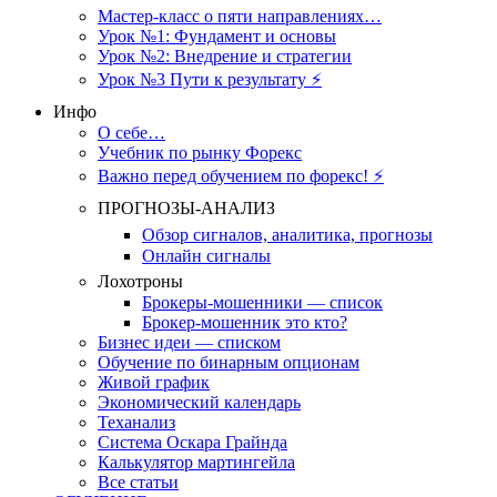
Мастер-класс о пяти направлениях…
Урок №1: Фундамент и основы
Урок №2: Внедрение и стратегии
Урок №3 Пути к результату ⚡️
Инфо
О себе…
Учебник по рынку Форекс
Важно перед обучением по форекс! ⚡
ПРОГНОЗЫ-АНАЛИЗ
Обзор сигналов, аналитика, прогнозы
Онлайн сигналы
Лохотроны
Брокеры-мошенники — список
Брокер-мошенник это кто?
Бизнес идеи — списком
Обучение по бинарным опционам
Живой график
Экономический календарь
Теханализ
Система Оскара Грайнда
Калькулятор мартингейла
Все статьи