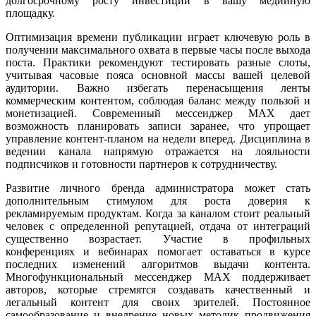
долгосрочному росту инвестиций в вашу медийную
площадку.
Оптимизация времени публикации играет ключевую роль в
получении максимального охвата в первые часы после выхода
поста. Практики рекомендуют тестировать разные слоты,
учитывая часовые пояса основной массы вашей целевой
аудитории. Важно избегать перенасыщения ленты
коммерческим контентом, соблюдая баланс между пользой и
монетизацией. Современный мессенджер MAX дает
возможность планировать записи заранее, что упрощает
управление контент-планом на недели вперед. Дисциплина в
ведении канала напрямую отражается на лояльности
подписчиков и готовности партнеров к сотрудничеству.
Развитие личного бренда администратора может стать
дополнительным стимулом для роста доверия к
рекламируемым продуктам. Когда за каналом стоит реальный
человек с определенной репутацией, отдача от интеграций
существенно возрастает. Участие в профильных
конференциях и вебинарах помогает оставаться в курсе
последних изменений алгоритмов выдачи контента.
Многофункциональный мессенджер MAX поддерживает
авторов, которые стремятся создавать качественный и
легальный контент для своих зрителей. Постоянное
самообразование и внедрение новых методик продвижения