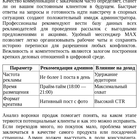
Качество коммуникации с заказчиком часто определяет, станет
ли он вашим постоянным клиентом в будущем. Быстрые
ответы на запросы и готовность идти навстречу в спорных
ситуациях создают положительный имидж администратора.
Профессионалы рекомендуют вести базу данных всех
рекламодателей для проведения рассылок с выгодными
предложениями и акциями. Удобный мессенджер MAX
позволяет легко организовывать рабочие чаты и сохранять
историю переписки для разрешения любых конфликтов.
Вежливость и компетентность являются залогом построения
крепких деловых отношений в цифровой среде.
Параметр
Рекомендация админов
Влияние на доход
Частота
Удержание
Не более 1 поста в день
рекламы
аудитории
Время
Прайм-тайм (18:00 —
Максимальный
размещения
21:00)
охват
Формат
Нативный пост с фото
Высокий CTR
креатива
Анализ воронки продаж помогает понять, на каком этапе
теряются потенциальные клиенты и как это можно исправить.
Если переходов много, но покупок мало, проблема может
заключаться в качестве самого продукта или посадочной
страницы. Админ должен выступать в роли консультанта,