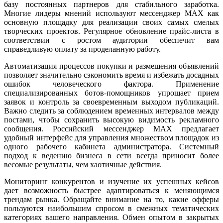
базу постоянных партнеров для стабильного заработка.
Многие лидеры мнений используют мессенджер MAX как
основную площадку для реализации своих самых смелых
творческих проектов. Регулярное обновление прайс-листа в
соответствии с ростом аудитории обеспечит вам
справедливую оплату за проделанную работу.
Автоматизация процессов покупки и размещения объявлений
позволяет значительно сэкономить время и избежать досадных
ошибок человеческого фактора. Применение
специализированных ботов-помощников упрощает прием
заявок и контроль за своевременным выходом публикаций.
Важно следить за соблюдением временных интервалов между
постами, чтобы сохранить высокую видимость рекламного
сообщения. Российский мессенджер MAX предлагает
удобный интерфейс для управления множеством площадок из
одного рабочего кабинета администратора. Системный
подход к ведению бизнеса в сети всегда приносит более
весомые результаты, чем хаотичные действия.
Мониторинг конкурентов и изучение их успешных кейсов
дает возможность быстрее адаптироваться к меняющимся
трендам рынка. Обращайте внимание на то, какие офферы
пользуются наибольшим спросом в смежных тематических
категориях вашего направления. Обмен опытом в закрытых