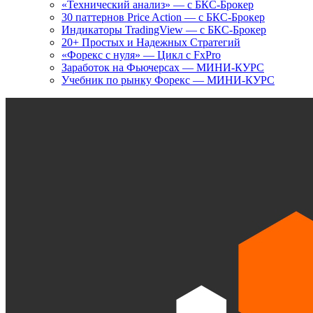
«Технический анализ» — с БКС-Брокер
30 паттернов Price Action — с БКС-Брокер
Индикаторы TradingView — с БКС-Брокер
20+ Простых и Надежных Стратегий
«Форекс с нуля» — Цикл с FxPro
Заработок на Фьючерсах — МИНИ-КУРС
Учебник по рынку Форекс — МИНИ-КУРС