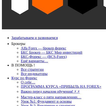
Зарабатываем и развиваемся
Брокеры
Alfa Forex — брокер форекс
БКС Брокер — БКС Мир инвестиций
БКС-Форекс — (BCS-Forex)
Ещё варианты…
В ПОМОЩЬ !
Все стратегии
Все индикаторы
Курс по Форекс
О себе…
ПРОГРАММА КУРСА «ПРИБЫЛЬ НА FOREX»
Важно перед началом обучения! ⚡ ⚡
Мастер-класс о пяти направлениях…
Урок №1: Фундамент и основы
Урок №2: Внедрение и стратегии