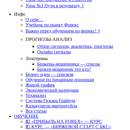
Урок №3 Пути к результату ⚡️
Инфо
О себе…
Учебник по рынку Форекс
Важно перед обучением по форекс! ⚡
ПРОГНОЗЫ-АНАЛИЗ
Обзор сигналов, аналитика, прогнозы
Онлайн сигналы
Лохотроны
Брокеры-мошенники — список
Брокер-мошенник это кто?
Бизнес идеи — списком
Обучение по бинарным опционам
Живой график
Экономический календарь
Теханализ
Система Оскара Грайнда
Калькулятор мартингейла
Все статьи
ОБУЧЕНИЕ
💵 «ПРИБЫЛЬ НА FOREX» — КУРС
💵 КУРС — «БИРЖЕВОЙ СТАРТ С БКС»