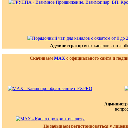
Администратор
всех каналов - по лю
Скачиваем
MAX
с официального сайта и подп
Администр
вопро
Не забываем регистрироваться у лицен