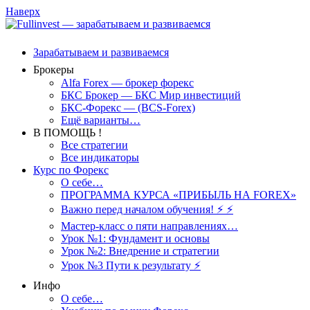
Наверх
Зарабатываем и развиваемся
Брокеры
Alfa Forex — брокер форекс
БКС Брокер — БКС Мир инвестиций
БКС-Форекс — (BCS-Forex)
Ещё варианты…
В ПОМОЩЬ !
Все стратегии
Все индикаторы
Курс по Форекс
О себе…
ПРОГРАММА КУРСА «ПРИБЫЛЬ НА FOREX»
Важно перед началом обучения! ⚡ ⚡
Мастер-класс о пяти направлениях…
Урок №1: Фундамент и основы
Урок №2: Внедрение и стратегии
Урок №3 Пути к результату ⚡️
Инфо
О себе…