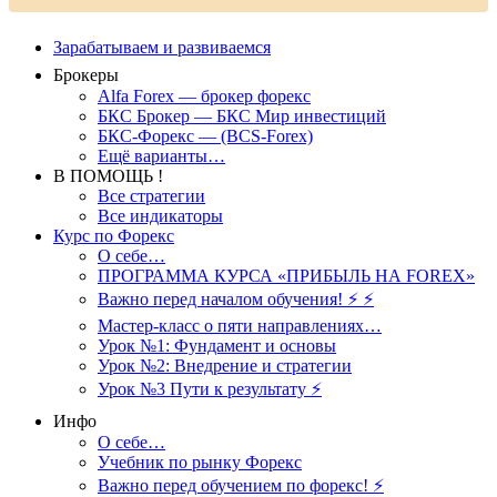
Зарабатываем и развиваемся
Брокеры
Alfa Forex — брокер форекс
БКС Брокер — БКС Мир инвестиций
БКС-Форекс — (BCS-Forex)
Ещё варианты…
В ПОМОЩЬ !
Все стратегии
Все индикаторы
Курс по Форекс
О себе…
ПРОГРАММА КУРСА «ПРИБЫЛЬ НА FOREX»
Важно перед началом обучения! ⚡ ⚡
Мастер-класс о пяти направлениях…
Урок №1: Фундамент и основы
Урок №2: Внедрение и стратегии
Урок №3 Пути к результату ⚡️
Инфо
О себе…
Учебник по рынку Форекс
Важно перед обучением по форекс! ⚡