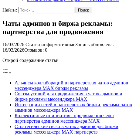
Найти:
Чаты админов и биржа рекламы:
партнерства для продвижения
16/03/2026
Статьи информативные
Запись обновлена:
16/03/2026
Отзывов: 0
Открой содержание статьи
Альянсы коллабораций в партнерствах чатов админов
мессенджера MAX биржи рекламы
Союзы усилий для продвижения в чатах админов и
бирже рекламы мессенджера MAX
Интеграции сетей в партнерствах биржи рекламы чатов
админов мессенджера MAX
Коллективные инициативы продвижения через
партнерства админов мессенджера MAX
Стратегические связи в чатах админов для биржи
рекламы мессенджера MAX партнерств