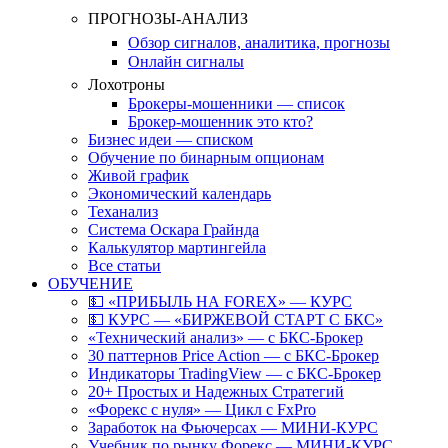
ПРОГНОЗЫ-АНАЛИЗ
Обзор сигналов, аналитика, прогнозы
Онлайн сигналы
Лохотроны
Брокеры-мошенники — список
Брокер-мошенник это кто?
Бизнес идеи — списком
Обучение по бинарным опционам
Живой график
Экономический календарь
Теханализ
Система Оскара Грайнда
Калькулятор мартингейла
Все статьи
ОБУЧЕНИЕ
💵 «ПРИБЫЛЬ НА FOREX» — КУРС
💵 КУРС — «БИРЖЕВОЙ СТАРТ С БКС»
«Технический анализ» — с БКС-Брокер
30 паттернов Price Action — с БКС-Брокер
Индикаторы TradingView — с БКС-Брокер
20+ Простых и Надежных Стратегий
«Форекс с нуля» — Цикл с FxPro
Заработок на Фьючерсах — МИНИ-КУРС
Учебник по рынку Форекс — МИНИ-КУРС