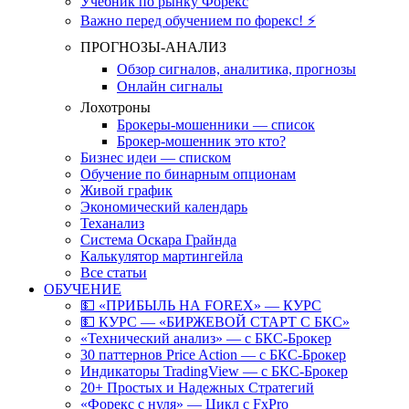
Учебник по рынку Форекс
Важно перед обучением по форекс! ⚡
ПРОГНОЗЫ-АНАЛИЗ
Обзор сигналов, аналитика, прогнозы
Онлайн сигналы
Лохотроны
Брокеры-мошенники — список
Брокер-мошенник это кто?
Бизнес идеи — списком
Обучение по бинарным опционам
Живой график
Экономический календарь
Теханализ
Система Оскара Грайнда
Калькулятор мартингейла
Все статьи
ОБУЧЕНИЕ
💵 «ПРИБЫЛЬ НА FOREX» — КУРС
💵 КУРС — «БИРЖЕВОЙ СТАРТ С БКС»
«Технический анализ» — с БКС-Брокер
30 паттернов Price Action — с БКС-Брокер
Индикаторы TradingView — с БКС-Брокер
20+ Простых и Надежных Стратегий
«Форекс с нуля» — Цикл с FxPro