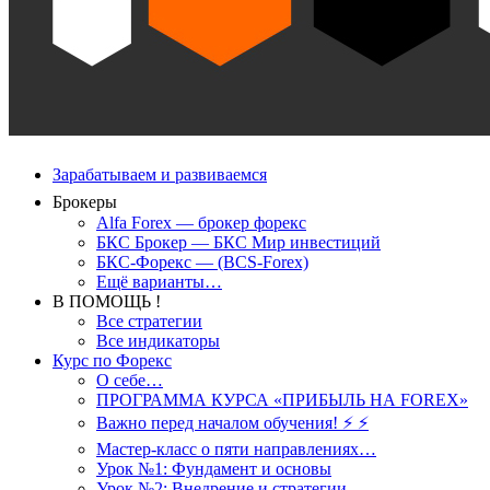
Зарабатываем и развиваемся
Брокеры
Alfa Forex — брокер форекс
БКС Брокер — БКС Мир инвестиций
БКС-Форекс — (BCS-Forex)
Ещё варианты…
В ПОМОЩЬ !
Все стратегии
Все индикаторы
Курс по Форекс
О себе…
ПРОГРАММА КУРСА «ПРИБЫЛЬ НА FOREX»
Важно перед началом обучения! ⚡ ⚡
Мастер-класс о пяти направлениях…
Урок №1: Фундамент и основы
Урок №2: Внедрение и стратегии