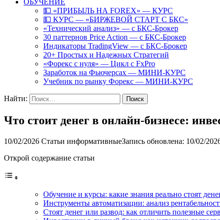
ОБУЧЕНИЕ
💵 «ПРИБЫЛЬ НА FOREX» — КУРС
💵 КУРС — «БИРЖЕВОЙ СТАРТ С БКС»
«Технический анализ» — с БКС-Брокер
30 паттернов Price Action — с БКС-Брокер
Индикаторы TradingView — с БКС-Брокер
20+ Простых и Надежных Стратегий
«Форекс с нуля» — Цикл с FxPro
Заработок на Фьючерсах — МИНИ-КУРС
Учебник по рынку Форекс — МИНИ-КУРС
Найти:
Что стоит денег в онлайн-бизнесе: ин
10/02/2026
Статьи информативные
Запись обновлена: 10/02/202
Открой содержание статьи
Обучение и курсы: какие знания реально стоят дене
Инструменты автоматизации: анализ рентабельнос
Стоят денег или развод: как отличить полезные сер