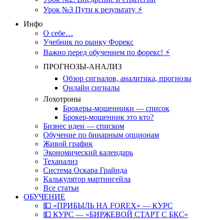
Урок №3 Пути к результату ⚡️
Инфо
О себе…
Учебник по рынку Форекс
Важно перед обучением по форекс! ⚡
ПРОГНОЗЫ-АНАЛИЗ
Обзор сигналов, аналитика, прогнозы
Онлайн сигналы
Лохотроны
Брокеры-мошенники — список
Брокер-мошенник это кто?
Бизнес идеи — списком
Обучение по бинарным опционам
Живой график
Экономический календарь
Теханализ
Система Оскара Грайнда
Калькулятор мартингейла
Все статьи
ОБУЧЕНИЕ
💵 «ПРИБЫЛЬ НА FOREX» — КУРС
💵 КУРС — «БИРЖЕВОЙ СТАРТ С БКС»