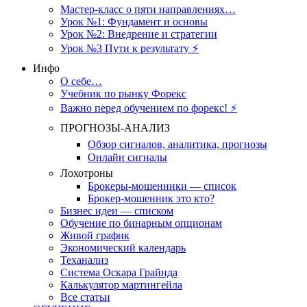
Мастер-класс о пяти направлениях…
Урок №1: Фундамент и основы
Урок №2: Внедрение и стратегии
Урок №3 Пути к результату ⚡️
Инфо
О себе…
Учебник по рынку Форекс
Важно перед обучением по форекс! ⚡
ПРОГНОЗЫ-АНАЛИЗ
Обзор сигналов, аналитика, прогнозы
Онлайн сигналы
Лохотроны
Брокеры-мошенники — список
Брокер-мошенник это кто?
Бизнес идеи — списком
Обучение по бинарным опционам
Живой график
Экономический календарь
Теханализ
Система Оскара Грайнда
Калькулятор мартингейла
Все статьи