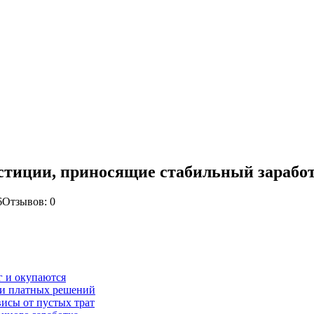
вестиции, приносящие стабильный зарабо
6
Отзывов: 0
г и окупаются
ти платных решений
висы от пустых трат