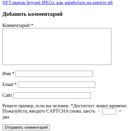
NFT-рынок beyond JPEGs: как заработать на крипте nft
Добавить комментарий
Комментарий
*
Имя
*
Email
*
Сайт
Решите пример, если вы человек.
*
Достигнут лимит времени.
Пожалуйста, введите CAPTCHA снова.
шесть
−
=
два