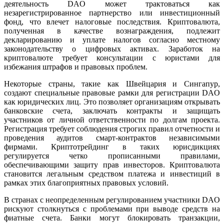
деятельность DAO может трактоваться как
незарегистрированное партнерство или инвестиционный
фонд, что влечет налоговые последствия. Криптовалюта,
полученная в качестве вознаграждения, подлежит
декларированию и уплате налогов согласно местному
законодательству о цифровых активах. Заработок на
криптовалюте требует консультации с юристами для
избежания штрафов и правовых проблем.
Некоторые страны, такие как Швейцария и Сингапур,
создают специальные правовые рамки для регистрации DAO
как юридических лиц. Это позволяет организациям открывать
банковские счета, заключать контракты и защищать
участников от личной ответственности по долгам проекта.
Регистрация требует соблюдения строгих правил отчетности и
проведения аудитов смарт-контрактов независимыми
фирмами. Криптотрейдинг в таких юрисдикциях
регулируется четко прописанными правилами,
обеспечивающими защиту прав инвесторов. Криптовалюта
становится легальным средством платежа и инвестиций в
рамках этих благоприятных правовых условий.
В странах с неопределенным регулированием участники DAO
рискуют столкнуться с проблемами при выводе средств на
фиатные счета. Банки могут блокировать транзакции,