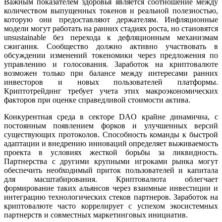
Важным показателем здоровья является соотношение между
количеством выпущенных токенов и реальной полезностью,
которую они предоставляют держателям. Инфляционные
модели могут работать на ранних стадиях роста, но становятся
unsustainable без перехода к дефляционным механизмам
сжигания. Сообщество должно активно участвовать в
обсуждении изменений токеномики через предложения по
управлению и голосования. Заработок на криптовалюте
возможен только при балансе между интересами ранних
инвесторов и новых пользователей платформы.
Криптотрейдинг требует учета этих макроэкономических
факторов при оценке справедливой стоимости актива.
Конкурентная среда в секторе DAO крайне динамична, с
постоянным появлением форков и улучшенных версий
существующих протоколов. Способность команды к быстрой
адаптации и внедрению инноваций определяет выживаемость
проекта в условиях жесткой борьбы за ликвидность.
Партнерства с другими крупными игроками рынка могут
обеспечить необходимый приток пользователей и капитала
для масштабирования. Криптовалюта облегчает
формирование таких альянсов через взаимные инвестиции и
интеграцию технологических стеков партнеров. Заработок на
криптовалюте часто коррелирует с успехом экосистемных
партнерств и совместных маркетинговых инициатив.