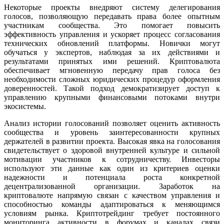
Некоторые проекты внедряют систему делегирования
голосов, позволяющую передавать права более опытным
участникам сообщества. Это помогает повысить
эффективность управления и ускоряет процесс согласования
технических обновлений платформы. Новички могут
обучаться у экспертов, наблюдая за их действиями и
результатами принятых ими решений. Криптовалюта
обеспечивает мгновенную передачу прав голоса без
необходимости сложных юридических процедур оформления
доверенностей. Такой подход демократизирует доступ к
управлению крупными финансовыми потоками внутри
экосистемы.
Анализ истории голосований позволяет оценить активность
сообщества и уровень заинтересованности крупных
держателей в развитии проекта. Высокая явка на голосования
свидетельствует о здоровой внутренней культуре и сильной
мотивации участников к сотрудничеству. Инвесторы
используют эти данные как один из критериев оценки
надежности и потенциала роста конкретной
децентрализованной организации. Заработок на
криптовалюте напрямую связан с качеством управления и
способностью команды адаптироваться к меняющимся
условиям рынка. Криптотрейдинг требует постоянного
мониторинга активности в форумах и каналах связи