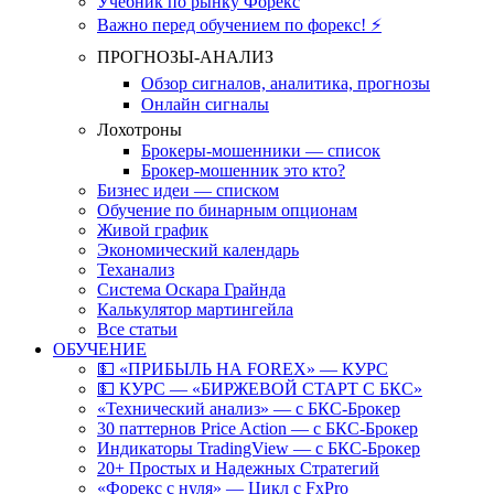
Учебник по рынку Форекс
Важно перед обучением по форекс! ⚡
ПРОГНОЗЫ-АНАЛИЗ
Обзор сигналов, аналитика, прогнозы
Онлайн сигналы
Лохотроны
Брокеры-мошенники — список
Брокер-мошенник это кто?
Бизнес идеи — списком
Обучение по бинарным опционам
Живой график
Экономический календарь
Теханализ
Система Оскара Грайнда
Калькулятор мартингейла
Все статьи
ОБУЧЕНИЕ
💵 «ПРИБЫЛЬ НА FOREX» — КУРС
💵 КУРС — «БИРЖЕВОЙ СТАРТ С БКС»
«Технический анализ» — с БКС-Брокер
30 паттернов Price Action — с БКС-Брокер
Индикаторы TradingView — с БКС-Брокер
20+ Простых и Надежных Стратегий
«Форекс с нуля» — Цикл с FxPro