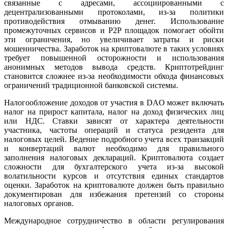
связанные с адресами, ассоциированными с
децентрализованными протоколами, из-за политики
противодействия отмыванию денег. Использование
промежуточных сервисов и P2P площадок помогает обойти
эти ограничения, но увеличивает затраты и риски
мошенничества. Заработок на криптовалюте в таких условиях
требует повышенной осторожности и использования
анонимных методов вывода средств. Криптотрейдинг
становится сложнее из-за необходимости обхода финансовых
ограничений традиционной банковской системы.
Налогообложение доходов от участия в DAO может включать
налог на прирост капитала, налог на доход физических лиц
или НДС. Ставки зависят от характера деятельности
участника, частоты операций и статуса резидента для
налоговых целей. Ведение подробного учета всех транзакций
и конвертаций валют необходимо для правильного
заполнения налоговых деклараций. Криптовалюта создает
сложности для бухгалтерского учета из-за высокой
волатильности курсов и отсутствия единых стандартов
оценки. Заработок на криптовалюте должен быть правильно
документирован для избежания претензий со стороны
налоговых органов.
Международное сотрудничество в области регулирования