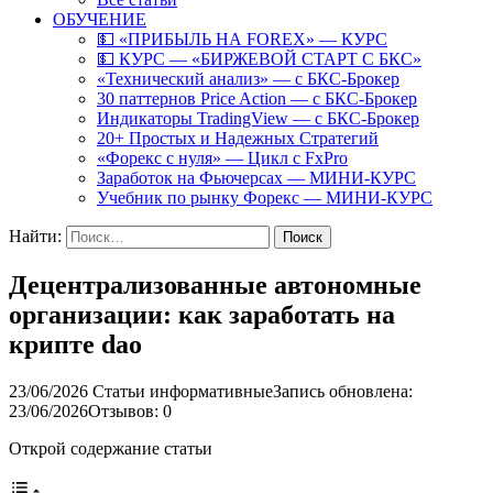
ОБУЧЕНИЕ
💵 «ПРИБЫЛЬ НА FOREX» — КУРС
💵 КУРС — «БИРЖЕВОЙ СТАРТ С БКС»
«Технический анализ» — с БКС-Брокер
30 паттернов Price Action — с БКС-Брокер
Индикаторы TradingView — с БКС-Брокер
20+ Простых и Надежных Стратегий
«Форекс с нуля» — Цикл с FxPro
Заработок на Фьючерсах — МИНИ-КУРС
Учебник по рынку Форекс — МИНИ-КУРС
Найти:
Децентрализованные автономные
организации: как заработать на
крипте dao
23/06/2026
Статьи информативные
Запись обновлена:
23/06/2026
Отзывов: 0
Открой содержание статьи