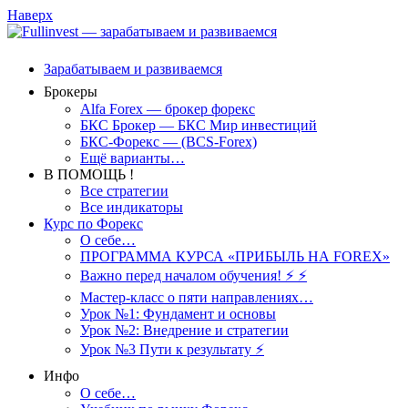
Наверх
Зарабатываем и развиваемся
Брокеры
Alfa Forex — брокер форекс
БКС Брокер — БКС Мир инвестиций
БКС-Форекс — (BCS-Forex)
Ещё варианты…
В ПОМОЩЬ !
Все стратегии
Все индикаторы
Курс по Форекс
О себе…
ПРОГРАММА КУРСА «ПРИБЫЛЬ НА FOREX»
Важно перед началом обучения! ⚡ ⚡
Мастер-класс о пяти направлениях…
Урок №1: Фундамент и основы
Урок №2: Внедрение и стратегии
Урок №3 Пути к результату ⚡️
Инфо
О себе…