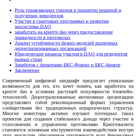
Роль управляющих токенов в принятии решений и
получении дивидендов
Участие в грантовых программах и развитии
экосистемы DAO
заработать на крипте dao через предоставление
ликвидности в протоколах
Анализ устойчивости бизнес-моделей различных
децентрализованных организаций
Юридические нюансы участия в DAO для резидентов
разных стран
Заработок с брокерами БКС-Форекс и БКС-брокер
Заключение
Современный цифровой ландшафт предлагает уникальные
возможности для тех, кто хочет понять, как заработать на
крипте dao в условиях растущей популярности блокчейн-
технологий. Децентрализованные автономные организации
представляют собой революционный формат управления
сообществами без традиционных иерархических структур.
Многие инвесторы активно изучают потенциал таких
проектов для создания стабильного дохода через участие в
голосованиях и управлении протоколами. Криптовалюта
становится основным инструментом взаимодействия внутри
этих экосистем, обеспечивая прозрачность всех финансовых