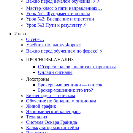
Важно перед началом обучения! ⚡ ⚡
Мастер-класс о пяти направлениях…
Урок №1: Фундамент и основы
Урок №2: Внедрение и стратегии
Урок №3 Пути к результату ⚡️
Инфо
О себе…
Учебник по рынку Форекс
Важно перед обучением по форекс! ⚡
ПРОГНОЗЫ-АНАЛИЗ
Обзор сигналов, аналитика, прогнозы
Онлайн сигналы
Лохотроны
Брокеры-мошенники — список
Брокер-мошенник это кто?
Бизнес идеи — списком
Обучение по бинарным опционам
Живой график
Экономический календарь
Теханализ
Система Оскара Грайнда
Калькулятор мартингейла
Все статьи