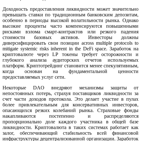
Доходность предоставления ликвидности может значительно
превышать ставки по традиционным банковским депозитам,
особенно в периоды высокой волатильности рынка. Однако
высокие проценты часто компенсируются повышенными
рисками взлома смарт-контрактов или резкого падения
стоимости базовых активов. Инвесторы должны
диверсифицировать свои позиции across multiple protocols to
mitigate systemic risks inherent in the DeFi space. Заработок на
криптовалюте через LP токены требует осторожности и
глубокого анализа аудиторских отчетов используемых
платформ. Криптотрейдинг становится менее спекулятивным,
когда основан на фундаментальной ценности
предоставляемых услуг сети.
Некоторые DAO внедряют механизмы защиты от
непостоянных потерь, страхуя поставщиков ликвидности за
счет части доходов протокола. Это делает участие в пулах
более привлекательным для консервативных инвесторов,
опасающихся резких колебаний рынка. Страховые фонды
накапливаются постепенно и распределяются
пропорционально доле каждого участника в общей базе
ликвидности. Криптовалюта в таких системах работает как
залог, обеспечивающий стабильность всей финансовой
инфраструктуры децентрализованной организации. Заработок