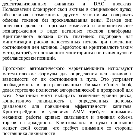
децентрализованных финансах и DAO проектах.
Пользователи блокируют свои активы в специальных пулах,
обеспечивая возможность другим участникам совершать
обмены токенов без проскальзывания цены. Взамен они
получают долю от торговых комиссий и дополнительные
вознаграждения в виде нативных токенов платформы.
Криптовалюта должна быть тщательно подобрана для
минимизации рисков непостоянных потерь при изменении
соотношения цен активов. Заработок на криптовалюте таким
методом требует постоянного мониторинга состояния пулов и
ребалансировки позиций.
Протоколы автоматического маркет-мейкинга используют
математические формулы для определения цен активов в
зависимости от их соотношения в пуле. Это устраняет
необходимость в централизованных биржах и’order book,
делая торговлю полностью алгоритмической и прозрачной для
всех. Участники могут выбирать различные уровни риска,
концентрируя ликвидность в определенных ценовых
диапазонах для повышения эффективности капитала.
Криптотрейдинг в условиях AMM требует понимания
механики работы кривых связывания и влияния объема
торгов на доходность. Криптовалюта в пулах постоянно
меняет свой состав, что требует внимания со стороны
поставщика ликвидности.