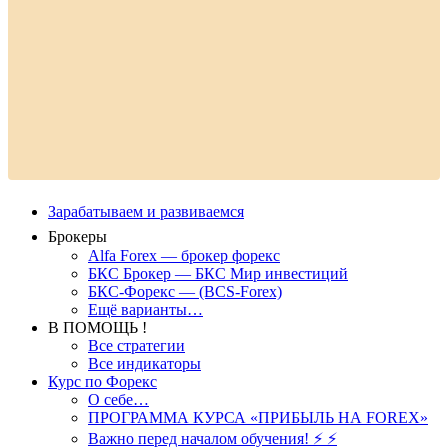
Зарабатываем и развиваемся
Брокеры
Alfa Forex — брокер форекс
БКС Брокер — БКС Мир инвестиций
БКС-Форекс — (BCS-Forex)
Ещё варианты…
В ПОМОЩЬ !
Все стратегии
Все индикаторы
Курс по Форекс
О себе…
ПРОГРАММА КУРСА «ПРИБЫЛЬ НА FOREX»
Важно перед началом обучения! ⚡ ⚡