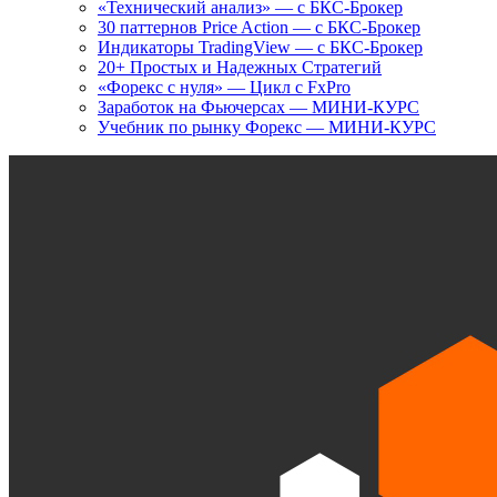
«Технический анализ» — с БКС-Брокер
30 паттернов Price Action — с БКС-Брокер
Индикаторы TradingView — с БКС-Брокер
20+ Простых и Надежных Стратегий
«Форекс с нуля» — Цикл с FxPro
Заработок на Фьючерсах — МИНИ-КУРС
Учебник по рынку Форекс — МИНИ-КУРС