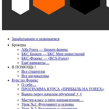
Зарабатываем и развиваемся
Брокеры
Alfa Forex — брокер форекс
БКС Брокер — БКС Мир инвестиций
БКС-Форекс — (BCS-Forex)
Ещё варианты…
В ПОМОЩЬ !
Все стратегии
Все индикаторы
Курс по Форекс
О себе…
ПРОГРАММА КУРСА «ПРИБЫЛЬ НА FOREX»
Важно перед началом обучения! ⚡ ⚡
Мастер-класс о пяти направлениях…
Урок №1: Фундамент и основы
Урок №2: Внедрение и стратегии