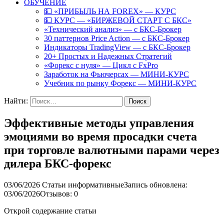
ОБУЧЕНИЕ
💵 «ПРИБЫЛЬ НА FOREX» — КУРС
💵 КУРС — «БИРЖЕВОЙ СТАРТ С БКС»
«Технический анализ» — с БКС-Брокер
30 паттернов Price Action — с БКС-Брокер
Индикаторы TradingView — с БКС-Брокер
20+ Простых и Надежных Стратегий
«Форекс с нуля» — Цикл с FxPro
Заработок на Фьючерсах — МИНИ-КУРС
Учебник по рынку Форекс — МИНИ-КУРС
Найти:
Эффективные методы управления
эмоциями во время просадки счета
при торговле валютными парами через
дилера БКС-форекс
03/06/2026
Статьи информативные
Запись обновлена:
03/06/2026
Отзывов: 0
Открой содержание статьи