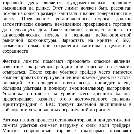
торговый день является фундаментальным правилом
выживания на рынке. Этот лимит должен быть рассчитан
исходя из общего размера капитала и вашей толерантности к
риску. Превышение установленного порога должно
автоматически означать немедленное прекращение торговли
до следующего дня. Такое правило защищает депозит от
катастрофических потерь в периоды неблагоприятной
рыночной конъюнктуры. Заработать на крипте с БКС
возможно только при сохранении капитала в целости и
сохранности.
Жесткие лимиты помогают преодолеть опасное явление,
известное как ревендж-трейдинг или торговля из желания
отыграться. После серии убытков трейдер часто пытается
компенсировать потери увеличением объема сделок и частоты
операций. Это поведение почти всегда приводит к еще
большим убыткам и полному эмоциональному выгоранию.
Установка стоп-лосса на уровне всего дневного баланса
предотвращает развитие этого деструктивного сценария.
Криптотрейдинг с БКС требует железной дисциплины в
соблюдении установленных ограничений по рискам.
Автоматизация процесса остановки торговли при достижении
лимита убытков снимает нагрузку с силы воли трейдера.
Многие современные торговые платформы позволяют