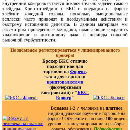
внутренний контроль остается исключительно задачей самого
трейдера. Криптотрейдинг с БКС и операции на форекс
требуют холодной головы, поскольку эмоциональные
всплески часто приводят к необдуманным действиям и
быстрому истощению депозита. В данном материале мы
рассмотрим проверенные методики, помогающие сохранить
хладнокровие и дисциплину даже в периоды сильной
рыночной турбулентности.
Не забываем регистрироваться у лицензированного
брокера!
Брокер БКС отлично
подходит как для
торговли на
Форекс
,
так и для торговли
криптовалютами
(фьючерсными
контрактами) с "
БКС-
Брокер
"
Возьмем 1-2 ‍♂️ человека на
платное
индивидуальное обучение торговле на
форекс ! Обучение на основе
100
видео-
уроков ️ + консультирование и разборы,
советы, обсуждения.
Подробности