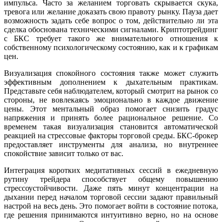
импульса. Часто за желанием торговать скрывается скука,
тревога или желание доказать свою правоту рынку. Пауза дает
возможность задать себе вопрос о том, действительно ли эта
сделка обоснована техническими сигналами. Криптотрейдинг
с БКС требует такого же внимательного отношения к
собственному психологическому состоянию, как и к графикам
цен.
Визуализация спокойного состояния также может служить
эффективным дополнением к дыхательным практикам.
Представьте себя наблюдателем, который смотрит на рынок со
стороны, не вовлекаясь эмоционально в каждое движение
цены. Этот ментальный образ помогает снизить градус
напряжения и принять более рациональное решение. Со
временем такая визуализация становится автоматической
реакцией на стрессовые факторы торговой среды. БКС-брокер
предоставляет инструменты для анализа, но внутреннее
спокойствие зависит только от вас.
Интеграция коротких медитативных сессий в ежедневную
рутину трейдера способствует общему повышению
стрессоустойчивости. Даже пять минут концентрации на
дыхании перед началом торговой сессии задают правильный
настрой на весь день. Это помогает войти в состояние потока,
где решения принимаются интуитивно верно, но на основе