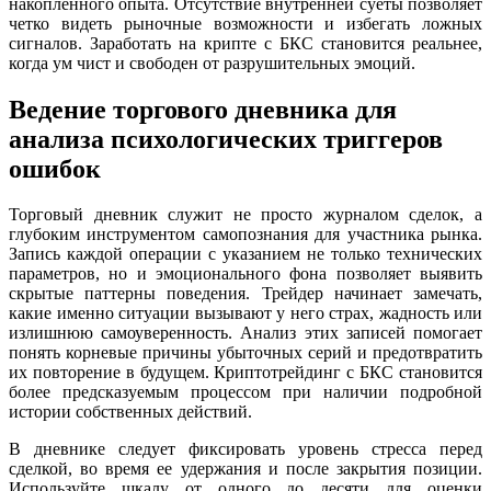
накопленного опыта. Отсутствие внутренней суеты позволяет
четко видеть рыночные возможности и избегать ложных
сигналов. Заработать на крипте с БКС становится реальнее,
когда ум чист и свободен от разрушительных эмоций.
Ведение торгового дневника для
анализа психологических триггеров
ошибок
Торговый дневник служит не просто журналом сделок, а
глубоким инструментом самопознания для участника рынка.
Запись каждой операции с указанием не только технических
параметров, но и эмоционального фона позволяет выявить
скрытые паттерны поведения. Трейдер начинает замечать,
какие именно ситуации вызывают у него страх, жадность или
излишнюю самоуверенность. Анализ этих записей помогает
понять корневые причины убыточных серий и предотвратить
их повторение в будущем. Криптотрейдинг с БКС становится
более предсказуемым процессом при наличии подробной
истории собственных действий.
В дневнике следует фиксировать уровень стресса перед
сделкой, во время ее удержания и после закрытия позиции.
Используйте шкалу от одного до десяти для оценки