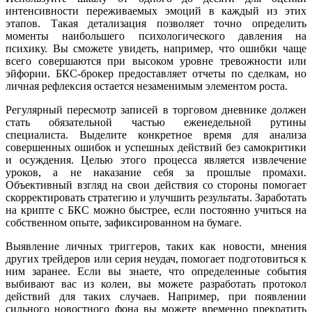
интенсивности переживаемых эмоций в каждый из этих
этапов. Такая детализация позволяет точно определить
моменты наибольшего психологического давления на
психику. Вы сможете увидеть, например, что ошибки чаще
всего совершаются при высоком уровне тревожности или
эйфории. БКС-брокер предоставляет отчеты по сделкам, но
личная рефлексия остается незаменимым элементом роста.
Регулярный пересмотр записей в торговом дневнике должен
стать обязательной частью еженедельной рутины
специалиста. Выделите конкретное время для анализа
совершенных ошибок и успешных действий без самокритики
и осуждения. Целью этого процесса является извлечение
уроков, а не наказание себя за прошлые промахи.
Объективный взгляд на свои действия со стороны помогает
скорректировать стратегию и улучшить результаты. Заработать
на крипте с БКС можно быстрее, если постоянно учиться на
собственном опыте, зафиксированном на бумаге.
Выявление личных триггеров, таких как новости, мнения
других трейдеров или серия неудач, помогает подготовиться к
ним заранее. Если вы знаете, что определенные события
выбивают вас из колеи, вы можете разработать протокол
действий для таких случаев. Например, при появлении
сильного новостного фона вы можете временно прекратить