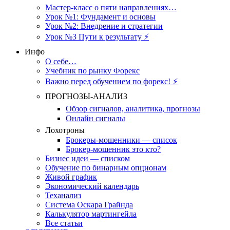
Мастер-класс о пяти направлениях…
Урок №1: Фундамент и основы
Урок №2: Внедрение и стратегии
Урок №3 Пути к результату ⚡️
Инфо
О себе…
Учебник по рынку Форекс
Важно перед обучением по форекс! ⚡
ПРОГНОЗЫ-АНАЛИЗ
Обзор сигналов, аналитика, прогнозы
Онлайн сигналы
Лохотроны
Брокеры-мошенники — список
Брокер-мошенник это кто?
Бизнес идеи — списком
Обучение по бинарным опционам
Живой график
Экономический календарь
Теханализ
Система Оскара Грайнда
Калькулятор мартингейла
Все статьи