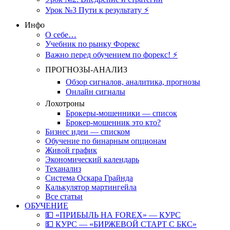
Урок №3 Пути к результату ⚡️
Инфо
О себе…
Учебник по рынку Форекс
Важно перед обучением по форекс! ⚡
ПРОГНОЗЫ-АНАЛИЗ
Обзор сигналов, аналитика, прогнозы
Онлайн сигналы
Лохотроны
Брокеры-мошенники — список
Брокер-мошенник это кто?
Бизнес идеи — списком
Обучение по бинарным опционам
Живой график
Экономический календарь
Теханализ
Система Оскара Грайнда
Калькулятор мартингейла
Все статьи
ОБУЧЕНИЕ
💵 «ПРИБЫЛЬ НА FOREX» — КУРС
💵 КУРС — «БИРЖЕВОЙ СТАРТ С БКС»