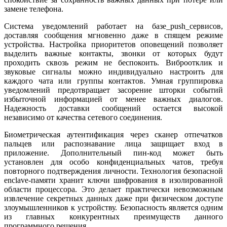
замене телефона.
Система уведомлений работает на базе_push_сервисов,
доставляя сообщения мгновенно даже в спящем режиме
устройства. Настройка приоритетов оповещений позволяет
выделить важные контакты, звонки от которых будут
проходить сквозь режим не беспокоить. Виброотклик и
звуковые сигналы можно индивидуально настроить для
каждого чата или группы контактов. Умная группировка
уведомлений предотвращает засорение шторки событий
избыточной информацией от менее важных диалогов.
Надежность доставки сообщений остается высокой
независимо от качества сетевого соединения.
Биометрическая аутентификация через сканер отпечатков
пальцев или распознавание лица защищает вход в
приложение. Дополнительный пин-код может быть
установлен для особо конфиденциальных чатов, требуя
повторного подтверждения личности. Технология безопасной
enclave-памяти хранит ключи шифрования в изолированной
области процессора. Это делает практически невозможным
извлечение секретных данных даже при физическом доступе
злоумышленников к устройству. Безопасность является одним
из главных конкурентных преимуществ данного
программного решения.