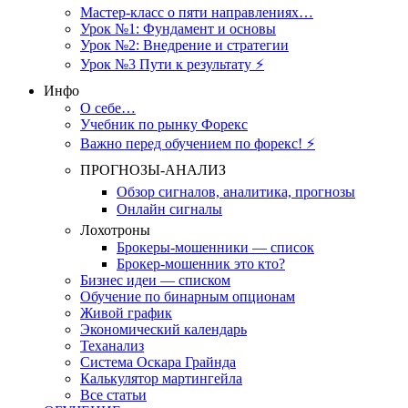
Мастер-класс о пяти направлениях…
Урок №1: Фундамент и основы
Урок №2: Внедрение и стратегии
Урок №3 Пути к результату ⚡️
Инфо
О себе…
Учебник по рынку Форекс
Важно перед обучением по форекс! ⚡
ПРОГНОЗЫ-АНАЛИЗ
Обзор сигналов, аналитика, прогнозы
Онлайн сигналы
Лохотроны
Брокеры-мошенники — список
Брокер-мошенник это кто?
Бизнес идеи — списком
Обучение по бинарным опционам
Живой график
Экономический календарь
Теханализ
Система Оскара Грайнда
Калькулятор мартингейла
Все статьи