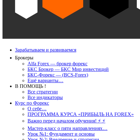
Зарабатываем и развиваемся
Брокеры
Alfa Forex — брокер форекс
БКС Брокер — БКС Мир инвестиций
БКС-Форекс — (BCS-Forex)
Ещё варианты…
В ПОМОЩЬ !
Все стратегии
Все индикаторы
Курс по Форекс
О себе…
ПРОГРАММА КУРСА «ПРИБЫЛЬ НА FOREX»
Важно перед началом обучения! ⚡ ⚡
Мастер-класс о пяти направлениях…
Урок №1: Фундамент и основы
Урок №2: Внедрение и стратегии