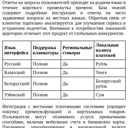
Ответы на запросы пользователей приходят на родном языке в
течение короткого промежутка времени. База знаний
содержит подробные инструкции и ответы на часто
задаваемые вопросы на местных языках. Обратная связь от
клиентов тщательно анализируется для улучшения сервиса и
устранения недочетов. Внимание к потребностям локальной
аудитории отличает этот продукт от глобальных конкурентов.
Локальная
Язык
Поддержка
Региональные
валюта
интерфейса
клавиатуры
стикеры
платежей
Русский
Полная
Да
Рубль
Казахский
Полная
Да
Тенге
Белорусский
Белорусский
Полная
Да
рубль
Узбекский
Полная
Да
Сум
Интеграция с местными платежными системами упрощает
покупку премиум-функций и виртуальных товаров.
Пользователи могут оплачивать услуги привычными
способами, включая мобильные счета и банковские карты.
Прозрачное ценообразование в национальной валюте