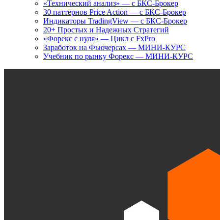
«Технический анализ» — с БКС-Брокер
30 паттернов Price Action — с БКС-Брокер
Индикаторы TradingView — с БКС-Брокер
20+ Простых и Надежных Стратегий
«Форекс с нуля» — Цикл с FxPro
Заработок на Фьючерсах — МИНИ-КУРС
Учебник по рынку Форекс — МИНИ-КУРС