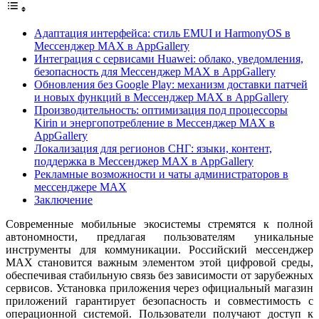
Адаптация интерфейса: стиль EMUI и HarmonyOS в
Мессенджер MAX в AppGallery
Интеграция с сервисами Huawei: облако, уведомления,
безопасность для Мессенджер MAX в AppGallery
Обновления без Google Play: механизм доставки патчей
и новых функций в Мессенджер MAX в AppGallery
Производительность: оптимизация под процессоры
Kirin и энергопотребление в Мессенджер MAX в
AppGallery
Локализация для регионов СНГ: языки, контент,
поддержка в Мессенджер MAX в AppGallery
Рекламные возможности и чаты администраторов в
мессенджере MAX
Заключение
Современные мобильные экосистемы стремятся к полной
автономности, предлагая пользователям уникальные
инструменты для коммуникации. Российский мессенджер
MAX становится важным элементом этой цифровой среды,
обеспечивая стабильную связь без зависимости от зарубежных
сервисов. Установка приложения через официальный магазин
приложений гарантирует безопасность и совместимость с
операционной системой. Пользователи получают доступ к