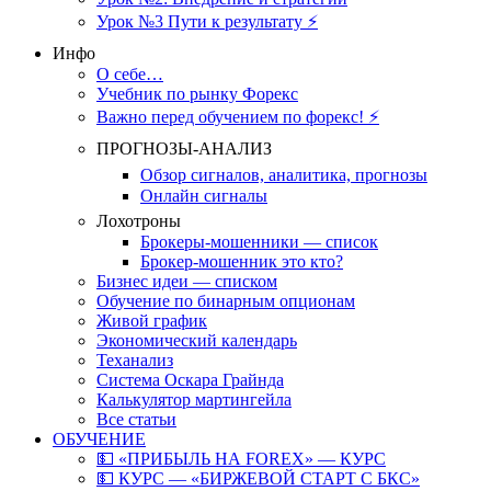
Урок №3 Пути к результату ⚡️
Инфо
О себе…
Учебник по рынку Форекс
Важно перед обучением по форекс! ⚡
ПРОГНОЗЫ-АНАЛИЗ
Обзор сигналов, аналитика, прогнозы
Онлайн сигналы
Лохотроны
Брокеры-мошенники — список
Брокер-мошенник это кто?
Бизнес идеи — списком
Обучение по бинарным опционам
Живой график
Экономический календарь
Теханализ
Система Оскара Грайнда
Калькулятор мартингейла
Все статьи
ОБУЧЕНИЕ
💵 «ПРИБЫЛЬ НА FOREX» — КУРС
💵 КУРС — «БИРЖЕВОЙ СТАРТ С БКС»