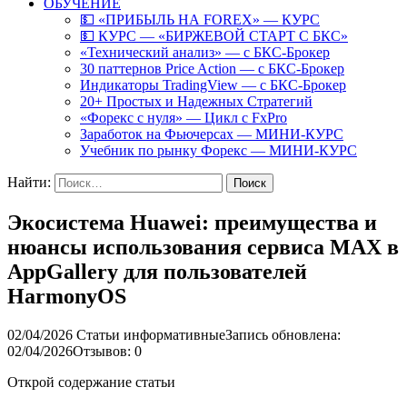
ОБУЧЕНИЕ
💵 «ПРИБЫЛЬ НА FOREX» — КУРС
💵 КУРС — «БИРЖЕВОЙ СТАРТ С БКС»
«Технический анализ» — с БКС-Брокер
30 паттернов Price Action — с БКС-Брокер
Индикаторы TradingView — с БКС-Брокер
20+ Простых и Надежных Стратегий
«Форекс с нуля» — Цикл с FxPro
Заработок на Фьючерсах — МИНИ-КУРС
Учебник по рынку Форекс — МИНИ-КУРС
Найти:
Экосистема Huawei: преимущества и
нюансы использования сервиса MAX в
AppGallery для пользователей
HarmonyOS
02/04/2026
Статьи информативные
Запись обновлена:
02/04/2026
Отзывов: 0
Открой содержание статьи