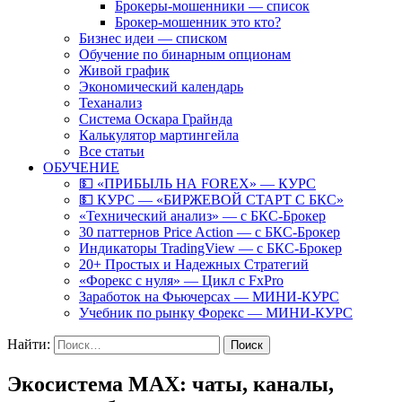
Брокеры-мошенники — список
Брокер-мошенник это кто?
Бизнес идеи — списком
Обучение по бинарным опционам
Живой график
Экономический календарь
Теханализ
Система Оскара Грайнда
Калькулятор мартингейла
Все статьи
ОБУЧЕНИЕ
💵 «ПРИБЫЛЬ НА FOREX» — КУРС
💵 КУРС — «БИРЖЕВОЙ СТАРТ С БКС»
«Технический анализ» — с БКС-Брокер
30 паттернов Price Action — с БКС-Брокер
Индикаторы TradingView — с БКС-Брокер
20+ Простых и Надежных Стратегий
«Форекс с нуля» — Цикл с FxPro
Заработок на Фьючерсах — МИНИ-КУРС
Учебник по рынку Форекс — МИНИ-КУРС
Найти:
Экосистема MAX: чаты, каналы,