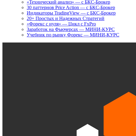
«Технический анализ» — с БКС-Брокер
30 паттернов Price Action — с БКС-Брокер
Индикаторы TradingView — с БКС-Брокер
20+ Простых и Надежных Стратегий
«Форекс с нуля» — Цикл с FxPro
Заработок на Фьючерсах — МИНИ-КУРС
Учебник по рынку Форекс — МИНИ-КУРС