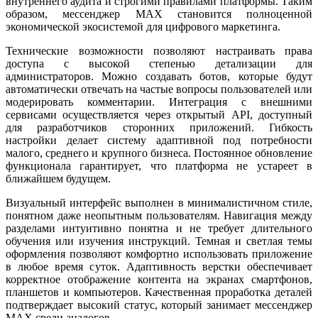
внутреннего аудита и строгими правилами платформы. Таким
образом, мессенджер MAX становится полноценной
экономической экосистемой для цифрового маркетинга.
Технические возможности позволяют настраивать права
доступа с высокой степенью детализации для
администраторов. Можно создавать ботов, которые будут
автоматически отвечать на частые вопросы пользователей или
модерировать комментарии. Интеграция с внешними
сервисами осуществляется через открытый API, доступный
для разработчиков сторонних приложений. Гибкость
настройки делает систему адаптивной под потребности
малого, среднего и крупного бизнеса. Постоянное обновление
функционала гарантирует, что платформа не устареет в
ближайшем будущем.
Визуальный интерфейс выполнен в минималистичном стиле,
понятном даже неопытным пользователям. Навигация между
разделами интуитивно понятна и не требует длительного
обучения или изучения инструкций. Темная и светлая темы
оформления позволяют комфортно использовать приложение
в любое время суток. Адаптивность верстки обеспечивает
корректное отображение контента на экранах смартфонов,
планшетов и компьютеров. Качественная проработка деталей
подтверждает высокий статус, который занимает мессенджер
MAX среди аналогов.