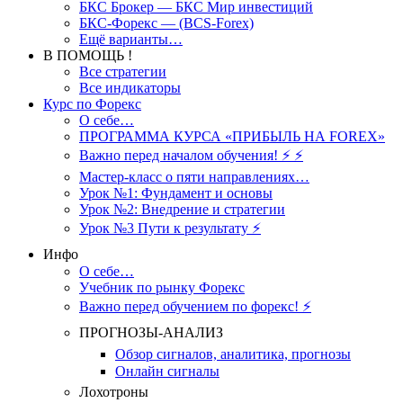
БКС Брокер — БКС Мир инвестиций
БКС-Форекс — (BCS-Forex)
Ещё варианты…
В ПОМОЩЬ !
Все стратегии
Все индикаторы
Курс по Форекс
О себе…
ПРОГРАММА КУРСА «ПРИБЫЛЬ НА FOREX»
Важно перед началом обучения! ⚡ ⚡
Мастер-класс о пяти направлениях…
Урок №1: Фундамент и основы
Урок №2: Внедрение и стратегии
Урок №3 Пути к результату ⚡️
Инфо
О себе…
Учебник по рынку Форекс
Важно перед обучением по форекс! ⚡
ПРОГНОЗЫ-АНАЛИЗ
Обзор сигналов, аналитика, прогнозы
Онлайн сигналы
Лохотроны