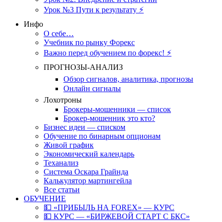
Урок №3 Пути к результату ⚡️
Инфо
О себе…
Учебник по рынку Форекс
Важно перед обучением по форекс! ⚡
ПРОГНОЗЫ-АНАЛИЗ
Обзор сигналов, аналитика, прогнозы
Онлайн сигналы
Лохотроны
Брокеры-мошенники — список
Брокер-мошенник это кто?
Бизнес идеи — списком
Обучение по бинарным опционам
Живой график
Экономический календарь
Теханализ
Система Оскара Грайнда
Калькулятор мартингейла
Все статьи
ОБУЧЕНИЕ
💵 «ПРИБЫЛЬ НА FOREX» — КУРС
💵 КУРС — «БИРЖЕВОЙ СТАРТ С БКС»