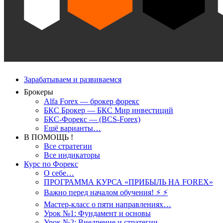
Зарабатываем и развиваемся
Брокеры
Alfa Forex — брокер форекс
БКС Брокер — БКС Мир инвестиций
БКС-Форекс — (BCS-Forex)
Ещё варианты…
В ПОМОЩЬ !
Все стратегии
Все индикаторы
Курс по Форекс
О себе…
ПРОГРАММА КУРСА «ПРИБЫЛЬ НА FOREX»
Важно перед началом обучения! ⚡ ⚡
Мастер-класс о пяти направлениях…
Урок №1: Фундамент и основы
Урок №2: Внедрение и стратегии