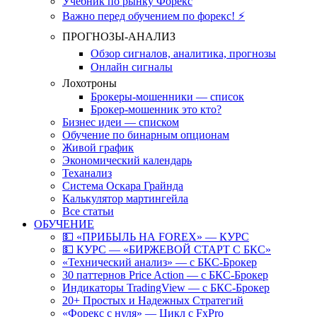
Учебник по рынку Форекс
Важно перед обучением по форекс! ⚡
ПРОГНОЗЫ-АНАЛИЗ
Обзор сигналов, аналитика, прогнозы
Онлайн сигналы
Лохотроны
Брокеры-мошенники — список
Брокер-мошенник это кто?
Бизнес идеи — списком
Обучение по бинарным опционам
Живой график
Экономический календарь
Теханализ
Система Оскара Грайнда
Калькулятор мартингейла
Все статьи
ОБУЧЕНИЕ
💵 «ПРИБЫЛЬ НА FOREX» — КУРС
💵 КУРС — «БИРЖЕВОЙ СТАРТ С БКС»
«Технический анализ» — с БКС-Брокер
30 паттернов Price Action — с БКС-Брокер
Индикаторы TradingView — с БКС-Брокер
20+ Простых и Надежных Стратегий
«Форекс с нуля» — Цикл с FxPro