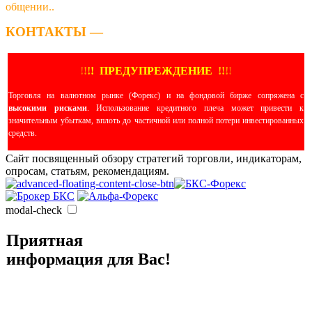
общении..
КОНТАКТЫ —
!
!
!
!
ПРЕДУПРЕЖДЕНИЕ
!!
!
!
Торговля на валютном рынке (Форекс) и на фондовой бирже сопряжена с
высокими рисками
. Использование кредитного плеча может привести к
значительным убыткам, вплоть до частичной или полной потери инвестированных
средств.
Сайт посвященный обзору стратегий торговли, индикаторам,
опросам, статьям, рекомендациям.
modal-check
Приятная
информация для Вас!