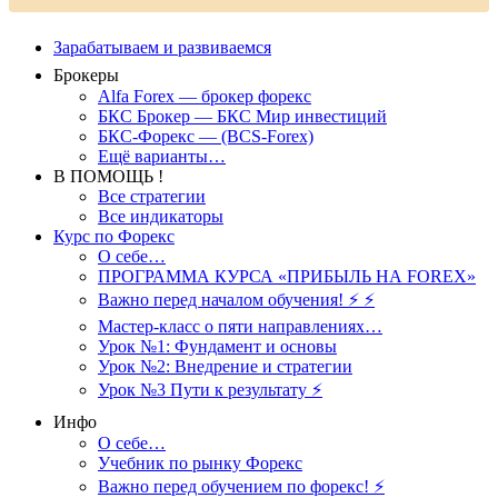
Зарабатываем и развиваемся
Брокеры
Alfa Forex — брокер форекс
БКС Брокер — БКС Мир инвестиций
БКС-Форекс — (BCS-Forex)
Ещё варианты…
В ПОМОЩЬ !
Все стратегии
Все индикаторы
Курс по Форекс
О себе…
ПРОГРАММА КУРСА «ПРИБЫЛЬ НА FOREX»
Важно перед началом обучения! ⚡ ⚡
Мастер-класс о пяти направлениях…
Урок №1: Фундамент и основы
Урок №2: Внедрение и стратегии
Урок №3 Пути к результату ⚡️
Инфо
О себе…
Учебник по рынку Форекс
Важно перед обучением по форекс! ⚡