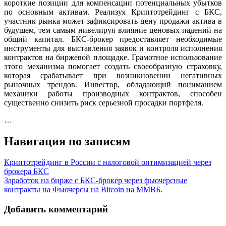
короткие позиции для компенсации потенциальных убытков
по основным активам. Реализуя Криптотрейдинг с БКС,
участник рынка может зафиксировать цену продажи актива в
будущем, тем самым нивелируя влияние ценовых падений на
общий капитал. БКС-брокер предоставляет необходимые
инструменты для выставления заявок и контроля исполнения
контрактов на биржевой площадке. Грамотное использование
этого механизма помогает создать своеобразную страховку,
которая срабатывает при возникновении негативных
рыночных трендов. Инвестор, обладающий пониманием
механики работы производных контрактов, способен
существенно снизить риск серьезной просадки портфеля.
…
Навигация по записям
Криптотрейдинг в России с налоговой оптимизацией через
брокера БКС
Заработок на бирже с БКС-брокер через фьючерсные
контракты на Фьючерсы на Bitcoin на ММВБ.
Добавить комментарий