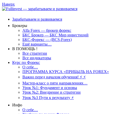
Наверх
Зарабатываем и развиваемся
Брокеры
Alfa Forex — брокер форекс
БКС Брокер — БКС Мир инвестиций
БКС-Форекс — (BCS-Forex)
Ещё варианты…
В ПОМОЩЬ !
Все стратегии
Все индикаторы
Курс по Форекс
О себе…
ПРОГРАММА КУРСА «ПРИБЫЛЬ НА FOREX»
Важно перед началом обучения! ⚡ ⚡
Мастер-класс о пяти направлениях…
Урок №1: Фундамент и основы
Урок №2: Внедрение и стратегии
Урок №3 Пути к результату ⚡️
Инфо
О себе…