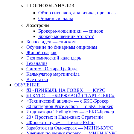
ПРОГНОЗЫ-АНАЛИЗ
Обзор сигналов, аналитика, прогнозы
Онлайн сигналы
Лохотроны
Брокеры-мошенники — список
Брокер-мошенник это кто?
Бизнес идеи — списком
Обучение по бинарным опционам
Живой график
Экономический календарь
Теханализ
Система Оскара Грайнда
Калькулятор мартингейла
Все статьи
ОБУЧЕНИЕ
💵 «ПРИБЫЛЬ НА FOREX» — КУРС
💵 КУРС — «БИРЖЕВОЙ СТАРТ С БКС»
«Технический анализ» — с БКС-Брокер
30 паттернов Price Action — с БКС-Брокер
Индикаторы TradingView — с БКС-Брокер
20+ Простых и Надежных Стратегий
«Форекс с нуля» — Цикл с FxPro
Заработок на Фьючерсах — МИНИ-КУРС
Учебник по рынку Форекс — МИНИ-КУРС