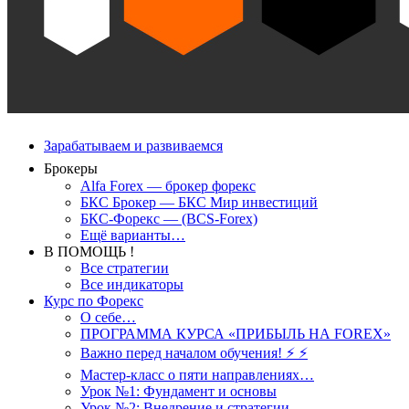
Зарабатываем и развиваемся
Брокеры
Alfa Forex — брокер форекс
БКС Брокер — БКС Мир инвестиций
БКС-Форекс — (BCS-Forex)
Ещё варианты…
В ПОМОЩЬ !
Все стратегии
Все индикаторы
Курс по Форекс
О себе…
ПРОГРАММА КУРСА «ПРИБЫЛЬ НА FOREX»
Важно перед началом обучения! ⚡ ⚡
Мастер-класс о пяти направлениях…
Урок №1: Фундамент и основы
Урок №2: Внедрение и стратегии