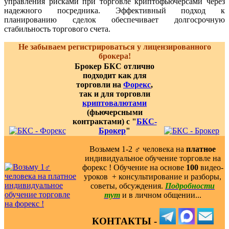
управления рисками при торговле криптофьючерсами через
надежного посредника. Эффективный подход к
планированию сделок обеспечивает долгосрочную
стабильность торгового счета.
Не забываем регистрироваться у лицензированного
брокера!
Брокер БКС отлично
подходит как для
торговли на
Форекс
,
так и для торговли
криптовалютами
(фьючерсными
контрактами) с "
БКС-
Брокер
"
Возьмем 1-2 ‍♂️ человека на
платное
индивидуальное обучение торговле на
форекс ! Обучение на основе
100
видео-
уроков ️ + консультирование и разборы,
советы, обсуждения.
Подробности
тут
и в личном общении...
КОНТАКТЫ -