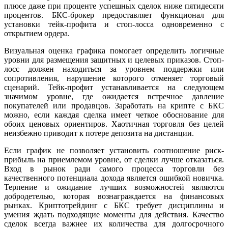
плюсе даже при проценте успешных сделок ниже пятидесяти
процентов. БКС-брокер предоставляет функционал для
установки тейк-профита и стоп-лосса одновременно с
открытием ордера.
Визуальная оценка графика помогает определить логичные
уровни для размещения защитных и целевых приказов. Стоп-
лосс должен находиться за уровнем поддержки или
сопротивления, нарушение которого отменяет торговый
сценарий. Тейк-профит устанавливается на следующем
значимом уровне, где ожидается встречное давление
покупателей или продавцов. Заработать на крипте с БКС
можно, если каждая сделка имеет четкое обоснование для
обоих ценовых ориентиров. Хаотичная торговля без целей
неизбежно приводит к потере депозита на дистанции.
Если график не позволяет установить соотношение риск-
прибыль на приемлемом уровне, от сделки лучше отказаться.
Вход в рынок ради самого процесса торговли без
качественного потенциала дохода является ошибкой новичка.
Терпение и ожидание лучших возможностей являются
добродетелью, которая вознаграждается на финансовых
рынках. Криптотрейдинг с БКС требует дисциплины и
умения ждать подходящие моменты для действия. Качество
сделок всегда важнее их количества для долгосрочного