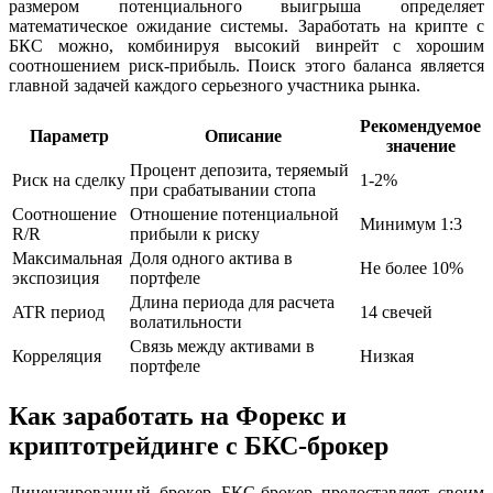
размером потенциального выигрыша определяет
математическое ожидание системы. Заработать на крипте с
БКС можно, комбинируя высокий винрейт с хорошим
соотношением риск-прибыль. Поиск этого баланса является
главной задачей каждого серьезного участника рынка.
Рекомендуемое
Параметр
Описание
значение
Процент депозита, теряемый
Риск на сделку
1-2%
при срабатывании стопа
Соотношение
Отношение потенциальной
Минимум 1:3
R/R
прибыли к риску
Максимальная
Доля одного актива в
Не более 10%
экспозиция
портфеле
Длина периода для расчета
ATR период
14 свечей
волатильности
Связь между активами в
Корреляция
Низкая
портфеле
Как заработать на Форекс и
криптотрейдинге с БКС-брокер
Лицензированный брокер БКС-брокер предоставляет своим