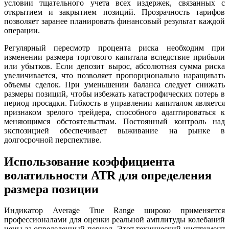
условии тщательного учета всех издержек, связанных с
открытием и закрытием позиций. Прозрачность тарифов
позволяет заранее планировать финансовый результат каждой
операции.
Регулярный пересмотр процента риска необходим при
изменении размера торгового капитала вследствие прибыли
или убытков. Если депозит вырос, абсолютная сумма риска
увеличивается, что позволяет пропорционально наращивать
объемы сделок. При уменьшении баланса следует снижать
размеры позиций, чтобы избежать катастрофических потерь в
период просадки. Гибкость в управлении капиталом является
признаком зрелого трейдера, способного адаптироваться к
меняющимся обстоятельствам. Постоянный контроль над
экспозицией обеспечивает выживание на рынке в
долгосрочной перспективе.
Использование коэффициента
волатильности ATR для определения
размера позиции
Индикатор Average True Range широко применяется
профессионалами для оценки реальной амплитуды колебаний
цены за определенный период. Этот технический инструмент