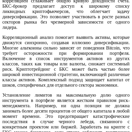
корреляцией сглаживает общую кривую доходности счета.
БКС-брокер предлагает доступ к широкому списку
ликвидных криптофьючерсов, что облегчает задачу
диверсификации. Это позволяет участвовать в росте разных
секторов рынка без чрезмерной зависимости от одного
лидера.
Корреляционный анализ помогает выявить активы, которые
движутся синхронно, создавая иллюзию диверсификации.
Многие альткоины сильно зависят от поведения Bitcoin, что
требует осторожности при формировании портфеля.
Включение в список инструментов активов из других
классов, таких как товары или валюты, снижает системный
риск. Криптотрейдинг с БКС может быть частью более
широкой инвестиционной стратегии, включающей различные
классы активов. Комплексный подход защищает капитал от
шоков, специфичных для отдельного сектора экономики.
Установление лимитов на максимальную долю одного
инструмента в портфеле является жестким правилом риск-
менеджмента. Например, ни одна позиция не должна
занимать более десяти процентов от общего капитала в любой
момент времени. Это предотвращает катастрофические
последствия в случае черного лебедя, связанного с
конкретным проектом или биржей. Заработать на крипте с