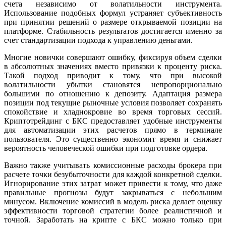
счета независимо от волатильности инструмента.
Использование подобных формул устраняет субъективность
при принятии решений о размере открываемой позиции на
платформе. Стабильность результатов достигается именно за
счет стандартизации подхода к управлению деньгами.
Многие новички совершают ошибку, фиксируя объем сделки
в абсолютных значениях вместо привязки к проценту риска.
Такой подход приводит к тому, что при высокой
волатильности убытки становятся непропорционально
большими по отношению к депозиту. Адаптация размера
позиции под текущие рыночные условия позволяет сохранять
спокойствие и хладнокровие во время торговых сессий.
Криптотрейдинг с БКС предоставляет удобные инструменты
для автоматизации этих расчетов прямо в терминале
пользователя. Это существенно экономит время и снижает
вероятность человеческой ошибки при подготовке ордера.
Важно также учитывать комиссионные расходы брокера при
расчете точки безубыточности для каждой конкретной сделки.
Игнорирование этих затрат может привести к тому, что даже
правильные прогнозы будут закрываться с небольшим
минусом. Включение комиссий в модель риска делает оценку
эффективности торговой стратегии более реалистичной и
точной. Заработать на крипте с БКС можно только при