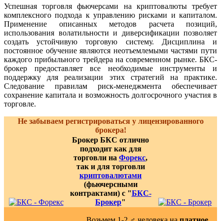
Успешная торговля фьючерсами на криптовалюты требует
комплексного подхода к управлению рисками и капиталом.
Применение описанных методов расчета позиций,
использования волатильности и диверсификации позволяет
создать устойчивую торговую систему. Дисциплина и
постоянное обучение являются неотъемлемыми частями пути
каждого прибыльного трейдера на современном рынке. БКС-
брокер предоставляет все необходимые инструменты и
поддержку для реализации этих стратегий на практике.
Следование правилам риск-менеджмента обеспечивает
сохранение капитала и возможность долгосрочного участия в
торговле.
Не забываем регистрироваться у лицензированного
брокера!
Брокер БКС отлично
подходит как для
торговли на
Форекс
,
так и для торговли
криптовалютами
(фьючерсными
контрактами) с "
БКС-
Брокер
"
Возьмем 1-2 ‍♂️ человека на
платное