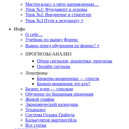
Мастер-класс о пяти направлениях…
Урок №1: Фундамент и основы
Урок №2: Внедрение и стратегии
Урок №3 Пути к результату ⚡️
Инфо
О себе…
Учебник по рынку Форекс
Важно перед обучением по форекс! ⚡
ПРОГНОЗЫ-АНАЛИЗ
Обзор сигналов, аналитика, прогнозы
Онлайн сигналы
Лохотроны
Брокеры-мошенники — список
Брокер-мошенник это кто?
Бизнес идеи — списком
Обучение по бинарным опционам
Живой график
Экономический календарь
Теханализ
Система Оскара Грайнда
Калькулятор мартингейла
Все статьи