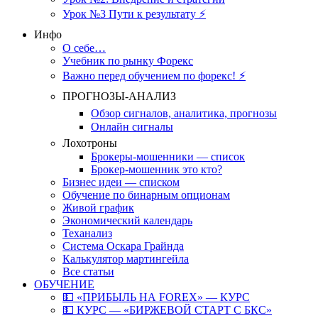
Урок №3 Пути к результату ⚡️
Инфо
О себе…
Учебник по рынку Форекс
Важно перед обучением по форекс! ⚡
ПРОГНОЗЫ-АНАЛИЗ
Обзор сигналов, аналитика, прогнозы
Онлайн сигналы
Лохотроны
Брокеры-мошенники — список
Брокер-мошенник это кто?
Бизнес идеи — списком
Обучение по бинарным опционам
Живой график
Экономический календарь
Теханализ
Система Оскара Грайнда
Калькулятор мартингейла
Все статьи
ОБУЧЕНИЕ
💵 «ПРИБЫЛЬ НА FOREX» — КУРС
💵 КУРС — «БИРЖЕВОЙ СТАРТ С БКС»