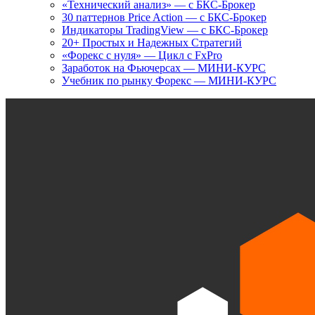
«Технический анализ» — с БКС-Брокер
30 паттернов Price Action — с БКС-Брокер
Индикаторы TradingView — с БКС-Брокер
20+ Простых и Надежных Стратегий
«Форекс с нуля» — Цикл с FxPro
Заработок на Фьючерсах — МИНИ-КУРС
Учебник по рынку Форекс — МИНИ-КУРС