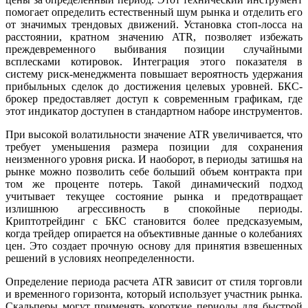
помогает определить естественный шум рынка и отделить его
от значимых трендовых движений. Установка стоп-лосса на
расстоянии, кратном значению ATR, позволяет избежать
преждевременного выбивания позиции случайными
всплесками котировок. Интеграция этого показателя в
систему риск-менеджмента повышает вероятность удержания
прибыльных сделок до достижения целевых уровней. БКС-
брокер предоставляет доступ к современным графикам, где
этот индикатор доступен в стандартном наборе инструментов.
При высокой волатильности значение ATR увеличивается, что
требует уменьшения размера позиции для сохранения
неизменного уровня риска. И наоборот, в периоды затишья на
рынке можно позволить себе больший объем контракта при
том же проценте потерь. Такой динамический подход
учитывает текущее состояние рынка и предотвращает
излишнюю агрессивность в спокойные периоды.
Криптотрейдинг с БКС становится более предсказуемым,
когда трейдер опирается на объективные данные о колебаниях
цен. Это создает прочную основу для принятия взвешенных
решений в условиях неопределенности.
Определение периода расчета ATR зависит от стиля торговли
и временного горизонта, который использует участник рынка.
Скальперы могут применять короткие периоды для быстрой