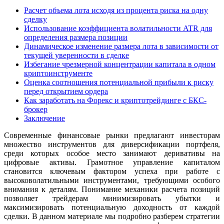
Расчет объема лота исходя из процента риска на одну
сделку
Использование коэффициента волатильности ATR для
определения размера позиции
Динамическое изменение размера лота в зависимости от
текущей уверенности в сделке
Избегание чрезмерной концентрации капитала в одном
криптоинструменте
Оценка соотношения потенциальной прибыли к риску
перед открытием ордера
Как заработать на Форекс и криптотрейдинге с БКС-
брокер
Заключение
Современные финансовые рынки предлагают инвесторам
множество инструментов для диверсификации портфеля,
среди которых особое место занимают деривативы на
цифровые активы. Грамотное управление капиталом
становится ключевым фактором успеха при работе с
высоковолатильными инструментами, требующими особого
внимания к деталям. Понимание механики расчета позиций
позволяет трейдерам минимизировать убытки и
максимизировать потенциальную доходность от каждой
сделки. В данном материале мы подробно разберем стратегии