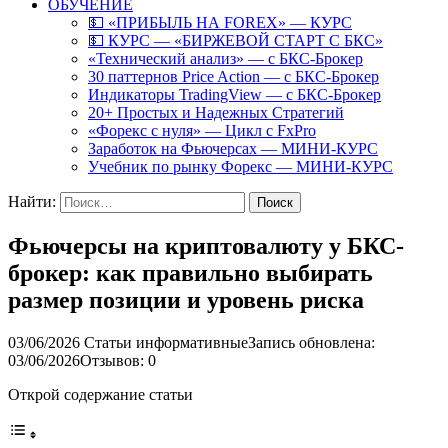
ОБУЧЕНИЕ
💵 «ПРИБЫЛЬ НА FOREX» — КУРС
💵 КУРС — «БИРЖЕВОЙ СТАРТ С БКС»
«Технический анализ» — с БКС-Брокер
30 паттернов Price Action — с БКС-Брокер
Индикаторы TradingView — с БКС-Брокер
20+ Простых и Надежных Стратегий
«Форекс с нуля» — Цикл с FxPro
Заработок на Фьючерсах — МИНИ-КУРС
Учебник по рынку Форекс — МИНИ-КУРС
Найти:
Фьючерсы на криптовалюту у БКС-
брокер: как правильно выбирать
размер позиции и уровень риска
03/06/2026
Статьи информативные
Запись обновлена:
03/06/2026
Отзывов: 0
Открой содержание статьи