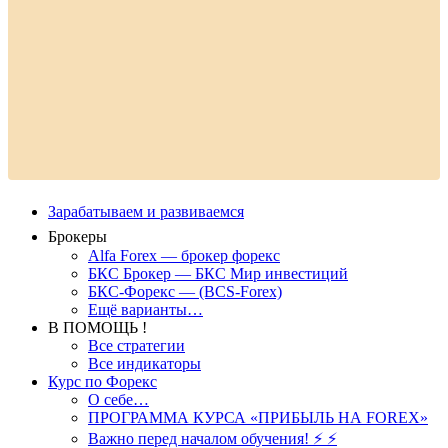
Зарабатываем и развиваемся
Брокеры
Alfa Forex — брокер форекс
БКС Брокер — БКС Мир инвестиций
БКС-Форекс — (BCS-Forex)
Ещё варианты…
В ПОМОЩЬ !
Все стратегии
Все индикаторы
Курс по Форекс
О себе…
ПРОГРАММА КУРСА «ПРИБЫЛЬ НА FOREX»
Важно перед началом обучения! ⚡ ⚡