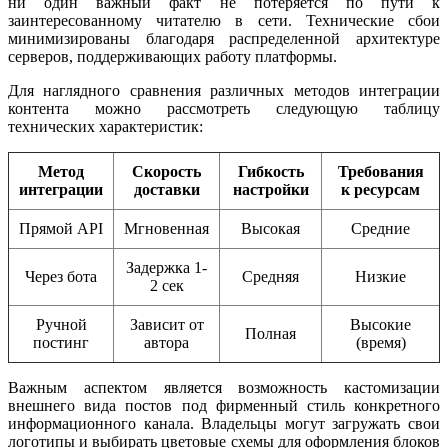
ни один важный факт не потеряется по пути к
заинтересованному читателю в сети. Технические сбои
минимизированы благодаря распределенной архитектуре
серверов, поддерживающих работу платформы.
Для наглядного сравнения различных методов интеграции
контента можно рассмотреть следующую таблицу
технических характеристик:
Метод
Скорость
Гибкость
Требования
интеграции
доставки
настройки
к ресурсам
Прямой API
Мгновенная
Высокая
Средние
Задержка 1-
Через бота
Средняя
Низкие
2 сек
Ручной
Зависит от
Высокие
Полная
постинг
автора
(время)
Важным аспектом является возможность кастомизации
внешнего вида постов под фирменный стиль конкретного
информационного канала. Владельцы могут загружать свои
логотипы и выбирать цветовые схемы для оформления блоков