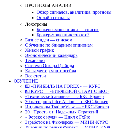
ПРОГНОЗЫ-АНАЛИЗ
Обзор сигналов, аналитика, прогнозы
Онлайн сигналы
Лохотроны
Брокеры-мошенники — список
Брокер-мошенник это кто?
Бизнес идеи — списком
Обучение по бинарным опционам
Живой график
Экономический календарь
Теханализ
Система Оскара Грайнда
Калькулятор мартингейла
Все статьи
ОБУЧЕНИЕ
💵 «ПРИБЫЛЬ НА FOREX» — КУРС
💵 КУРС — «БИРЖЕВОЙ СТАРТ С БКС»
«Технический анализ» — с БКС-Брокер
30 паттернов Price Action — с БКС-Брокер
Индикаторы TradingView — с БКС-Брокер
20+ Простых и Надежных Стратегий
«Форекс с нуля» — Цикл с FxPro
Заработок на Фьючерсах — МИНИ-КУРС
Учебник по рынку Форекс — МИНИ-КУРС