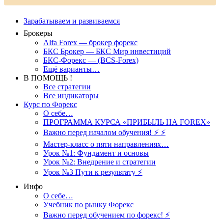
Зарабатываем и развиваемся
Брокеры
Alfa Forex — брокер форекс
БКС Брокер — БКС Мир инвестиций
БКС-Форекс — (BCS-Forex)
Ещё варианты…
В ПОМОЩЬ !
Все стратегии
Все индикаторы
Курс по Форекс
О себе…
ПРОГРАММА КУРСА «ПРИБЫЛЬ НА FOREX»
Важно перед началом обучения! ⚡ ⚡
Мастер-класс о пяти направлениях…
Урок №1: Фундамент и основы
Урок №2: Внедрение и стратегии
Урок №3 Пути к результату ⚡️
Инфо
О себе…
Учебник по рынку Форекс
Важно перед обучением по форекс! ⚡