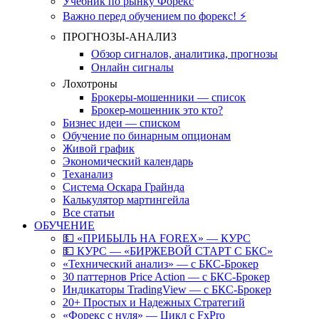
Учебник по рынку Форекс
Важно перед обучением по форекс! ⚡
ПРОГНОЗЫ-АНАЛИЗ
Обзор сигналов, аналитика, прогнозы
Онлайн сигналы
Лохотроны
Брокеры-мошенники — список
Брокер-мошенник это кто?
Бизнес идеи — списком
Обучение по бинарным опционам
Живой график
Экономический календарь
Теханализ
Система Оскара Грайнда
Калькулятор мартингейла
Все статьи
ОБУЧЕНИЕ
💵 «ПРИБЫЛЬ НА FOREX» — КУРС
💵 КУРС — «БИРЖЕВОЙ СТАРТ С БКС»
«Технический анализ» — с БКС-Брокер
30 паттернов Price Action — с БКС-Брокер
Индикаторы TradingView — с БКС-Брокер
20+ Простых и Надежных Стратегий
«Форекс с нуля» — Цикл с FxPro