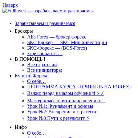
Наверх
Зарабатываем и развиваемся
Брокеры
Alfa Forex — брокер форекс
БКС Брокер — БКС Мир инвестиций
БКС-Форекс — (BCS-Forex)
Ещё варианты…
В ПОМОЩЬ !
Все стратегии
Все индикаторы
Курс по Форекс
О себе…
ПРОГРАММА КУРСА «ПРИБЫЛЬ НА FOREX»
Важно перед началом обучения! ⚡ ⚡
Мастер-класс о пяти направлениях…
Урок №1: Фундамент и основы
Урок №2: Внедрение и стратегии
Урок №3 Пути к результату ⚡️
Инфо
О себе…