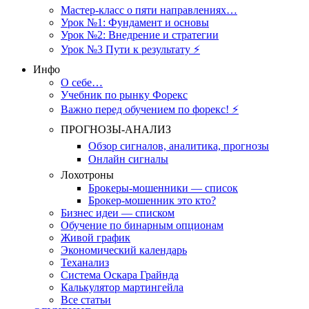
Мастер-класс о пяти направлениях…
Урок №1: Фундамент и основы
Урок №2: Внедрение и стратегии
Урок №3 Пути к результату ⚡️
Инфо
О себе…
Учебник по рынку Форекс
Важно перед обучением по форекс! ⚡
ПРОГНОЗЫ-АНАЛИЗ
Обзор сигналов, аналитика, прогнозы
Онлайн сигналы
Лохотроны
Брокеры-мошенники — список
Брокер-мошенник это кто?
Бизнес идеи — списком
Обучение по бинарным опционам
Живой график
Экономический календарь
Теханализ
Система Оскара Грайнда
Калькулятор мартингейла
Все статьи