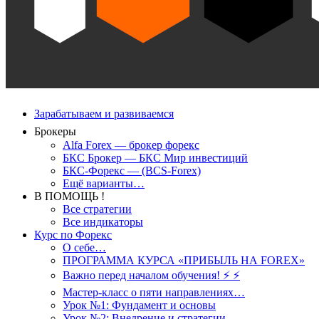
Зарабатываем и развиваемся
Брокеры
Alfa Forex — брокер форекс
БКС Брокер — БКС Мир инвестиций
БКС-Форекс — (BCS-Forex)
Ещё варианты…
В ПОМОЩЬ !
Все стратегии
Все индикаторы
Курс по Форекс
О себе…
ПРОГРАММА КУРСА «ПРИБЫЛЬ НА FOREX»
Важно перед началом обучения! ⚡ ⚡
Мастер-класс о пяти направлениях…
Урок №1: Фундамент и основы
Урок №2: Внедрение и стратегии