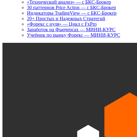
«Технический анализ» — с БКС-Брокер
30 паттернов Price Action — с БКС-Брокер
Индикаторы TradingView — с БКС-Брокер
20+ Простых и Надежных Стратегий
«Форекс с нуля» — Цикл с FxPro
Заработок на Фьючерсах — МИНИ-КУРС
Учебник по рынку Форекс — МИНИ-КУРС