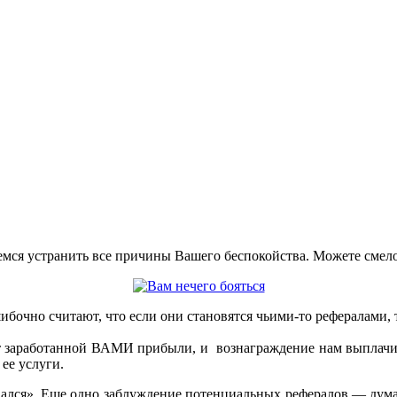
аемся устранить все причины Вашего беспокойства. Можете сме
ибочно считают, что если они становятся чьими-то рефералами, 
от заработанной ВАМИ прибыли, и вознаграждение нам выпла
ее услуги.
ался». Еще одно заблуждение потенциальных рефералов — думат