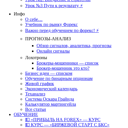
Урок №3 Пути к результату ⚡️
Инфо
О себе…
Учебник по рынку Форекс
Важно перед обучением по форекс! ⚡
ПРОГНОЗЫ-АНАЛИЗ
Обзор сигналов, аналитика, прогнозы
Онлайн сигналы
Лохотроны
Брокеры-мошенники — список
Брокер-мошенник это кто?
Бизнес идеи — списком
Обучение по бинарным опционам
Живой график
Экономический календарь
Теханализ
Система Оскара Грайнда
Калькулятор мартингейла
Все статьи
ОБУЧЕНИЕ
💵 «ПРИБЫЛЬ НА FOREX» — КУРС
💵 КУРС — «БИРЖЕВОЙ СТАРТ С БКС»