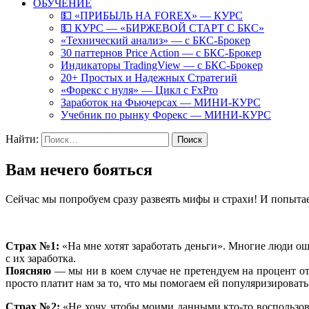
ОБУЧЕНИЕ
💵 «ПРИБЫЛЬ НА FOREX» — КУРС
💵 КУРС — «БИРЖЕВОЙ СТАРТ С БКС»
«Технический анализ» — с БКС-Брокер
30 паттернов Price Action — с БКС-Брокер
Индикаторы TradingView — с БКС-Брокер
20+ Простых и Надежных Стратегий
«Форекс с нуля» — Цикл с FxPro
Заработок на Фьючерсах — МИНИ-КУРС
Учебник по рынку Форекс — МИНИ-КУРС
Найти:
Вам нечего бояться
Сейчас мы попробуем сразу развеять мифы и страхи! И попыт
Страх №1:
«На мне хотят заработать деньги». Многие люди ош
с их заработка.
Поясняю
— мы ни в коем случае не претендуем на процент 
просто платит нам за то, что мы помогаем ей популяризировать 
Страх №2:
«Не хочу, чтобы моими данными кто-то воспользов