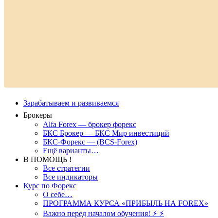
Зарабатываем и развиваемся
Брокеры
Alfa Forex — брокер форекс
БКС Брокер — БКС Мир инвестиций
БКС-Форекс — (BCS-Forex)
Ещё варианты…
В ПОМОЩЬ !
Все стратегии
Все индикаторы
Курс по Форекс
О себе…
ПРОГРАММА КУРСА «ПРИБЫЛЬ НА FOREX»
Важно перед началом обучения! ⚡ ⚡