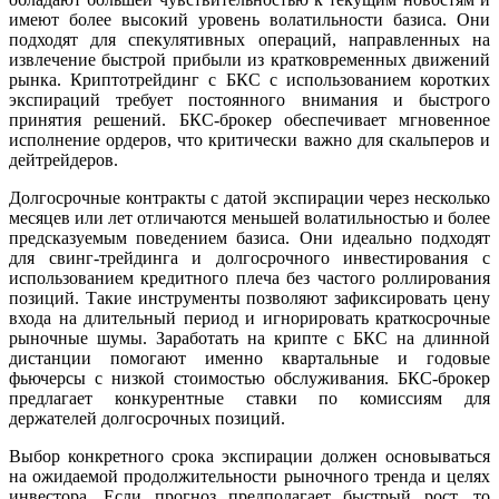
имеют более высокий уровень волатильности базиса. Они
подходят для спекулятивных операций, направленных на
извлечение быстрой прибыли из кратковременных движений
рынка. Криптотрейдинг с БКС с использованием коротких
экспираций требует постоянного внимания и быстрого
принятия решений. БКС-брокер обеспечивает мгновенное
исполнение ордеров, что критически важно для скальперов и
дейтрейдеров.
Долгосрочные контракты с датой экспирации через несколько
месяцев или лет отличаются меньшей волатильностью и более
предсказуемым поведением базиса. Они идеально подходят
для свинг-трейдинга и долгосрочного инвестирования с
использованием кредитного плеча без частого роллирования
позиций. Такие инструменты позволяют зафиксировать цену
входа на длительный период и игнорировать краткосрочные
рыночные шумы. Заработать на крипте с БКС на длинной
дистанции помогают именно квартальные и годовые
фьючерсы с низкой стоимостью обслуживания. БКС-брокер
предлагает конкурентные ставки по комиссиям для
держателей долгосрочных позиций.
Выбор конкретного срока экспирации должен основываться
на ожидаемой продолжительности рыночного тренда и целях
инвестора. Если прогноз предполагает быстрый рост, то