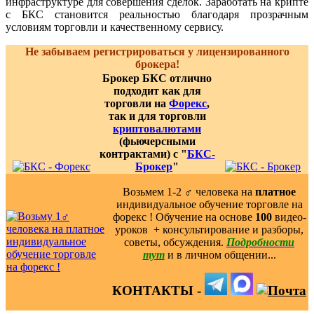
инфраструктуре для совершения сделок. Заработать на крипте
с БКС становится реальностью благодаря прозрачным
условиям торговли и качественному сервису.
Не забываем регистрироваться у лицензированного
брокера!
Брокер БКС отлично
подходит как для
торговли на
Форекс
,
так и для торговли
криптовалютами
(фьючерсными
контрактами) с "
БКС-
Брокер
"
Возьмем 1-2 ‍♂️ человека на
платное
индивидуальное обучение торговле на
форекс ! Обучение на основе
100
видео-
уроков ️ + консультирование и разборы,
советы, обсуждения.
Подробности
тут
и в личном общении...
КОНТАКТЫ -