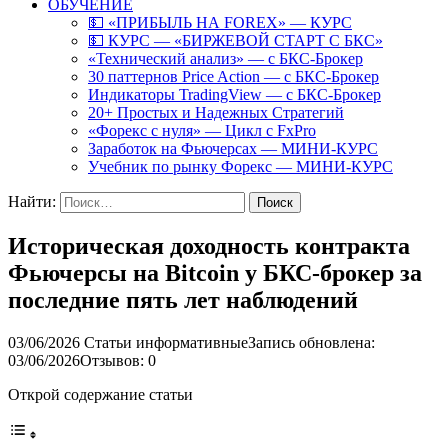
ОБУЧЕНИЕ
💵 «ПРИБЫЛЬ НА FOREX» — КУРС
💵 КУРС — «БИРЖЕВОЙ СТАРТ С БКС»
«Технический анализ» — с БКС-Брокер
30 паттернов Price Action — с БКС-Брокер
Индикаторы TradingView — с БКС-Брокер
20+ Простых и Надежных Стратегий
«Форекс с нуля» — Цикл с FxPro
Заработок на Фьючерсах — МИНИ-КУРС
Учебник по рынку Форекс — МИНИ-КУРС
Найти:
Историческая доходность контракта
Фьючерсы на Bitcoin у БКС-брокер за
последние пять лет наблюдений
03/06/2026
Статьи информативные
Запись обновлена:
03/06/2026
Отзывов: 0
Открой содержание статьи