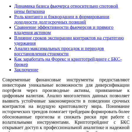
Динамика базиса фьючерса относительно спотовой
цены биткоина
Роль контанго и бэквордации в формировании
доходности долгосрочных позиций
Сравнение эффективности фьючерсов и прямого
владения активом
Влияние сроков экспирации контрактов на стратегию
удержания
Анализ максимальных просадок и периодов
восстановления стоимости
Как заработать на Форекс и криптотрейдинге с БКС-
брокер
Заключение
Современные финансовые инструменты предоставляют
инвесторам уникальные возможности для диверсификации
портфеля через производные активы, привязанные к
цифровым валютам. Анализ многолетних данных позволяет
выявить устойчивые закономерности в поведении срочных
контрактов на ведущую криптовалюту мира. Понимание
исторических трендов помогает трейдерам формировать более
обоснованные прогнозы и снижать риски при работе с
волатильными инструментами. Криптотрейдинг с БКС
открывает доступ к профессиональной аналитике и надежной