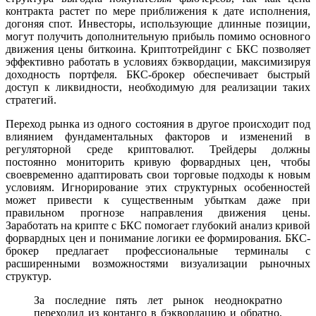
контракта растет по мере приближения к дате исполнения,
догоняя спот. Инвесторы, использующие длинные позиции,
могут получить дополнительную прибыль помимо основного
движения цены биткоина. Криптотрейдинг с БКС позволяет
эффективно работать в условиях бэквордации, максимизируя
доходность портфеля. БКС-брокер обеспечивает быстрый
доступ к ликвидности, необходимую для реализации таких
стратегий.
Переход рынка из одного состояния в другое происходит под
влиянием фундаментальных факторов и изменений в
регуляторной среде криптовалют. Трейдеры должны
постоянно мониторить кривую форвардных цен, чтобы
своевременно адаптировать свои торговые подходы к новым
условиям. Игнорирование этих структурных особенностей
может привести к существенным убыткам даже при
правильном прогнозе направления движения цены.
Заработать на крипте с БКС помогает глубокий анализ кривой
форвардных цен и понимание логики ее формирования. БКС-
брокер предлагает профессиональные терминалы с
расширенными возможностями визуализации рыночных
структур.
За последние пять лет рынок неоднократно
переходил из контанго в бэквордацию и обратно,