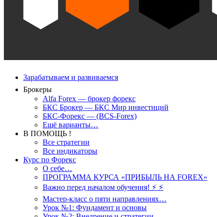
Зарабатываем и развиваемся
Брокеры
Alfa Forex — брокер форекс
БКС Брокер — БКС Мир инвестиций
БКС-Форекс — (BCS-Forex)
Ещё варианты…
В ПОМОЩЬ !
Все стратегии
Все индикаторы
Курс по Форекс
О себе…
ПРОГРАММА КУРСА «ПРИБЫЛЬ НА FOREX»
Важно перед началом обучения! ⚡ ⚡
Мастер-класс о пяти направлениях…
Урок №1: Фундамент и основы
Урок №2: Внедрение и стратегии