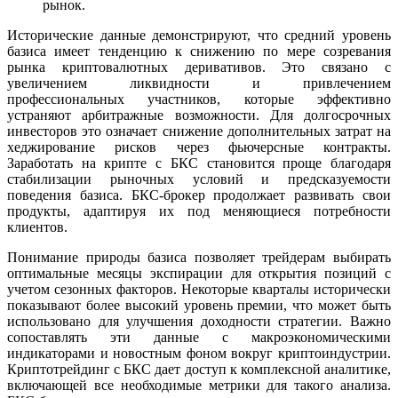
рынок.
Исторические данные демонстрируют, что средний уровень
базиса имеет тенденцию к снижению по мере созревания
рынка криптовалютных деривативов. Это связано с
увеличением ликвидности и привлечением
профессиональных участников, которые эффективно
устраняют арбитражные возможности. Для долгосрочных
инвесторов это означает снижение дополнительных затрат на
хеджирование рисков через фьючерсные контракты.
Заработать на крипте с БКС становится проще благодаря
стабилизации рыночных условий и предсказуемости
поведения базиса. БКС-брокер продолжает развивать свои
продукты, адаптируя их под меняющиеся потребности
клиентов.
Понимание природы базиса позволяет трейдерам выбирать
оптимальные месяцы экспирации для открытия позиций с
учетом сезонных факторов. Некоторые кварталы исторически
показывают более высокий уровень премии, что может быть
использовано для улучшения доходности стратегии. Важно
сопоставлять эти данные с макроэкономическими
индикаторами и новостным фоном вокруг криптоиндустрии.
Криптотрейдинг с БКС дает доступ к комплексной аналитике,
включающей все необходимые метрики для такого анализа.