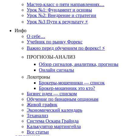
Мастер-класс о пяти направлениях…
Урок №1: Фундамент и основы
Урок №2: Внедрение и стратегии
Урок №3 Пути к результату ⚡️
Инфо
О себе…
Учебник по рынку Форекс
Важно перед обучением по форекс! ⚡
ПРОГНОЗЫ-АНАЛИЗ
Обзор сигналов, аналитика, прогнозы
Онлайн сигналы
Лохотроны
Брокеры-мошенники — список
Брокер-мошенник это кто?
Бизнес идеи — списком
Обучение по бинарным опционам
Живой график
Экономический календарь
Теханализ
Система Оскара Грайнда
Калькулятор мартингейла
Все статьи