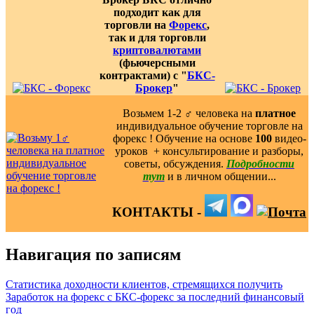
подходит как для
торговли на
Форекс
,
так и для торговли
криптовалютами
(фьючерсными
контрактами) с "
БКС-
Брокер
"
Возьмем 1-2 ‍♂️ человека на
платное
индивидуальное обучение торговле на
форекс ! Обучение на основе
100
видео-
уроков ️ + консультирование и разборы,
советы, обсуждения.
Подробности
тут
и в личном общении...
КОНТАКТЫ -
Навигация по записям
Статистика доходности клиентов, стремящихся получить
Заработок на форекс с БКС-форекс за последний финансовый
год