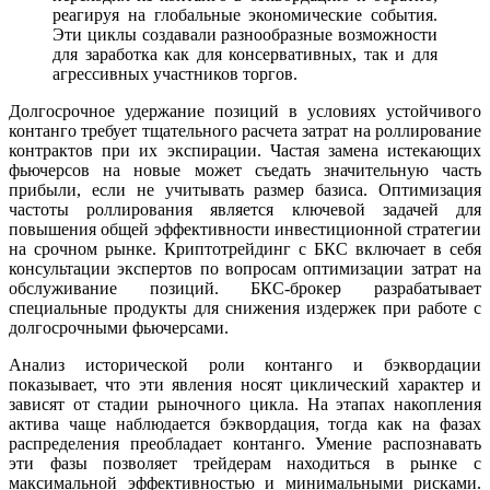
реагируя на глобальные экономические события.
Эти циклы создавали разнообразные возможности
для заработка как для консервативных, так и для
агрессивных участников торгов.
Долгосрочное удержание позиций в условиях устойчивого
контанго требует тщательного расчета затрат на роллирование
контрактов при их экспирации. Частая замена истекающих
фьючерсов на новые может съедать значительную часть
прибыли, если не учитывать размер базиса. Оптимизация
частоты роллирования является ключевой задачей для
повышения общей эффективности инвестиционной стратегии
на срочном рынке. Криптотрейдинг с БКС включает в себя
консультации экспертов по вопросам оптимизации затрат на
обслуживание позиций. БКС-брокер разрабатывает
специальные продукты для снижения издержек при работе с
долгосрочными фьючерсами.
Анализ исторической роли контанго и бэквордации
показывает, что эти явления носят циклический характер и
зависят от стадии рыночного цикла. На этапах накопления
актива чаще наблюдается бэквордация, тогда как на фазах
распределения преобладает контанго. Умение распознавать
эти фазы позволяет трейдерам находиться в рынке с
максимальной эффективностью и минимальными рисками.