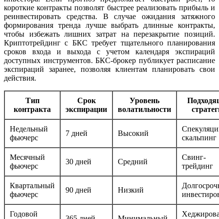
короткие контракты позволят быстрее реализовать прибыль и
реинвестировать средства. В случае ожидания затяжного
формирования тренда лучше выбрать длинные контракты,
чтобы избежать лишних затрат на перезакрытие позиций.
Криптотрейдинг с БКС требует тщательного планирования
сроков входа и выхода с учетом календаря экспираций
доступных инструментов. БКС-брокер публикует расписание
экспираций заранее, позволяя клиентам планировать свои
действия.
Тип
Срок
Уровень
Подходя
контракта
экспирации
волатильности
стратег
Недельный
Спекуляци
7 дней
Высокий
фьючерс
скальпинг
Месячный
Свинг-
30 дней
Средний
фьючерс
трейдинг
Квартальный
Долгосроч
90 дней
Низкий
фьючерс
инвестиро
Годовой
Хеджирова
365 дней
Минимальный