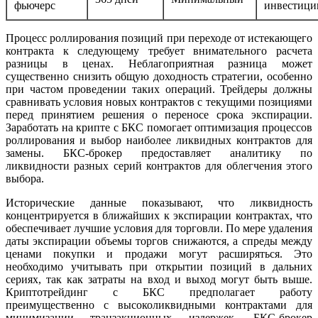
фьючерс
инвестици
Процесс роллирования позиций при переходе от истекающего
контракта к следующему требует внимательного расчета
разницы в ценах. Неблагоприятная разница может
существенно снизить общую доходность стратегии, особенно
при частом проведении таких операций. Трейдеры должны
сравнивать условия новых контрактов с текущими позициями
перед принятием решения о переносе срока экспирации.
Заработать на крипте с БКС помогает оптимизация процессов
роллирования и выбор наиболее ликвидных контрактов для
замены. БКС-брокер предоставляет аналитику по
ликвидности разных серий контрактов для облегчения этого
выбора.
Исторические данные показывают, что ликвидность
концентрируется в ближайших к экспирации контрактах, что
обеспечивает лучшие условия для торговли. По мере удаления
даты экспирации объемы торгов снижаются, а спреды между
ценами покупки и продажи могут расширяться. Это
необходимо учитывать при открытии позиций в дальних
сериях, так как затраты на вход и выход могут быть выше.
Криптотрейдинг с БКС предполагает работу
преимущественно с высоколиквидными контрактами для
минимизации транзакционных издержек. БКС-брокер