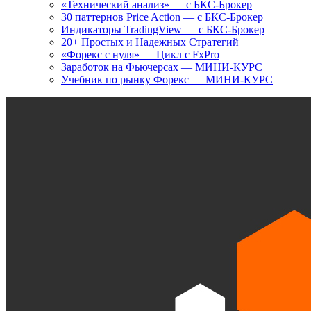
«Технический анализ» — с БКС-Брокер
30 паттернов Price Action — с БКС-Брокер
Индикаторы TradingView — с БКС-Брокер
20+ Простых и Надежных Стратегий
«Форекс с нуля» — Цикл с FxPro
Заработок на Фьючерсах — МИНИ-КУРС
Учебник по рынку Форекс — МИНИ-КУРС