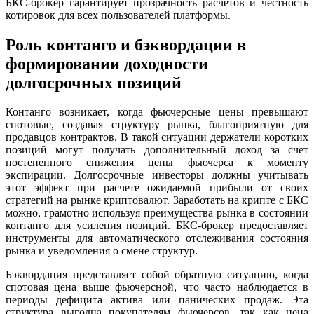
БКС-брокер гарантирует прозрачность расчетов и честность
котировок для всех пользователей платформы.
Роль контанго и бэквордации в
формировании доходности
долгосрочных позиций
Контанго возникает, когда фьючерсные цены превышают
спотовые, создавая структуру рынка, благоприятную для
продавцов контрактов. В такой ситуации держатели коротких
позиций могут получать дополнительный доход за счет
постепенного снижения цены фьючерса к моменту
экспирации. Долгосрочные инвесторы должны учитывать
этот эффект при расчете ожидаемой прибыли от своих
стратегий на рынке криптовалют. Заработать на крипте с БКС
можно, грамотно используя преимущества рынка в состоянии
контанго для усиления позиций. БКС-брокер предоставляет
инструменты для автоматического отслеживания состояния
рынка и уведомления о смене структур.
Бэквордация представляет собой обратную ситуацию, когда
спотовая цена выше фьючерсной, что часто наблюдается в
периоды дефицита актива или панических продаж. Эта
структура выгодна покупателям фьючерсов, так как цена