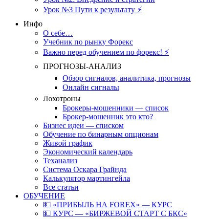
Урок №3 Пути к результату ⚡️
Инфо
О себе…
Учебник по рынку Форекс
Важно перед обучением по форекс! ⚡
ПРОГНОЗЫ-АНАЛИЗ
Обзор сигналов, аналитика, прогнозы
Онлайн сигналы
Лохотроны
Брокеры-мошенники — список
Брокер-мошенник это кто?
Бизнес идеи — списком
Обучение по бинарным опционам
Живой график
Экономический календарь
Теханализ
Система Оскара Грайнда
Калькулятор мартингейла
Все статьи
ОБУЧЕНИЕ
💵 «ПРИБЫЛЬ НА FOREX» — КУРС
💵 КУРС — «БИРЖЕВОЙ СТАРТ С БКС»