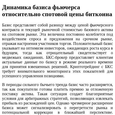
Динамика базиса фьючерса
относительно спотовой цены биткоина
Базис представляет собой разницу между ценой фьючерсного
контракта и текущей рыночной стоимостью базового актива
на спотовом рынке. Эта величина постоянно колеблется под
воздействием спроса и предложения на срочном рынке,
отражая настроения участников торгов. Положительный базис
указывает на оптимизм инвесторов, ожидающих роста курса в
будущем, тогда как отрицательный свидетельствует о
медвежьих ожиданиях. БКС-брокер предоставляет клиентам
актуальные данные по базису в режиме реального времени
для принятия взвешенных решений. Криптотрейдинг с БКС
требует внимательного мониторинга этих показателей для
успешного управления позициями.
В периоды сильного бычьего тренда базис часто расширяется,
так как покупатели готовы платить премию за отложенную
поставку актива. Такая ситуация создает благоприятные
условия для арбитражных стратегий, позволяющих извлекать
прибыль из расхождений цен. Однако чрезмерное расширение
базиса может сигнализировать о перегретости рынка и
потенциальной коррекции в ближайшей перспективе.