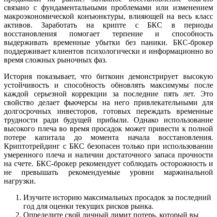
связано с фундаментальными проблемами или изменением
макроэкономической конъюнктуры, влияющей на весь класс
активов. Заработать на крипте с БКС в периоды
восстановления помогает терпение и способность
выдерживать временные убытки без паники. БКС-брокер
поддерживает клиентов психологически и информационно во
время сложных рыночных фаз.
История показывает, что биткоин демонстрирует высокую
устойчивость и способность обновлять максимумы после
каждой серьезной коррекции за последние пять лет. Это
свойство делает фьючерсы на него привлекательными для
долгосрочных инвесторов, готовых переждать временные
трудности ради будущей прибыли. Однако использование
высокого плеча во время просадок может привести к полной
потере капитала до момента начала восстановления.
Криптотрейдинг с БКС безопасен только при использовании
умеренного плеча и наличии достаточного запаса прочности
на счете. БКС-брокер рекомендует соблюдать осторожность и
не превышать рекомендуемые уровни маржинальной
нагрузки.
Изучите историю максимальных просадок за последний
год для оценки текущих рисков рынка.
Определите свой личный лимит потерь, который вы