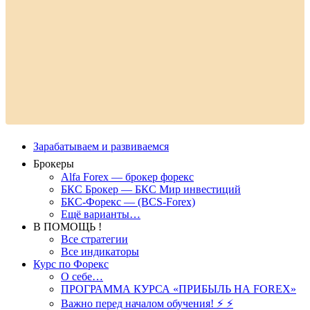
Зарабатываем и развиваемся
Брокеры
Alfa Forex — брокер форекс
БКС Брокер — БКС Мир инвестиций
БКС-Форекс — (BCS-Forex)
Ещё варианты…
В ПОМОЩЬ !
Все стратегии
Все индикаторы
Курс по Форекс
О себе…
ПРОГРАММА КУРСА «ПРИБЫЛЬ НА FOREX»
Важно перед началом обучения! ⚡ ⚡