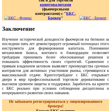
так и для торговли
криптовалютами
(фьючерсными
контрактами) с "
БКС-
Брокер
"
Заключение
Изучение исторической доходности фьючерсов на биткоин за
последние пять лет демонстрирует огромный потенциал этого
инструмента для формирования капитала. Понимание
механизмов базиса, контанго и бэквордации позволяет
трейдерам принимать более обоснованные решения и
повышать эффективность своих стратегий. Сравнение с
прямым владением активом выявляет преимущества срочных
контрактов для активных участников рынка, стремящихся к
максимальной отдаче. Криптотрейдинг с БКС открывает
двери в мир профессиональной торговли деривативами с
высоким уровнем защиты и поддержки. Заработать на крипте
с БКС реально при условии соблюдения дисциплины и
непрерывного развития своих навыков.
Не забываем регистрироваться у лицензированного
брокера!
Брокер БКС отлично