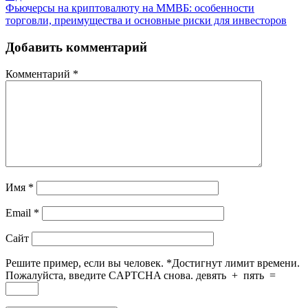
Фьючерсы на криптовалюту на ММВБ: особенности
торговли, преимущества и основные риски для инвесторов
Добавить комментарий
Комментарий
*
Имя
*
Email
*
Сайт
Решите пример, если вы человек.
*
Достигнут лимит времени.
Пожалуйста, введите CAPTCHA снова.
девять
+
пять
=