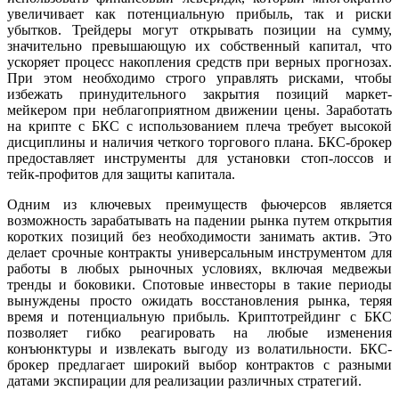
увеличивает как потенциальную прибыль, так и риски
убытков. Трейдеры могут открывать позиции на сумму,
значительно превышающую их собственный капитал, что
ускоряет процесс накопления средств при верных прогнозах.
При этом необходимо строго управлять рисками, чтобы
избежать принудительного закрытия позиций маркет-
мейкером при неблагоприятном движении цены. Заработать
на крипте с БКС с использованием плеча требует высокой
дисциплины и наличия четкого торгового плана. БКС-брокер
предоставляет инструменты для установки стоп-лоссов и
тейк-профитов для защиты капитала.
Одним из ключевых преимуществ фьючерсов является
возможность зарабатывать на падении рынка путем открытия
коротких позиций без необходимости занимать актив. Это
делает срочные контракты универсальным инструментом для
работы в любых рыночных условиях, включая медвежьи
тренды и боковики. Спотовые инвесторы в такие периоды
вынуждены просто ожидать восстановления рынка, теряя
время и потенциальную прибыль. Криптотрейдинг с БКС
позволяет гибко реагировать на любые изменения
конъюнктуры и извлекать выгоду из волатильности. БКС-
брокер предлагает широкий выбор контрактов с разными
датами экспирации для реализации различных стратегий.