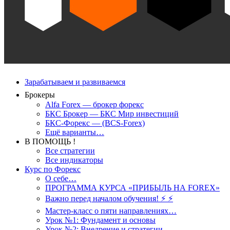
Зарабатываем и развиваемся
Брокеры
Alfa Forex — брокер форекс
БКС Брокер — БКС Мир инвестиций
БКС-Форекс — (BCS-Forex)
Ещё варианты…
В ПОМОЩЬ !
Все стратегии
Все индикаторы
Курс по Форекс
О себе…
ПРОГРАММА КУРСА «ПРИБЫЛЬ НА FOREX»
Важно перед началом обучения! ⚡ ⚡
Мастер-класс о пяти направлениях…
Урок №1: Фундамент и основы
Урок №2: Внедрение и стратегии