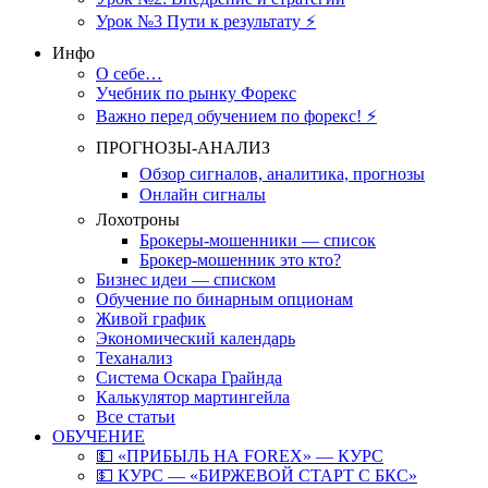
Урок №3 Пути к результату ⚡️
Инфо
О себе…
Учебник по рынку Форекс
Важно перед обучением по форекс! ⚡
ПРОГНОЗЫ-АНАЛИЗ
Обзор сигналов, аналитика, прогнозы
Онлайн сигналы
Лохотроны
Брокеры-мошенники — список
Брокер-мошенник это кто?
Бизнес идеи — списком
Обучение по бинарным опционам
Живой график
Экономический календарь
Теханализ
Система Оскара Грайнда
Калькулятор мартингейла
Все статьи
ОБУЧЕНИЕ
💵 «ПРИБЫЛЬ НА FOREX» — КУРС
💵 КУРС — «БИРЖЕВОЙ СТАРТ С БКС»