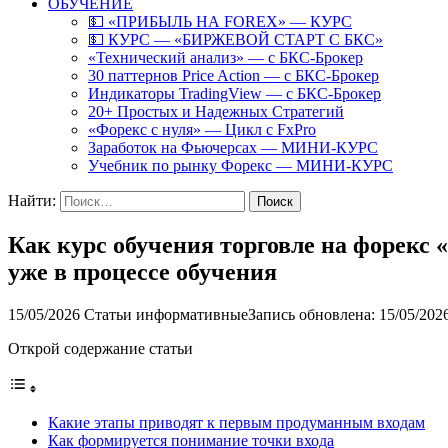
ОБУЧЕНИЕ
💵 «ПРИБЫЛЬ НА FOREX» — КУРС
💵 КУРС — «БИРЖЕВОЙ СТАРТ С БКС»
«Технический анализ» — с БКС-Брокер
30 паттернов Price Action — с БКС-Брокер
Индикаторы TradingView — с БКС-Брокер
20+ Простых и Надежных Стратегий
«Форекс с нуля» — Цикл с FxPro
Заработок на Фьючерсах — МИНИ-КУРС
Учебник по рынку Форекс — МИНИ-КУРС
Найти:
Как курс обучения торговле на форекс
уже в процессе обучения
15/05/2026
Статьи информативные
Запись обновлена: 15/05/202
Открой содержание статьи
Какие этапы приводят к первым продуманным входам
Как формируется понимание точки входа