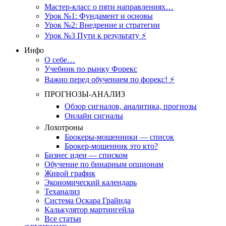
Мастер-класс о пяти направлениях…
Урок №1: Фундамент и основы
Урок №2: Внедрение и стратегии
Урок №3 Пути к результату ⚡️
Инфо
О себе…
Учебник по рынку Форекс
Важно перед обучением по форекс! ⚡
ПРОГНОЗЫ-АНАЛИЗ
Обзор сигналов, аналитика, прогнозы
Онлайн сигналы
Лохотроны
Брокеры-мошенники — список
Брокер-мошенник это кто?
Бизнес идеи — списком
Обучение по бинарным опционам
Живой график
Экономический календарь
Теханализ
Система Оскара Грайнда
Калькулятор мартингейла
Все статьи