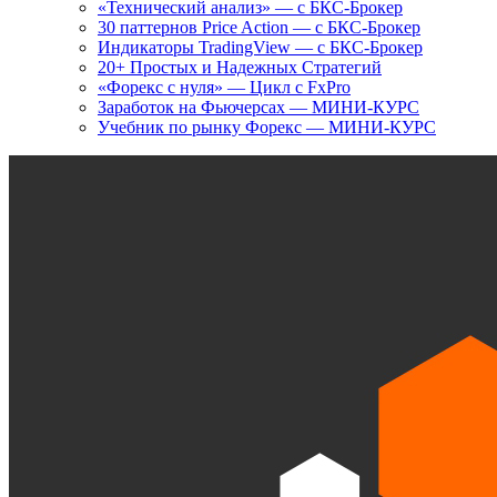
«Технический анализ» — с БКС-Брокер
30 паттернов Price Action — с БКС-Брокер
Индикаторы TradingView — с БКС-Брокер
20+ Простых и Надежных Стратегий
«Форекс с нуля» — Цикл с FxPro
Заработок на Фьючерсах — МИНИ-КУРС
Учебник по рынку Форекс — МИНИ-КУРС