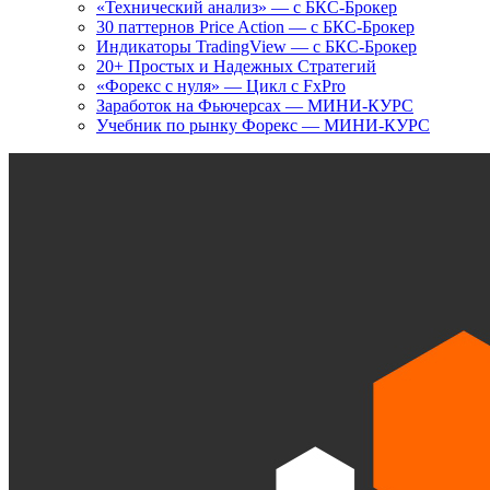
«Технический анализ» — с БКС-Брокер
30 паттернов Price Action — с БКС-Брокер
Индикаторы TradingView — с БКС-Брокер
20+ Простых и Надежных Стратегий
«Форекс с нуля» — Цикл с FxPro
Заработок на Фьючерсах — МИНИ-КУРС
Учебник по рынку Форекс — МИНИ-КУРС