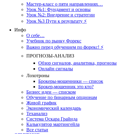
Мастер-класс о пяти направлениях…
Урок №1: Фундамент и основы
Урок №2: Внедрение и стратегии
Урок №3 Пути к результату ⚡️
Инфо
О себе…
Учебник по рынку Форекс
Важно перед обучением по форекс! ⚡
ПРОГНОЗЫ-АНАЛИЗ
Обзор сигналов, аналитика, прогнозы
Онлайн сигналы
Лохотроны
Брокеры-мошенники — список
Брокер-мошенник это кто?
Бизнес идеи — списком
Обучение по бинарным опционам
Живой график
Экономический календарь
Теханализ
Система Оскара Грайнда
Калькулятор мартингейла
Все статьи