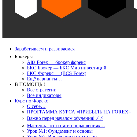
Зарабатываем и развиваемся
Брокеры
Alfa Forex — брокер форекс
БКС Брокер — БКС Мир инвестиций
БКС-Форекс — (BCS-Forex)
Ещё варианты…
В ПОМОЩЬ !
Все стратегии
Все индикаторы
Курс по Форекс
О себе…
ПРОГРАММА КУРСА «ПРИБЫЛЬ НА FOREX»
Важно перед началом обучения! ⚡ ⚡
Мастер-класс о пяти направлениях…
Урок №1: Фундамент и основы
Урок №2: Внедрение и стратегии