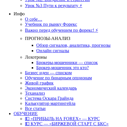
Урок №3 Пути к результату ⚡️
Инфо
О себе…
Учебник по рынку Форекс
Важно перед обучением по форекс! ⚡
ПРОГНОЗЫ-АНАЛИЗ
Обзор сигналов, аналитика, прогнозы
Онлайн сигналы
Лохотроны
Брокеры-мошенники — список
Брокер-мошенник это кто?
Бизнес идеи — списком
Обучение по бинарным опционам
Живой график
Экономический календарь
Теханализ
Система Оскара Грайнда
Калькулятор мартингейла
Все статьи
ОБУЧЕНИЕ
💵 «ПРИБЫЛЬ НА FOREX» — КУРС
💵 КУРС — «БИРЖЕВОЙ СТАРТ С БКС»