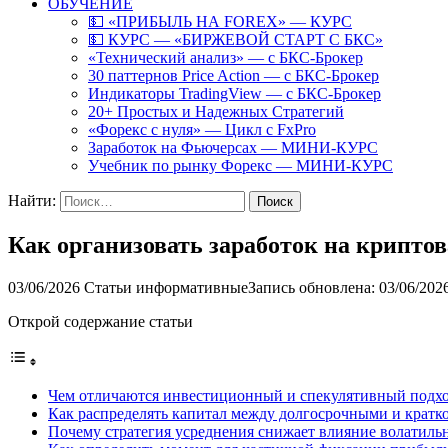
ОБУЧЕНИЕ
💵 «ПРИБЫЛЬ НА FOREX» — КУРС
💵 КУРС — «БИРЖЕВОЙ СТАРТ С БКС»
«Технический анализ» — с БКС-Брокер
30 паттернов Price Action — с БКС-Брокер
Индикаторы TradingView — с БКС-Брокер
20+ Простых и Надежных Стратегий
«Форекс с нуля» — Цикл с FxPro
Заработок на Фьючерсах — МИНИ-КУРС
Учебник по рынку Форекс — МИНИ-КУРС
Найти:
Как организовать заработок на крипто
03/06/2026
Статьи информативные
Запись обновлена: 03/06/202
Открой содержание статьи
Чем отличаются инвестиционный и спекулятивный подх
Как распределять капитал между долгосрочными и крат
Почему стратегия усреднения снижает влияние волатиль