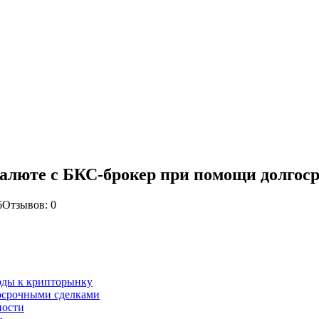
валюте с БКС-брокер при помощи долгос
6
Отзывов: 0
оды к крипторынку
косрочными сделками
ности