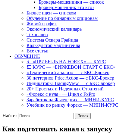
Брокеры-мошенники — список
Брокер-мошенник это кто?
Бизнес идеи — списком
Обучение по бинарным опционам
Живой график
Экономический календарь
Теханализ
Система Оскара Грайнда
Калькулятор мартингейла
Все статьи
ОБУЧЕНИЕ
💵 «ПРИБЫЛЬ НА FOREX» — КУРС
💵 КУРС — «БИРЖЕВОЙ СТАРТ С БКС»
«Технический анализ» — с БКС-Брокер
30 паттернов Price Action — с БКС-Брокер
Индикаторы TradingView — с БКС-Брокер
20+ Простых и Надежных Стратегий
«Форекс с нуля» — Цикл с FxPro
Заработок на Фьючерсах — МИНИ-КУРС
Учебник по рынку Форекс — МИНИ-КУРС
Найти:
Как подготовить канал к запуску