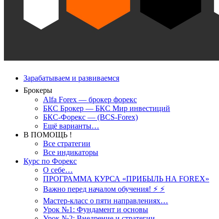
Зарабатываем и развиваемся
Брокеры
Alfa Forex — брокер форекс
БКС Брокер — БКС Мир инвестиций
БКС-Форекс — (BCS-Forex)
Ещё варианты…
В ПОМОЩЬ !
Все стратегии
Все индикаторы
Курс по Форекс
О себе…
ПРОГРАММА КУРСА «ПРИБЫЛЬ НА FOREX»
Важно перед началом обучения! ⚡ ⚡
Мастер-класс о пяти направлениях…
Урок №1: Фундамент и основы
Урок №2: Внедрение и стратегии