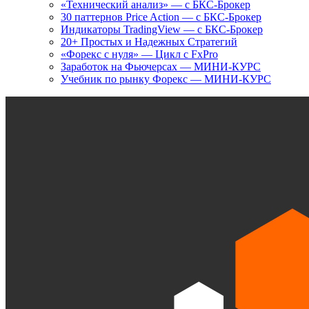
«Технический анализ» — с БКС-Брокер
30 паттернов Price Action — с БКС-Брокер
Индикаторы TradingView — с БКС-Брокер
20+ Простых и Надежных Стратегий
«Форекс с нуля» — Цикл с FxPro
Заработок на Фьючерсах — МИНИ-КУРС
Учебник по рынку Форекс — МИНИ-КУРС