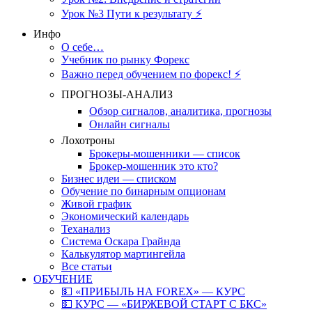
Урок №3 Пути к результату ⚡️
Инфо
О себе…
Учебник по рынку Форекс
Важно перед обучением по форекс! ⚡
ПРОГНОЗЫ-АНАЛИЗ
Обзор сигналов, аналитика, прогнозы
Онлайн сигналы
Лохотроны
Брокеры-мошенники — список
Брокер-мошенник это кто?
Бизнес идеи — списком
Обучение по бинарным опционам
Живой график
Экономический календарь
Теханализ
Система Оскара Грайнда
Калькулятор мартингейла
Все статьи
ОБУЧЕНИЕ
💵 «ПРИБЫЛЬ НА FOREX» — КУРС
💵 КУРС — «БИРЖЕВОЙ СТАРТ С БКС»