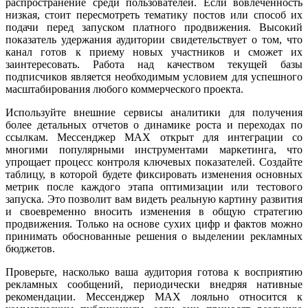
распространение среди пользователей. Если вовлеченность
низкая, стоит пересмотреть тематику постов или способ их
подачи перед запуском платного продвижения. Высокий
показатель удержания аудитории свидетельствует о том, что
канал готов к приему новых участников и сможет их
заинтересовать. Работа над качеством текущей базы
подписчиков является необходимым условием для успешного
масштабирования любого коммерческого проекта.
Используйте внешние сервисы аналитики для получения
более детальных отчетов о динамике роста и переходах по
ссылкам. Мессенджер MAX открыт для интеграции со
многими популярными инструментами маркетинга, что
упрощает процесс контроля ключевых показателей. Создайте
таблицу, в которой будете фиксировать изменения основных
метрик после каждого этапа оптимизации или тестового
запуска. Это позволит вам видеть реальную картину развития
и своевременно вносить изменения в общую стратегию
продвижения. Только на основе сухих цифр и фактов можно
принимать обоснованные решения о выделении рекламных
бюджетов.
Проверьте, насколько ваша аудитория готова к восприятию
рекламных сообщений, периодически внедряя нативные
рекомендации. Мессенджер MAX лояльно относится к