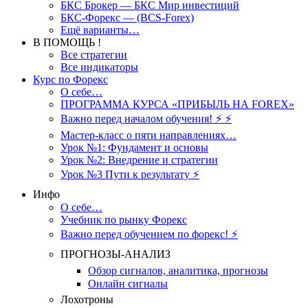
БКС Брокер — БКС Мир инвестиций
БКС-Форекс — (BCS-Forex)
Ещё варианты…
В ПОМОЩЬ !
Все стратегии
Все индикаторы
Курс по Форекс
О себе…
ПРОГРАММА КУРСА «ПРИБЫЛЬ НА FOREX»
Важно перед началом обучения! ⚡ ⚡
Мастер-класс о пяти направлениях…
Урок №1: Фундамент и основы
Урок №2: Внедрение и стратегии
Урок №3 Пути к результату ⚡️
Инфо
О себе…
Учебник по рынку Форекс
Важно перед обучением по форекс! ⚡
ПРОГНОЗЫ-АНАЛИЗ
Обзор сигналов, аналитика, прогнозы
Онлайн сигналы
Лохотроны