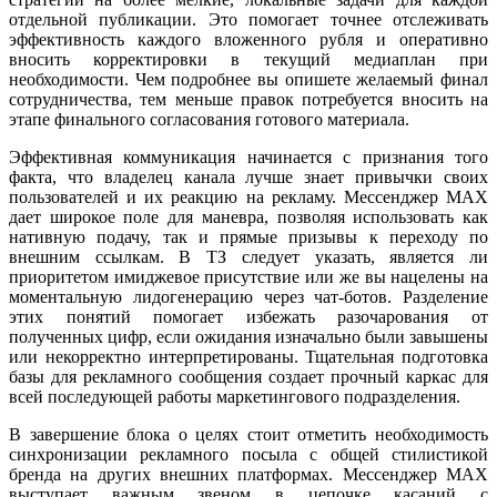
отдельной публикации. Это помогает точнее отслеживать
эффективность каждого вложенного рубля и оперативно
вносить корректировки в текущий медиаплан при
необходимости. Чем подробнее вы опишете желаемый финал
сотрудничества, тем меньше правок потребуется вносить на
этапе финального согласования готового материала.
Эффективная коммуникация начинается с признания того
факта, что владелец канала лучше знает привычки своих
пользователей и их реакцию на рекламу. Мессенджер MAX
дает широкое поле для маневра, позволяя использовать как
нативную подачу, так и прямые призывы к переходу по
внешним ссылкам. В ТЗ следует указать, является ли
приоритетом имиджевое присутствие или же вы нацелены на
моментальную лидогенерацию через чат-ботов. Разделение
этих понятий помогает избежать разочарования от
полученных цифр, если ожидания изначально были завышены
или некорректно интерпретированы. Тщательная подготовка
базы для рекламного сообщения создает прочный каркас для
всей последующей работы маркетингового подразделения.
В завершение блока о целях стоит отметить необходимость
синхронизации рекламного посыла с общей стилистикой
бренда на других внешних платформах. Мессенджер MAX
выступает важным звеном в цепочке касаний с