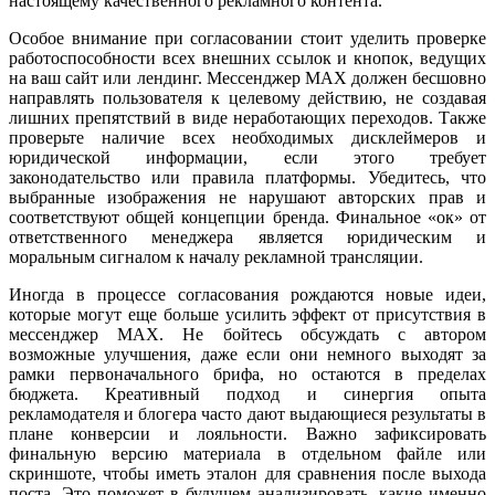
настоящему качественного рекламного контента.
Особое внимание при согласовании стоит уделить проверке
работоспособности всех внешних ссылок и кнопок, ведущих
на ваш сайт или лендинг. Мессенджер MAX должен бесшовно
направлять пользователя к целевому действию, не создавая
лишних препятствий в виде неработающих переходов. Также
проверьте наличие всех необходимых дисклеймеров и
юридической информации, если этого требует
законодательство или правила платформы. Убедитесь, что
выбранные изображения не нарушают авторских прав и
соответствуют общей концепции бренда. Финальное «ок» от
ответственного менеджера является юридическим и
моральным сигналом к началу рекламной трансляции.
Иногда в процессе согласования рождаются новые идеи,
которые могут еще больше усилить эффект от присутствия в
мессенджер MAX. Не бойтесь обсуждать с автором
возможные улучшения, даже если они немного выходят за
рамки первоначального брифа, но остаются в пределах
бюджета. Креативный подход и синергия опыта
рекламодателя и блогера часто дают выдающиеся результаты в
плане конверсии и лояльности. Важно зафиксировать
финальную версию материала в отдельном файле или
скриншоте, чтобы иметь эталон для сравнения после выхода
поста. Это поможет в будущем анализировать, какие именно