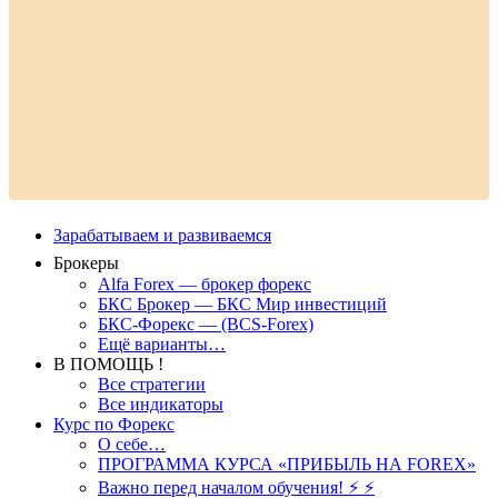
Зарабатываем и развиваемся
Брокеры
Alfa Forex — брокер форекс
БКС Брокер — БКС Мир инвестиций
БКС-Форекс — (BCS-Forex)
Ещё варианты…
В ПОМОЩЬ !
Все стратегии
Все индикаторы
Курс по Форекс
О себе…
ПРОГРАММА КУРСА «ПРИБЫЛЬ НА FOREX»
Важно перед началом обучения! ⚡ ⚡