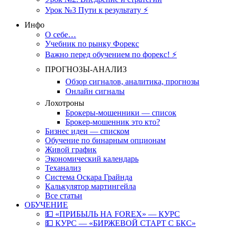
Урок №3 Пути к результату ⚡️
Инфо
О себе…
Учебник по рынку Форекс
Важно перед обучением по форекс! ⚡
ПРОГНОЗЫ-АНАЛИЗ
Обзор сигналов, аналитика, прогнозы
Онлайн сигналы
Лохотроны
Брокеры-мошенники — список
Брокер-мошенник это кто?
Бизнес идеи — списком
Обучение по бинарным опционам
Живой график
Экономический календарь
Теханализ
Система Оскара Грайнда
Калькулятор мартингейла
Все статьи
ОБУЧЕНИЕ
💵 «ПРИБЫЛЬ НА FOREX» — КУРС
💵 КУРС — «БИРЖЕВОЙ СТАРТ С БКС»