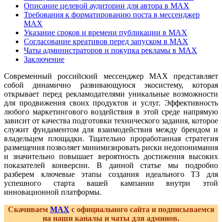
Описание целевой аудитории для автора в MAX
Требования к форматированию поста в мессенджер
MAX
Указание сроков и времени публикации в MAX
Согласование креативов перед запуском в MAX
Чаты администраторов и покупка рекламы в MAX
Заключение
Современный российский мессенджер MAX представляет
собой динамично развивающуюся экосистему, которая
открывает перед рекламодателями уникальные возможности
для продвижения своих продуктов и услуг. Эффективность
любого маркетингового воздействия в этой среде напрямую
зависит от качества подготовки технического задания, которое
служит фундаментом для взаимодействия между брендом и
владельцем площадки. Тщательно проработанная стратегия
размещения позволяет минимизировать риски недопонимания
и значительно повышает вероятность достижения высоких
показателей конверсии. В данной статье мы подробно
разберем ключевые этапы создания идеального ТЗ для
успешного старта вашей кампании внутри этой
инновационной платформы.
Скачиваем
MAX
с официального сайта и подписываемся
на наши каналы и чаты для админов.