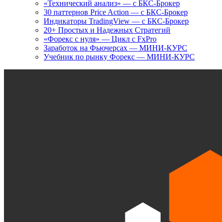
«Технический анализ» — с БКС-Брокер
30 паттернов Price Action — с БКС-Брокер
Индикаторы TradingView — с БКС-Брокер
20+ Простых и Надежных Стратегий
«Форекс с нуля» — Цикл с FxPro
Заработок на Фьючерсах — МИНИ-КУРС
Учебник по рынку Форекс — МИНИ-КУРС