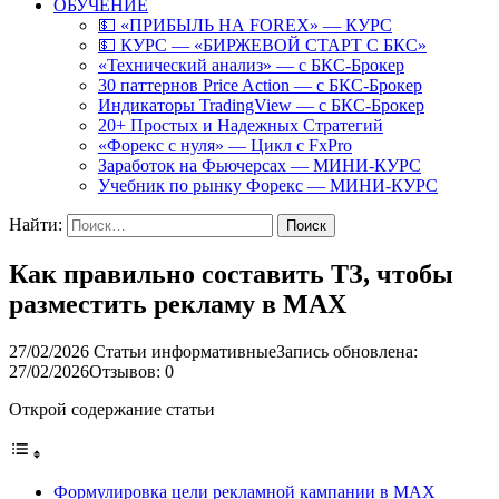
ОБУЧЕНИЕ
💵 «ПРИБЫЛЬ НА FOREX» — КУРС
💵 КУРС — «БИРЖЕВОЙ СТАРТ С БКС»
«Технический анализ» — с БКС-Брокер
30 паттернов Price Action — с БКС-Брокер
Индикаторы TradingView — с БКС-Брокер
20+ Простых и Надежных Стратегий
«Форекс с нуля» — Цикл с FxPro
Заработок на Фьючерсах — МИНИ-КУРС
Учебник по рынку Форекс — МИНИ-КУРС
Найти:
Как правильно составить ТЗ, чтобы
разместить рекламу в MAX
27/02/2026
Статьи информативные
Запись обновлена:
27/02/2026
Отзывов: 0
Открой содержание статьи
Формулировка цели рекламной кампании в MAX