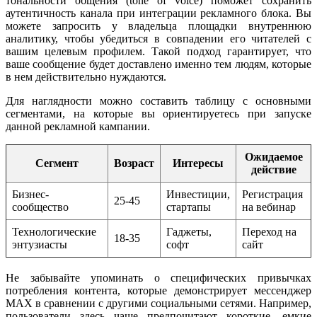
тональности общения (tone of voice) поможет сохранить
аутентичность канала при интеграции рекламного блока. Вы
можете запросить у владельца площадки внутреннюю
аналитику, чтобы убедиться в совпадении его читателей с
вашим целевым профилем. Такой подход гарантирует, что
ваше сообщение будет доставлено именно тем людям, которые
в нем действительно нуждаются.
Для наглядности можно составить таблицу с основными
сегментами, на которые вы ориентируетесь при запуске
данной рекламной кампании.
Ожидаемое
Сегмент
Возраст
Интересы
действие
Бизнес-
Инвестиции,
Регистрация
25-45
сообщество
стартапы
на вебинар
Технологические
Гаджеты,
Переход на
18-35
энтузиасты
софт
сайт
Не забывайте упоминать о специфических привычках
потребления контента, которые демонстрирует мессенджер
MAX в сравнении с другими социальными сетями. Например,
пользователи здесь чаще предпочитают короткие, емкие