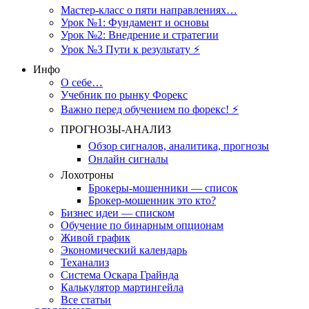
Мастер-класс о пяти направлениях…
Урок №1: Фундамент и основы
Урок №2: Внедрение и стратегии
Урок №3 Пути к результату ⚡️
Инфо
О себе…
Учебник по рынку Форекс
Важно перед обучением по форекс! ⚡
ПРОГНОЗЫ-АНАЛИЗ
Обзор сигналов, аналитика, прогнозы
Онлайн сигналы
Лохотроны
Брокеры-мошенники — список
Брокер-мошенник это кто?
Бизнес идеи — списком
Обучение по бинарным опционам
Живой график
Экономический календарь
Теханализ
Система Оскара Грайнда
Калькулятор мартингейла
Все статьи