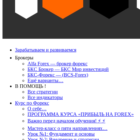
Зарабатываем и развиваемся
Брокеры
Alfa Forex — брокер форекс
БКС Брокер — БКС Мир инвестиций
БКС-Форекс — (BCS-Forex)
Ещё варианты…
В ПОМОЩЬ !
Все стратегии
Все индикаторы
Курс по Форекс
О себе…
ПРОГРАММА КУРСА «ПРИБЫЛЬ НА FOREX»
Важно перед началом обучения! ⚡ ⚡
Мастер-класс о пяти направлениях…
Урок №1: Фундамент и основы
Урок №2: Внедрение и стратегии