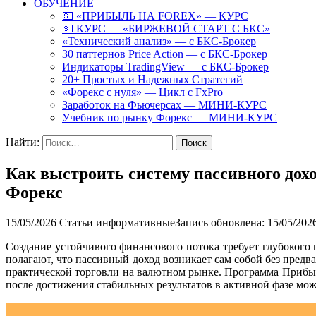
ОБУЧЕНИЕ
💵 «ПРИБЫЛЬ НА FOREX» — КУРС
💵 КУРС — «БИРЖЕВОЙ СТАРТ С БКС»
«Технический анализ» — с БКС-Брокер
30 паттернов Price Action — с БКС-Брокер
Индикаторы TradingView — с БКС-Брокер
20+ Простых и Надежных Стратегий
«Форекс с нуля» — Цикл с FxPro
Заработок на Фьючерсах — МИНИ-КУРС
Учебник по рынку Форекс — МИНИ-КУРС
Найти:
Как выстроить систему пассивного дохо
Форекс
15/05/2026
Статьи информативные
Запись обновлена: 15/05/202
Создание устойчивого финансового потока требует глубоко
полагают, что пассивный доход возникает сам собой без пред
практической торговли на валютном рынке. Программа Прибы
после достижения стабильных результатов в активной фазе мож