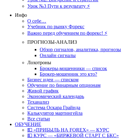
Урок №3 Пути к результату ⚡️
Инфо
О себе…
Учебник по рынку Форекс
Важно перед обучением по форекс! ⚡
ПРОГНОЗЫ-АНАЛИЗ
Обзор сигналов, аналитика, прогнозы
Онлайн сигналы
Лохотроны
Брокеры-мошенники — список
Брокер-мошенник это кто?
Бизнес идеи — списком
Обучение по бинарным опционам
Живой график
Экономический календарь
Теханализ
Система Оскара Грайнда
Калькулятор мартингейла
Все статьи
ОБУЧЕНИЕ
💵 «ПРИБЫЛЬ НА FOREX» — КУРС
💵 КУРС — «БИРЖЕВОЙ СТАРТ С БКС»