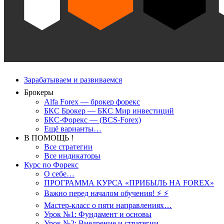
Зарабатываем и развиваемся
Брокеры
Alfa Forex — брокер форекс
БКС Брокер — БКС Мир инвестиций
БКС-Форекс — (BCS-Forex)
Ещё варианты…
В ПОМОЩЬ !
Все стратегии
Все индикаторы
Курс по Форекс
О себе…
ПРОГРАММА КУРСА «ПРИБЫЛЬ НА FOREX»
Важно перед началом обучения! ⚡ ⚡
Мастер-класс о пяти направлениях…
Урок №1: Фундамент и основы
Урок №2: Внедрение и стратегии