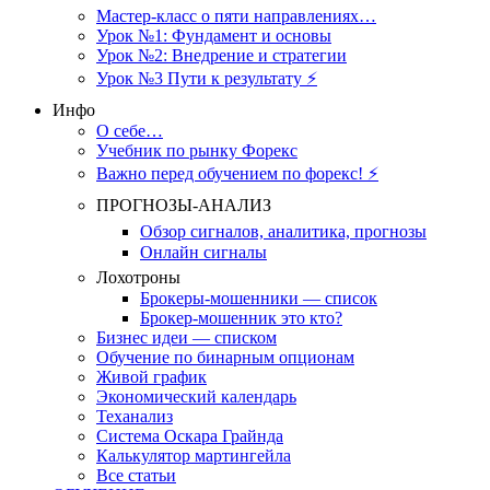
Мастер-класс о пяти направлениях…
Урок №1: Фундамент и основы
Урок №2: Внедрение и стратегии
Урок №3 Пути к результату ⚡️
Инфо
О себе…
Учебник по рынку Форекс
Важно перед обучением по форекс! ⚡
ПРОГНОЗЫ-АНАЛИЗ
Обзор сигналов, аналитика, прогнозы
Онлайн сигналы
Лохотроны
Брокеры-мошенники — список
Брокер-мошенник это кто?
Бизнес идеи — списком
Обучение по бинарным опционам
Живой график
Экономический календарь
Теханализ
Система Оскара Грайнда
Калькулятор мартингейла
Все статьи