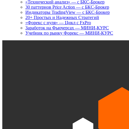
«Технический анализ» — с БКС-Брокер
30 паттернов Price Action — с БКС-Брокер
Индикаторы TradingView — с БКС-Брокер
20+ Простых и Надежных Стратегий
«Форекс с нуля» — Цикл с FxPro
Заработок на Фьючерсах — МИНИ-КУРС
Учебник по рынку Форекс — МИНИ-КУРС