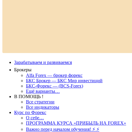
Зарабатываем и развиваемся
Брокеры
Alfa Forex — брокер форекс
БКС Брокер — БКС Мир инвестиций
БКС-Форекс — (BCS-Forex)
Ещё варианты…
В ПОМОЩЬ !
Все стратегии
Все индикаторы
Курс по Форекс
О себе…
ПРОГРАММА КУРСА «ПРИБЫЛЬ НА FOREX»
Важно перед началом обучения! ⚡ ⚡