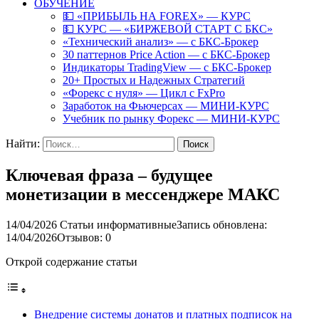
ОБУЧЕНИЕ
💵 «ПРИБЫЛЬ НА FOREX» — КУРС
💵 КУРС — «БИРЖЕВОЙ СТАРТ С БКС»
«Технический анализ» — с БКС-Брокер
30 паттернов Price Action — с БКС-Брокер
Индикаторы TradingView — с БКС-Брокер
20+ Простых и Надежных Стратегий
«Форекс с нуля» — Цикл с FxPro
Заработок на Фьючерсах — МИНИ-КУРС
Учебник по рынку Форекс — МИНИ-КУРС
Найти:
Ключевая фраза – будущее
монетизации в мессенджере МАКС
14/04/2026
Статьи информативные
Запись обновлена:
14/04/2026
Отзывов: 0
Открой содержание статьи
Внедрение системы донатов и платных подписок на