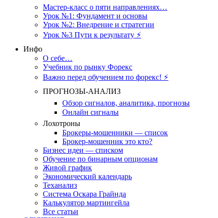
Мастер-класс о пяти направлениях…
Урок №1: Фундамент и основы
Урок №2: Внедрение и стратегии
Урок №3 Пути к результату ⚡️
Инфо
О себе…
Учебник по рынку Форекс
Важно перед обучением по форекс! ⚡
ПРОГНОЗЫ-АНАЛИЗ
Обзор сигналов, аналитика, прогнозы
Онлайн сигналы
Лохотроны
Брокеры-мошенники — список
Брокер-мошенник это кто?
Бизнес идеи — списком
Обучение по бинарным опционам
Живой график
Экономический календарь
Теханализ
Система Оскара Грайнда
Калькулятор мартингейла
Все статьи