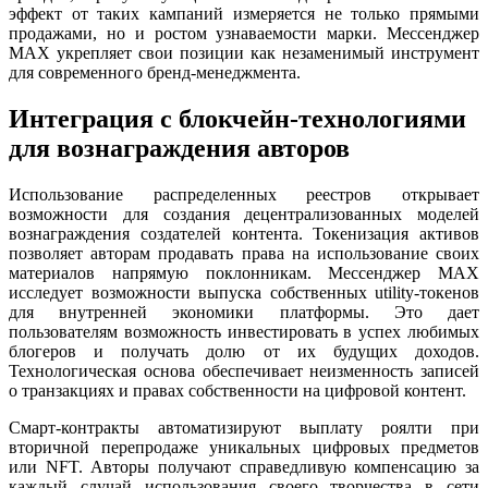
эффект от таких кампаний измеряется не только прямыми
продажами, но и ростом узнаваемости марки. Мессенджер
MAX укрепляет свои позиции как незаменимый инструмент
для современного бренд-менеджмента.
Интеграция с блокчейн-технологиями
для вознаграждения авторов
Использование распределенных реестров открывает
возможности для создания децентрализованных моделей
вознаграждения создателей контента. Токенизация активов
позволяет авторам продавать права на использование своих
материалов напрямую поклонникам. Мессенджер MAX
исследует возможности выпуска собственных utility-токенов
для внутренней экономики платформы. Это дает
пользователям возможность инвестировать в успех любимых
блогеров и получать долю от их будущих доходов.
Технологическая основа обеспечивает неизменность записей
о транзакциях и правах собственности на цифровой контент.
Смарт-контракты автоматизируют выплату роялти при
вторичной перепродаже уникальных цифровых предметов
или NFT. Авторы получают справедливую компенсацию за
каждый случай использования своего творчества в сети