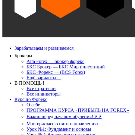
Зарабатываем и развиваемся
Брокеры
Alfa Forex — брокер форекс
БКС Брокер — БКС Мир инвестиций
БКС-Форекс — (BCS-Forex)
Ещё варианты…
В ПОМОЩЬ !
Все стратегии
Все индикаторы
Курс по Форекс
О себе…
ПРОГРАММА КУРСА «ПРИБЫЛЬ НА FOREX»
Важно перед началом обучения! ⚡ ⚡
Мастер-класс о пяти направлениях…
Урок №1: Фундамент и основы
Урок №2: Внедрение и стратегии