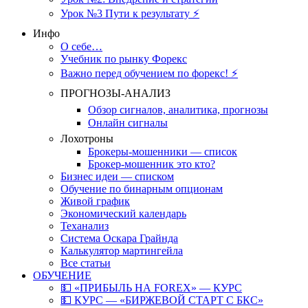
Урок №3 Пути к результату ⚡️
Инфо
О себе…
Учебник по рынку Форекс
Важно перед обучением по форекс! ⚡
ПРОГНОЗЫ-АНАЛИЗ
Обзор сигналов, аналитика, прогнозы
Онлайн сигналы
Лохотроны
Брокеры-мошенники — список
Брокер-мошенник это кто?
Бизнес идеи — списком
Обучение по бинарным опционам
Живой график
Экономический календарь
Теханализ
Система Оскара Грайнда
Калькулятор мартингейла
Все статьи
ОБУЧЕНИЕ
💵 «ПРИБЫЛЬ НА FOREX» — КУРС
💵 КУРС — «БИРЖЕВОЙ СТАРТ С БКС»