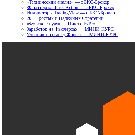
«Технический анализ» — с БКС-Брокер
30 паттернов Price Action — с БКС-Брокер
Индикаторы TradingView — с БКС-Брокер
20+ Простых и Надежных Стратегий
«Форекс с нуля» — Цикл с FxPro
Заработок на Фьючерсах — МИНИ-КУРС
Учебник по рынку Форекс — МИНИ-КУРС