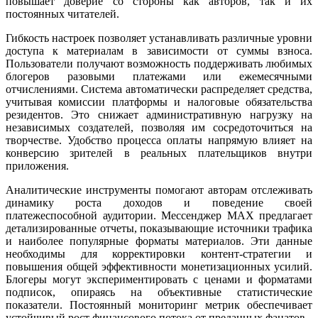
повышает доверие со стороны как авторов, так и их
постоянных читателей.
Гибкость настроек позволяет устанавливать различные уровни
доступа к материалам в зависимости от суммы взноса.
Пользователи получают возможность поддерживать любимых
блогеров разовыми платежами или ежемесячными
отчислениями. Система автоматически распределяет средства,
учитывая комиссии платформы и налоговые обязательства
резидентов. Это снижает административную нагрузку на
независимых создателей, позволяя им сосредоточиться на
творчестве. Удобство процесса оплаты напрямую влияет на
конверсию зрителей в реальных плательщиков внутри
приложения.
Аналитические инструменты помогают авторам отслеживать
динамику роста доходов и поведение своей
платежеспособной аудитории. Мессенджер MAX предлагает
детализированные отчеты, показывающие источники трафика
и наиболее популярные форматы материалов. Эти данные
необходимы для корректировки контент-стратегии и
повышения общей эффективности монетизационных усилий.
Блогеры могут экспериментировать с ценами и форматами
подписок, опираясь на объективные статистические
показатели. Постоянный мониторинг метрик обеспечивает
устойчивый рост финансового потока от преданных фанатов.