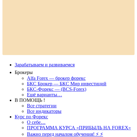
Зарабатываем и развиваемся
Брокеры
Alfa Forex — брокер форекс
БКС Брокер — БКС Мир инвестиций
БКС-Форекс — (BCS-Forex)
Ещё варианты…
В ПОМОЩЬ !
Все стратегии
Все индикаторы
Курс по Форекс
О себе…
ПРОГРАММА КУРСА «ПРИБЫЛЬ НА FOREX»
Важно перед началом обучения! ⚡ ⚡