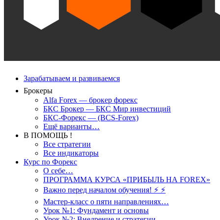
Зарабатываем и развиваемся
Брокеры
Alfa Forex — брокер форекс
БКС Брокер — БКС Мир инвестиций
БКС-Форекс — (BCS-Forex)
Ещё варианты…
В ПОМОЩЬ !
Все стратегии
Все индикаторы
Курс по Форекс
О себе…
ПРОГРАММА КУРСА «ПРИБЫЛЬ НА FOREX»
Важно перед началом обучения! ⚡ ⚡
Мастер-класс о пяти направлениях…
Урок №1: Фундамент и основы
Урок №2: Внедрение и стратегии