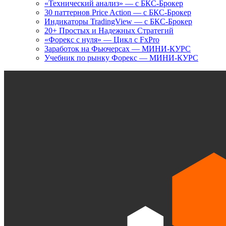
«Технический анализ» — с БКС-Брокер
30 паттернов Price Action — с БКС-Брокер
Индикаторы TradingView — с БКС-Брокер
20+ Простых и Надежных Стратегий
«Форекс с нуля» — Цикл с FxPro
Заработок на Фьючерсах — МИНИ-КУРС
Учебник по рынку Форекс — МИНИ-КУРС