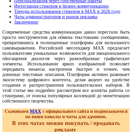
Персонализация через собственные пакеты
Интеграция стикеров в бизнес-коммуникацию
Тренды использования стикеров в MAX в 2026 году
Чаты администраторов и рынок рекламы
Заключение
Современные средства коммуникации давно перестали быть
просто инструментом для обмена текстовыми сообщениями,
превратившись в полноценные платформы для визуального
самовыражения. Российский мессенджер MAX предлагает
пользователям уникальные возможности для эмоционального
обогащения диалогов через разнообразные графические
элементы. Использование ярких изображений позволяет
передавать нюансы настроения быстрее и точнее, чем
длинные текстовые описания. Платформа активно развивает
экосистему цифрового контента, делая акцент на удобстве
создания и распространения пользовательских наборов. В
этой статье мы подробно рассмотрим все аспекты работы со
стикерами, от поиска популярных коллекций до монетизации
собственного творчества.
Скачиваем
MAX
с официального сайта и подписываемся
на наши каналы и чаты для админов.
В этих чатах можно покупать / продавать
рекламу