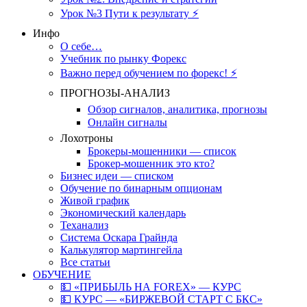
Урок №3 Пути к результату ⚡️
Инфо
О себе…
Учебник по рынку Форекс
Важно перед обучением по форекс! ⚡
ПРОГНОЗЫ-АНАЛИЗ
Обзор сигналов, аналитика, прогнозы
Онлайн сигналы
Лохотроны
Брокеры-мошенники — список
Брокер-мошенник это кто?
Бизнес идеи — списком
Обучение по бинарным опционам
Живой график
Экономический календарь
Теханализ
Система Оскара Грайнда
Калькулятор мартингейла
Все статьи
ОБУЧЕНИЕ
💵 «ПРИБЫЛЬ НА FOREX» — КУРС
💵 КУРС — «БИРЖЕВОЙ СТАРТ С БКС»