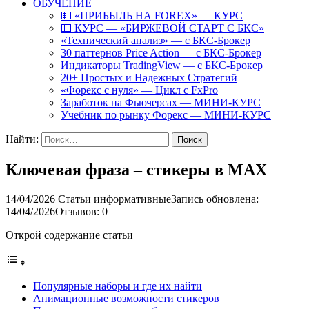
ОБУЧЕНИЕ
💵 «ПРИБЫЛЬ НА FOREX» — КУРС
💵 КУРС — «БИРЖЕВОЙ СТАРТ С БКС»
«Технический анализ» — с БКС-Брокер
30 паттернов Price Action — с БКС-Брокер
Индикаторы TradingView — с БКС-Брокер
20+ Простых и Надежных Стратегий
«Форекс с нуля» — Цикл с FxPro
Заработок на Фьючерсах — МИНИ-КУРС
Учебник по рынку Форекс — МИНИ-КУРС
Найти:
Ключевая фраза – стикеры в MAX
14/04/2026
Статьи информативные
Запись обновлена:
14/04/2026
Отзывов: 0
Открой содержание статьи
Популярные наборы и где их найти
Анимационные возможности стикеров