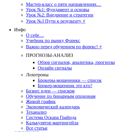
Мастер-класс о пяти направлениях…
Урок №1: Фундамент и основы
Урок №2: Внедрение и стратегии
Урок №3 Пути к результату ⚡️
Инфо
О себе…
Учебник по рынку Форекс
Важно перед обучением по форекс! ⚡
ПРОГНОЗЫ-АНАЛИЗ
Обзор сигналов, аналитика, прогнозы
Онлайн сигналы
Лохотроны
Брокеры-мошенники — список
Брокер-мошенник это кто?
Бизнес идеи — списком
Обучение по бинарным опционам
Живой график
Экономический календарь
Теханализ
Система Оскара Грайнда
Калькулятор мартингейла
Все статьи