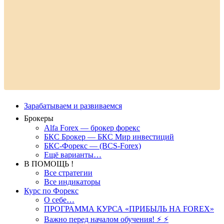
Зарабатываем и развиваемся
Брокеры
Alfa Forex — брокер форекс
БКС Брокер — БКС Мир инвестиций
БКС-Форекс — (BCS-Forex)
Ещё варианты…
В ПОМОЩЬ !
Все стратегии
Все индикаторы
Курс по Форекс
О себе…
ПРОГРАММА КУРСА «ПРИБЫЛЬ НА FOREX»
Важно перед началом обучения! ⚡ ⚡