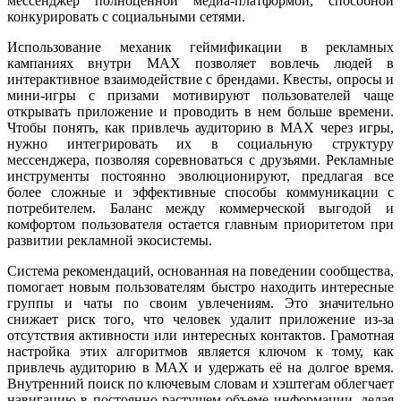
мессенджер полноценной медиа-платформой, способной
конкурировать с социальными сетями.
Использование механик геймификации в рекламных
кампаниях внутри MAX позволяет вовлечь людей в
интерактивное взаимодействие с брендами. Квесты, опросы и
мини-игры с призами мотивируют пользователей чаще
открывать приложение и проводить в нем больше времени.
Чтобы понять, как привлечь аудиторию в MAX через игры,
нужно интегрировать их в социальную структуру
мессенджера, позволяя соревноваться с друзьями. Рекламные
инструменты постоянно эволюционируют, предлагая все
более сложные и эффективные способы коммуникации с
потребителем. Баланс между коммерческой выгодой и
комфортом пользователя остается главным приоритетом при
развитии рекламной экосистемы.
Система рекомендаций, основанная на поведении сообщества,
помогает новым пользователям быстро находить интересные
группы и чаты по своим увлечениям. Это значительно
снижает риск того, что человек удалит приложение из-за
отсутствия активности или интересных контактов. Грамотная
настройка этих алгоритмов является ключом к тому, как
привлечь аудиторию в MAX и удержать её на долгое время.
Внутренний поиск по ключевым словам и хэштегам облегчает
навигацию в постоянно растущем объеме информации, делая