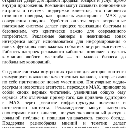
открывает двери для прямой продажи товаров и услуг прямо
внутри приложения. Компании могут создавать полноценные
витрины и системы поддержки клиентов, что становится
отличным поводом, как привлечь аудиторию в MAX для
совершения покупок. Удобство оплаты через встроенные
платежные системы делает процесс транзакции быстрым и
безопасным, что критически важно для современного
потребителя. Рекламные баннеры в неактивных зонах
интерфейса могут использоваться для информирования о
новых функциях или важных событиях внутри экосистемы.
Гибкость настроек рекламного кабинета позволяет запускать
кампании любого масштаба — от малого бизнеса до
глобальных корпораций.
Создание системы внутренних грантов для авторов контента
стимулирует появление качественных каналов, которые сами
по себе притягивают новых участников. Популярные медиа-
ресурсы и новостные агентства, переходя в MAX, приводят за
собой своих верных читателей, увеличивая общую базу
сервиса. Это отличный пример того, как привлечь аудиторию
в MAX через развитие инфраструктуры полезного и
интересного контента. Рекламодатели могут выступать
спонсорами таких каналов, получая эксклюзивный доступ к
лояльной публике и повышая узнаваемость своего бренда.
Поддержка разнообразия мнений и тематик делает