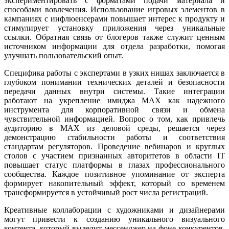
экспериментировать с форматами подачи материала и
способами вовлечения. Использование игровых элементов в
кампаниях с инфлюенсерами повышает интерес к продукту и
стимулирует установку приложения через уникальные
ссылки. Обратная связь от блогеров также служит ценным
источником информации для отдела разработки, помогая
улучшать пользовательский опыт.
Специфика работы с экспертами в узких нишах заключается в
глубоком понимании технических деталей и безопасности
передачи данных внутри системы. Такие интеграции
работают на укрепление имиджа MAX как надежного
инструмента для корпоративной связи и обмена
чувствительной информацией. Вопрос о том, как привлечь
аудиторию в MAX из деловой среды, решается через
демонстрацию стабильности работы и соответствия
стандартам регуляторов. Проведение вебинаров и круглых
столов с участием признанных авторитетов в области IT
повышает статус платформы в глазах профессионального
сообщества. Каждое позитивное упоминание от эксперта
формирует накопительный эффект, который со временем
трансформируется в устойчивый рост числа регистраций.
Креативные коллаборации с художниками и дизайнерами
могут привести к созданию уникального визуального
контента, который выделит мессенджер на фоне конкурентов.