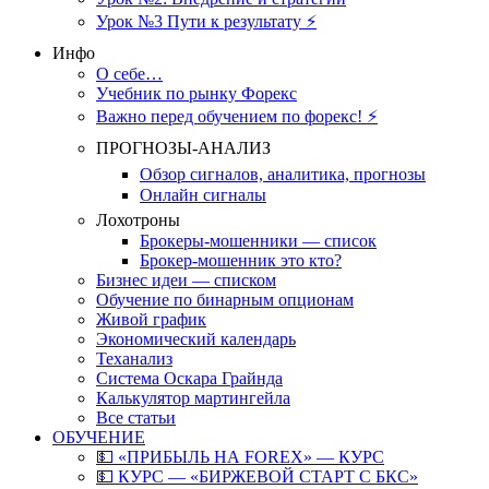
Урок №3 Пути к результату ⚡️
Инфо
О себе…
Учебник по рынку Форекс
Важно перед обучением по форекс! ⚡
ПРОГНОЗЫ-АНАЛИЗ
Обзор сигналов, аналитика, прогнозы
Онлайн сигналы
Лохотроны
Брокеры-мошенники — список
Брокер-мошенник это кто?
Бизнес идеи — списком
Обучение по бинарным опционам
Живой график
Экономический календарь
Теханализ
Система Оскара Грайнда
Калькулятор мартингейла
Все статьи
ОБУЧЕНИЕ
💵 «ПРИБЫЛЬ НА FOREX» — КУРС
💵 КУРС — «БИРЖЕВОЙ СТАРТ С БКС»