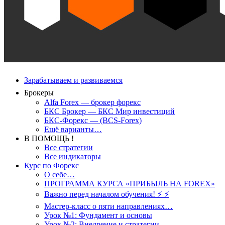
Зарабатываем и развиваемся
Брокеры
Alfa Forex — брокер форекс
БКС Брокер — БКС Мир инвестиций
БКС-Форекс — (BCS-Forex)
Ещё варианты…
В ПОМОЩЬ !
Все стратегии
Все индикаторы
Курс по Форекс
О себе…
ПРОГРАММА КУРСА «ПРИБЫЛЬ НА FOREX»
Важно перед началом обучения! ⚡ ⚡
Мастер-класс о пяти направлениях…
Урок №1: Фундамент и основы
Урок №2: Внедрение и стратегии