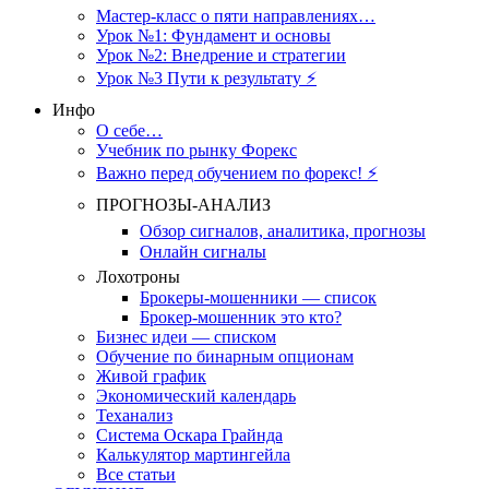
Мастер-класс о пяти направлениях…
Урок №1: Фундамент и основы
Урок №2: Внедрение и стратегии
Урок №3 Пути к результату ⚡️
Инфо
О себе…
Учебник по рынку Форекс
Важно перед обучением по форекс! ⚡
ПРОГНОЗЫ-АНАЛИЗ
Обзор сигналов, аналитика, прогнозы
Онлайн сигналы
Лохотроны
Брокеры-мошенники — список
Брокер-мошенник это кто?
Бизнес идеи — списком
Обучение по бинарным опционам
Живой график
Экономический календарь
Теханализ
Система Оскара Грайнда
Калькулятор мартингейла
Все статьи