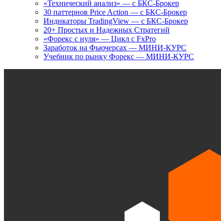
«Технический анализ» — с БКС-Брокер
30 паттернов Price Action — с БКС-Брокер
Индикаторы TradingView — с БКС-Брокер
20+ Простых и Надежных Стратегий
«Форекс с нуля» — Цикл с FxPro
Заработок на Фьючерсах — МИНИ-КУРС
Учебник по рынку Форекс — МИНИ-КУРС