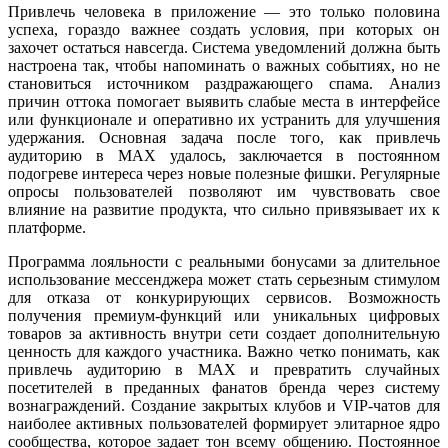
Привлечь человека в приложение — это только половина
успеха, гораздо важнее создать условия, при которых он
захочет остаться навсегда. Система уведомлений должна быть
настроена так, чтобы напоминать о важных событиях, но не
становиться источником раздражающего спама. Анализ
причин оттока помогает выявить слабые места в интерфейсе
или функционале и оперативно их устранить для улучшения
удержания. Основная задача после того, как привлечь
аудиторию в MAX удалось, заключается в постоянном
подогреве интереса через новые полезные фишки. Регулярные
опросы пользователей позволяют им чувствовать свое
влияние на развитие продукта, что сильно привязывает их к
платформе.
Программа лояльности с реальными бонусами за длительное
использование мессенджера может стать серьезным стимулом
для отказа от конкурирующих сервисов. Возможность
получения премиум-функций или уникальных цифровых
товаров за активность внутри сети создает дополнительную
ценность для каждого участника. Важно четко понимать, как
привлечь аудиторию в MAX и превратить случайных
посетителей в преданных фанатов бренда через систему
вознаграждений. Создание закрытых клубов и VIP-чатов для
наиболее активных пользователей формирует элитарное ядро
сообщества, которое задает тон всему общению. Постоянное