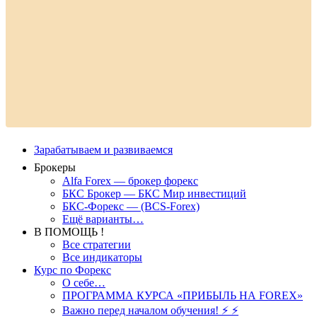
Зарабатываем и развиваемся
Брокеры
Alfa Forex — брокер форекс
БКС Брокер — БКС Мир инвестиций
БКС-Форекс — (BCS-Forex)
Ещё варианты…
В ПОМОЩЬ !
Все стратегии
Все индикаторы
Курс по Форекс
О себе…
ПРОГРАММА КУРСА «ПРИБЫЛЬ НА FOREX»
Важно перед началом обучения! ⚡ ⚡