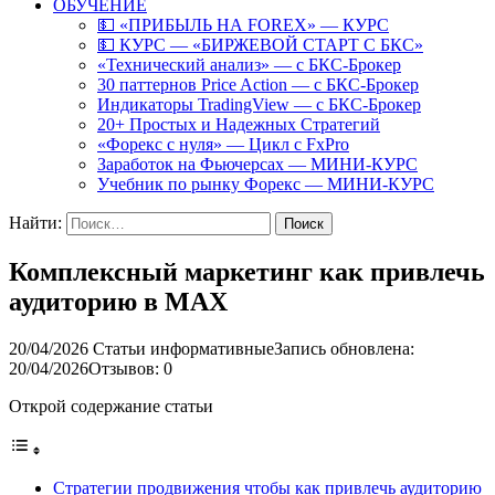
ОБУЧЕНИЕ
💵 «ПРИБЫЛЬ НА FOREX» — КУРС
💵 КУРС — «БИРЖЕВОЙ СТАРТ С БКС»
«Технический анализ» — с БКС-Брокер
30 паттернов Price Action — с БКС-Брокер
Индикаторы TradingView — с БКС-Брокер
20+ Простых и Надежных Стратегий
«Форекс с нуля» — Цикл с FxPro
Заработок на Фьючерсах — МИНИ-КУРС
Учебник по рынку Форекс — МИНИ-КУРС
Найти:
Комплексный маркетинг как привлечь
аудиторию в MAX
20/04/2026
Статьи информативные
Запись обновлена:
20/04/2026
Отзывов: 0
Открой содержание статьи
Стратегии продвижения чтобы как привлечь аудиторию