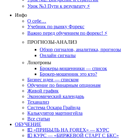
Урок №3 Пути к результату ⚡️
Инфо
О себе…
Учебник по рынку Форекс
Важно перед обучением по форекс! ⚡
ПРОГНОЗЫ-АНАЛИЗ
Обзор сигналов, аналитика, прогнозы
Онлайн сигналы
Лохотроны
Брокеры-мошенники — список
Брокер-мошенник это кто?
Бизнес идеи — списком
Обучение по бинарным опционам
Живой график
Экономический календарь
Теханализ
Система Оскара Грайнда
Калькулятор мартингейла
Все статьи
ОБУЧЕНИЕ
💵 «ПРИБЫЛЬ НА FOREX» — КУРС
💵 КУРС — «БИРЖЕВОЙ СТАРТ С БКС»