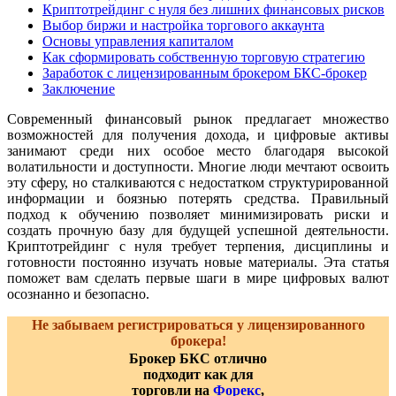
Криптотрейдинг с нуля без лишних финансовых рисков
Выбор биржи и настройка торгового аккаунта
Основы управления капиталом
Как сформировать собственную торговую стратегию
Заработок с лицензированным брокером БКС-брокер
Заключение
Современный финансовый рынок предлагает множество
возможностей для получения дохода, и цифровые активы
занимают среди них особое место благодаря высокой
волатильности и доступности. Многие люди мечтают освоить
эту сферу, но сталкиваются с недостатком структурированной
информации и боязнью потерять средства. Правильный
подход к обучению позволяет минимизировать риски и
создать прочную базу для будущей успешной деятельности.
Криптотрейдинг с нуля требует терпения, дисциплины и
готовности постоянно изучать новые материалы. Эта статья
поможет вам сделать первые шаги в мире цифровых валют
осознанно и безопасно.
Не забываем регистрироваться у лицензированного
брокера!
Брокер БКС отлично
подходит как для
торговли на
Форекс
,