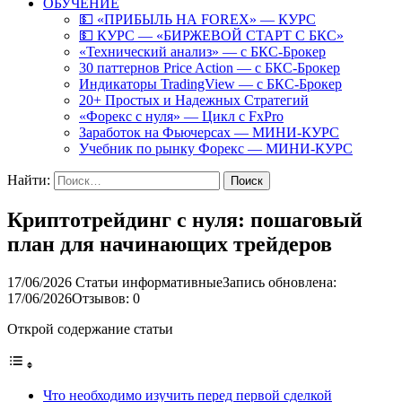
ОБУЧЕНИЕ
💵 «ПРИБЫЛЬ НА FOREX» — КУРС
💵 КУРС — «БИРЖЕВОЙ СТАРТ С БКС»
«Технический анализ» — с БКС-Брокер
30 паттернов Price Action — с БКС-Брокер
Индикаторы TradingView — с БКС-Брокер
20+ Простых и Надежных Стратегий
«Форекс с нуля» — Цикл с FxPro
Заработок на Фьючерсах — МИНИ-КУРС
Учебник по рынку Форекс — МИНИ-КУРС
Найти:
Криптотрейдинг с нуля: пошаговый
план для начинающих трейдеров
17/06/2026
Статьи информативные
Запись обновлена:
17/06/2026
Отзывов: 0
Открой содержание статьи
Что необходимо изучить перед первой сделкой