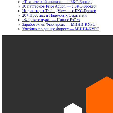
«Технический анализ» — с БКС-Брокер
30 паттернов Price Action — с БКС-Брокер
Индикаторы TradingView — с БКС-Брокер
20+ Простых и Надежных Стратегий
«Форекс с нуля» — Цикл с FxPro
Заработок на Фьючерсах — МИНИ-КУРС
Учебник по рынку Форекс — МИНИ-КУРС