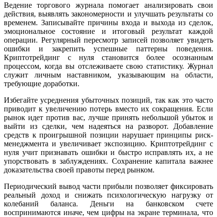
Ведение торгового журнала помогает анализировать свои
действия, выявлять закономерности и улучшать результаты со
временем. Записывайте причины входа и выхода из сделок,
эмоциональное состояние и итоговый результат каждой
операции. Регулярный пересмотр записей позволяет увидеть
ошибки и закрепить успешные паттерны поведения.
Криптотрейдинг с нуля становится более осознанным
процессом, когда вы отслеживаете свою статистику. Журнал
служит личным наставником, указывающим на области,
требующие доработки.
Избегайте усреднения убыточных позиций, так как это часто
приводит к увеличению потерь вместо их сокращения. Если
рынок идет против вас, лучше принять небольшой убыток и
выйти из сделки, чем надеяться на разворот. Добавление
средств к проигрышной позиции нарушает принципы риск-
менеджмента и увеличивает экспозицию. Криптотрейдинг с
нуля учит признавать ошибки и быстро исправлять их, а не
упорствовать в заблуждениях. Сохранение капитала важнее
доказательства своей правоты перед рынком.
Периодический вывод части прибыли позволяет фиксировать
реальный доход и снижать психологическую нагрузку от
колебаний баланса. Деньги на банковском счете
воспринимаются иначе, чем цифры на экране терминала, что