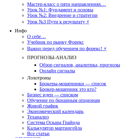
Мастер-класс о пяти направлениях…
Урок №1: Фундамент и основы
Урок №2: Внедрение и стратегии
Урок №3 Пути к результату ⚡️
Инфо
О себе…
Учебник по рынку Форекс
Важно перед обучением по форекс! ⚡
ПРОГНОЗЫ-АНАЛИЗ
Обзор сигналов, аналитика, прогнозы
Онлайн сигналы
Лохотроны
Брокеры-мошенники — список
Брокер-мошенник это кто?
Бизнес идеи — списком
Обучение по бинарным опционам
Живой график
Экономический календарь
Теханализ
Система Оскара Грайнда
Калькулятор мартингейла
Все статьи