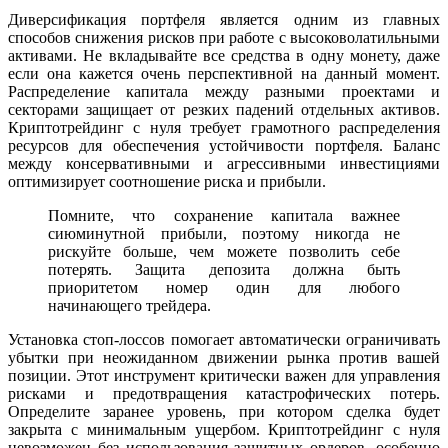
Диверсификация портфеля является одним из главных
способов снижения рисков при работе с высоковолатильными
активами. Не вкладывайте все средства в одну монету, даже
если она кажется очень перспективной на данный момент.
Распределение капитала между разными проектами и
секторами защищает от резких падений отдельных активов.
Криптотрейдинг с нуля требует грамотного распределения
ресурсов для обеспечения устойчивости портфеля. Баланс
между консервативными и агрессивными инвестициями
оптимизирует соотношение риска и прибыли.
Помните, что сохранение капитала важнее
сиюминутной прибыли, поэтому никогда не
рискуйте больше, чем можете позволить себе
потерять. Защита депозита должна быть
приоритетом номер один для любого
начинающего трейдера.
Установка стоп-лоссов помогает автоматически ограничивать
убытки при неожиданном движении рынка против вашей
позиции. Этот инструмент критически важен для управления
рисками и предотвращения катастрофических потерь.
Определите заранее уровень, при котором сделка будет
закрыта с минимальным ущербом. Криптотрейдинг с нуля
невозможен без использования защитных ордеров, особенно