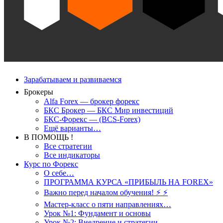
Зарабатываем и развиваемся
Брокеры
Alfa Forex — брокер форекс
БКС Брокер — БКС Мир инвестиций
БКС-Форекс — (BCS-Forex)
Ещё варианты…
В ПОМОЩЬ !
Все стратегии
Все индикаторы
Курс по Форекс
О себе…
ПРОГРАММА КУРСА «ПРИБЫЛЬ НА FOREX»
Важно перед началом обучения! ⚡ ⚡
Мастер-класс о пяти направлениях…
Урок №1: Фундамент и основы
Урок №2: Внедрение и стратегии