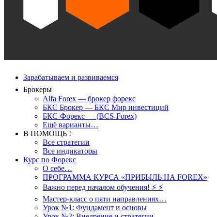
Зарабатываем и развиваемся
Брокеры
Alfa Forex — брокер форекс
БКС Брокер — БКС Мир инвестиций
БКС-Форекс — (BCS-Forex)
Ещё варианты…
В ПОМОЩЬ !
Все стратегии
Все индикаторы
Курс по Форекс
О себе…
ПРОГРАММА КУРСА «ПРИБЫЛЬ НА FOREX»
Важно перед началом обучения! ⚡ ⚡
Мастер-класс о пяти направлениях…
Урок №1: Фундамент и основы
Урок №2: Внедрение и стратегии