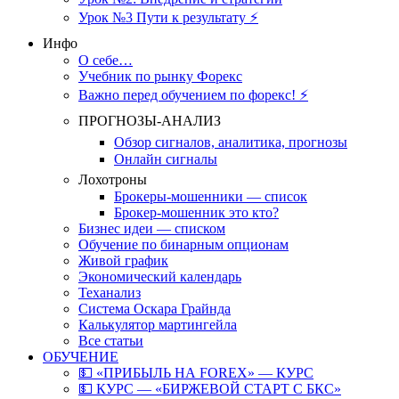
Урок №3 Пути к результату ⚡️
Инфо
О себе…
Учебник по рынку Форекс
Важно перед обучением по форекс! ⚡
ПРОГНОЗЫ-АНАЛИЗ
Обзор сигналов, аналитика, прогнозы
Онлайн сигналы
Лохотроны
Брокеры-мошенники — список
Брокер-мошенник это кто?
Бизнес идеи — списком
Обучение по бинарным опционам
Живой график
Экономический календарь
Теханализ
Система Оскара Грайнда
Калькулятор мартингейла
Все статьи
ОБУЧЕНИЕ
💵 «ПРИБЫЛЬ НА FOREX» — КУРС
💵 КУРС — «БИРЖЕВОЙ СТАРТ С БКС»