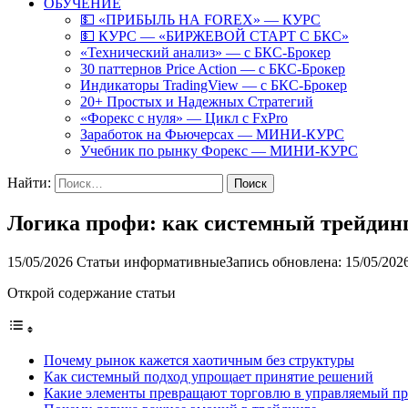
ОБУЧЕНИЕ
💵 «ПРИБЫЛЬ НА FOREX» — КУРС
💵 КУРС — «БИРЖЕВОЙ СТАРТ С БКС»
«Технический анализ» — с БКС-Брокер
30 паттернов Price Action — с БКС-Брокер
Индикаторы TradingView — с БКС-Брокер
20+ Простых и Надежных Стратегий
«Форекс с нуля» — Цикл с FxPro
Заработок на Фьючерсах — МИНИ-КУРС
Учебник по рынку Форекс — МИНИ-КУРС
Найти:
Логика профи: как системный трейдинг
15/05/2026
Статьи информативные
Запись обновлена: 15/05/202
Открой содержание статьи
Почему рынок кажется хаотичным без структуры
Как системный подход упрощает принятие решений
Какие элементы превращают торговлю в управляемый пр