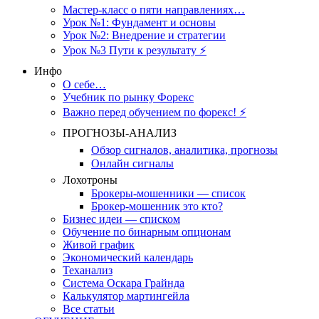
Мастер-класс о пяти направлениях…
Урок №1: Фундамент и основы
Урок №2: Внедрение и стратегии
Урок №3 Пути к результату ⚡️
Инфо
О себе…
Учебник по рынку Форекс
Важно перед обучением по форекс! ⚡
ПРОГНОЗЫ-АНАЛИЗ
Обзор сигналов, аналитика, прогнозы
Онлайн сигналы
Лохотроны
Брокеры-мошенники — список
Брокер-мошенник это кто?
Бизнес идеи — списком
Обучение по бинарным опционам
Живой график
Экономический календарь
Теханализ
Система Оскара Грайнда
Калькулятор мартингейла
Все статьи