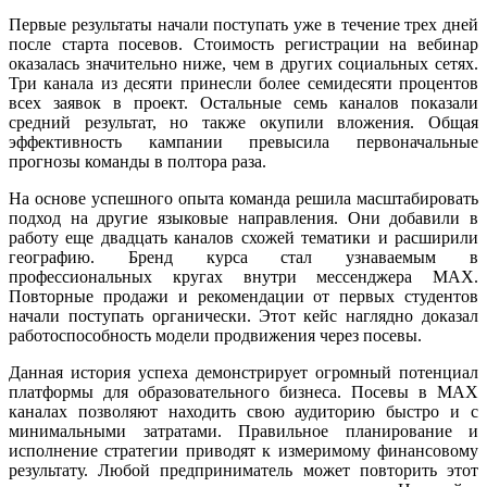
Первые результаты начали поступать уже в течение трех дней
после старта посевов. Стоимость регистрации на вебинар
оказалась значительно ниже, чем в других социальных сетях.
Три канала из десяти принесли более семидесяти процентов
всех заявок в проект. Остальные семь каналов показали
средний результат, но также окупили вложения. Общая
эффективность кампании превысила первоначальные
прогнозы команды в полтора раза.
На основе успешного опыта команда решила масштабировать
подход на другие языковые направления. Они добавили в
работу еще двадцать каналов схожей тематики и расширили
географию. Бренд курса стал узнаваемым в
профессиональных кругах внутри мессенджера MAX.
Повторные продажи и рекомендации от первых студентов
начали поступать органически. Этот кейс наглядно доказал
работоспособность модели продвижения через посевы.
Данная история успеха демонстрирует огромный потенциал
платформы для образовательного бизнеса. Посевы в MAX
каналах позволяют находить свою аудиторию быстро и с
минимальными затратами. Правильное планирование и
исполнение стратегии приводят к измеримому финансовому
результату. Любой предприниматель может повторить этот