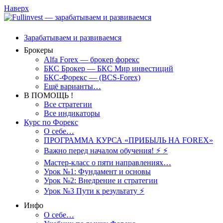
Наверх
Зарабатываем и развиваемся
Брокеры
Alfa Forex — брокер форекс
БКС Брокер — БКС Мир инвестиций
БКС-Форекс — (BCS-Forex)
Ещё варианты…
В ПОМОЩЬ !
Все стратегии
Все индикаторы
Курс по Форекс
О себе…
ПРОГРАММА КУРСА «ПРИБЫЛЬ НА FOREX»
Важно перед началом обучения! ⚡ ⚡
Мастер-класс о пяти направлениях…
Урок №1: Фундамент и основы
Урок №2: Внедрение и стратегии
Урок №3 Пути к результату ⚡️
Инфо
О себе…