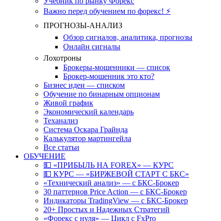
Учебник по рынку Форекс
Важно перед обучением по форекс! ⚡
ПРОГНОЗЫ-АНАЛИЗ
Обзор сигналов, аналитика, прогнозы
Онлайн сигналы
Лохотроны
Брокеры-мошенники — список
Брокер-мошенник это кто?
Бизнес идеи — списком
Обучение по бинарным опционам
Живой график
Экономический календарь
Теханализ
Система Оскара Грайнда
Калькулятор мартингейла
Все статьи
ОБУЧЕНИЕ
💵 «ПРИБЫЛЬ НА FOREX» — КУРС
💵 КУРС — «БИРЖЕВОЙ СТАРТ С БКС»
«Технический анализ» — с БКС-Брокер
30 паттернов Price Action — с БКС-Брокер
Индикаторы TradingView — с БКС-Брокер
20+ Простых и Надежных Стратегий
«Форекс с нуля» — Цикл с FxPro