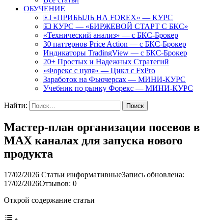
ОБУЧЕНИЕ
💵 «ПРИБЫЛЬ НА FOREX» — КУРС
💵 КУРС — «БИРЖЕВОЙ СТАРТ С БКС»
«Технический анализ» — с БКС-Брокер
30 паттернов Price Action — с БКС-Брокер
Индикаторы TradingView — с БКС-Брокер
20+ Простых и Надежных Стратегий
«Форекс с нуля» — Цикл с FxPro
Заработок на Фьючерсах — МИНИ-КУРС
Учебник по рынку Форекс — МИНИ-КУРС
Найти:
Мастер-план организации посевов в
MAX каналах для запуска нового
продукта
17/02/2026
Статьи информативные
Запись обновлена:
17/02/2026
Отзывов: 0
Открой содержание статьи