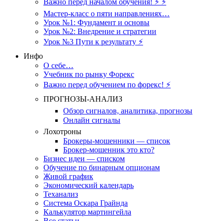
Важно перед началом обучения! ⚡ ⚡
Мастер-класс о пяти направлениях…
Урок №1: Фундамент и основы
Урок №2: Внедрение и стратегии
Урок №3 Пути к результату ⚡️
Инфо
О себе…
Учебник по рынку Форекс
Важно перед обучением по форекс! ⚡
ПРОГНОЗЫ-АНАЛИЗ
Обзор сигналов, аналитика, прогнозы
Онлайн сигналы
Лохотроны
Брокеры-мошенники — список
Брокер-мошенник это кто?
Бизнес идеи — списком
Обучение по бинарным опционам
Живой график
Экономический календарь
Теханализ
Система Оскара Грайнда
Калькулятор мартингейла
Все статьи