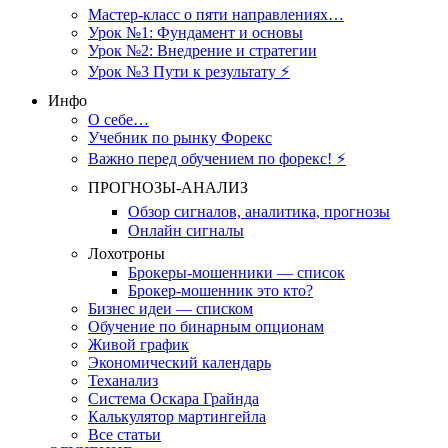
Мастер-класс о пяти направлениях…
Урок №1: Фундамент и основы
Урок №2: Внедрение и стратегии
Урок №3 Пути к результату ⚡️
Инфо
О себе…
Учебник по рынку Форекс
Важно перед обучением по форекс! ⚡
ПРОГНОЗЫ-АНАЛИЗ
Обзор сигналов, аналитика, прогнозы
Онлайн сигналы
Лохотроны
Брокеры-мошенники — список
Брокер-мошенник это кто?
Бизнес идеи — списком
Обучение по бинарным опционам
Живой график
Экономический календарь
Теханализ
Система Оскара Грайнда
Калькулятор мартингейла
Все статьи