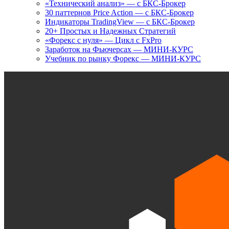
«Технический анализ» — с БКС-Брокер
30 паттернов Price Action — с БКС-Брокер
Индикаторы TradingView — с БКС-Брокер
20+ Простых и Надежных Стратегий
«Форекс с нуля» — Цикл с FxPro
Заработок на Фьючерсах — МИНИ-КУРС
Учебник по рынку Форекс — МИНИ-КУРС