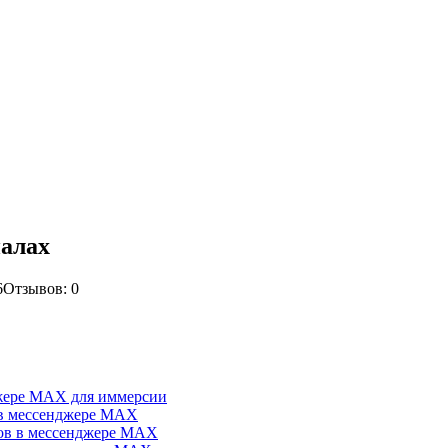
налах
6
Отзывов: 0
джере MAX для иммерсии
 в мессенджере MAX
лов в мессенджере MAX