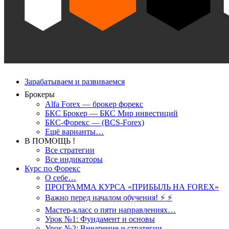
Зарабатываем и развиваемся
Брокеры
Alfa Forex — брокер форекс
БКС Брокер — БКС Мир инвестиций
БКС-Форекс — (BCS-Forex)
Ещё варианты…
В ПОМОЩЬ !
Все стратегии
Все индикаторы
Курс по Форекс
О себе…
ПРОГРАММА КУРСА «ПРИБЫЛЬ НА FOREX»
Важно перед началом обучения! ⚡ ⚡
Мастер-класс о пяти направлениях…
Урок №1: Фундамент и основы
Урок №2: Внедрение и стратегии