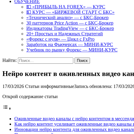
ОБУЧЕНИЕ
💵 «ПРИБЫЛЬ НА FOREX» — КУРС
💵 КУРС — «БИРЖЕВОЙ СТАРТ С БКС»
«Технический анализ» — с БКС-Брокер
30 паттернов Price Action — с БКС-Брокер
Индикаторы TradingView — с БКС-Брокер
20+ Простых и Надежных Стратегий
«Форекс с нуля» — Цикл с FxPro
Заработок на Фьючерсах — МИНИ-КУРС
Учебник по рынку Форекс — МИНИ-КУРС
Найти:
Нейро контент в оживленных видео ка
17/03/2026
Статьи информативные
Запись обновлена: 17/03/202
Открой содержание статьи
Оживленные видео каналы с нейро контентом в мессен
Как нейро контент усиливает оживленные видео каналы
Инновации нейро контента для оживленных видео кана