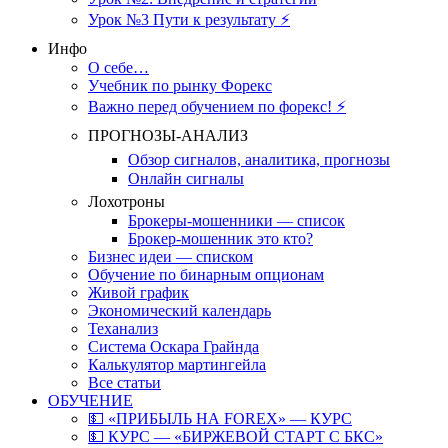
Урок №3 Пути к результату ⚡️
Инфо
О себе…
Учебник по рынку Форекс
Важно перед обучением по форекс! ⚡
ПРОГНОЗЫ-АНАЛИЗ
Обзор сигналов, аналитика, прогнозы
Онлайн сигналы
Лохотроны
Брокеры-мошенники — список
Брокер-мошенник это кто?
Бизнес идеи — списком
Обучение по бинарным опционам
Живой график
Экономический календарь
Теханализ
Система Оскара Грайнда
Калькулятор мартингейла
Все статьи
ОБУЧЕНИЕ
💵 «ПРИБЫЛЬ НА FOREX» — КУРС
💵 КУРС — «БИРЖЕВОЙ СТАРТ С БКС»