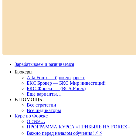
Зарабатываем и развиваемся
Брокеры
Alfa Forex — брокер форекс
БКС Брокер — БКС Мир инвестиций
БКС-Форекс — (BCS-Forex)
Ещё варианты…
В ПОМОЩЬ !
Все стратегии
Все индикаторы
Курс по Форекс
О себе…
ПРОГРАММА КУРСА «ПРИБЫЛЬ НА FOREX»
Важно перед началом обучения! ⚡ ⚡