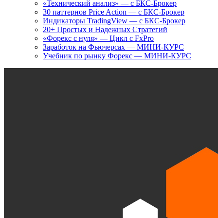
«Технический анализ» — с БКС-Брокер
30 паттернов Price Action — с БКС-Брокер
Индикаторы TradingView — с БКС-Брокер
20+ Простых и Надежных Стратегий
«Форекс с нуля» — Цикл с FxPro
Заработок на Фьючерсах — МИНИ-КУРС
Учебник по рынку Форекс — МИНИ-КУРС