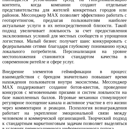
контента, когда компании создают отдельные
представительства для жителей конкретных городов или
районов. Мессенджер MAX позволяет эффективно работать с
геотаргетингом, предлагая пользователям наиболее
актуальные услуги в их непосредственной близости. Такой
подход увеличивает лояльность за счет предоставления
эксклюзивных условий для местных сообществ и упрощения
логистики. Малый бизнес получает шанс конкурировать с
федеральными сетями благодаря глубокому пониманию нужд
локального потребителя. Персонализация на уровне
местоположения становится стандартом качества в
современном ритейле и сфере услуг.
Внедрение элементов геймификации в процесс
взаимодействия с брендом значительно повышает время
нахождения пользователя внутри экосистемы. Мессенджер
MAX поддерживает создание ботов-квестов, проведение
конкурсов с мгновенными призами и систем лояльности на
базе накопленных баллов. Игровые механики стимулируют
регулярное посещение канала и активное участие в его жизни
через комментарии и реакции. Психология вознаграждения
работает на укрепление эмоциональной связи между
человеком и коммерческой организацией. Творческий подход
к стандартным маркетинговым задачам позволяет выделяться
в условиях перенасыщенного информационного потока.