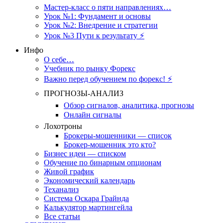
Мастер-класс о пяти направлениях…
Урок №1: Фундамент и основы
Урок №2: Внедрение и стратегии
Урок №3 Пути к результату ⚡️
Инфо
О себе…
Учебник по рынку Форекс
Важно перед обучением по форекс! ⚡
ПРОГНОЗЫ-АНАЛИЗ
Обзор сигналов, аналитика, прогнозы
Онлайн сигналы
Лохотроны
Брокеры-мошенники — список
Брокер-мошенник это кто?
Бизнес идеи — списком
Обучение по бинарным опционам
Живой график
Экономический календарь
Теханализ
Система Оскара Грайнда
Калькулятор мартингейла
Все статьи