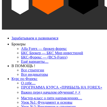
Зарабатываем и развиваемся
Брокеры
Alfa Forex — брокер форекс
БКС Брокер — БКС Мир инвестиций
БКС-Форекс — (BCS-Forex)
Ещё варианты…
В ПОМОЩЬ !
Все стратегии
Все индикаторы
Курс по Форекс
О себе…
ПРОГРАММА КУРСА «ПРИБЫЛЬ НА FOREX»
Важно перед началом обучения! ⚡ ⚡
Мастер-класс о пяти направлениях…
Урок №1: Фундамент и основы
Урок №2: Внедрение и стратегии