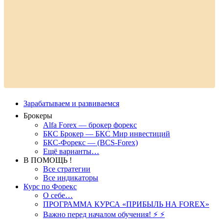
Зарабатываем и развиваемся
Брокеры
Alfa Forex — брокер форекс
БКС Брокер — БКС Мир инвестиций
БКС-Форекс — (BCS-Forex)
Ещё варианты…
В ПОМОЩЬ !
Все стратегии
Все индикаторы
Курс по Форекс
О себе…
ПРОГРАММА КУРСА «ПРИБЫЛЬ НА FOREX»
Важно перед началом обучения! ⚡ ⚡