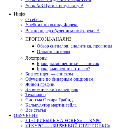
Урок №3 Пути к результату ⚡️
Инфо
О себе…
Учебник по рынку Форекс
Важно перед обучением по форекс! ⚡
ПРОГНОЗЫ-АНАЛИЗ
Обзор сигналов, аналитика, прогнозы
Онлайн сигналы
Лохотроны
Брокеры-мошенники — список
Брокер-мошенник это кто?
Бизнес идеи — списком
Обучение по бинарным опционам
Живой график
Экономический календарь
Теханализ
Система Оскара Грайнда
Калькулятор мартингейла
Все статьи
ОБУЧЕНИЕ
💵 «ПРИБЫЛЬ НА FOREX» — КУРС
💵 КУРС — «БИРЖЕВОЙ СТАРТ С БКС»