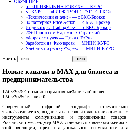
ОБУЧЕНИЕ
💵 «ПРИБЫЛЬ НА FOREX» — КУРС
💵 КУРС — «БИРЖЕВОЙ СТАРТ С БКС»
«Технический анализ» — с БКС-Брокер
30 паттернов Price Action — с БКС-Брокер
Индикаторы TradingView — с БКС-Брокер
20+ Простых и Надежных Стратегий
«Форекс с нуля» — Цикл с FxPro
Заработок на Фьючерсах — МИНИ-КУРС
Учебник по рынку Форекс — МИНИ-КУРС
Найти:
Новые каналы в MAX для бизнеса и
предпринимательства
12/03/2026
Статьи информативные
Запись обновлена:
12/03/2026
Отзывов: 0
Современный цифровой ландшафт стремительно
трансформируется, выдвигая на первый план инновационные
инструменты коммуникации и продвижения товаров.
Российский мессенджер MAX становится ключевым звеном в
этой эволюции, предлагая уникальные возможности для