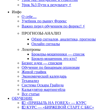
Урок №3 Пути к результату ⚡️
Инфо
О себе…
Учебник по рынку Форекс
Важно перед обучением по форекс! ⚡
ПРОГНОЗЫ-АНАЛИЗ
Обзор сигналов, аналитика, прогнозы
Онлайн сигналы
Лохотроны
Брокеры-мошенники — список
Брокер-мошенник это кто?
Бизнес идеи — списком
Обучение по бинарным опционам
Живой график
Экономический календарь
Теханализ
Система Оскара Грайнда
Калькулятор мартингейла
Все статьи
ОБУЧЕНИЕ
💵 «ПРИБЫЛЬ НА FOREX» — КУРС
💵 КУРС — «БИРЖЕВОЙ СТАРТ С БКС»