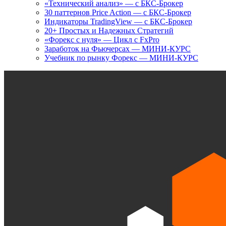
«Технический анализ» — с БКС-Брокер
30 паттернов Price Action — с БКС-Брокер
Индикаторы TradingView — с БКС-Брокер
20+ Простых и Надежных Стратегий
«Форекс с нуля» — Цикл с FxPro
Заработок на Фьючерсах — МИНИ-КУРС
Учебник по рынку Форекс — МИНИ-КУРС