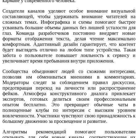
кармане у современного человека.
Создатели каналов уделяют особое внимание визуальной
составляющей, чтобы удерживать внимание читателей на
сложных темах. Инфографика и схемы помогают быстрее
усваивать большие объемы данных без лишней усталости для
глаз. Команда разработчиков постоянно внедряет новые
форматы отображения текста, делая чтение максимально
комфортным. Адаптивный дизайн гарантирует, что контент
будет выглядеть отлично на любом типе устройства. Такая
забота о пользователе повышает лояльность к сервису и
увеличивает время пребывания внутри приложения.
Сообщества объединяют людей со схожими интересами,
позволяя им обмениваться мнениями в комментариях.
Модераторы следят за соблюдением правил дискуссии,
предотвращая переход на личности или распространение
фейков. Атмосфера конструктивного диалога привлекает
экспертов, готовых делиться своим профессиональным
опытом бесплатно. Это превращает обычные чаты в
полноценные клубы по интересам с высоким уровнем
вовлеченности. Участники чувствуют свою принадлежность к
большому движению за просвещение и развитие.
Алгоритмы рекомендаций помогают пользователям
открывать для себя новые каналы, соответствующие их