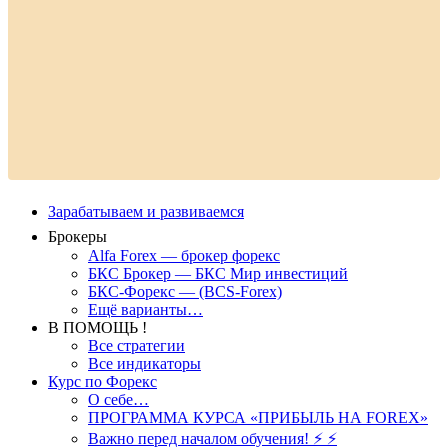
Зарабатываем и развиваемся
Брокеры
Alfa Forex — брокер форекс
БКС Брокер — БКС Мир инвестиций
БКС-Форекс — (BCS-Forex)
Ещё варианты…
В ПОМОЩЬ !
Все стратегии
Все индикаторы
Курс по Форекс
О себе…
ПРОГРАММА КУРСА «ПРИБЫЛЬ НА FOREX»
Важно перед началом обучения! ⚡ ⚡