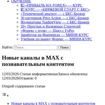
ОБУЧЕНИЕ
💵 «ПРИБЫЛЬ НА FOREX» — КУРС
💵 КУРС — «БИРЖЕВОЙ СТАРТ С БКС»
«Технический анализ» — с БКС-Брокер
30 паттернов Price Action — с БКС-Брокер
Индикаторы TradingView — с БКС-Брокер
20+ Простых и Надежных Стратегий
«Форекс с нуля» — Цикл с FxPro
Заработок на Фьючерсах — МИНИ-КУРС
Учебник по рынку Форекс — МИНИ-КУРС
Найти:
Новые каналы в MAX с
познавательным контентом
12/03/2026
Статьи информативные
Запись обновлена:
12/03/2026
Отзывов: 0
Открой содержание статьи
Новые каналы в MAX с познавательным контентом