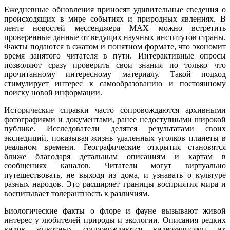
Ежедневные обновления приносят удивительные сведения о
происходящих в мире событиях и природных явлениях. В
ленте новостей мессенджера MAX можно встретить
проверенные данные от ведущих научных институтов страны.
Факты подаются в сжатом и понятном формате, что экономит
время занятого читателя в пути. Интерактивные опросы
позволяют сразу проверить свои знания по только что
прочитанному интересному материалу. Такой подход
стимулирует интерес к самообразованию и постоянному
поиску новой информации.
Исторические справки часто сопровождаются архивными
фотографиями и документами, ранее недоступными широкой
публике. Исследователи делятся результатами своих
экспедиций, показывая жизнь удаленных уголков планеты в
реальном времени. Географические открытия становятся
ближе благодаря детальным описаниям и картам в
сообщениях каналов. Читатели могут виртуально
путешествовать, не выходя из дома, и узнавать о культуре
разных народов. Это расширяет границы восприятия мира и
воспитывает толерантность к различиям.
Биологические факты о флоре и фауне вызывают живой
интерес у любителей природы и экологии. Описания редких
видов животных сопровождаются видеозаписями их