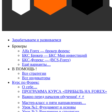
Зарабатываем и развиваемся
Брокеры
Alfa Forex — брокер форекс
БКС Брокер — БКС Мир инвестиций
БКС-Форекс — (BCS-Forex)
Ещё варианты…
В ПОМОЩЬ !
Все стратегии
Все индикаторы
Курс по Форекс
О себе…
ПРОГРАММА КУРСА «ПРИБЫЛЬ НА FOREX»
Важно перед началом обучения! ⚡ ⚡
Мастер-класс о пяти направлениях…
Урок №1: Фундамент и основы
Урок №2: Внедрение и стратегии