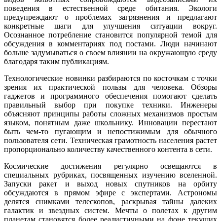
поведения в естественной среде обитания. Экологи
предупреждают о проблемах загрязнения и предлагают
конкретные шаги для улучшения ситуации вокруг.
Осознанное потребление становится популярной темой для
обсуждения в комментариях под постами. Люди начинают
больше задумываться о своем влиянии на окружающую среду
благодаря таким публикациям.
Технологические новинки разбираются по косточкам с точки
зрения их практической пользы для человека. Обзоры
гаджетов и программного обеспечения помогают сделать
правильный выбор при покупке техники. Инженеры
объясняют принципы работы сложных механизмов простым
языком, понятным даже школьнику. Инновации перестают
быть чем-то пугающим и непостижимым для обычного
пользователя сети. Техническая грамотность населения растет
пропорционально количеству качественного контента в сети.
Космические достижения регулярно освещаются в
специальных рубриках, посвященных изучению вселенной.
Запуски ракет и выход новых спутников на орбиту
обсуждаются в прямом эфире с экспертами. Астрономы
делятся снимками телескопов, раскрывая тайны далеких
галактик и звездных систем. Мечты о полетах к другим
планетам становятся более реалистичными на фоне текущих