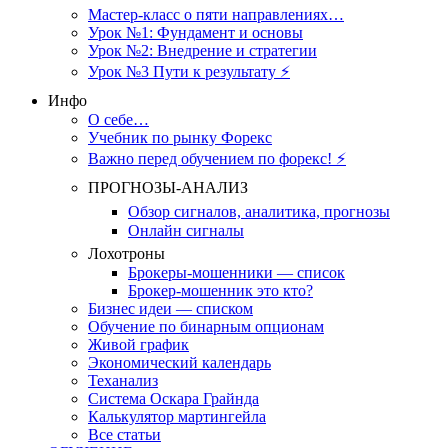
Мастер-класс о пяти направлениях…
Урок №1: Фундамент и основы
Урок №2: Внедрение и стратегии
Урок №3 Пути к результату ⚡️
Инфо
О себе…
Учебник по рынку Форекс
Важно перед обучением по форекс! ⚡
ПРОГНОЗЫ-АНАЛИЗ
Обзор сигналов, аналитика, прогнозы
Онлайн сигналы
Лохотроны
Брокеры-мошенники — список
Брокер-мошенник это кто?
Бизнес идеи — списком
Обучение по бинарным опционам
Живой график
Экономический календарь
Теханализ
Система Оскара Грайнда
Калькулятор мартингейла
Все статьи