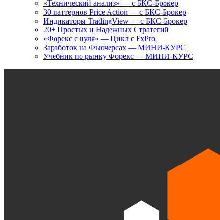
«Технический анализ» — с БКС-Брокер
30 паттернов Price Action — с БКС-Брокер
Индикаторы TradingView — с БКС-Брокер
20+ Простых и Надежных Стратегий
«Форекс с нуля» — Цикл с FxPro
Заработок на Фьючерсах — МИНИ-КУРС
Учебник по рынку Форекс — МИНИ-КУРС