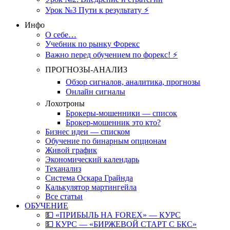
Урок №3 Пути к результату ⚡️
Инфо
О себе…
Учебник по рынку Форекс
Важно перед обучением по форекс! ⚡
ПРОГНОЗЫ-АНАЛИЗ
Обзор сигналов, аналитика, прогнозы
Онлайн сигналы
Лохотроны
Брокеры-мошенники — список
Брокер-мошенник это кто?
Бизнес идеи — списком
Обучение по бинарным опционам
Живой график
Экономический календарь
Теханализ
Система Оскара Грайнда
Калькулятор мартингейла
Все статьи
ОБУЧЕНИЕ
💵 «ПРИБЫЛЬ НА FOREX» — КУРС
💵 КУРС — «БИРЖЕВОЙ СТАРТ С БКС»