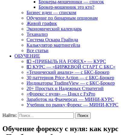
Брокеры-мошенники — список
Брокер-мошенник это кто?
Бизнес идеи — списком
Обучение по бинарным опционам
Живой график
Экономический календарь
Теханализ
Система Оскара Грайнда
Калькулятор мартингейла
Все статьи
ОБУЧЕНИЕ
💵 «ПРИБЫЛЬ НА FOREX» — КУРС
💵 КУРС — «БИРЖЕВОЙ СТАРТ С БКС»
«Технический анализ» — с БКС-Брокер
30 паттернов Price Action — с БКС-Брокер
Индикаторы TradingView — с БКС-Брокер
20+ Простых и Надежных Стратегий
«Форекс с нуля» — Цикл с FxPro
Заработок на Фьючерсах — МИНИ-КУРС
Учебник по рынку Форекс — МИНИ-КУРС
Найти:
Обучение форексу с нуля: как курс