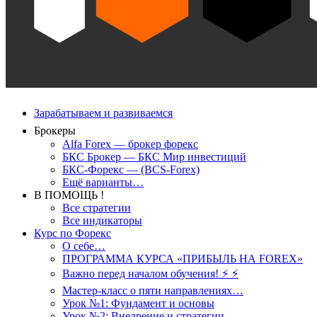
Зарабатываем и развиваемся
Брокеры
Alfa Forex — брокер форекс
БКС Брокер — БКС Мир инвестиций
БКС-Форекс — (BCS-Forex)
Ещё варианты…
В ПОМОЩЬ !
Все стратегии
Все индикаторы
Курс по Форекс
О себе…
ПРОГРАММА КУРСА «ПРИБЫЛЬ НА FOREX»
Важно перед началом обучения! ⚡ ⚡
Мастер-класс о пяти направлениях…
Урок №1: Фундамент и основы
Урок №2: Внедрение и стратегии