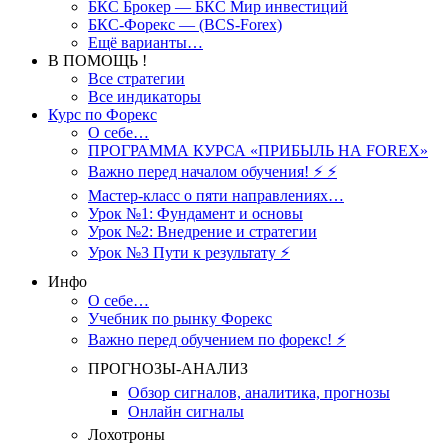
БКС Брокер — БКС Мир инвестиций
БКС-Форекс — (BCS-Forex)
Ещё варианты…
В ПОМОЩЬ !
Все стратегии
Все индикаторы
Курс по Форекс
О себе…
ПРОГРАММА КУРСА «ПРИБЫЛЬ НА FOREX»
Важно перед началом обучения! ⚡ ⚡
Мастер-класс о пяти направлениях…
Урок №1: Фундамент и основы
Урок №2: Внедрение и стратегии
Урок №3 Пути к результату ⚡️
Инфо
О себе…
Учебник по рынку Форекс
Важно перед обучением по форекс! ⚡
ПРОГНОЗЫ-АНАЛИЗ
Обзор сигналов, аналитика, прогнозы
Онлайн сигналы
Лохотроны