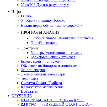
Урок №3 Пути к результату ⚡️
Инфо
О себе…
Учебник по рынку Форекс
Важно перед обучением по форекс! ⚡
ПРОГНОЗЫ-АНАЛИЗ
Обзор сигналов, аналитика, прогнозы
Онлайн сигналы
Лохотроны
Брокеры-мошенники — список
Брокер-мошенник это кто?
Бизнес идеи — списком
Обучение по бинарным опционам
Живой график
Экономический календарь
Теханализ
Система Оскара Грайнда
Калькулятор мартингейла
Все статьи
ОБУЧЕНИЕ
💵 «ПРИБЫЛЬ НА FOREX» — КУРС
💵 КУРС — «БИРЖЕВОЙ СТАРТ С БКС»