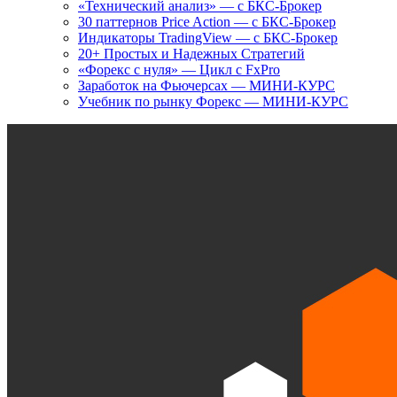
«Технический анализ» — с БКС-Брокер
30 паттернов Price Action — с БКС-Брокер
Индикаторы TradingView — с БКС-Брокер
20+ Простых и Надежных Стратегий
«Форекс с нуля» — Цикл с FxPro
Заработок на Фьючерсах — МИНИ-КУРС
Учебник по рынку Форекс — МИНИ-КУРС