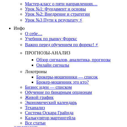
Мастер-класс о пяти направлениях…
Урок №1: Фундамент и основы
Урок №2: Внедрение и стратегии
Урок №3 Пути к результату ⚡️
Инфо
О себе…
Учебник по рынку Форекс
Важно перед обучением по форекс! ⚡
ПРОГНОЗЫ-АНАЛИЗ
Обзор сигналов, аналитика, прогнозы
Онлайн сигналы
Лохотроны
Брокеры-мошенники — список
Брокер-мошенник это кто?
Бизнес идеи — списком
Обучение по бинарным опционам
Живой график
Экономический календарь
Теханализ
Система Оскара Грайнда
Калькулятор мартингейла
Все статьи