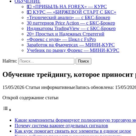
ОБУЧЕНИЕ
💵 «ПРИБЫЛЬ НА FOREX» — КУРС
💵 КУРС — «БИРЖЕВОЙ СТАРТ С БКС»
«Технический анализ» — с БКС-Брокер
30 паттернов Price Action — с БКС-Брокер
Индикаторы TradingView — с БКС-Брокер
20+ Простых и Надежных Стратегий
«Форекс с нуля» — Цикл с FxPro
Заработок на Фьючерсах — МИНИ-КУРС
Учебник по рынку Форекс — МИНИ-КУРС
Найти:
Обучение трейдингу, которое приносит
15/05/2026
Статьи информативные
Запись обновлена: 15/05/202
Открой содержание статьи
Какие компоненты формируют полноценную торговую м
Почему система важнее отдельных сигналов
Как курс помогает связать все элементы в единое целое