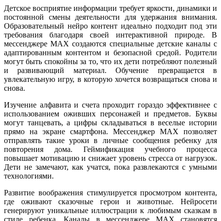
Детское восприятие информации требует яркости, динамики и
постоянной смены деятельности для удержания внимания.
Образовательный нейро контент идеально подходит под эти
требования благодаря своей интерактивной природе. В
мессенджере MAX создаются специальные детские каналы с
адаптированным контентом и безопасной средой. Родители
могут быть спокойны за то, что их дети потребляют полезный
и развивающий материал. Обучение превращается в
увлекательную игру, в которую хочется возвращаться снова и
снова.
Изучение алфавита и счета проходит гораздо эффективнее с
использованием оживших персонажей и предметов. Буквы
могут танцевать, а цифры складываться в веселые истории
прямо на экране смартфона. Мессенджер MAX позволяет
отправлять такие уроки в личные сообщения ребенку для
повторения дома. Геймификация учебного процесса
повышает мотивацию и снижает уровень стресса от нагрузок.
Дети не замечают, как учатся, пока развлекаются с умными
технологиями.
Развитие воображения стимулируется просмотром контента,
где оживают сказочные герои и животные. Нейросети
генерируют уникальные иллюстрации к любимым сказкам в
стиле ребенка. Каналы в мессенджере MAX становятся