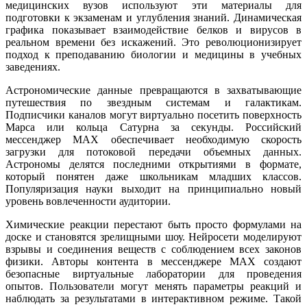
медицинских вузов используют эти материалы для
подготовки к экзаменам и углубления знаний. Динамическая
графика показывает взаимодействие белков и вирусов в
реальном времени без искажений. Это революционизирует
подход к преподаванию биологии и медицины в учебных
заведениях.
Астрономические данные превращаются в захватывающие
путешествия по звездным системам и галактикам.
Подписчики каналов могут виртуально посетить поверхность
Марса или кольца Сатурна за секунды. Российский
мессенджер MAX обеспечивает необходимую скорость
загрузки для потоковой передачи объемных данных.
Астрономы делятся последними открытиями в формате,
который понятен даже школьникам младших классов.
Популяризация науки выходит на принципиально новый
уровень вовлеченности аудитории.
Химические реакции перестают быть просто формулами на
доске и становятся зрелищными шоу. Нейросети моделируют
взрывы и соединения веществ с соблюдением всех законов
физики. Авторы контента в мессенджере MAX создают
безопасные виртуальные лаборатории для проведения
опытов. Пользователи могут менять параметры реакций и
наблюдать за результатами в интерактивном режиме. Такой