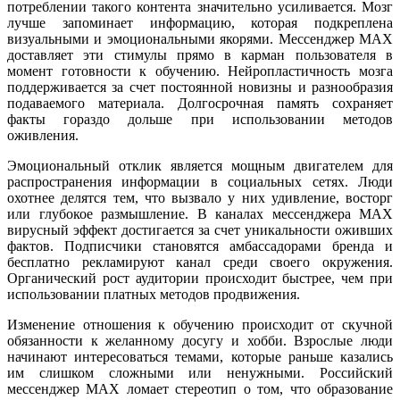
потреблении такого контента значительно усиливается. Мозг
лучше запоминает информацию, которая подкреплена
визуальными и эмоциональными якорями. Мессенджер MAX
доставляет эти стимулы прямо в карман пользователя в
момент готовности к обучению. Нейропластичность мозга
поддерживается за счет постоянной новизны и разнообразия
подаваемого материала. Долгосрочная память сохраняет
факты гораздо дольше при использовании методов
оживления.
Эмоциональный отклик является мощным двигателем для
распространения информации в социальных сетях. Люди
охотнее делятся тем, что вызвало у них удивление, восторг
или глубокое размышление. В каналах мессенджера MAX
вирусный эффект достигается за счет уникальности оживших
фактов. Подписчики становятся амбассадорами бренда и
бесплатно рекламируют канал среди своего окружения.
Органический рост аудитории происходит быстрее, чем при
использовании платных методов продвижения.
Изменение отношения к обучению происходит от скучной
обязанности к желанному досугу и хобби. Взрослые люди
начинают интересоваться темами, которые раньше казались
им слишком сложными или ненужными. Российский
мессенджер MAX ломает стереотип о том, что образование