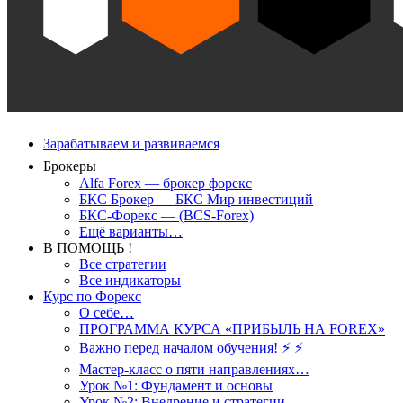
Зарабатываем и развиваемся
Брокеры
Alfa Forex — брокер форекс
БКС Брокер — БКС Мир инвестиций
БКС-Форекс — (BCS-Forex)
Ещё варианты…
В ПОМОЩЬ !
Все стратегии
Все индикаторы
Курс по Форекс
О себе…
ПРОГРАММА КУРСА «ПРИБЫЛЬ НА FOREX»
Важно перед началом обучения! ⚡ ⚡
Мастер-класс о пяти направлениях…
Урок №1: Фундамент и основы
Урок №2: Внедрение и стратегии