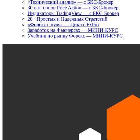
«Технический анализ» — с БКС-Брокер
30 паттернов Price Action — с БКС-Брокер
Индикаторы TradingView — с БКС-Брокер
20+ Простых и Надежных Стратегий
«Форекс с нуля» — Цикл с FxPro
Заработок на Фьючерсах — МИНИ-КУРС
Учебник по рынку Форекс — МИНИ-КУРС