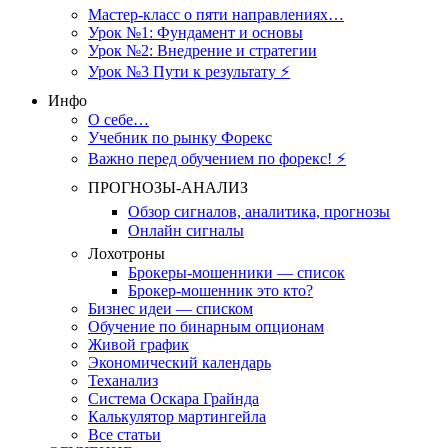
Мастер-класс о пяти направлениях…
Урок №1: Фундамент и основы
Урок №2: Внедрение и стратегии
Урок №3 Пути к результату ⚡️
Инфо
О себе…
Учебник по рынку Форекс
Важно перед обучением по форекс! ⚡
ПРОГНОЗЫ-АНАЛИЗ
Обзор сигналов, аналитика, прогнозы
Онлайн сигналы
Лохотроны
Брокеры-мошенники — список
Брокер-мошенник это кто?
Бизнес идеи — списком
Обучение по бинарным опционам
Живой график
Экономический календарь
Теханализ
Система Оскара Грайнда
Калькулятор мартингейла
Все статьи