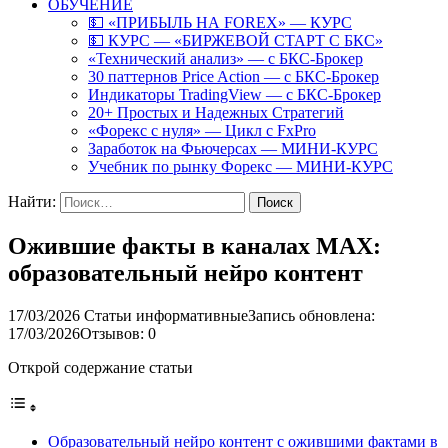
ОБУЧЕНИЕ
💵 «ПРИБЫЛЬ НА FOREX» — КУРС
💵 КУРС — «БИРЖЕВОЙ СТАРТ С БКС»
«Технический анализ» — с БКС-Брокер
30 паттернов Price Action — с БКС-Брокер
Индикаторы TradingView — с БКС-Брокер
20+ Простых и Надежных Стратегий
«Форекс с нуля» — Цикл с FxPro
Заработок на Фьючерсах — МИНИ-КУРС
Учебник по рынку Форекс — МИНИ-КУРС
Найти:
Ожившие факты в каналах MAX:
образовательный нейро контент
17/03/2026
Статьи информативные
Запись обновлена:
17/03/2026
Отзывов: 0
Открой содержание статьи
Образовательный нейро контент с ожившими фактами в