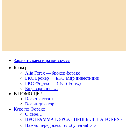
Зарабатываем и развиваемся
Брокеры
Alfa Forex — брокер форекс
БКС Брокер — БКС Мир инвестиций
БКС-Форекс — (BCS-Forex)
Ещё варианты…
В ПОМОЩЬ !
Все стратегии
Все индикаторы
Курс по Форекс
О себе…
ПРОГРАММА КУРСА «ПРИБЫЛЬ НА FOREX»
Важно перед началом обучения! ⚡ ⚡