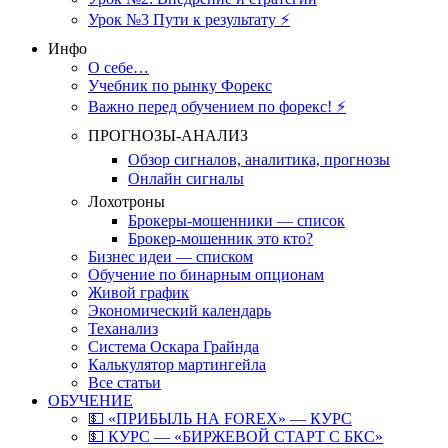
Урок №3 Пути к результату ⚡️
Инфо
О себе…
Учебник по рынку Форекс
Важно перед обучением по форекс! ⚡
ПРОГНОЗЫ-АНАЛИЗ
Обзор сигналов, аналитика, прогнозы
Онлайн сигналы
Лохотроны
Брокеры-мошенники — список
Брокер-мошенник это кто?
Бизнес идеи — списком
Обучение по бинарным опционам
Живой график
Экономический календарь
Теханализ
Система Оскара Грайнда
Калькулятор мартингейла
Все статьи
ОБУЧЕНИЕ
💵 «ПРИБЫЛЬ НА FOREX» — КУРС
💵 КУРС — «БИРЖЕВОЙ СТАРТ С БКС»