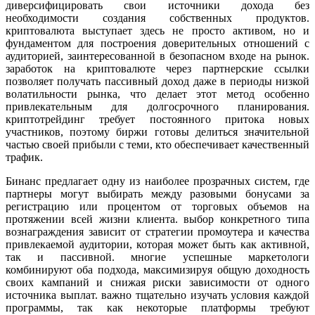
диверсифицировать свои источники дохода без
необходимости создания собственных продуктов.
криптовалютa выступает здесь не просто активом, но и
фундаментом для построения доверительных отношений с
аудиторией, заинтересованной в безопасном входе на рынок.
заработок на криптовалюте через партнерские ссылки
позволяет получать пассивный доход даже в периоды низкой
волатильности рынка, что делает этот метод особенно
привлекательным для долгосрочного планирования.
криптотрейдинг требует постоянного притока новых
участников, поэтому биржи готовы делиться значительной
частью своей прибыли с теми, кто обеспечивает качественный
трафик.
Бинанс предлагает одну из наиболее прозрачных систем, где
партнеры могут выбирать между разовыми бонусами за
регистрацию или процентом от торговых объемов на
протяжении всей жизни клиента. выбор конкретного типа
вознаграждения зависит от стратегии промоутера и качества
привлекаемой аудитории, которая может быть как активной,
так и пассивной. многие успешные маркетологи
комбинируют оба подхода, максимизируя общую доходность
своих кампаний и снижая риски зависимости от одного
источника выплат. важно тщательно изучать условия каждой
программы, так как некоторые платформы требуют