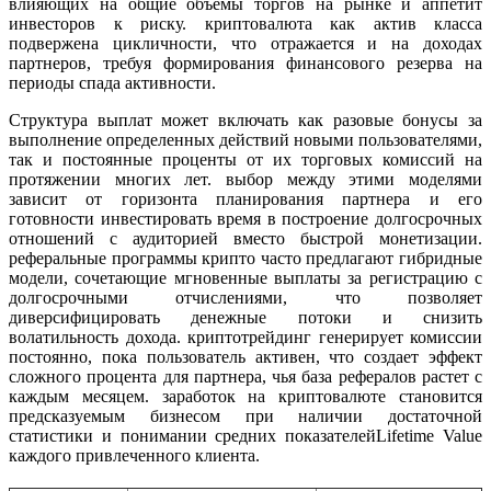
влияющих на общие объемы торгов на рынке и аппетит
инвесторов к риску. криптовалютa как актив класса
подвержена цикличности, что отражается и на доходах
партнеров, требуя формирования финансового резерва на
периоды спада активности.
Структура выплат может включать как разовые бонусы за
выполнение определенных действий новыми пользователями,
так и постоянные проценты от их торговых комиссий на
протяжении многих лет. выбор между этими моделями
зависит от горизонта планирования партнера и его
готовности инвестировать время в построение долгосрочных
отношений с аудиторией вместо быстрой монетизации.
реферальные программы крипто часто предлагают гибридные
модели, сочетающие мгновенные выплаты за регистрацию с
долгосрочными отчислениями, что позволяет
диверсифицировать денежные потоки и снизить
волатильность дохода. криптотрейдинг генерирует комиссии
постоянно, пока пользователь активен, что создает эффект
сложного процента для партнера, чья база рефералов растет с
каждым месяцем. заработок на криптовалюте становится
предсказуемым бизнесом при наличии достаточной
статистики и понимании средних показателейLifetime Value
каждого привлеченного клиента.