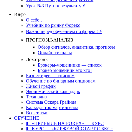
Урок №3 Пути к результату ⚡️
Инфо
О себе…
Учебник по рынку Форекс
Важно перед обучением по форекс! ⚡
ПРОГНОЗЫ-АНАЛИЗ
Обзор сигналов, аналитика, прогнозы
Онлайн сигналы
Лохотроны
Брокеры-мошенники — список
Брокер-мошенник это кто?
Бизнес идеи — списком
Обучение по бинарным опционам
Живой график
Экономический календарь
Теханализ
Система Оскара Грайнда
Калькулятор мартингейла
Все статьи
ОБУЧЕНИЕ
💵 «ПРИБЫЛЬ НА FOREX» — КУРС
💵 КУРС — «БИРЖЕВОЙ СТАРТ С БКС»