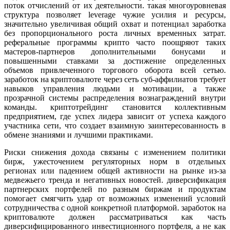
поток отчислений от их деятельности. такая многоуровневая
структура позволяет leverage чужие усилия и ресурсы,
значительно увеличивая общий охват и потенциал заработка
без пропорционального роста личных временных затрат.
реферальные программы крипто часто поощряют таких
мастеров-партнеров дополнительными бонусами и
повышенными ставками за достижение определенных
объемов привлеченного торгового оборота всей сетью.
заработок на криптовалюте через сеть суб-аффилиатов требует
навыков управления людьми и мотивации, а также
прозрачной системы распределения вознаграждений внутри
команды. криптотрейдинг становится коллективным
предприятием, где успех лидера зависит от успеха каждого
участника сети, что создает взаимную заинтересованность в
обмене знаниями и лучшими практиками.
Риски снижения дохода связаны с изменением политики
бирж, ужесточением регуляторных норм в отдельных
регионах или падением общей активности на рынке из-за
медвежьего тренда и негативных новостей. диверсификация
партнерских портфелей по разным биржам и продуктам
помогает смягчить удар от возможных изменений условий
сотрудничества с одной конкретной платформой. заработок на
криптовалюте должен рассматриваться как часть
диверсифицированного инвестиционного портфеля, а не как