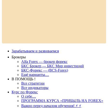
Зарабатываем и развиваемся
Брокеры
Alfa Forex — брокер форекс
БКС Брокер — БКС Мир инвестиций
БКС-Форекс — (BCS-Forex)
Ещё варианты…
В ПОМОЩЬ !
Все стратегии
Все индикаторы
Курс по Форекс
О себе…
ПРОГРАММА КУРСА «ПРИБЫЛЬ НА FOREX»
Важно перед началом обучения! ⚡ ⚡