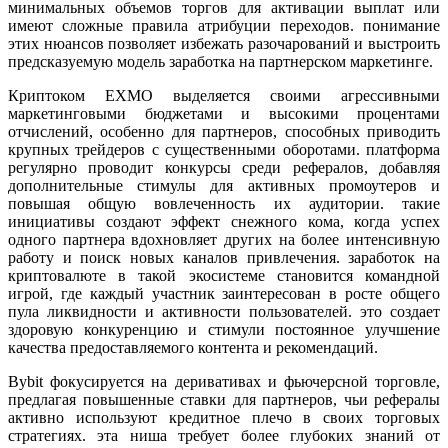
минимальных объемов торгов для активации выплат или
имеют сложные правила атрибуции переходов. понимание
этих нюансов позволяет избежать разочарований и выстроить
предсказуемую модель заработка на партнерском маркетинге.
Криптоком EXMO выделяется своими агрессивными
маркетинговыми бюджетами и высокими процентами
отчислений, особенно для партнеров, способных приводить
крупных трейдеров с существенными оборотами. платформа
регулярно проводит конкурсы среди рефералов, добавляя
дополнительные стимулы для активных промоутеров и
повышая общую вовлеченность их аудитории. такие
инициативы создают эффект снежного кома, когда успех
одного партнера вдохновляет других на более интенсивную
работу и поиск новых каналов привлечения. заработок на
криптовалюте в такой экосистеме становится командной
игрой, где каждый участник заинтересован в росте общего
пула ликвидности и активности пользователей. это создает
здоровую конкуренцию и стимули постоянное улучшение
качества предоставляемого контента и рекомендаций.
Bybit фокусируется на деривативах и фьючерсной торговле,
предлагая повышенные ставки для партнеров, чьи рефералы
активно используют кредитное плечо в своих торговых
стратегиях. эта ниша требует более глубоких знаний от