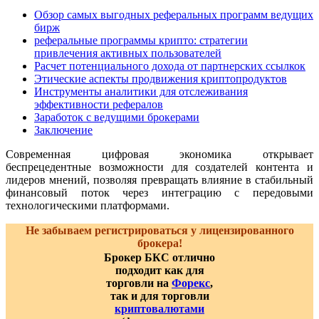
Обзор самых выгодных реферальных программ ведущих
бирж
реферальные программы крипто: стратегии
привлечения активных пользователей
Расчет потенциального дохода от партнерских ссылкок
Этические аспекты продвижения криптопродуктов
Инструменты аналитики для отслеживания
эффективности рефералов
Заработок с ведущими брокерами
Заключение
Современная цифровая экономика открывает
беспрецедентные возможности для создателей контента и
лидеров мнений, позволяя превращать влияние в стабильный
финансовый поток через интеграцию с передовыми
технологическими платформами.
Не забываем регистрироваться у лицензированного
брокера!
Брокер БКС отлично
подходит как для
торговли на
Форекс
,
так и для торговли
криптовалютами