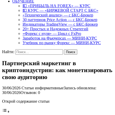
ОБУЧЕНИЕ
💵 «ПРИБЫЛЬ НА FOREX» — КУРС
💵 КУРС — «БИРЖЕВОЙ СТАРТ С БКС»
«Технический анализ» — с БКС-Брокер
30 паттернов Price Action — с БКС-Брокер
Индикаторы TradingView — с БКС-Брокер
20+ Простых и Надежных Стратегий
«Форекс с нуля» — Цикл с FxPro
Заработок на Фьючерсах — МИНИ-КУРС
Учебник по рынку Форекс — МИНИ-КУРС
Найти:
Партнерский маркетинг в
криптоиндустрии: как монетизировать
свою аудиторию
30/06/2026
Статьи информативные
Запись обновлена:
30/06/2026
Отзывов: 0
Открой содержание статьи