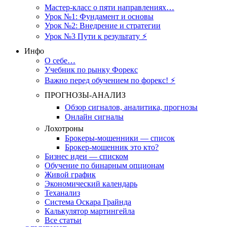
Мастер-класс о пяти направлениях…
Урок №1: Фундамент и основы
Урок №2: Внедрение и стратегии
Урок №3 Пути к результату ⚡️
Инфо
О себе…
Учебник по рынку Форекс
Важно перед обучением по форекс! ⚡
ПРОГНОЗЫ-АНАЛИЗ
Обзор сигналов, аналитика, прогнозы
Онлайн сигналы
Лохотроны
Брокеры-мошенники — список
Брокер-мошенник это кто?
Бизнес идеи — списком
Обучение по бинарным опционам
Живой график
Экономический календарь
Теханализ
Система Оскара Грайнда
Калькулятор мартингейла
Все статьи