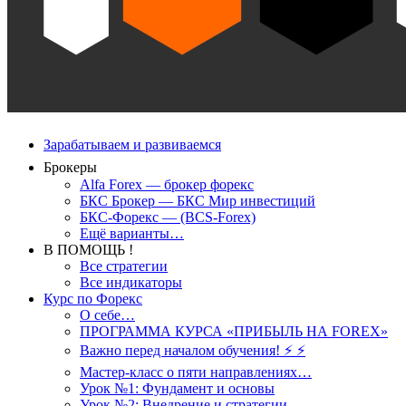
Зарабатываем и развиваемся
Брокеры
Alfa Forex — брокер форекс
БКС Брокер — БКС Мир инвестиций
БКС-Форекс — (BCS-Forex)
Ещё варианты…
В ПОМОЩЬ !
Все стратегии
Все индикаторы
Курс по Форекс
О себе…
ПРОГРАММА КУРСА «ПРИБЫЛЬ НА FOREX»
Важно перед началом обучения! ⚡ ⚡
Мастер-класс о пяти направлениях…
Урок №1: Фундамент и основы
Урок №2: Внедрение и стратегии