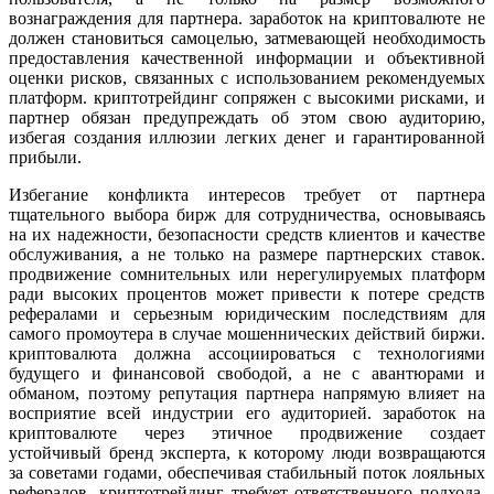
вознаграждения для партнера. заработок на криптовалюте не
должен становиться самоцелью, затмевающей необходимость
предоставления качественной информации и объективной
оценки рисков, связанных с использованием рекомендуемых
платформ. криптотрейдинг сопряжен с высокими рисками, и
партнер обязан предупреждать об этом свою аудиторию,
избегая создания иллюзии легких денег и гарантированной
прибыли.
Избегание конфликта интересов требует от партнера
тщательного выбора бирж для сотрудничества, основываясь
на их надежности, безопасности средств клиентов и качестве
обслуживания, а не только на размере партнерских ставок.
продвижение сомнительных или нерегулируемых платформ
ради высоких процентов может привести к потере средств
рефералами и серьезным юридическим последствиям для
самого промоутера в случае мошеннических действий биржи.
криптовалютa должна ассоциироваться с технологиями
будущего и финансовой свободой, а не с авантюрами и
обманом, поэтому репутация партнера напрямую влияет на
восприятие всей индустрии его аудиторией. заработок на
криптовалюте через этичное продвижение создает
устойчивый бренд эксперта, к которому люди возвращаются
за советами годами, обеспечивая стабильный поток лояльных
рефералов. криптотрейдинг требует ответственного подхода,