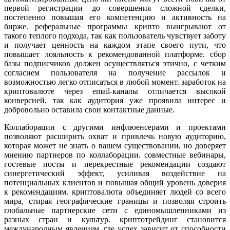
первой регистрации до совершения сложной сделки,
постепенно повышая его компетенцию и активность на
бирже. реферальные программы крипто выигрывают от
такого теплого подхода, так как пользователь чувствует заботу
и получает ценность на каждом этапе своего пути, что
повышает лояльность к рекомендованной платформе. сбор
базы подписчиков должен осуществляться этично, с четким
согласием пользователя на получение рассылок и
возможностью легко отписаться в любой момент. заработок на
криптовалюте через email-каналы отличается высокой
конверсией, так как аудитория уже проявила интерес и
добровольно оставила свои контактные данные.
Коллаборации с другими инфлюенсерами и проектами
позволяют расширить охват и привлечь новую аудиторию,
которая может не знать о вашем существовании, но доверяет
мнению партнеров по коллаборации. совместные вебинары,
гостевые посты и перекрестные рекомендации создают
синергетический эффект, усиливая воздействие на
потенциальных клиентов и повышая общий уровень доверия
к рекомендациям. криптовалютa объединяет людей со всего
мира, стирая географические границы и позволяя строить
глобальные партнерские сети с единомышленниками из
разных стран и культур. криптотрейдинг становится
международным явлением, где успех зависит от способности