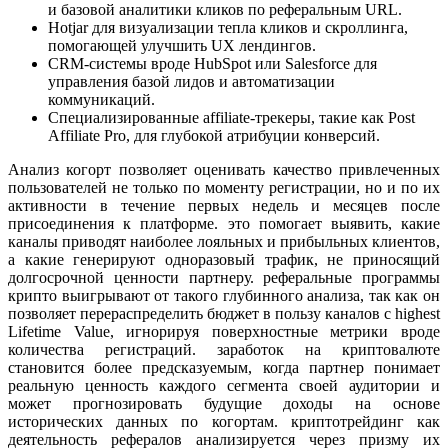
и базовой аналитики кликов по реферальным URL.
Hotjar для визуализации тепла кликов и скроллинга,
помогающей улучшить UX лендингов.
CRM-системы вроде HubSpot или Salesforce для
управления базой лидов и автоматизации
коммуникаций.
Специализированные affiliate-трекеры, такие как Post
Affiliate Pro, для глубокой атрибуции конверсий.
Анализ когорт позволяет оценивать качество привлеченных
пользователей не только по моменту регистрации, но и по их
активности в течение первых недель и месяцев после
присоединения к платформе. это помогает выявить, какие
каналы приводят наиболее лояльных и прибыльных клиентов,
а какие генерируют одноразовый трафик, не приносящий
долгосрочной ценности партнеру. реферальные программы
крипто выигрывают от такого глубинного анализа, так как он
позволяет перераспределить бюджет в пользу каналов с highest
Lifetime Value, игнорируя поверхностные метрики вроде
количества регистраций. заработок на криптовалюте
становится более предсказуемым, когда партнер понимает
реальную ценность каждого сегмента своей аудитории и
может прогнозировать будущие доходы на основе
исторических данных по когортам. криптотрейдинг как
деятельность рефералов анализируется через призму их