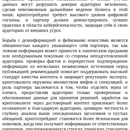
данных могут разрушить доверие аудитории мгновенно,
сделав невозможным дальнейшее ведение бизнеса в этой
нише. криптотрейдинг требует высокого уровня цифровой
гигиены, и партнер должен демонстрировать лучшие
практики в области кибербезопасности, защищая себя и свою
аудиторию от внешних угроз.
Борьба с дезинформацией и фейковыми новостями является
обязанностью каждого уважающего себя партнера, так как
ложная информация может привести к паническим продажам
или необдуманным покупкам со стороны неподготовленной
аудитории. проверка фактов и перекрестное подтверждение
информации из нескольких независимых источников перед
публикацией рекомендаций помогает поддерживать высокий
стандарт качества контента и защищает репутацию эксперта.
криптовалютa окружена множеством мифов и спекуляций, и
роль партнера заключается в том, чтобы отделять зерна от
плевел, предоставляя аудитории только проверенные и
обоснованные данные для принятия решений. заработок на
криптовалюте через достоверный контент привлекает более
осознанную и благодарную аудиторию, ценящую честность и
глубину анализа выше сенсационных заголовков и пустых
обещаний. криптотрейдинг становится более безопасным для
новичков, когда они получают информацию от ответственных
партнеров, придерживающихся строгих этических стандартов