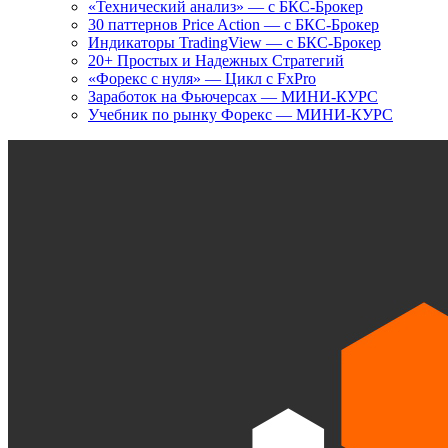
«Технический анализ» — с БКС-Брокер
30 паттернов Price Action — с БКС-Брокер
Индикаторы TradingView — с БКС-Брокер
20+ Простых и Надежных Стратегий
«Форекс с нуля» — Цикл с FxPro
Заработок на Фьючерсах — МИНИ-КУРС
Учебник по рынку Форекс — МИНИ-КУРС