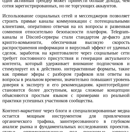
один активный трейдер может принести больше дохода, чем
сотня зарегистрированных, но не торгующих аккаунтов.
Использование социальных сетей и мессенджеров позволяет
строить прямые каналы коммуникации с потенциальными
клиентами, оперативно отвечая на их вопросы и развеивая
сомнения относительно безопасности платформ. Telegram-
каналы и Discord-серверы стали стандартом де-факто для
крипто-комьюнити, обеспечивая высокую скорость
распространения информации и вирусный эффект от удачных
сделок. заработок на криптовалюте через социальные сети
требует постоянного присутствия и генерации актуального
контента, который удерживает внимание подписчиков и
стимулирует их к действию. интерактивные форматы, такие
как прямые эфиры с разбором графиков или ответы на
вопросы в реальном времени, значительно повышают уровень
доверия к эксперту и его рекомендациям. криптотрейдинг
становится более доступным, когда сложные концепции
объясняются простым языком с примерами из реальной
практики успешных участников сообщества.
Контент-маркетинг через блоги и специализированные медиа
остается мощным инструментом для привлечения
органического трафика, заинтересованного в глубоком
анализе рынка и фундаментальных исследованиях проектов.
статьи, оптимизированные под поисковые запросы,