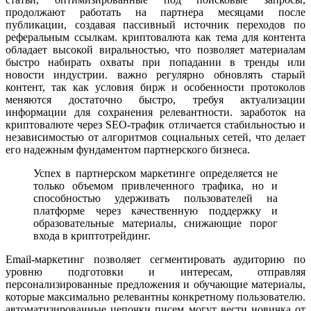
продолжают работать на партнера месяцами после
публикации, создавая пассивный источник переходов по
реферальным ссылкам. криптовалютa как тема для контента
обладает высокой виральностью, что позволяет материалам
быстро набирать охваты при попадании в тренды или
новости индустрии. важно регулярно обновлять старый
контент, так как условия бирж и особенности протоколов
меняются достаточно быстро, требуя актуализации
информации для сохранения релевантности. заработок на
криптовалюте через SEO-трафик отличается стабильностью и
независимостью от алгоритмов социальных сетей, что делает
его надежным фундаментом партнерского бизнеса.
Успех в партнерском маркетинге определяется не
только объемом привлеченного трафика, но и
способностью удерживать пользователей на
платформе через качественную поддержку и
образовательные материалы, снижающие порог
входа в криптотрейдинг.
Email-маркетинг позволяет сегментировать аудиторию по
уровню подготовки и интересам, отправляя
персонализированные предложения и обучающие материалы,
которые максимально релевантны конкретному пользователю.
автоматизированные цепочки писем могут вести новичка от