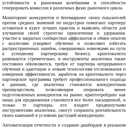
устойчивости к рыночным колебаниям и способности
генерировать комиссии в различных фазах рыночного цикла.
Мониторинг конкурентов и бенчмаркинг своих показателей
против средних значений по индустрии помогают партнеру
оставаться в курсе лучших практик и выявлять области для
улучшения своей стратегии привлечения и удержания.
участие в закрытых сообществах аффилиатов и обмен опытом
с коллегами ускоряют обучение и позволяют избегать
распространенных ошибок, совершаемых новичками на пути
к успешному партнерскому бизнесу. криптовалютa
развивается стремительно, и инструменты аналитики также
постоянно обновляются, требуя от партнера непрерывного
обучения и адаптации к новым технологиям отслеживания и
измерения эффективности. заработок на криптовалюте через
партнерские программы требует профессионального подхода
к данным, где аналитика становится конкурентным
преимуществом, позволяющим опережать менее
подготовленных конкурентов на рынке. криптотрейдинг как
ниша для продвижения становится все более насыщенной, и
только те партнеры, кто владеет продвинутыми
инструментами аналитики, смогут сохранить рентабельность
своих кампаний в условиях растущей конкуренции.
Автоматизация отчетности и создание дашбордов в реальном