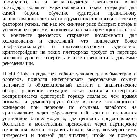
промоутера, но и вознаграждается значительно выше
благодаря большей маржинальности таких операций для
самой биржи. обучение аудитории правильному
использованию сложных инструментов становится ключевым
фактором успеха, так как это снижает риск быстрых потерь и
увеличивает срок жизни клиента на платформе. криптовалютa
в контексте фьючерсов открывает возможности для
хеджирования и спекуляций, что привлекает более
профессиональную и платежеспособную аудиторию.
криптотрейдинг на таких платформах требует от партнера
высокого уровня экспертизы и ответственности за даваемые
рекомендации.
Huobi Global предлагает гибкие условия для вебмастеров и
блогеров, позволяя интегрировать реферальные ссылки
напрямую в образовательный контент и аналитические
обзоры рыночной ситуации. такая нативная интеграция
воспринимается аудиторией гораздо лояльнее, чем прямая
реклама, и демонстрирует более высокие коэффициенты
конверсии при переходе по ссылкам. заработок на
криптовалюте через образовательный контент становится
устойчивой бизнес-моделью, где ценность предоставляется
бесплатно, а монетизация происходит через партнерские
отчисления. важно сохранять баланс между коммерческими
интересами и пользой для читателя, чтобы не потерять