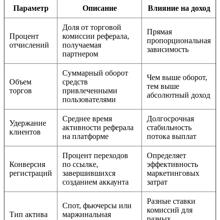
Параметр
Описание
Влияние на доход
Доля от торговой
Прямая
Процент
комиссии реферала,
пропорциональная
отчислений
получаемая
зависимость
партнером
Суммарный оборот
Чем выше оборот,
Объем
средств
тем выше
торгов
привлеченными
абсолютный доход
пользователями
Среднее время
Долгосрочная
Удержание
активности реферала
стабильность
клиентов
на платформе
потока выплат
Процент переходов
Определяет
Конверсия
по ссылке,
эффективность
регистраций
завершившихся
маркетинговых
созданием аккаунта
затрат
Разные ставки
Спот, фьючерсы или
комиссий для
Тип актива
маржинальная
разных