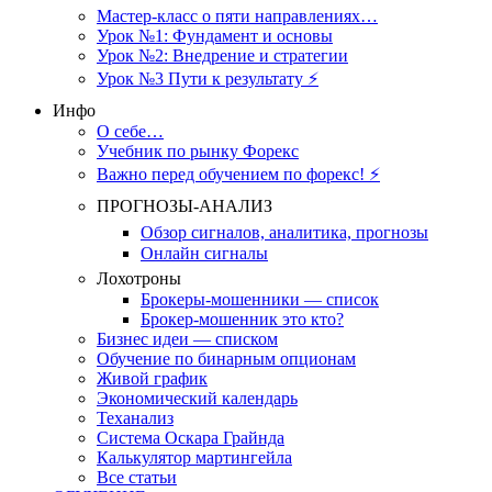
Мастер-класс о пяти направлениях…
Урок №1: Фундамент и основы
Урок №2: Внедрение и стратегии
Урок №3 Пути к результату ⚡️
Инфо
О себе…
Учебник по рынку Форекс
Важно перед обучением по форекс! ⚡
ПРОГНОЗЫ-АНАЛИЗ
Обзор сигналов, аналитика, прогнозы
Онлайн сигналы
Лохотроны
Брокеры-мошенники — список
Брокер-мошенник это кто?
Бизнес идеи — списком
Обучение по бинарным опционам
Живой график
Экономический календарь
Теханализ
Система Оскара Грайнда
Калькулятор мартингейла
Все статьи