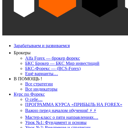
Зарабатываем и развиваемся
Брокеры
Alfa Forex — брокер форекс
БКС Брокер — БКС Мир инвестиций
БКС-Форекс — (BCS-Forex)
Ещё варианты…
В ПОМОЩЬ !
Все стратегии
Все индикаторы
Курс по Форекс
О себе…
ПРОГРАММА КУРСА «ПРИБЫЛЬ НА FOREX»
Важно перед началом обучения! ⚡ ⚡
Мастер-класс о пяти направлениях…
Урок №1: Фундамент и основы
Урок №2: Внедрение и стратегии