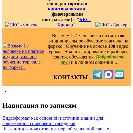
так и для торговли
криптовалютами
(фьючерсными
контрактами) с "
БКС-
Брокер
"
Возьмем 1-2 ‍♂️ человека на
платное
индивидуальное обучение торговле на
форекс ! Обучение на основе
100
видео-
уроков ️ + консультирование и разборы,
советы, обсуждения.
Подробности
тут
и в личном общении...
КОНТАКТЫ -
«`
Навигация по записям
Видеоформат как основной источник знаний для
современного поколения трейдеров
Чек-лист для подготовки к первой успешной сделке