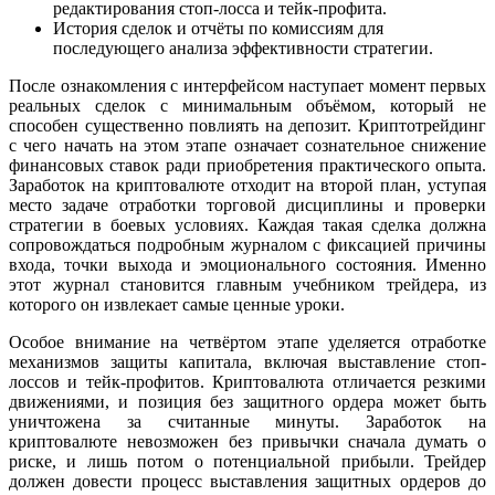
редактирования стоп-лосса и тейк-профита.
История сделок и отчёты по комиссиям для
последующего анализа эффективности стратегии.
После ознакомления с интерфейсом наступает момент первых
реальных сделок с минимальным объёмом, который не
способен существенно повлиять на депозит. Криптотрейдинг
с чего начать на этом этапе означает сознательное снижение
финансовых ставок ради приобретения практического опыта.
Заработок на криптовалюте отходит на второй план, уступая
место задаче отработки торговой дисциплины и проверки
стратегии в боевых условиях. Каждая такая сделка должна
сопровождаться подробным журналом с фиксацией причины
входа, точки выхода и эмоционального состояния. Именно
этот журнал становится главным учебником трейдера, из
которого он извлекает самые ценные уроки.
Особое внимание на четвёртом этапе уделяется отработке
механизмов защиты капитала, включая выставление стоп-
лоссов и тейк-профитов. Криптовалюта отличается резкими
движениями, и позиция без защитного ордера может быть
уничтожена за считанные минуты. Заработок на
криптовалюте невозможен без привычки сначала думать о
риске, и лишь потом о потенциальной прибыли. Трейдер
должен довести процесс выставления защитных ордеров до