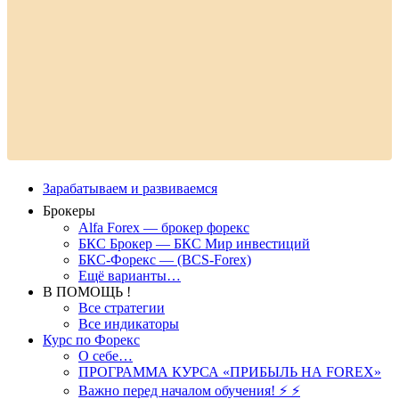
Зарабатываем и развиваемся
Брокеры
Alfa Forex — брокер форекс
БКС Брокер — БКС Мир инвестиций
БКС-Форекс — (BCS-Forex)
Ещё варианты…
В ПОМОЩЬ !
Все стратегии
Все индикаторы
Курс по Форекс
О себе…
ПРОГРАММА КУРСА «ПРИБЫЛЬ НА FOREX»
Важно перед началом обучения! ⚡ ⚡