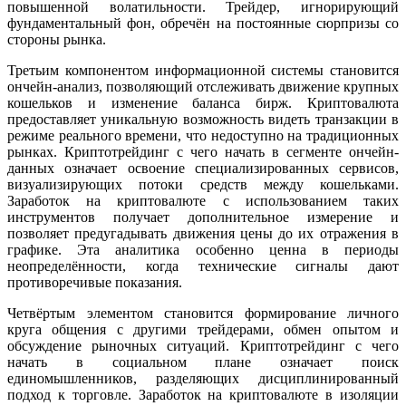
повышенной волатильности. Трейдер, игнорирующий
фундаментальный фон, обречён на постоянные сюрпризы со
стороны рынка.
Третьим компонентом информационной системы становится
ончейн-анализ, позволяющий отслеживать движение крупных
кошельков и изменение баланса бирж. Криптовалюта
предоставляет уникальную возможность видеть транзакции в
режиме реального времени, что недоступно на традиционных
рынках. Криптотрейдинг с чего начать в сегменте ончейн-
данных означает освоение специализированных сервисов,
визуализирующих потоки средств между кошельками.
Заработок на криптовалюте с использованием таких
инструментов получает дополнительное измерение и
позволяет предугадывать движения цены до их отражения в
графике. Эта аналитика особенно ценна в периоды
неопределённости, когда технические сигналы дают
противоречивые показания.
Четвёртым элементом становится формирование личного
круга общения с другими трейдерами, обмен опытом и
обсуждение рыночных ситуаций. Криптотрейдинг с чего
начать в социальном плане означает поиск
единомышленников, разделяющих дисциплинированный
подход к торговле. Заработок на криптовалюте в изоляции