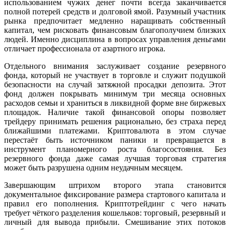
использованием чужих денег почти всегда заканчивается
полной потерей средств и долговой ямой. Разумный участник
рынка предпочитает медленно наращивать собственный
капитал, чем рисковать финансовым благополучием близких
людей. Именно дисциплина в вопросах управления деньгами
отличает профессионала от азартного игрока.
Отдельного внимания заслуживает создание резервного
фонда, который не участвует в торговле и служит подушкой
безопасности на случай затяжной просадки депозита. Этот
фонд должен покрывать минимум три месяца основных
расходов семьи и храниться в ликвидной форме вне биржевых
площадок. Наличие такой финансовой опоры позволяет
трейдеру принимать решения рационально, без страха перед
ближайшими платежами. Криптовалюта в этом случае
перестаёт быть источником паники и превращается в
инструмент планомерного роста благосостояния. Без
резервного фонда даже самая лучшая торговая стратегия
может быть разрушена одним неудачным месяцем.
Завершающим штрихом второго этапа становится
документальное фиксирование размера стартового капитала и
правил его пополнения. Криптотрейдинг с чего начать
требует чёткого разделения кошельков: торговый, резервный и
личный для вывода прибыли. Смешивание этих потоков