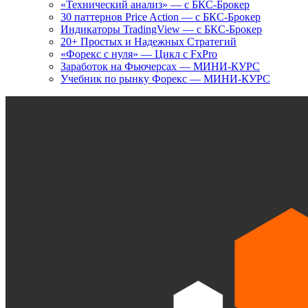
«Технический анализ» — с БКС-Брокер
30 паттернов Price Action — с БКС-Брокер
Индикаторы TradingView — с БКС-Брокер
20+ Простых и Надежных Стратегий
«Форекс с нуля» — Цикл с FxPro
Заработок на Фьючерсах — МИНИ-КУРС
Учебник по рынку Форекс — МИНИ-КУРС