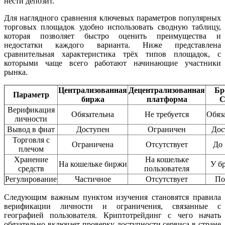
нести депозит.
Для наглядного сравнения ключевых параметров популярных
торговых площадок удобно использовать сводную таблицу,
которая позволяет быстро оценить преимущества и
недостатки каждого варианта. Ниже представлена
сравнительная характеристика трёх типов площадок, с
которыми чаще всего работают начинающие участники
рынка.
Централизованная
Децентрализованная
Бр
Параметр
биржа
платформа
C
Верификация
Обязательна
Не требуется
Обяз
личности
Вывод в фиат
Доступен
Ограничен
Дос
Торговля с
Ограничена
Отсутствует
До 
плечом
Хранение
На кошельке
На кошельке биржи
У б
средств
пользователя
Регулирование
Частичное
Отсутствует
По
Следующим важным пунктом изучения становятся правила
верификации личности и ограничения, связанные с
географией пользователя. Криптотрейдинг с чего начать
обязательно включает проверку доступности сервиса в стране