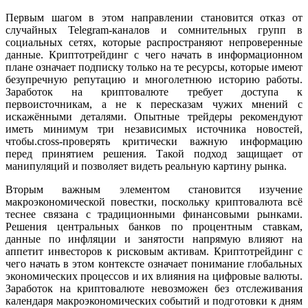
Первым шагом в этом направлении становится отказ от
случайных Telegram-каналов и сомнительных групп в
социальных сетях, которые распространяют непроверенные
данные. Криптотрейдинг с чего начать в информационном
плане означает подписку только на те ресурсы, которые имеют
безупречную репутацию и многолетнюю историю работы.
Заработок на криптовалюте требует доступа к
первоисточникам, а не к пересказам чужих мнений с
искажёнными деталями. Опытные трейдеры рекомендуют
иметь минимум три независимых источника новостей,
чтобы.cross-проверять критически важную информацию
перед принятием решения. Такой подход защищает от
манипуляций и позволяет видеть реальную картину рынка.
Вторым важным элементом становится изучение
макроэкономической повестки, поскольку криптовалюта всё
теснее связана с традиционными финансовыми рынками.
Решения центральных банков по процентным ставкам,
данные по инфляции и занятости напрямую влияют на
аппетит инвесторов к рисковым активам. Криптотрейдинг с
чего начать в этом контексте означает понимание глобальных
экономических процессов и их влияния на цифровые валюты.
Заработок на криптовалюте невозможен без отслеживания
календаря макроэкономических событий и подготовки к дням