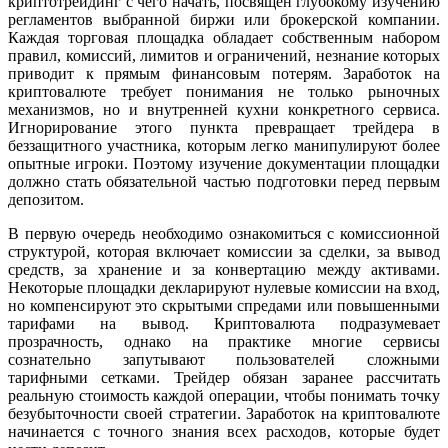
криптотрейдинг с чего начать, посвящён глубокому изучению
регламентов выбранной биржи или брокерской компании.
Каждая торговая площадка обладает собственным набором
правил, комиссий, лимитов и ограничений, незнание которых
приводит к прямым финансовым потерям. Заработок на
криптовалюте требует понимания не только рыночных
механизмов, но и внутренней кухни конкретного сервиса.
Игнорирование этого пункта превращает трейдера в
беззащитного участника, которым легко манипулируют более
опытные игроки. Поэтому изучение документации площадки
должно стать обязательной частью подготовки перед первым
депозитом.
В первую очередь необходимо ознакомиться с комиссионной
структурой, которая включает комиссии за сделки, за вывод
средств, за хранение и за конвертацию между активами.
Некоторые площадки декларируют нулевые комиссии на вход,
но компенсируют это скрытыми спредами или повышенными
тарифами на вывод. Криптовалюта подразумевает
прозрачность, однако на практике многие сервисы
сознательно запутывают пользователей сложными
тарифными сетками. Трейдер обязан заранее рассчитать
реальную стоимость каждой операции, чтобы понимать точку
безубыточности своей стратегии. Заработок на криптовалюте
начинается с точного знания всех расходов, которые будет