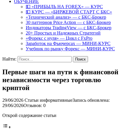
ОБУЧЕНИЕ
💵 «ПРИБЫЛЬ НА FOREX» — КУРС
💵 КУРС — «БИРЖЕВОЙ СТАРТ С БКС»
«Технический анализ» — с БКС-Брокер
30 паттернов Price Action — с БКС-Брокер
Индикаторы TradingView — с БКС-Брокер
20+ Простых и Надежных Стратегий
«Форекс с нуля» — Цикл с FxPro
Заработок на Фьючерсах — МИНИ-КУРС
Учебник по рынку Форекс — МИНИ-КУРС
Найти:
Первые шаги на пути к финансовой
независимости через торговлю
криптой
29/06/2026
Статьи информативные
Запись обновлена:
29/06/2026
Отзывов: 0
Открой содержание статьи