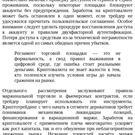
проживания, поскольку некоторые площадки блокируют
аккаунты без предупреждения. Заработок на криптовалюте
может быть остановлен в один момент, если трейдер не
удосужился прочитать пользовательское соглашение. Особое
внимание следует уделить процедуре восстановления доступа
к аккаунту и правилам двухфакторной аутентификации.
Потеря доступа к средствам из-за технической неграмотности
является одной из самых обидных причин убытков.
Регламент торговой площадки — это не
формальность, а свод правил выживания в
цифровой среде, где ошибка стоит реальными
деньгами. Криптовалюта не знает жалости к тем,
кто поленился изучить условия игры до начала
сражения на рынке.
Отдельного рассмотрения заслуживают правила
маржинальной торговли и фьючерсных контрактов, если
трейдер планирует использовать эти инструменты.
Криптотрейдинг с чего начать в сегменте деривативов требует
понимания механизмов ликвидации позиций,
финансирования и вариационной маржи. Заработок на
криптовалюте с применением плеча многократно ускоряет
как рост капитала, так и его обнуление при неблагоприятном
движении рынка. Незнание тонкостей расчёта маржи