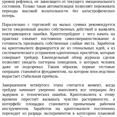
уровня рефлекса, не зависящего от текущего эмоционального
состояния. Только такая автоматизация позволяет переживать
периоды высокой волатильности без катастрофических
потерь.
Параллельно с торговлей на малых суммах рекомендуется
вести ежедневный анализ собственных действий и выявлять
повторяющиеся ошибки. Криптотрейдинг с чего начать на
практике означает постоянное самосовершенствование и
готовность признавать собственные слабые места. Заработок
на криптовалюте формируется не из гениальных идей, а из
систематического устранения однотипных просчётов, которые
совершает трейдер. Еженедельный обзор журнала сделок
позволяет увидеть паттерны поведения, о которых человек
даже не подозревал. Таким образом, первые тестовые
операции становятся фундаментом, на котором впоследствии
вырастает стабильная прибыль.
Завершением четвёртого этапа считается момент, когда
трейдер начинает уверенно выполнять все операции без
задержек и технических ошибок. Криптовалюта к этому
времени перестаёт вызывать чувство растерянности, а
интерфейс площадки становится привычным рабочим
инструментом. Заработок на криптовалюте постепенно
переходит из разряда экспериментов в категорию плановой