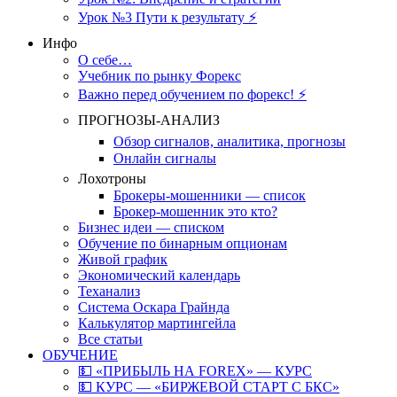
Урок №3 Пути к результату ⚡️
Инфо
О себе…
Учебник по рынку Форекс
Важно перед обучением по форекс! ⚡
ПРОГНОЗЫ-АНАЛИЗ
Обзор сигналов, аналитика, прогнозы
Онлайн сигналы
Лохотроны
Брокеры-мошенники — список
Брокер-мошенник это кто?
Бизнес идеи — списком
Обучение по бинарным опционам
Живой график
Экономический календарь
Теханализ
Система Оскара Грайнда
Калькулятор мартингейла
Все статьи
ОБУЧЕНИЕ
💵 «ПРИБЫЛЬ НА FOREX» — КУРС
💵 КУРС — «БИРЖЕВОЙ СТАРТ С БКС»