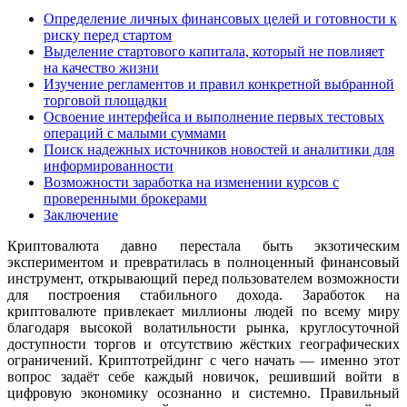
Определение личных финансовых целей и готовности к
риску перед стартом
Выделение стартового капитала, который не повлияет
на качество жизни
Изучение регламентов и правил конкретной выбранной
торговой площадки
Освоение интерфейса и выполнение первых тестовых
операций с малыми суммами
Поиск надежных источников новостей и аналитики для
информированности
Возможности заработка на изменении курсов с
проверенными брокерами
Заключение
Криптовалюта давно перестала быть экзотическим
экспериментом и превратилась в полноценный финансовый
инструмент, открывающий перед пользователем возможности
для построения стабильного дохода. Заработок на
криптовалюте привлекает миллионы людей по всему миру
благодаря высокой волатильности рынка, круглосуточной
доступности торгов и отсутствию жёстких географических
ограничений. Криптотрейдинг с чего начать — именно этот
вопрос задаёт себе каждый новичок, решивший войти в
цифровую экономику осознанно и системно. Правильный