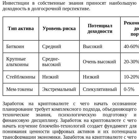
Инвестиции в собственные знания приносят наибольшую
доходность в долгосрочной перспективе.
Реком
Потенциал
Тип актива
Уровень риска
до
доходности
пор
Биткоин
Средний
Высокий
40-60
Крупные
Средне-
Очень высокий
20-30
альткоины
высокий
Стейблкоины
Низкий
Низкий
10-20
Мем-токены
Экстремальный
Спекулятивный
0-5%
Заработок на криптовалюте с чего начать осознанное
планирование требует комплексного подхода, объединяющего
технические знания, психологическую подготовку и
финансовую дисциплину. Заработок на криптовалюте с чего
начать изучение блокчейн-технологий создает фундамент для
понимания ценности цифровых активов и их потенциала
трансформации экономики. Заработок на криптовалюте с чего