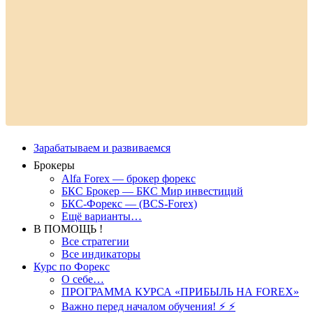
Зарабатываем и развиваемся
Брокеры
Alfa Forex — брокер форекс
БКС Брокер — БКС Мир инвестиций
БКС-Форекс — (BCS-Forex)
Ещё варианты…
В ПОМОЩЬ !
Все стратегии
Все индикаторы
Курс по Форекс
О себе…
ПРОГРАММА КУРСА «ПРИБЫЛЬ НА FOREX»
Важно перед началом обучения! ⚡ ⚡