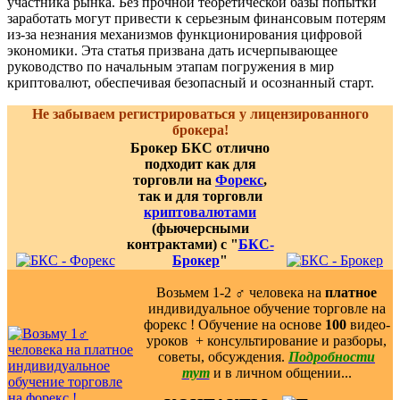
участника рынка. Без прочной теоретической базы попытки
заработать могут привести к серьезным финансовым потерям
из-за незнания механизмов функционирования цифровой
экономики. Эта статья призвана дать исчерпывающее
руководство по начальным этапам погружения в мир
криптовалют, обеспечивая безопасный и осознанный старт.
Не забываем регистрироваться у лицензированного
брокера!
Брокер БКС отлично
подходит как для
торговли на
Форекс
,
так и для торговли
криптовалютами
(фьючерсными
контрактами) с "
БКС-
Брокер
"
Возьмем 1-2 ‍♂️ человека на
платное
индивидуальное обучение торговле на
форекс ! Обучение на основе
100
видео-
уроков ️ + консультирование и разборы,
советы, обсуждения.
Подробности
тут
и в личном общении...