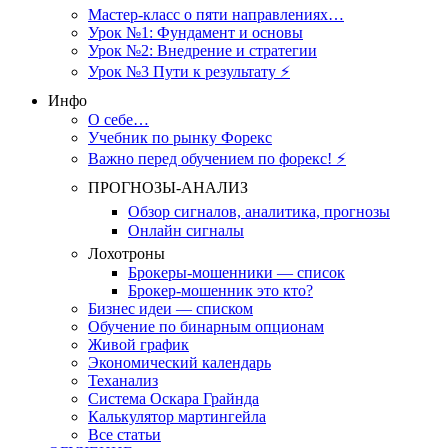
Мастер-класс о пяти направлениях…
Урок №1: Фундамент и основы
Урок №2: Внедрение и стратегии
Урок №3 Пути к результату ⚡️
Инфо
О себе…
Учебник по рынку Форекс
Важно перед обучением по форекс! ⚡
ПРОГНОЗЫ-АНАЛИЗ
Обзор сигналов, аналитика, прогнозы
Онлайн сигналы
Лохотроны
Брокеры-мошенники — список
Брокер-мошенник это кто?
Бизнес идеи — списком
Обучение по бинарным опционам
Живой график
Экономический календарь
Теханализ
Система Оскара Грайнда
Калькулятор мартингейла
Все статьи