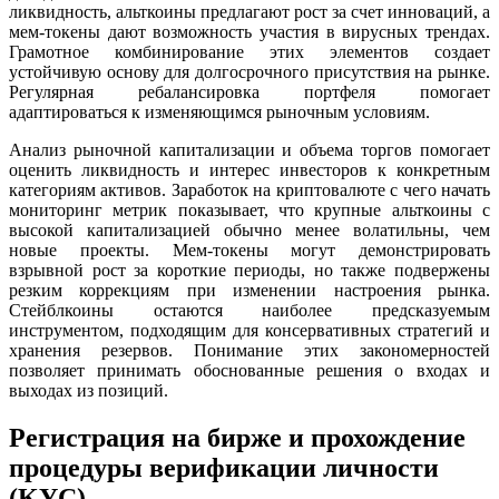
ликвидность, альткоины предлагают рост за счет инноваций, а
мем-токены дают возможность участия в вирусных трендах.
Грамотное комбинирование этих элементов создает
устойчивую основу для долгосрочного присутствия на рынке.
Регулярная ребалансировка портфеля помогает
адаптироваться к изменяющимся рыночным условиям.
Анализ рыночной капитализации и объема торгов помогает
оценить ликвидность и интерес инвесторов к конкретным
категориям активов. Заработок на криптовалюте с чего начать
мониторинг метрик показывает, что крупные альткоины с
высокой капитализацией обычно менее волатильны, чем
новые проекты. Мем-токены могут демонстрировать
взрывной рост за короткие периоды, но также подвержены
резким коррекциям при изменении настроения рынка.
Стейблкоины остаются наиболее предсказуемым
инструментом, подходящим для консервативных стратегий и
хранения резервов. Понимание этих закономерностей
позволяет принимать обоснованные решения о входах и
выходах из позиций.
Регистрация на бирже и прохождение
процедуры верификации личности
(KYC)