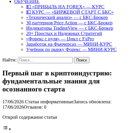
ОБУЧЕНИЕ
💵 «ПРИБЫЛЬ НА FOREX» — КУРС
💵 КУРС — «БИРЖЕВОЙ СТАРТ С БКС»
«Технический анализ» — с БКС-Брокер
30 паттернов Price Action — с БКС-Брокер
Индикаторы TradingView — с БКС-Брокер
20+ Простых и Надежных Стратегий
«Форекс с нуля» — Цикл с FxPro
Заработок на Фьючерсах — МИНИ-КУРС
Учебник по рынку Форекс — МИНИ-КУРС
Найти:
Первый шаг в криптоиндустрию:
фундаментальные знания для
осознанного старта
17/06/2026
Статьи информативные
Запись обновлена:
17/06/2026
Отзывов: 0
Открой содержание статьи