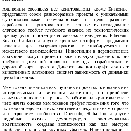
Альткоины encompass все криптовалюты кроме Биткоина,
представляя собой разнообразные проекты с уникальными
функциональными возможностями и целя развития.
Заработок на криптовалюте с чего начать исследование
альткоинов требует глубокого анализа их технологических
преимуществ и потенциала массового внедрения. Ethereum,
Solana, Cardano и другие крупные платформы предлагают
решения для смарт-контрактов, масштабируемости и
межсетевого взаимодействия. Инвестиции в перспективные
альткоины могут принести значительную доходность, но
требуют тщательной проверки команды разработчиков и
дорожной карты проекта. Диверсификация портфеля за счет
качественных альткоинов снижает зависимость от динамики
цены Биткоина.
Мем-токены возникли как шуточные проекты, основанные на
интернет-мемах и вирусном маркетинге, но приобрели
серьезное влияние на рынок. Заработок на криптовалюте с
чего начать оценка мем-токенов требует понимания того, что
их цена определяется исключительно спекулятивным спросом
и настроением сообщества. Dogecoin, Shiba Inu и другие
подобные активы демонстрируют экстремальную
волатильность, создавая возможности как для быстрой
прибыли, так и для крупных убытков. Инвестирование в