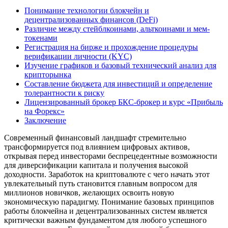
Понимание технологии блокчейн и
децентрализованных финансов (DeFi)
Различие между стейблкоинами, альткоинами и мем-
токенами
Регистрация на бирже и прохождение процедуры
верификации личности (KYC)
Изучение графиков и базовый технический анализ для
крипторынка
Составление бюджета для инвестиций и определение
толерантности к риску
Лицензированный брокер БКС-брокер и курс «Прибыль
на Форекс»
Заключение
Современный финансовый ландшафт стремительно
трансформируется под влиянием цифровых активов,
открывая перед инвесторами беспрецедентные возможности
для диверсификации капитала и получения высокой
доходности. Заработок на криптовалюте с чего начать этот
увлекательный путь становится главным вопросом для
миллионов новичков, желающих освоить новую
экономическую парадигму. Понимание базовых принципов
работы блокчейна и децентрализованных систем является
критически важным фундаментом для любого успешного