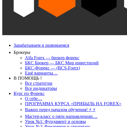
Зарабатываем и развиваемся
Брокеры
Alfa Forex — брокер форекс
БКС Брокер — БКС Мир инвестиций
БКС-Форекс — (BCS-Forex)
Ещё варианты…
В ПОМОЩЬ !
Все стратегии
Все индикаторы
Курс по Форекс
О себе…
ПРОГРАММА КУРСА «ПРИБЫЛЬ НА FOREX»
Важно перед началом обучения! ⚡ ⚡
Мастер-класс о пяти направлениях…
Урок №1: Фундамент и основы
Урок №2: Внедрение и стратегии