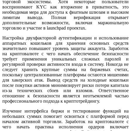
торговой экосистемы. Хотя некоторые пользователи
воспринимают KYC как вторжение в приватность, это
необходимая мера для доступа к фиатным шлюзам и высоким
лимитам вывода. Полная верификация открывает
дополнительные возможности, включая маржинальную
торговлю и участие в launchpad проектах.
Настройка двухфакторной аутентификации и использование
аппаратных кошельков для хранения основных средств
значительно повышают уровень защиты аккаунта. Заработок
на криптовалюте с чего начать обеспечение безопасности
требует применения уникальных сложных паролей и
регулярной проверки активности входа в систему. Никогда не
следует хранить крупные суммы на биржевых счетах,
поскольку централизованные платформы остаются мишенями
для хакерских атак. Вывод средств на холодные кошельки
после покупки активов минимизирует риски потери капитала
из-за технических сбоев или взломов. Ответственное
отношение к безопасности является неотъемлемой частью
профессионального подхода к криптотрейдингу.
Изучение интерфейса биржи и тестирование функций на
небольших суммах помогает освоиться с платформой перед
началом активной торговли. Заработок на криптовалюте с
чего начать практика исполнения ордеров включает