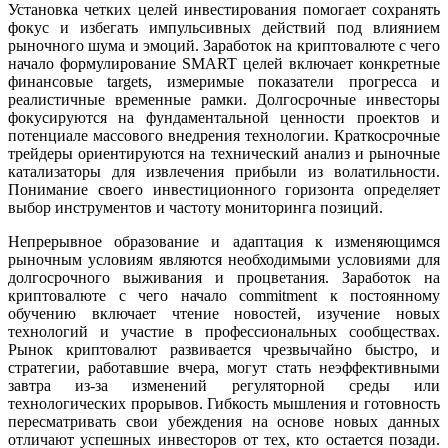
Установка четких целей инвестирования помогает сохранять
фокус и избегать импульсивных действий под влиянием
рыночного шума и эмоций. Заработок на криптовалюте с чего
начало формулирование SMART целей включает конкретные
финансовые targets, измеримые показатели прогресса и
реалистичные временные рамки. Долгосрочные инвесторы
фокусируются на фундаментальной ценности проектов и
потенциале массового внедрения технологии. Краткосрочные
трейдеры ориентируются на технический анализ и рыночные
катализаторы для извлечения прибыли из волатильности.
Понимание своего инвестиционного горизонта определяет
выбор инструментов и частоту мониторинга позиций.
Непрерывное образование и адаптация к изменяющимся
рыночным условиям являются необходимыми условиями для
долгосрочного выживания и процветания. Заработок на
криптовалюте с чего начало commitment к постоянному
обучению включает чтение новостей, изучение новых
технологий и участие в профессиональных сообществах.
Рынок криптовалют развивается чрезвычайно быстро, и
стратегии, работавшие вчера, могут стать неэффективными
завтра из-за изменений регуляторной среды или
технологических прорывов. Гибкость мышления и готовность
пересматривать свои убеждения на основе новых данных
отличают успешных инвесторов от тех, кто остается позади.