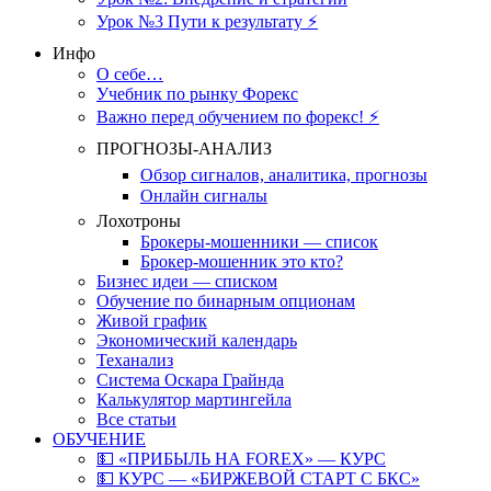
Урок №3 Пути к результату ⚡️
Инфо
О себе…
Учебник по рынку Форекс
Важно перед обучением по форекс! ⚡
ПРОГНОЗЫ-АНАЛИЗ
Обзор сигналов, аналитика, прогнозы
Онлайн сигналы
Лохотроны
Брокеры-мошенники — список
Брокер-мошенник это кто?
Бизнес идеи — списком
Обучение по бинарным опционам
Живой график
Экономический календарь
Теханализ
Система Оскара Грайнда
Калькулятор мартингейла
Все статьи
ОБУЧЕНИЕ
💵 «ПРИБЫЛЬ НА FOREX» — КУРС
💵 КУРС — «БИРЖЕВОЙ СТАРТ С БКС»