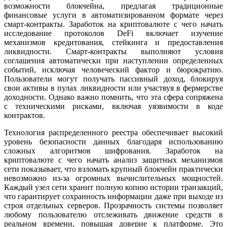
возможности блокчейна, предлагая традиционные
финансовые услуги в автоматизированном формате через
смарт-контракты. Заработок на криптовалюте с чего начать
исследование протоколов DeFi включает изучение
механизмов кредитования, стейкинга и предоставления
ликвидности. Смарт-контракты выполняют условия
соглашения автоматически при наступлении определенных
событий, исключая человеческий фактор и бюрократию.
Пользователи могут получать пассивный доход, блокируя
свои активы в пулах ликвидности или участвуя в фермерстве
доходности. Однако важно помнить, что эта сфера сопряжена
с техническими рисками, включая уязвимости в коде
контрактов.
Технология распределенного реестра обеспечивает высокий
уровень безопасности данных благодаря использованию
сложных алгоритмов шифрования. Заработок на
криптовалюте с чего начать анализ защитных механизмов
сети показывает, что взломать крупный блокчейн практически
невозможно из-за огромных вычислительных мощностей.
Каждый узел сети хранит полную копию истории транзакций,
что гарантирует сохранность информации даже при выходе из
строя отдельных серверов. Прозрачность системы позволяет
любому пользователю отслеживать движение средств в
реальном времени, повышая доверие к платформе. Это