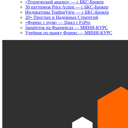
«Технический анализ» — с БКС-Брокер
30 паттернов Price Action — с БКС-Брокер
Индикаторы TradingView — с БКС-Брокер
20+ Простых и Надежных Стратегий
«Форекс с нуля» — Цикл с FxPro
Заработок на Фьючерсах — МИНИ-КУРС
Учебник по рынку Форекс — МИНИ-КУРС