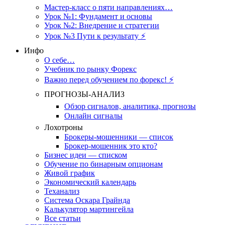
Мастер-класс о пяти направлениях…
Урок №1: Фундамент и основы
Урок №2: Внедрение и стратегии
Урок №3 Пути к результату ⚡️
Инфо
О себе…
Учебник по рынку Форекс
Важно перед обучением по форекс! ⚡
ПРОГНОЗЫ-АНАЛИЗ
Обзор сигналов, аналитика, прогнозы
Онлайн сигналы
Лохотроны
Брокеры-мошенники — список
Брокер-мошенник это кто?
Бизнес идеи — списком
Обучение по бинарным опционам
Живой график
Экономический календарь
Теханализ
Система Оскара Грайнда
Калькулятор мартингейла
Все статьи