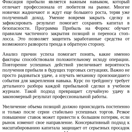
Фиксация прибыли является важным навыком, который
отличает профессионала от любителя на рынке. Многие
новички жадничают и ждут еще большего роста, теряя уже
полученный доход. Умение вовремя закрыть сделку и
зафиксировать результат помогает сохранять капитал в
безопасности. Программа Прибыль на Форекс обучает
правилам частичного закрытия позиций и переноса стоп-
лосса. Это позволяет защитить заработанные средства от
возможного разворота тренда в обратную сторону.
Анализ причин успеха помогает понять, какие именно
факторы способствовали положительному исходу операции.
Повторение успешных действий увеличивает вероятность
получения прибыли в будущих торговых ситуациях. Важно не
просто радоваться удаче, а изучать механику произошедшего
события для закрепления навыка. Курс по трейдингу требует
детального разбора каждой прибыльной сделки в учебном
журнале. Такой подход превращает случайную удачу в
закономерный результат профессиональной работы.
Увеличение объема позиций должно происходить постепенно
и только после серии стабильно успешных торгов. Резкое
повышение ставок может привести к большим потерям, если
рынок изменит свое направление. Консервативный подход к
масштабированию капитала защищает от серьезных просадок