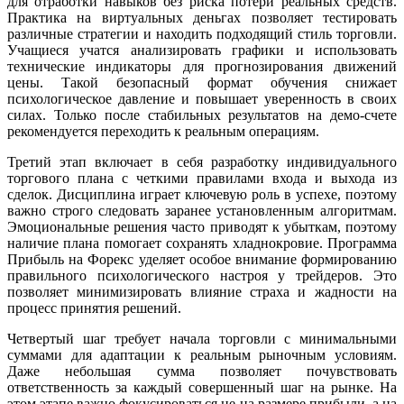
для отработки навыков без риска потери реальных средств.
Практика на виртуальных деньгах позволяет тестировать
различные стратегии и находить подходящий стиль торговли.
Учащиеся учатся анализировать графики и использовать
технические индикаторы для прогнозирования движений
цены. Такой безопасный формат обучения снижает
психологическое давление и повышает уверенность в своих
силах. Только после стабильных результатов на демо-счете
рекомендуется переходить к реальным операциям.
Третий этап включает в себя разработку индивидуального
торгового плана с четкими правилами входа и выхода из
сделок. Дисциплина играет ключевую роль в успехе, поэтому
важно строго следовать заранее установленным алгоритмам.
Эмоциональные решения часто приводят к убыткам, поэтому
наличие плана помогает сохранять хладнокровие. Программа
Прибыль на Форекс уделяет особое внимание формированию
правильного психологического настроя у трейдеров. Это
позволяет минимизировать влияние страха и жадности на
процесс принятия решений.
Четвертый шаг требует начала торговли с минимальными
суммами для адаптации к реальным рыночным условиям.
Даже небольшая сумма позволяет почувствовать
ответственность за каждый совершенный шаг на рынке. На
этом этапе важно фокусироваться не на размере прибыли, а на