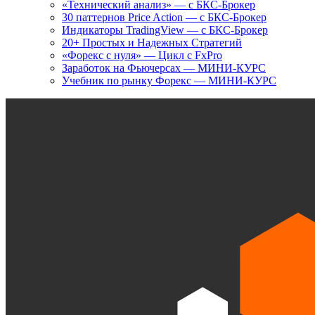
«Технический анализ» — с БКС-Брокер
30 паттернов Price Action — с БКС-Брокер
Индикаторы TradingView — с БКС-Брокер
20+ Простых и Надежных Стратегий
«Форекс с нуля» — Цикл с FxPro
Заработок на Фьючерсах — МИНИ-КУРС
Учебник по рынку Форекс — МИНИ-КУРС