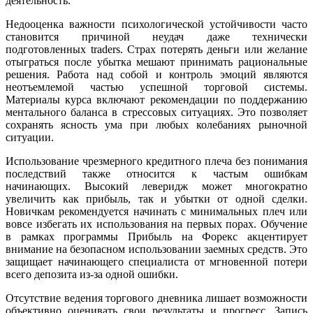
деятельность.
Недооценка важности психологической устойчивости часто
становится причиной неудач даже технически
подготовленных traders. Страх потерять деньги или желание
отыграться после убытка мешают принимать рациональные
решения. Работа над собой и контроль эмоций являются
неотъемлемой частью успешной торговой системы.
Материалы курса включают рекомендации по поддержанию
ментального баланса в стрессовых ситуациях. Это позволяет
сохранять ясность ума при любых колебаниях рыночной
ситуации.
Использование чрезмерного кредитного плеча без понимания
последствий также относится к частым ошибкам
начинающих. Высокий леверидж может многократно
увеличить как прибыль, так и убытки от одной сделки.
Новичкам рекомендуется начинать с минимальных плеч или
вовсе избегать их использования на первых порах. Обучение
в рамках программы Прибыль на Форекс акцентирует
внимание на безопасном использовании заемных средств. Это
защищает начинающего специалиста от мгновенной потери
всего депозита из-за одной ошибки.
Отсутствие ведения торгового дневника лишает возможности
объективно оценивать свои результаты и прогресс. Запись