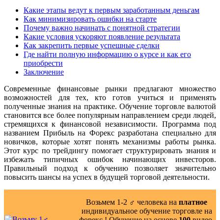
Какие этапы ведут к первым заработанным деньгам
Как минимизировать ошибки на старте
Почему важно начинать с понятной стратегии
Какие условия ускоряют появление результата
Как закрепить первые успешные сделки
Где найти полную информацию о курсе и как его
приобрести
Заключение
Современные финансовые рынки предлагают множество
возможностей для тех, кто готов учиться и применять
полученные знания на практике. Обучение торговле валютой
становится все более популярным направлением среди людей,
стремящихся к финансовой независимости. Программа под
названием Прибыль на Форекс разработана специально для
новичков, которые хотят понять механизмы работы рынка.
Этот курс по трейдингу помогает структурировать знания и
избежать типичных ошибок начинающих инвесторов.
Правильный подход к обучению позволяет значительно
повысить шансы на успех в будущей торговой деятельности.
Возьмем 1-2 ‍♂️ человека на
платное
индивидуальное обучение торговле на
форекс ! Обучение на основе
100
видео-