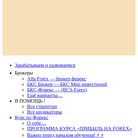
Зарабатываем и развиваемся
Брокеры
Alfa Forex — брокер форекс
БКС Брокер — БКС Мир инвестиций
БКС-Форекс — (BCS-Forex)
Ещё варианты…
В ПОМОЩЬ !
Все стратегии
Все индикаторы
Курс по Форекс
О себе…
ПРОГРАММА КУРСА «ПРИБЫЛЬ НА FOREX»
Важно перед началом обучения! ⚡ ⚡