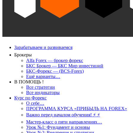
Зарабатываем и развиваемся
Брокеры
Alfa Forex — брокер форекс
БКС Брокер — БКС Мир инвестиций
БКС-Форекс — (BCS-Forex)
Ещё варианты…
В ПОМОЩЬ !
Все стратегии
Все индикаторы
Курс по Форекс
О себе…
ПРОГРАММА КУРСА «ПРИБЫЛЬ НА FOREX»
Важно перед началом обучения! ⚡ ⚡
Мастер-класс о пяти направлениях…
Урок №1: Фундамент и основы
Урок №2: Внедрение и стратегии