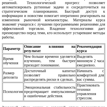
решений. Технологический прогресс позволяет
автоматизировать рутинные задачи и сосредоточиться на
стратегическом планировании. Быстрый доступ к
информации и новостям помогает оперативно реагировать на
изменения рыночной конъюнктуры. Материалы курса
знакомят учащихся с лучшими программными решениями для
эффективной торговли. Владение технологиями дает
преимущество перед теми, кто использует устаревшие методы
работы.
Описание влияния на
Рекомендация
Параметр
результат
курса
Чем больше времени уделяется
Выделять
Время
изучению, тем быстрее
минимум 2 часа
обучения
приходит понимание.
ежедневно.
Достаточный капитал
Начинать с
Размер
позволяет правильно
комфортной для
депозита
распределять риски в сделках.
вас суммы.
Практиковать
Эмоциональная стабильность
техники
Психология
предотвращает импульсивные
управления
и ошибочные действия.
стрессом.