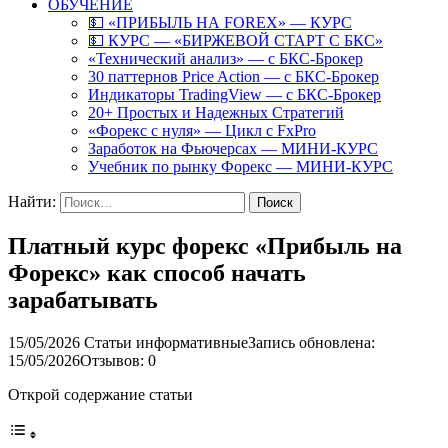
ОБУЧЕНИЕ
💵 «ПРИБЫЛЬ НА FOREX» — КУРС
💵 КУРС — «БИРЖЕВОЙ СТАРТ С БКС»
«Технический анализ» — с БКС-Брокер
30 паттернов Price Action — с БКС-Брокер
Индикаторы TradingView — с БКС-Брокер
20+ Простых и Надежных Стратегий
«Форекс с нуля» — Цикл с FxPro
Заработок на Фьючерсах — МИНИ-КУРС
Учебник по рынку Форекс — МИНИ-КУРС
Найти:
Платный курс форекс «Прибыль на
Форекс» как способ начать
зарабатывать
15/05/2026
Статьи информативные
Запись обновлена:
15/05/2026
Отзывов: 0
Открой содержание статьи