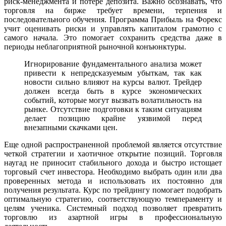
риск-менеджмента и потере депозита. Важно осознавать, что
торговля на бирже требует времени, терпения и
последовательного обучения. Программа Прибыль на Форекс
учит оценивать риски и управлять капиталом грамотно с
самого начала. Это помогает сохранить средства даже в
периоды неблагоприятной рыночной конъюнктуры.
Игнорирование фундаментального анализа может
привести к непредсказуемым убыткам, так как
новости сильно влияют на курсы валют. Трейдер
должен всегда быть в курсе экономических
событий, которые могут вызвать волатильность на
рынке. Отсутствие подготовки к таким ситуациям
делает позицию крайне уязвимой перед
внезапными скачками цен.
Еще одной распространенной проблемой является отсутствие
четкой стратегии и хаотичное открытие позиций. Торговля
наугад не приносит стабильного дохода и быстро истощает
торговый счет инвестора. Необходимо выбрать один или два
проверенных метода и использовать их постоянно для
получения результата. Курс по трейдингу помогает подобрать
оптимальную стратегию, соответствующую темпераменту и
целям ученика. Системный подход позволяет превратить
торговлю из азартной игры в профессиональную