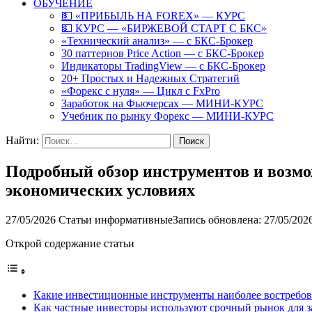
ОБУЧЕНИЕ
💵 «ПРИБЫЛЬ НА FOREX» — КУРС
💵 КУРС — «БИРЖЕВОЙ СТАРТ С БКС»
«Технический анализ» — с БКС-Брокер
30 паттернов Price Action — с БКС-Брокер
Индикаторы TradingView — с БКС-Брокер
20+ Простых и Надежных Стратегий
«Форекс с нуля» — Цикл с FxPro
Заработок на Фьючерсах — МИНИ-КУРС
Учебник по рынку Форекс — МИНИ-КУРС
Найти:
Подробный обзор инструментов и возм
экономических условиях
27/05/2026
Статьи информативные
Запись обновлена: 27/05/202
Открой содержание статьи
Какие инвестиционные инструменты наиболее востребо
Как частные инвесторы используют срочный рынок для 