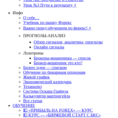
Урок №3 Пути к результату ⚡️
Инфо
О себе…
Учебник по рынку Форекс
Важно перед обучением по форекс! ⚡
ПРОГНОЗЫ-АНАЛИЗ
Обзор сигналов, аналитика, прогнозы
Онлайн сигналы
Лохотроны
Брокеры-мошенники — список
Брокер-мошенник это кто?
Бизнес идеи — списком
Обучение по бинарным опционам
Живой график
Экономический календарь
Теханализ
Система Оскара Грайнда
Калькулятор мартингейла
Все статьи
ОБУЧЕНИЕ
💵 «ПРИБЫЛЬ НА FOREX» — КУРС
💵 КУРС — «БИРЖЕВОЙ СТАРТ С БКС»