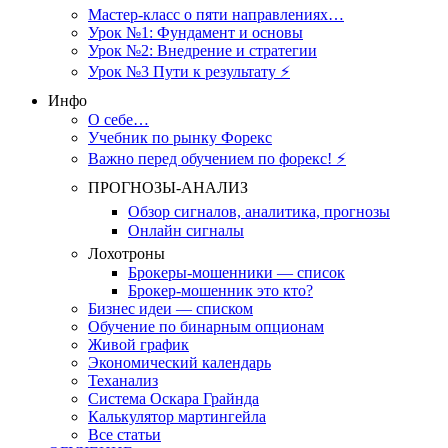
Мастер-класс о пяти направлениях…
Урок №1: Фундамент и основы
Урок №2: Внедрение и стратегии
Урок №3 Пути к результату ⚡️
Инфо
О себе…
Учебник по рынку Форекс
Важно перед обучением по форекс! ⚡
ПРОГНОЗЫ-АНАЛИЗ
Обзор сигналов, аналитика, прогнозы
Онлайн сигналы
Лохотроны
Брокеры-мошенники — список
Брокер-мошенник это кто?
Бизнес идеи — списком
Обучение по бинарным опционам
Живой график
Экономический календарь
Теханализ
Система Оскара Грайнда
Калькулятор мартингейла
Все статьи