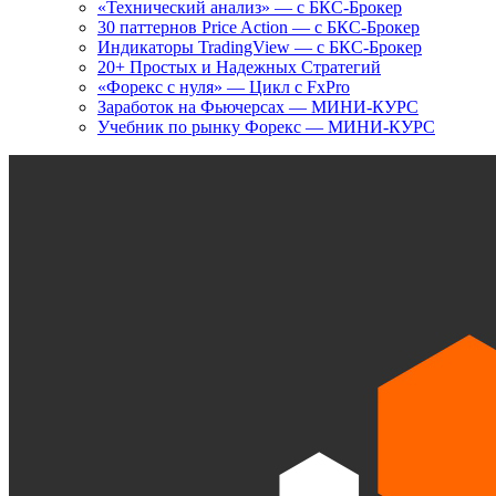
«Технический анализ» — с БКС-Брокер
30 паттернов Price Action — с БКС-Брокер
Индикаторы TradingView — с БКС-Брокер
20+ Простых и Надежных Стратегий
«Форекс с нуля» — Цикл с FxPro
Заработок на Фьючерсах — МИНИ-КУРС
Учебник по рынку Форекс — МИНИ-КУРС