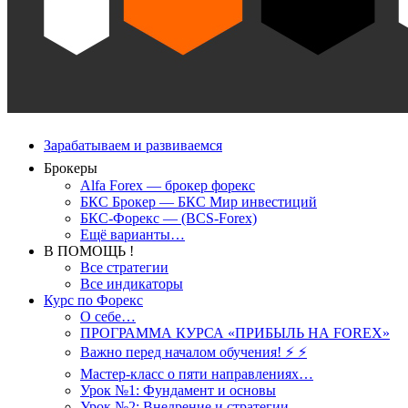
Зарабатываем и развиваемся
Брокеры
Alfa Forex — брокер форекс
БКС Брокер — БКС Мир инвестиций
БКС-Форекс — (BCS-Forex)
Ещё варианты…
В ПОМОЩЬ !
Все стратегии
Все индикаторы
Курс по Форекс
О себе…
ПРОГРАММА КУРСА «ПРИБЫЛЬ НА FOREX»
Важно перед началом обучения! ⚡ ⚡
Мастер-класс о пяти направлениях…
Урок №1: Фундамент и основы
Урок №2: Внедрение и стратегии