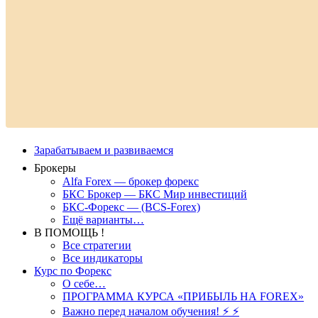
Зарабатываем и развиваемся
Брокеры
Alfa Forex — брокер форекс
БКС Брокер — БКС Мир инвестиций
БКС-Форекс — (BCS-Forex)
Ещё варианты…
В ПОМОЩЬ !
Все стратегии
Все индикаторы
Курс по Форекс
О себе…
ПРОГРАММА КУРСА «ПРИБЫЛЬ НА FOREX»
Важно перед началом обучения! ⚡ ⚡