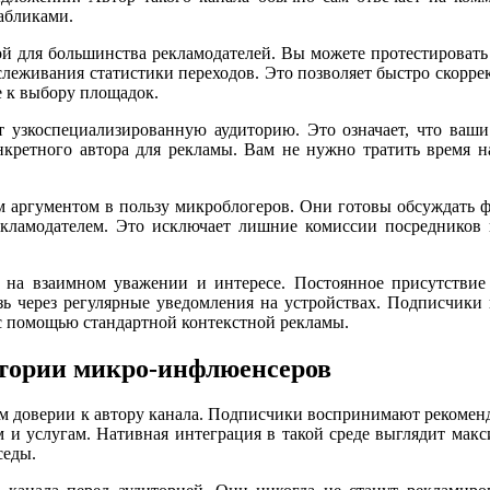
абликами.
ой для большинства рекламодателей. Вы можете протестировать
еживания статистики переходов. Это позволяет быстро скоррек
е к выбору площадок.
 узкоспециализированную аудиторию. Это означает, что ваш
нкретного автора для рекламы. Вам не нужно тратить время 
м аргументом в пользу микроблогеров. Они готовы обсуждать 
ламодателем. Это исключает лишние комиссии посредников и
 на взаимном уважении и интересе. Постоянное присутствие
ь через регулярные уведомления на устройствах. Подписчики
 с помощью стандартной контекстной рекламы.
итории микро-инфлюенсеров
 доверии к автору канала. Подписчики воспринимают рекоменда
 и услугам. Нативная интеграция в такой среде выглядит макс
седы.