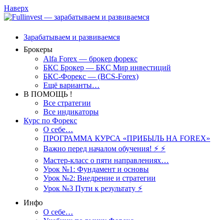
Наверх
Зарабатываем и развиваемся
Брокеры
Alfa Forex — брокер форекс
БКС Брокер — БКС Мир инвестиций
БКС-Форекс — (BCS-Forex)
Ещё варианты…
В ПОМОЩЬ !
Все стратегии
Все индикаторы
Курс по Форекс
О себе…
ПРОГРАММА КУРСА «ПРИБЫЛЬ НА FOREX»
Важно перед началом обучения! ⚡ ⚡
Мастер-класс о пяти направлениях…
Урок №1: Фундамент и основы
Урок №2: Внедрение и стратегии
Урок №3 Пути к результату ⚡️
Инфо
О себе…