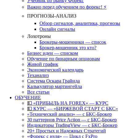
Учебник по рынку Форекс
Важно перед обучением по форекс! ⚡
ПРОГНОЗЫ-АНАЛИЗ
Обзор сигналов, аналитика, прогнозы
Онлайн сигналы
Лохотроны
Брокеры-мошенники — список
Брокер-мошенник это кто?
Бизнес идеи — списком
Обучение по бинарным опционам
Живой график
Экономический календарь
Теханализ
Система Оскара Грайнда
Калькулятор мартингейла
Все статьи
ОБУЧЕНИЕ
💵 «ПРИБЫЛЬ НА FOREX» — КУРС
💵 КУРС — «БИРЖЕВОЙ СТАРТ С БКС»
«Технический анализ» — с БКС-Брокер
30 паттернов Price Action — с БКС-Брокер
Индикаторы TradingView — с БКС-Брокер
20+ Простых и Надежных Стратегий
«Форекс с нуля» — Цикл с FxPro