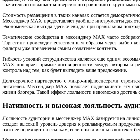
значительно повышает конверсию по сравнению с крупными п
Стоимость размещения в таких каналах остается демократичн
Мессенджер MAX предоставляет удобные инструменты для отсл
Экономическая выгода здесь очевидна при правильном подход
Тематические сообщества в мессенджер MAX часто собирают
Таргетинг происходит естественным образом через выбор ко
фильтры уже применены самим создателем контента.
Гибкость условий сотрудничества является еще одним весомы
MAX поощряет прямые договоренности между автором и рек
контроль над тем, как будет выглядеть ваше предложение.
Долгосрочное партнерство с микро-инфлюенсерами строится
читателей. Мессенджер MAX помогает поддерживать эту связ
жизни блогера. Такой эффект лояльности невозможно достичь
Нативность и высокая лояльность ауд
Лояльность аудитории в мессенджер MAX базируется на личном
создает высокий уровень доверия к рекламируемым продуктам
охотнее переходят по ссылкам, если они вписаны в контекст бе