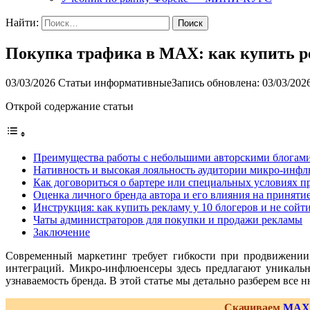
Найти:
Покупка трафика в MAX: как купить р
03/03/2026
Статьи информативные
Запись обновлена: 03/03/202
Открой содержание статьи
Преимущества работы с небольшими авторскими блогам
Нативность и высокая лояльность аудитории микро-инф
Как договориться о бартере или специальных условиях п
Оценка личного бренда автора и его влияния на принят
Инструкция: как купить рекламу у 10 блогеров и не сойт
Чаты администраторов для покупки и продажи рекламы
Заключение
Современный маркетинг требует гибкости при продвижении
интеграций. Микро-инфлюенсеры здесь предлагают уникальну
узнаваемость бренда. В этой статье мы детально разберем все
Скачиваем
MAX