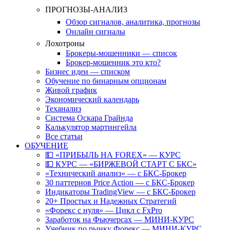
ПРОГНОЗЫ-АНАЛИЗ
Обзор сигналов, аналитика, прогнозы
Онлайн сигналы
Лохотроны
Брокеры-мошенники — список
Брокер-мошенник это кто?
Бизнес идеи — списком
Обучение по бинарным опционам
Живой график
Экономический календарь
Теханализ
Система Оскара Грайнда
Калькулятор мартингейла
Все статьи
ОБУЧЕНИЕ
💵 «ПРИБЫЛЬ НА FOREX» — КУРС
💵 КУРС — «БИРЖЕВОЙ СТАРТ С БКС»
«Технический анализ» — с БКС-Брокер
30 паттернов Price Action — с БКС-Брокер
Индикаторы TradingView — с БКС-Брокер
20+ Простых и Надежных Стратегий
«Форекс с нуля» — Цикл с FxPro
Заработок на Фьючерсах — МИНИ-КУРС
Учебник по рынку Форекс — МИНИ-КУРС