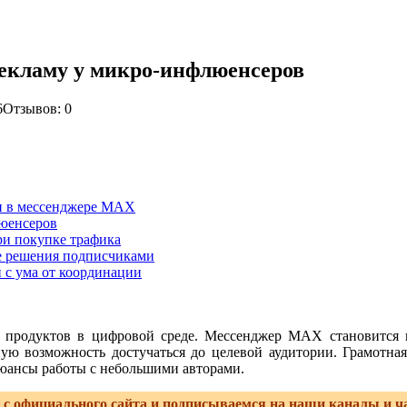
екламу у микро-инфлюенсеров
6
Отзывов: 0
и в мессенджере MAX
люенсеров
ри покупке трафика
ие решения подписчиками
и с ума от координации
 продуктов в цифровой среде. Мессенджер MAX становится 
ю возможность достучаться до целевой аудитории. Грамотная
 нюансы работы с небольшими авторами.
с официального сайта и подписываемся на наши каналы и ч