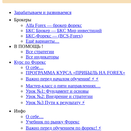
Зарабатываем и развиваемся
Брокеры
Alfa Forex — брокер форекс
БКС Брокер — БКС Мир инвестиций
БКС-Форекс — (BCS-Forex)
Ещё варианты…
В ПОМОЩЬ !
Все стратегии
Все индикаторы
Курс по Форекс
О себе…
ПРОГРАММА КУРСА «ПРИБЫЛЬ НА FOREX»
Важно перед началом обучения! ⚡ ⚡
Мастер-класс о пяти направлениях…
Урок №1: Фундамент и основы
Урок №2: Внедрение и стратегии
Урок №3 Пути к результату ⚡️
Инфо
О себе…
Учебник по рынку Форекс
Важно перед обучением по форекс! ⚡