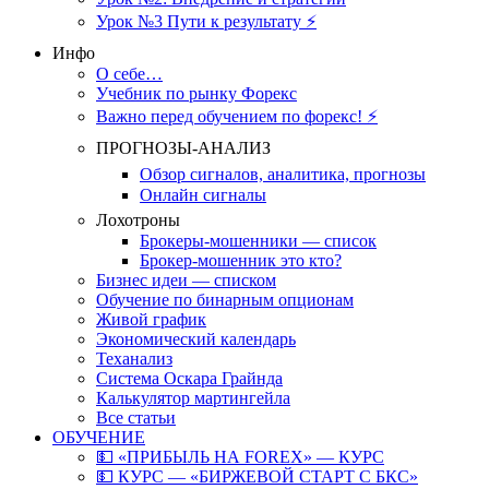
Урок №3 Пути к результату ⚡️
Инфо
О себе…
Учебник по рынку Форекс
Важно перед обучением по форекс! ⚡
ПРОГНОЗЫ-АНАЛИЗ
Обзор сигналов, аналитика, прогнозы
Онлайн сигналы
Лохотроны
Брокеры-мошенники — список
Брокер-мошенник это кто?
Бизнес идеи — списком
Обучение по бинарным опционам
Живой график
Экономический календарь
Теханализ
Система Оскара Грайнда
Калькулятор мартингейла
Все статьи
ОБУЧЕНИЕ
💵 «ПРИБЫЛЬ НА FOREX» — КУРС
💵 КУРС — «БИРЖЕВОЙ СТАРТ С БКС»