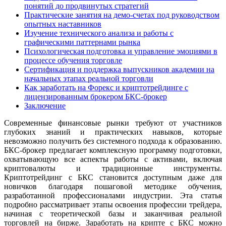
понятий до продвинутых стратегий
Практические занятия на демо-счетах под руководством
опытных наставников
Изучение технического анализа и работы с
графическими паттернами рынка
Психологическая подготовка и управление эмоциями в
процессе обучения торговле
Сертификация и поддержка выпускников академии на
начальных этапах реальной торговли
Как заработать на Форекс и криптотрейдинге с
лицензированным брокером БКС-брокер
Заключение
Современные финансовые рынки требуют от участников
глубоких знаний и практических навыков, которые
невозможно получить без системного подхода к образованию.
БКС-брокер предлагает комплексную программу подготовки,
охватывающую все аспекты работы с активами, включая
криптовалюты и традиционные инструменты.
Криптотрейдинг с БКС становится доступным даже для
новичков благодаря пошаговой методике обучения,
разработанной профессионалами индустрии. Эта статья
подробно рассматривает этапы освоения профессии трейдера,
начиная с теоретической базы и заканчивая реальной
торговлей на бирже. Заработать на крипте с БКС можно