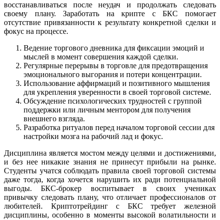
восстанавливаться после неудач и продолжать следовать
своему плану. Заработать на крипте с БКС помогает
отсутствие привязанности к результату конкретной сделки и
фокус на процессе.
Ведение торгового дневника для фиксации эмоций и
мыслей в момент совершения каждой сделки.
Регулярные перерывы в торговле для предотвращения
эмоционального выгорания и потери концентрации.
Использование аффирмаций и позитивного мышления
для укрепления уверенности в своей торговой системе.
Обсуждение психологических трудностей с группой
поддержки или личным ментором для получения
внешнего взгляда.
Разработка ритуалов перед началом торговой сессии для
настройки мозга на рабочий лад и фокус.
Дисциплина является мостом между целями и достижениями,
и без нее никакие знания не принесут прибыли на рынке.
Студенты учатся соблюдать правила своей торговой системы
даже тогда, когда хочется нарушить их ради потенциальной
выгоды. БКС-брокер воспитывает в своих учениках
привычку следовать плану, что отличает профессионалов от
любителей. Криптотрейдинг с БКС требует железной
дисциплины, особенно в моменты высокой волатильности и