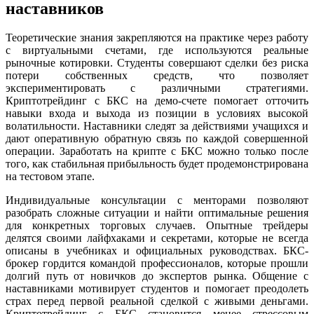
наставников
Теоретические знания закрепляются на практике через работу
с виртуальными счетами, где используются реальные
рыночные котировки. Студенты совершают сделки без риска
потери собственных средств, что позволяет
экспериментировать с различными стратегиями.
Криптотрейдинг с БКС на демо-счете помогает отточить
навыки входа и выхода из позиции в условиях высокой
волатильности. Наставники следят за действиями учащихся и
дают оперативную обратную связь по каждой совершенной
операции. Заработать на крипте с БКС можно только после
того, как стабильная прибыльность будет продемонстрирована
на тестовом этапе.
Индивидуальные консультации с менторами позволяют
разобрать сложные ситуации и найти оптимальные решения
для конкретных торговых случаев. Опытные трейдеры
делятся своими лайфхаками и секретами, которые не всегда
описаны в учебниках и официальных руководствах. БКС-
брокер гордится командой профессионалов, которые прошли
долгий путь от новичков до экспертов рынка. Общение с
наставниками мотивирует студентов и помогает преодолеть
страх перед первой реальной сделкой с живыми деньгами.
Криптотрейдинг с БКС становится менее стрессовым