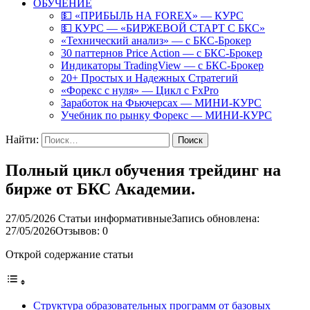
ОБУЧЕНИЕ
💵 «ПРИБЫЛЬ НА FOREX» — КУРС
💵 КУРС — «БИРЖЕВОЙ СТАРТ С БКС»
«Технический анализ» — с БКС-Брокер
30 паттернов Price Action — с БКС-Брокер
Индикаторы TradingView — с БКС-Брокер
20+ Простых и Надежных Стратегий
«Форекс с нуля» — Цикл с FxPro
Заработок на Фьючерсах — МИНИ-КУРС
Учебник по рынку Форекс — МИНИ-КУРС
Найти:
Полный цикл обучения трейдинг на
бирже от БКС Академии.
27/05/2026
Статьи информативные
Запись обновлена:
27/05/2026
Отзывов: 0
Открой содержание статьи
Структура образовательных программ от базовых