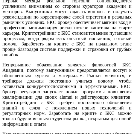
Первые месяцы реальной торговли сопровождаются
усиленным вниманием со стороны кураторов академии и
менторов. Выпускники могут задавать вопросы и получать
рекомендации по корректировке своей стратегии в реальных
рыночных условиях. БКС-брокер обеспечивает мягкий вход в
профессию, минимизируя риски потери капитала на старте
карьеры. Криптотрейдинг с БКС становится менее пугающим
процессом, когда рядом есть опытный наставник, готовый
помочь. Заработать на крипте с БКС на начальном этапе
проще благодаря системе поддержки и страховки от грубых
ошибок.
Непрерывное образование является филосогией БКС
Академии, поэтому выпускникам предоставляется доступ к
обновленным курсам и материалам. Рынки меняются, и
трейдеры должны постоянно учиться новому, чтобы
оставаться конкурентоспособными и эффективными. БКС-
брокер регулярно запускает новые программы повышения
квалификации для своих alumni и действующих клиентов.
Криптотрейдинг с БКС требует постоянного обновления
знаний в связи с появлением новых технологий и
регуляторных норм. Заработать на крипте с БКС можно
только будучи вечным студентом рынка, открытым для новой
информации и опыта.