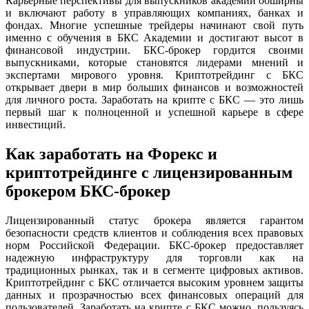
Карьерные перспективы для выпускников академии обширны
и включают работу в управляющих компаниях, банках и
фондах. Многие успешные трейдеры начинают свой путь
именно с обучения в БКС Академии и достигают высот в
финансовой индустрии. БКС-брокер гордится своими
выпускниками, которые становятся лидерами мнений и
экспертами мирового уровня. Криптотрейдинг с БКС
открывает двери в мир больших финансов и возможностей
для личного роста. Заработать на крипте с БКС — это лишь
первый шаг к полноценной и успешной карьере в сфере
инвестиций.
Как заработать на Форекс и
криптотрейдинге с лицензированным
брокером БКС-брокер
Лицензированный статус брокера является гарантом
безопасности средств клиентов и соблюдения всех правовых
норм Российской Федерации. БКС-брокер предоставляет
надежную инфраструктуру для торговли как на
традиционных рынках, так и в сегменте цифровых активов.
Криптотрейдинг с БКС отличается высоким уровнем защиты
данных и прозрачностью всех финансовых операций для
пользователей. Заработать на крипте с БКС можно, пользуясь