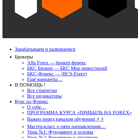
Зарабатываем и развиваемся
Брокеры
Alfa Forex — брокер форекс
БКС Брокер — БКС Мир инвестиций
БКС-Форекс — (BCS-Forex)
Ещё варианты…
В ПОМОЩЬ !
Все стратегии
Все индикаторы
Курс по Форекс
О себе…
ПРОГРАММА КУРСА «ПРИБЫЛЬ НА FOREX»
Важно перед началом обучения! ⚡ ⚡
Мастер-класс о пяти направлениях…
Урок №1: Фундамент и основы
Урок №2: Внедрение и стратегии