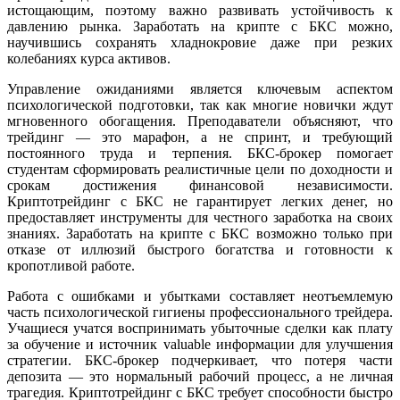
истощающим, поэтому важно развивать устойчивость к
давлению рынка. Заработать на крипте с БКС можно,
научившись сохранять хладнокровие даже при резких
колебаниях курса активов.
Управление ожиданиями является ключевым аспектом
психологической подготовки, так как многие новички ждут
мгновенного обогащения. Преподаватели объясняют, что
трейдинг — это марафон, а не спринт, и требующий
постоянного труда и терпения. БКС-брокер помогает
студентам сформировать реалистичные цели по доходности и
срокам достижения финансовой независимости.
Криптотрейдинг с БКС не гарантирует легких денег, но
предоставляет инструменты для честного заработка на своих
знаниях. Заработать на крипте с БКС возможно только при
отказе от иллюзий быстрого богатства и готовности к
кропотливой работе.
Работа с ошибками и убытками составляет неотъемлемую
часть психологической гигиены профессионального трейдера.
Учащиеся учатся воспринимать убыточные сделки как плату
за обучение и источник valuable информации для улучшения
стратегии. БКС-брокер подчеркивает, что потеря части
депозита — это нормальный рабочий процесс, а не личная
трагедия. Криптотрейдинг с БКС требует способности быстро