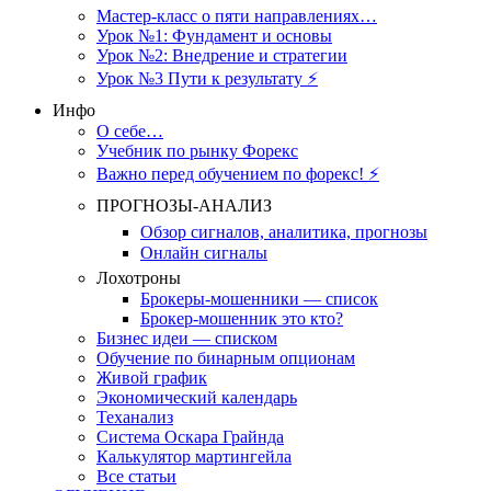
Мастер-класс о пяти направлениях…
Урок №1: Фундамент и основы
Урок №2: Внедрение и стратегии
Урок №3 Пути к результату ⚡️
Инфо
О себе…
Учебник по рынку Форекс
Важно перед обучением по форекс! ⚡
ПРОГНОЗЫ-АНАЛИЗ
Обзор сигналов, аналитика, прогнозы
Онлайн сигналы
Лохотроны
Брокеры-мошенники — список
Брокер-мошенник это кто?
Бизнес идеи — списком
Обучение по бинарным опционам
Живой график
Экономический календарь
Теханализ
Система Оскара Грайнда
Калькулятор мартингейла
Все статьи