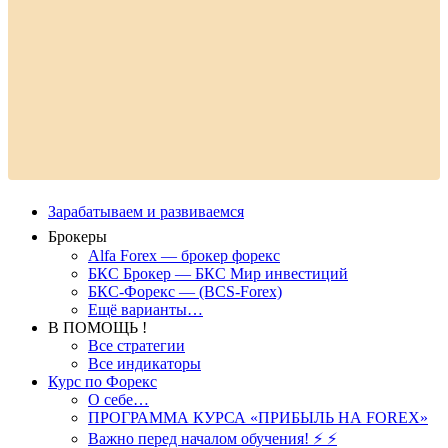
Зарабатываем и развиваемся
Брокеры
Alfa Forex — брокер форекс
БКС Брокер — БКС Мир инвестиций
БКС-Форекс — (BCS-Forex)
Ещё варианты…
В ПОМОЩЬ !
Все стратегии
Все индикаторы
Курс по Форекс
О себе…
ПРОГРАММА КУРСА «ПРИБЫЛЬ НА FOREX»
Важно перед началом обучения! ⚡ ⚡