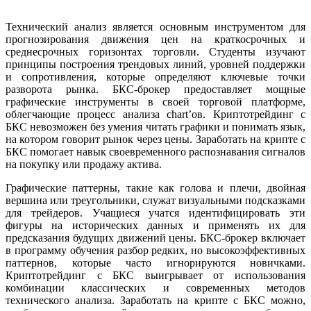
Технический анализ является основным инструментом для
прогнозирования движения цен на краткосрочных и
среднесрочных горизонтах торговли. Студенты изучают
принципы построения трендовых линий, уровней поддержки
и сопротивления, которые определяют ключевые точки
разворота рынка. БКС-брокер предоставляет мощные
графические инструменты в своей торговой платформе,
облегчающие процесс анализа chart’ов. Криптотрейдинг с
БКС невозможен без умения читать графики и понимать язык,
на котором говорит рынок через цены. Заработать на крипте с
БКС помогает навык своевременного распознавания сигналов
на покупку или продажу актива.
Графические паттерны, такие как голова и плечи, двойная
вершина или треугольники, служат визуальными подсказками
для трейдеров. Учащиеся учатся идентифицировать эти
фигуры на исторических данных и применять их для
предсказания будущих движений цены. БКС-брокер включает
в программу обучения разбор редких, но высокоэффективных
паттернов, которые часто игнорируются новичками.
Криптотрейдинг с БКС выигрывает от использования
комбинации классических и современных методов
технического анализа. Заработать на крипте с БКС можно,