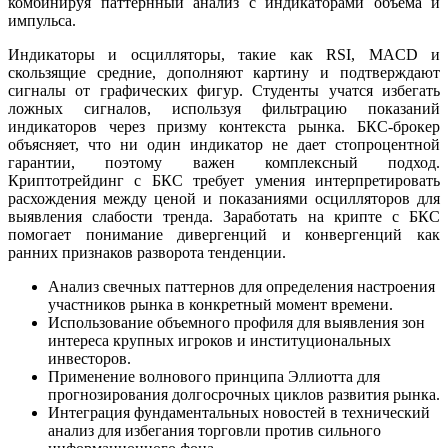
комбинируя паттернный анализ с индикаторами объема и
импульса.
Индикаторы и осцилляторы, такие как RSI, MACD и
скользящие средние, дополняют картину и подтверждают
сигналы от графических фигур. Студенты учатся избегать
ложных сигналов, используя фильтрацию показаний
индикаторов через призму контекста рынка. БКС-брокер
объясняет, что ни один индикатор не дает стопроцентной
гарантии, поэтому важен комплексный подход.
Криптотрейдинг с БКС требует умения интерпретировать
расхождения между ценой и показаниями осцилляторов для
выявления слабости тренда. Заработать на крипте с БКС
помогает понимание дивергенций и конвергенций как
ранних признаков разворота тенденции.
Анализ свечных паттернов для определения настроения
участников рынка в конкретный момент времени.
Использование объемного профиля для выявления зон
интереса крупных игроков и институциональных
инвесторов.
Применение волнового принципа Эллиотта для
прогнозирования долгосрочных циклов развития рынка.
Интеграция фундаментальных новостей в технический
анализ для избегания торговли против сильного