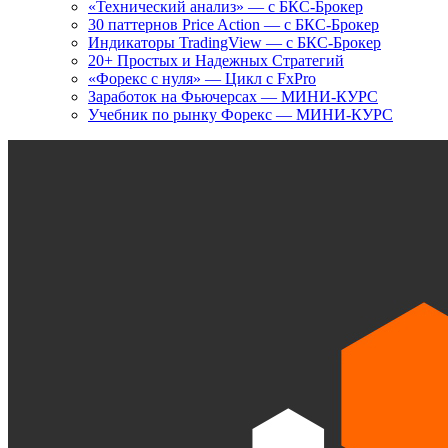
«Технический анализ» — с БКС-Брокер
30 паттернов Price Action — с БКС-Брокер
Индикаторы TradingView — с БКС-Брокер
20+ Простых и Надежных Стратегий
«Форекс с нуля» — Цикл с FxPro
Заработок на Фьючерсах — МИНИ-КУРС
Учебник по рынку Форекс — МИНИ-КУРС