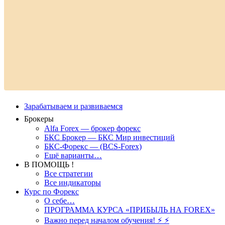
Зарабатываем и развиваемся
Брокеры
Alfa Forex — брокер форекс
БКС Брокер — БКС Мир инвестиций
БКС-Форекс — (BCS-Forex)
Ещё варианты…
В ПОМОЩЬ !
Все стратегии
Все индикаторы
Курс по Форекс
О себе…
ПРОГРАММА КУРСА «ПРИБЫЛЬ НА FOREX»
Важно перед началом обучения! ⚡ ⚡