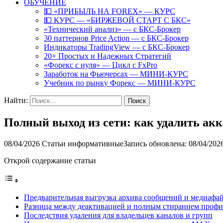
ОБУЧЕНИЕ
💵 «ПРИБЫЛЬ НА FOREX» — КУРС
💵 КУРС — «БИРЖЕВОЙ СТАРТ С БКС»
«Технический анализ» — с БКС-Брокер
30 паттернов Price Action — с БКС-Брокер
Индикаторы TradingView — с БКС-Брокер
20+ Простых и Надежных Стратегий
«Форекс с нуля» — Цикл с FxPro
Заработок на Фьючерсах — МИНИ-КУРС
Учебник по рынку Форекс — МИНИ-КУРС
Найти:
Полный выход из сети: как удалить ак
08/04/2026
Статьи информативные
Запись обновлена: 08/04/202
Открой содержание статьи
Предварительная выгрузка архива сообщений и медиафа
Разница между деактивацией и полным стиранием профи
Последствия удаления для владельцев каналов и групп