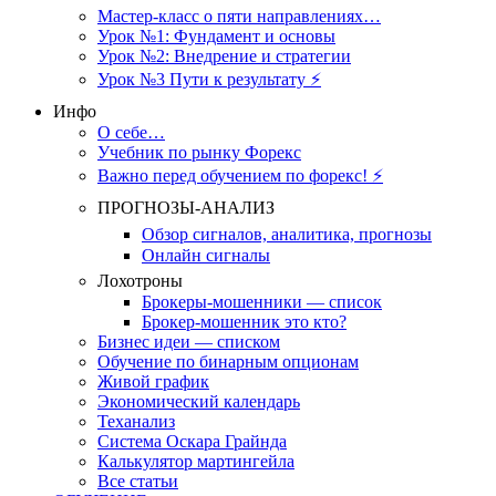
Мастер-класс о пяти направлениях…
Урок №1: Фундамент и основы
Урок №2: Внедрение и стратегии
Урок №3 Пути к результату ⚡️
Инфо
О себе…
Учебник по рынку Форекс
Важно перед обучением по форекс! ⚡
ПРОГНОЗЫ-АНАЛИЗ
Обзор сигналов, аналитика, прогнозы
Онлайн сигналы
Лохотроны
Брокеры-мошенники — список
Брокер-мошенник это кто?
Бизнес идеи — списком
Обучение по бинарным опционам
Живой график
Экономический календарь
Теханализ
Система Оскара Грайнда
Калькулятор мартингейла
Все статьи