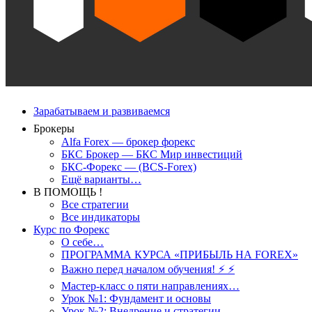
Зарабатываем и развиваемся
Брокеры
Alfa Forex — брокер форекс
БКС Брокер — БКС Мир инвестиций
БКС-Форекс — (BCS-Forex)
Ещё варианты…
В ПОМОЩЬ !
Все стратегии
Все индикаторы
Курс по Форекс
О себе…
ПРОГРАММА КУРСА «ПРИБЫЛЬ НА FOREX»
Важно перед началом обучения! ⚡ ⚡
Мастер-класс о пяти направлениях…
Урок №1: Фундамент и основы
Урок №2: Внедрение и стратегии