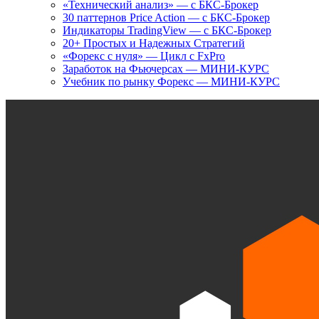
«Технический анализ» — с БКС-Брокер
30 паттернов Price Action — с БКС-Брокер
Индикаторы TradingView — с БКС-Брокер
20+ Простых и Надежных Стратегий
«Форекс с нуля» — Цикл с FxPro
Заработок на Фьючерсах — МИНИ-КУРС
Учебник по рынку Форекс — МИНИ-КУРС