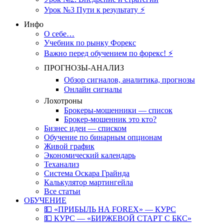
Урок №3 Пути к результату ⚡️
Инфо
О себе…
Учебник по рынку Форекс
Важно перед обучением по форекс! ⚡
ПРОГНОЗЫ-АНАЛИЗ
Обзор сигналов, аналитика, прогнозы
Онлайн сигналы
Лохотроны
Брокеры-мошенники — список
Брокер-мошенник это кто?
Бизнес идеи — списком
Обучение по бинарным опционам
Живой график
Экономический календарь
Теханализ
Система Оскара Грайнда
Калькулятор мартингейла
Все статьи
ОБУЧЕНИЕ
💵 «ПРИБЫЛЬ НА FOREX» — КУРС
💵 КУРС — «БИРЖЕВОЙ СТАРТ С БКС»