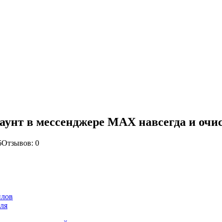
каунт в мессенджере MAX навсегда и очи
6
Отзывов: 0
йлов
ля