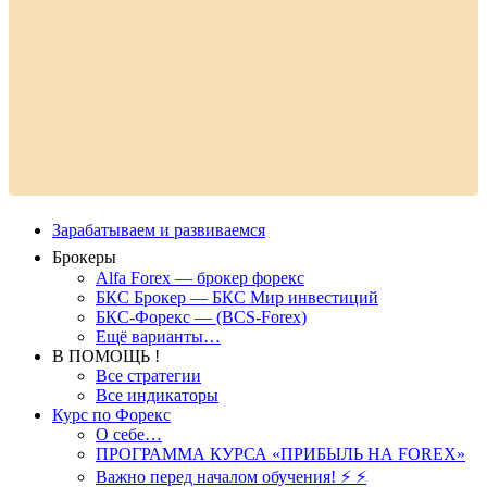
Зарабатываем и развиваемся
Брокеры
Alfa Forex — брокер форекс
БКС Брокер — БКС Мир инвестиций
БКС-Форекс — (BCS-Forex)
Ещё варианты…
В ПОМОЩЬ !
Все стратегии
Все индикаторы
Курс по Форекс
О себе…
ПРОГРАММА КУРСА «ПРИБЫЛЬ НА FOREX»
Важно перед началом обучения! ⚡ ⚡