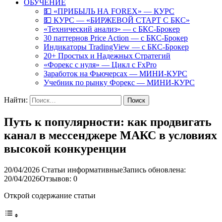
ОБУЧЕНИЕ
💵 «ПРИБЫЛЬ НА FOREX» — КУРС
💵 КУРС — «БИРЖЕВОЙ СТАРТ С БКС»
«Технический анализ» — с БКС-Брокер
30 паттернов Price Action — с БКС-Брокер
Индикаторы TradingView — с БКС-Брокер
20+ Простых и Надежных Стратегий
«Форекс с нуля» — Цикл с FxPro
Заработок на Фьючерсах — МИНИ-КУРС
Учебник по рынку Форекс — МИНИ-КУРС
Найти:
Путь к популярности: как продвигать
канал в мессенджере МАКС в условиях
высокой конкуренции
20/04/2026
Статьи информативные
Запись обновлена:
20/04/2026
Отзывов: 0
Открой содержание статьи