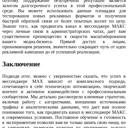
поэтому поддержание безупречной репутации является
залогом долгосрочного успеха в этой профессиональной
среде. Вы можете использовать данные площадки для
тестирования новых рекламных форматов и получения
быстрой обратной связи от более опытных коллег по цеху.
Знание того, как продвигать канал в мессенджере МАКС
через личные связи в администраторских чатах, дает вам
существенное преимущество в скорости масштабирования
вашего медиа-бизнеса. Прямой доступ к лицам,
принимающим решения, значительно сокращает путь от идеи
рекламной кампании до её успешной реализации.
Заключение
Подводя итог, можно с уверенностью сказать, что успех в
мессенджере MAX зависит от комплексного подхода,
сочетающего в себе техническую оптимизацию, творческий
контент и активное взаимодействие с профессиональным
сообществом. Мы детально рассмотрели ключевые стратегии,
включая работу с алгоритмами, внешними источниками
трафика и аналитическими данными, что дает вам полное
понимание того, как продвигать канал в мессенджере МАКС
в современных условиях. Постоянное обучение и готовность
к экспериментам позволят вам не только занять свою нишу, но
и удерживать лидерские позиции на протяжении долгого