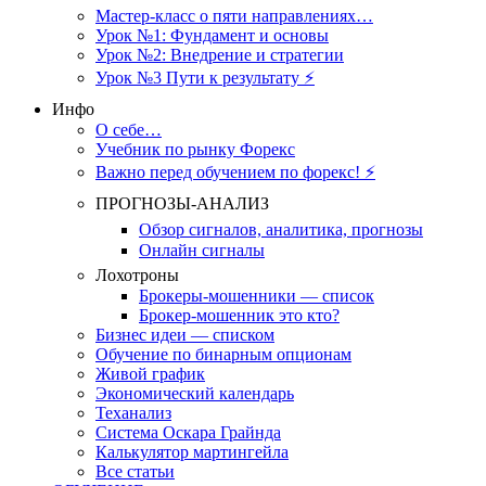
Мастер-класс о пяти направлениях…
Урок №1: Фундамент и основы
Урок №2: Внедрение и стратегии
Урок №3 Пути к результату ⚡️
Инфо
О себе…
Учебник по рынку Форекс
Важно перед обучением по форекс! ⚡
ПРОГНОЗЫ-АНАЛИЗ
Обзор сигналов, аналитика, прогнозы
Онлайн сигналы
Лохотроны
Брокеры-мошенники — список
Брокер-мошенник это кто?
Бизнес идеи — списком
Обучение по бинарным опционам
Живой график
Экономический календарь
Теханализ
Система Оскара Грайнда
Калькулятор мартингейла
Все статьи