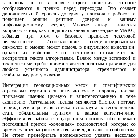
заголовок, но и в первые строки описания, которые
отображаются в превью перед переходом. Это создает
дополнительный уровень доверия у поисковых роботов и
повышает общий рейтинг доверия к вашему
информационному ресурсу. Многие авторы задаются
вопросом о том, как продвигать канал в мессенджере МАКС,
забывая при этом о базовых правилах текстовой
релевантности. Использование специализированных
символов и эмодзи может помочь в визуальном выделении,
однако их избыток часто негативно сказывается на
восприятии текста алгоритмами. Баланс между эстетикой и
техническими требованиями является золотым правилом для
любого успешного администратора, стремящегося к
стабильному росту охватов.
Интеграция геолокационных меток и специфических
отраслевых терминов значительно сужает воронку поиска,
привлекая именно целевую и заинтересованную в теме
аудиторию. Актуальные тренды меняются быстро, поэтому
периодическая ревизия списка используемых тегов должна
стать обязательным пунктом в вашем контент-плане.
Эффективная работа с внутренним поиском обеспечивает
постоянный приток «холодных» пользователей, которые со
временем превращаются в лояльное ядро вашего сообщества.
Не стоит пренебрегать возможностью указать несколько