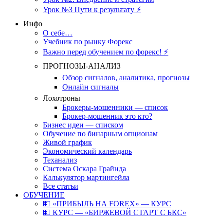
Урок №3 Пути к результату ⚡️
Инфо
О себе…
Учебник по рынку Форекс
Важно перед обучением по форекс! ⚡
ПРОГНОЗЫ-АНАЛИЗ
Обзор сигналов, аналитика, прогнозы
Онлайн сигналы
Лохотроны
Брокеры-мошенники — список
Брокер-мошенник это кто?
Бизнес идеи — списком
Обучение по бинарным опционам
Живой график
Экономический календарь
Теханализ
Система Оскара Грайнда
Калькулятор мартингейла
Все статьи
ОБУЧЕНИЕ
💵 «ПРИБЫЛЬ НА FOREX» — КУРС
💵 КУРС — «БИРЖЕВОЙ СТАРТ С БКС»