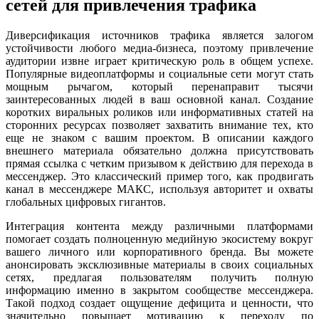
сетей для привлечения трафика
Диверсификация источников трафика является залогом
устойчивости любого медиа-бизнеса, поэтому привлечение
аудитории извне играет критическую роль в общем успехе.
Популярные видеоплатформы и социальные сети могут стать
мощным рычагом, который перенаправит тысячи
заинтересованных людей в ваш основной канал. Создание
коротких виральных роликов или информативных статей на
сторонних ресурсах позволяет захватить внимание тех, кто
еще не знаком с вашим проектом. В описании каждого
внешнего материала обязательно должна присутствовать
прямая ссылка с четким призывом к действию для перехода в
мессенджер. Это классический пример того, как продвигать
канал в мессенджере МАКС, используя авторитет и охваты
глобальных цифровых гигантов.
Интеграция контента между различными платформами
помогает создать полноценную медийную экосистему вокруг
вашего личного или корпоративного бренда. Вы можете
анонсировать эксклюзивные материалы в своих социальных
сетях, предлагая пользователям получить полную
информацию именно в закрытом сообществе мессенджера.
Такой подход создает ощущение дефицита и ценности, что
значительно повышает мотивацию к переходу по