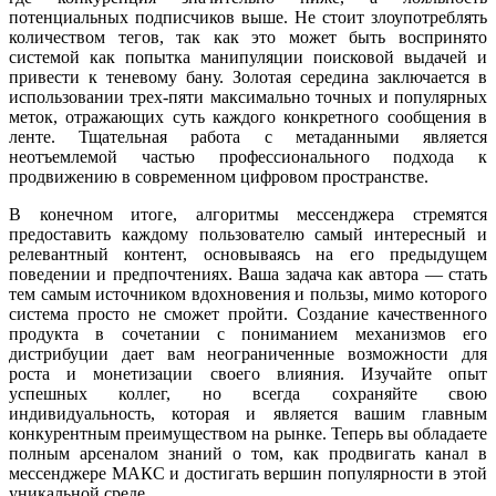
потенциальных подписчиков выше. Не стоит злоупотреблять
количеством тегов, так как это может быть воспринято
системой как попытка манипуляции поисковой выдачей и
привести к теневому бану. Золотая середина заключается в
использовании трех-пяти максимально точных и популярных
меток, отражающих суть каждого конкретного сообщения в
ленте. Тщательная работа с метаданными является
неотъемлемой частью профессионального подхода к
продвижению в современном цифровом пространстве.
В конечном итоге, алгоритмы мессенджера стремятся
предоставить каждому пользователю самый интересный и
релевантный контент, основываясь на его предыдущем
поведении и предпочтениях. Ваша задача как автора — стать
тем самым источником вдохновения и пользы, мимо которого
система просто не сможет пройти. Создание качественного
продукта в сочетании с пониманием механизмов его
дистрибуции дает вам неограниченные возможности для
роста и монетизации своего влияния. Изучайте опыт
успешных коллег, но всегда сохраняйте свою
индивидуальность, которая и является вашим главным
конкурентным преимуществом на рынке. Теперь вы обладаете
полным арсеналом знаний о том, как продвигать канал в
мессенджере МАКС и достигать вершин популярности в этой
уникальной среде.