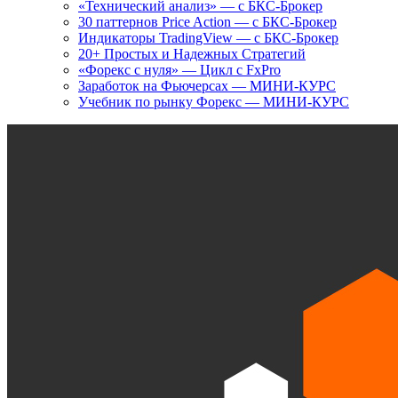
«Технический анализ» — с БКС-Брокер
30 паттернов Price Action — с БКС-Брокер
Индикаторы TradingView — с БКС-Брокер
20+ Простых и Надежных Стратегий
«Форекс с нуля» — Цикл с FxPro
Заработок на Фьючерсах — МИНИ-КУРС
Учебник по рынку Форекс — МИНИ-КУРС