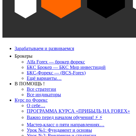
Зарабатываем и развиваемся
Брокеры
Alfa Forex — брокер форекс
БКС Брокер — БКС Мир инвестиций
БКС-Форекс — (BCS-Forex)
Ещё варианты…
В ПОМОЩЬ !
Все стратегии
Все индикаторы
Курс по Форекс
О себе…
ПРОГРАММА КУРСА «ПРИБЫЛЬ НА FOREX»
Важно перед началом обучения! ⚡ ⚡
Мастер-класс о пяти направлениях…
Урок №1: Фундамент и основы
Урок №2: Внедрение и стратегии