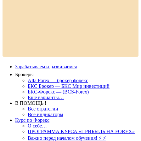
Зарабатываем и развиваемся
Брокеры
Alfa Forex — брокер форекс
БКС Брокер — БКС Мир инвестиций
БКС-Форекс — (BCS-Forex)
Ещё варианты…
В ПОМОЩЬ !
Все стратегии
Все индикаторы
Курс по Форекс
О себе…
ПРОГРАММА КУРСА «ПРИБЫЛЬ НА FOREX»
Важно перед началом обучения! ⚡ ⚡