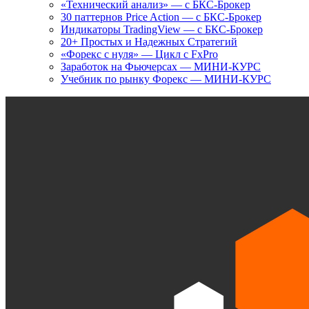
«Технический анализ» — с БКС-Брокер
30 паттернов Price Action — с БКС-Брокер
Индикаторы TradingView — с БКС-Брокер
20+ Простых и Надежных Стратегий
«Форекс с нуля» — Цикл с FxPro
Заработок на Фьючерсах — МИНИ-КУРС
Учебник по рынку Форекс — МИНИ-КУРС