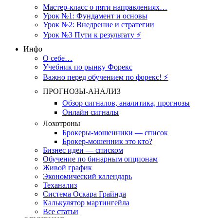
Мастер-класс о пяти направлениях…
Урок №1: Фундамент и основы
Урок №2: Внедрение и стратегии
Урок №3 Пути к результату ⚡️
Инфо
О себе…
Учебник по рынку Форекс
Важно перед обучением по форекс! ⚡
ПРОГНОЗЫ-АНАЛИЗ
Обзор сигналов, аналитика, прогнозы
Онлайн сигналы
Лохотроны
Брокеры-мошенники — список
Брокер-мошенник это кто?
Бизнес идеи — списком
Обучение по бинарным опционам
Живой график
Экономический календарь
Теханализ
Система Оскара Грайнда
Калькулятор мартингейла
Все статьи