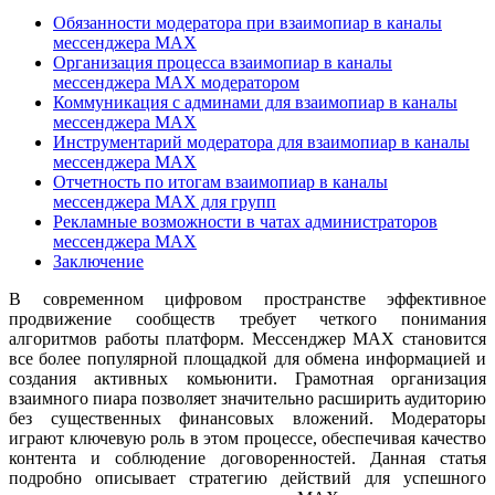
Обязанности модератора при взаимопиар в каналы
мессенджера MAX
Организация процесса взаимопиар в каналы
мессенджера MAX модератором
Коммуникация с админами для взаимопиар в каналы
мессенджера MAX
Инструментарий модератора для взаимопиар в каналы
мессенджера MAX
Отчетность по итогам взаимопиар в каналы
мессенджера MAX для групп
Рекламные возможности в чатах администраторов
мессенджера MAX
Заключение
В современном цифровом пространстве эффективное
продвижение сообществ требует четкого понимания
алгоритмов работы платформ. Мессенджер MAX становится
все более популярной площадкой для обмена информацией и
создания активных комьюнити. Грамотная организация
взаимного пиара позволяет значительно расширить аудиторию
без существенных финансовых вложений. Модераторы
играют ключевую роль в этом процессе, обеспечивая качество
контента и соблюдение договоренностей. Данная статья
подробно описывает стратегию действий для успешного