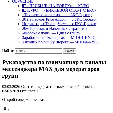
ОБУЧЕНИЕ
💵 «ПРИБЫЛЬ НА FOREX» — КУРС
💵 КУРС — «БИРЖЕВОЙ СТАРТ С БКС»
«Технический анализ» — с БКС-Брокер
30 паттернов Price Action — с БКС-Брокер
Индикаторы TradingView — с БКС-Брокер
20+ Простых и Надежных Стратегий
«Форекс с нуля» — Цикл с FxPro
Заработок на Фьючерсах — МИНИ-КУРС
Учебник по рынку Форекс — МИНИ-КУРС
Найти:
Руководство по взаимопиар в каналы
мессенджера MAX для модераторов
групп
03/03/2026
Статьи информативные
Запись обновлена:
03/03/2026
Отзывов: 0
Открой содержание статьи