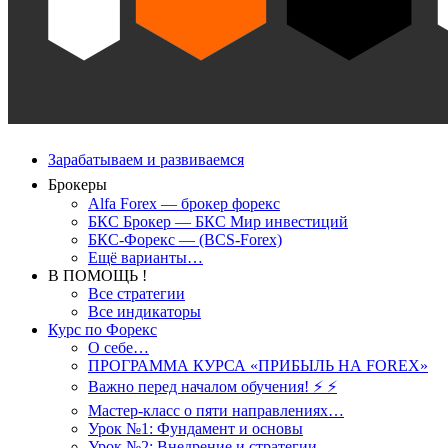
Зарабатываем и развиваемся
Брокеры
Alfa Forex — брокер форекс
БКС Брокер — БКС Мир инвестиций
БКС-Форекс — (BCS-Forex)
Ещё варианты…
В ПОМОЩЬ !
Все стратегии
Все индикаторы
Курс по Форекс
О себе…
ПРОГРАММА КУРСА «ПРИБЫЛЬ НА FOREX»
Важно перед началом обучения! ⚡ ⚡
Мастер-класс о пяти направлениях…
Урок №1: Фундамент и основы
Урок №2: Внедрение и стратегии