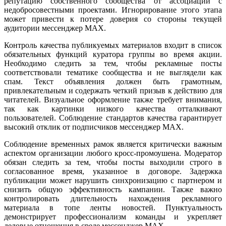
репутацию собственного сообщества от ассоциации с
недобросовестными проектами. Игнорирование этого этапа
может привести к потере доверия со стороны текущей
аудитории мессенджер MAX.
Контроль качества публикуемых материалов входит в список
обязательных функций куратора группы во время акции.
Необходимо следить за тем, чтобы рекламные посты
соответствовали тематике сообщества и не выглядели как
спам. Текст объявления должен быть грамотным,
привлекательным и содержать четкий призыв к действию для
читателей. Визуальное оформление также требует внимания,
так как картинки низкого качества отталкивают
пользователей. Соблюдение стандартов качества гарантирует
высокий отклик от подписчиков мессенджер MAX.
Соблюдение временных рамок является критически важным
аспектом организации любого кросс-промоушена. Модератор
обязан следить за тем, чтобы посты выходили строго в
согласованное время, указанное в договоре. Задержка
публикации может нарушить синхронизацию с партнером и
снизить общую эффективность кампании. Также важно
контролировать длительность нахождения рекламного
материала в топе ленты новостей. Пунктуальность
демонстрирует профессионализм команды и укрепляет
деловые отношения в среде мессенджер MAX.