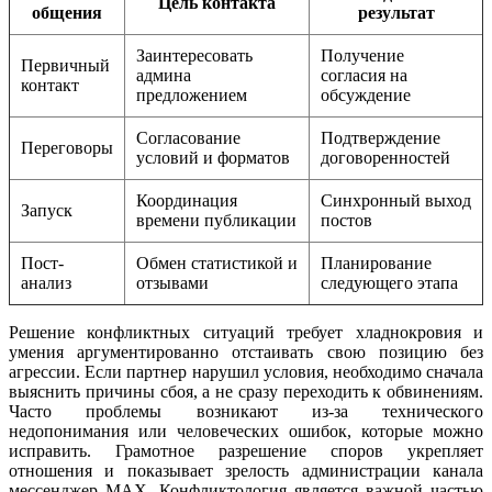
Цель контакта
общения
результат
Заинтересовать
Получение
Первичный
админа
согласия на
контакт
предложением
обсуждение
Согласование
Подтверждение
Переговоры
условий и форматов
договоренностей
Координация
Синхронный выход
Запуск
времени публикации
постов
Пост-
Обмен статистикой и
Планирование
анализ
отзывами
следующего этапа
Решение конфликтных ситуаций требует хладнокровия и
умения аргументированно отстаивать свою позицию без
агрессии. Если партнер нарушил условия, необходимо сначала
выяснить причины сбоя, а не сразу переходить к обвинениям.
Часто проблемы возникают из-за технического
недопонимания или человеческих ошибок, которые можно
исправить. Грамотное разрешение споров укрепляет
отношения и показывает зрелость администрации канала
мессенджер MAX. Конфликтология является важной частью