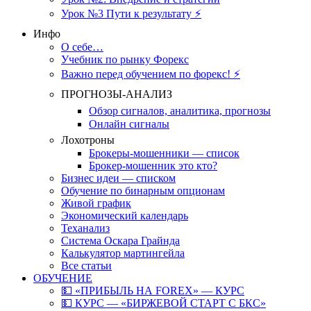
Урок №3 Пути к результату ⚡️
Инфо
О себе…
Учебник по рынку Форекс
Важно перед обучением по форекс! ⚡
ПРОГНОЗЫ-АНАЛИЗ
Обзор сигналов, аналитика, прогнозы
Онлайн сигналы
Лохотроны
Брокеры-мошенники — список
Брокер-мошенник это кто?
Бизнес идеи — списком
Обучение по бинарным опционам
Живой график
Экономический календарь
Теханализ
Система Оскара Грайнда
Калькулятор мартингейла
Все статьи
ОБУЧЕНИЕ
💵 «ПРИБЫЛЬ НА FOREX» — КУРС
💵 КУРС — «БИРЖЕВОЙ СТАРТ С БКС»