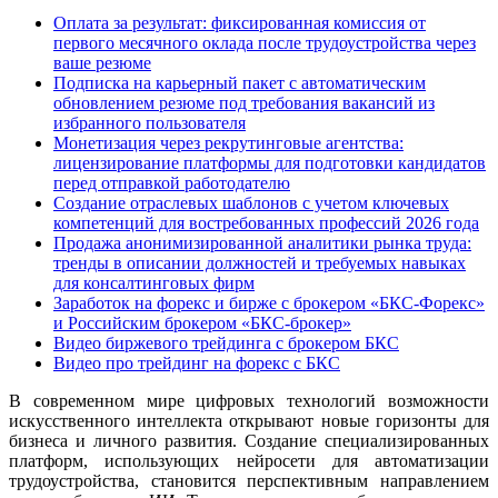
Оплата за результат: фиксированная комиссия от
первого месячного оклада после трудоустройства через
ваше резюме
Подписка на карьерный пакет с автоматическим
обновлением резюме под требования вакансий из
избранного пользователя
Монетизация через рекрутинговые агентства:
лицензирование платформы для подготовки кандидатов
перед отправкой работодателю
Создание отраслевых шаблонов с учетом ключевых
компетенций для востребованных профессий 2026 года
Продажа анонимизированной аналитики рынка труда:
тренды в описании должностей и требуемых навыках
для консалтинговых фирм
Заработок на форекс и бирже с брокером «БКС-Форекс»
и Российским брокером «БКС-брокер»
Видео биржевого трейдинга с брокером БКС
Видео про трейдинг на форекс с БКС
В современном мире цифровых технологий возможности
искусственного интеллекта открывают новые горизонты для
бизнеса и личного развития. Создание специализированных
платформ, использующих нейросети для автоматизации
трудоустройства, становится перспективным направлением