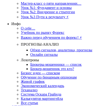
Мастер-класс о пяти направлениях…
Урок №1: Фундамент и основы
Урок №2: Внедрение и стратегии
Урок №3 Пути к результату ⚡️
Инфо
О себе…
Учебник по рынку Форекс
Важно перед обучением по форекс! ⚡
ПРОГНОЗЫ-АНАЛИЗ
Обзор сигналов, аналитика, прогнозы
Онлайн сигналы
Лохотроны
Брокеры-мошенники — список
Брокер-мошенник это кто?
Бизнес идеи — списком
Обучение по бинарным опционам
Живой график
Экономический календарь
Теханализ
Система Оскара Грайнда
Калькулятор мартингейла
Все статьи