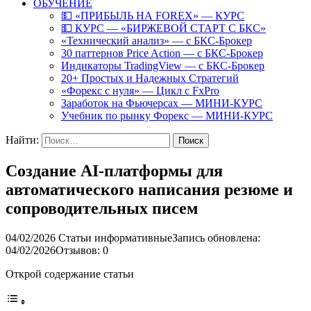
ОБУЧЕНИЕ
💵 «ПРИБЫЛЬ НА FOREX» — КУРС
💵 КУРС — «БИРЖЕВОЙ СТАРТ С БКС»
«Технический анализ» — с БКС-Брокер
30 паттернов Price Action — с БКС-Брокер
Индикаторы TradingView — с БКС-Брокер
20+ Простых и Надежных Стратегий
«Форекс с нуля» — Цикл с FxPro
Заработок на Фьючерсах — МИНИ-КУРС
Учебник по рынку Форекс — МИНИ-КУРС
Найти:
Создание AI-платформы для
автоматического написания резюме и
сопроводительных писем
04/02/2026
Статьи информативные
Запись обновлена:
04/02/2026
Отзывов: 0
Открой содержание статьи