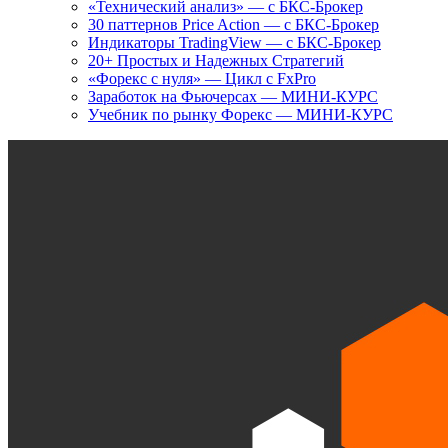
«Технический анализ» — с БКС-Брокер
30 паттернов Price Action — с БКС-Брокер
Индикаторы TradingView — с БКС-Брокер
20+ Простых и Надежных Стратегий
«Форекс с нуля» — Цикл с FxPro
Заработок на Фьючерсах — МИНИ-КУРС
Учебник по рынку Форекс — МИНИ-КУРС