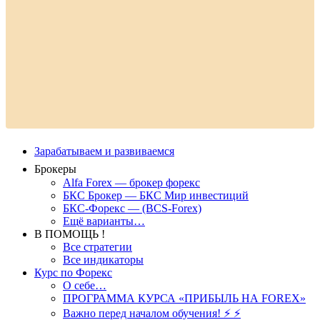
Зарабатываем и развиваемся
Брокеры
Alfa Forex — брокер форекс
БКС Брокер — БКС Мир инвестиций
БКС-Форекс — (BCS-Forex)
Ещё варианты…
В ПОМОЩЬ !
Все стратегии
Все индикаторы
Курс по Форекс
О себе…
ПРОГРАММА КУРСА «ПРИБЫЛЬ НА FOREX»
Важно перед началом обучения! ⚡ ⚡