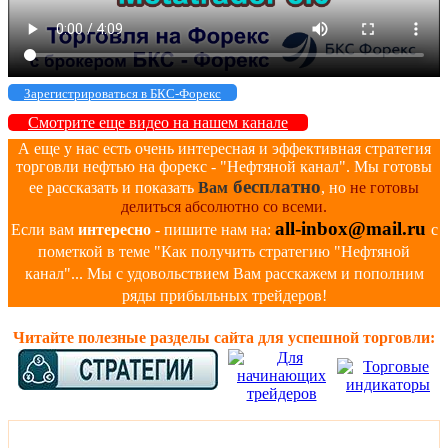
Зарегистрироваться в БКС-Форекс
Смотрите еще видео на нашем канале
А еще у нас есть очень интересная и эффективная стратегия
торговли нефтью на форекс - "Нефтяной канал". Мы готовы
бесплатно
ее рассказать и показать
Вам
, но
не готовы
делиться абсолютно со всеми.
all-inbox@mail.ru
Если вам
интересно
- пишите нам на:
с
пометкой в теме "Как получить стратегию "Нефтяной
канал"... Мы с удовольствием Вам расскажем и пополним
ряды прибыльных трейдеров!
Читайте полезные разделы сайта для успешной торговли: