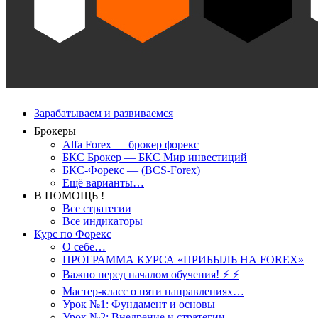
Зарабатываем и развиваемся
Брокеры
Alfa Forex — брокер форекс
БКС Брокер — БКС Мир инвестиций
БКС-Форекс — (BCS-Forex)
Ещё варианты…
В ПОМОЩЬ !
Все стратегии
Все индикаторы
Курс по Форекс
О себе…
ПРОГРАММА КУРСА «ПРИБЫЛЬ НА FOREX»
Важно перед началом обучения! ⚡ ⚡
Мастер-класс о пяти направлениях…
Урок №1: Фундамент и основы
Урок №2: Внедрение и стратегии