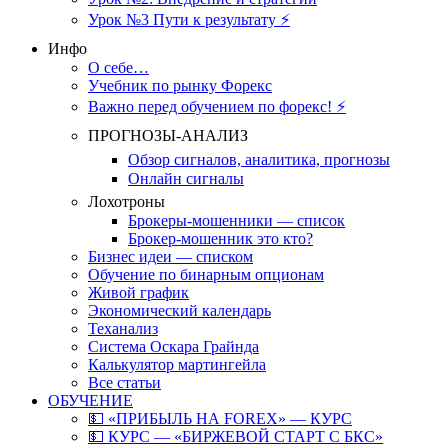
Урок №3 Пути к результату ⚡️
Инфо
О себе…
Учебник по рынку Форекс
Важно перед обучением по форекс! ⚡
ПРОГНОЗЫ-АНАЛИЗ
Обзор сигналов, аналитика, прогнозы
Онлайн сигналы
Лохотроны
Брокеры-мошенники — список
Брокер-мошенник это кто?
Бизнес идеи — списком
Обучение по бинарным опционам
Живой график
Экономический календарь
Теханализ
Система Оскара Грайнда
Калькулятор мартингейла
Все статьи
ОБУЧЕНИЕ
💵 «ПРИБЫЛЬ НА FOREX» — КУРС
💵 КУРС — «БИРЖЕВОЙ СТАРТ С БКС»