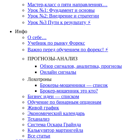
Мастер-класс о пяти направлениях…
Урок №1: Фундамент и основы
Урок №2: Внедрение и стратегии
Урок №3 Пути к результату ⚡️
Инфо
О себе…
Учебник по рынку Форекс
Важно перед обучением по форекс! ⚡
ПРОГНОЗЫ-АНАЛИЗ
Обзор сигналов, аналитика, прогнозы
Онлайн сигналы
Лохотроны
Брокеры-мошенники — список
Брокер-мошенник это кто?
Бизнес идеи — списком
Обучение по бинарным опционам
Живой график
Экономический календарь
Теханализ
Система Оскара Грайнда
Калькулятор мартингейла
Все статьи