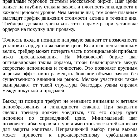
правилами торговой системы Московской биржи. Шаг цены
влияет на глубину стакана заявок и плотность ликвидности в
каждом ценовом уровне. Чем меньше шаг, тем более плавным
выглядит график движения стоимости актива в течение дня.
Трейдеры должны учитывать этот параметр при установке
ордеров на покупку или продажу.
Точность входа в позицию напрямую зависит от возможности
установить ордер по желаемой цене. Если шаг цены слишком
велик, трейдер может потерять часть потенциальной прибыли
из-за проскальзывания. На Московской бирже шаг
оптимизирован таким образом, чтобы балансировать между
скоростью исполнения и точностью. Это позволяет крупным
игрокам эффективно размещать большие объемы заявок без
существенного влияния на рынок. Мелкие участники также
выигрывают от такой структуры благодаря узким спредам
между покупкой и продажей.
Выход из позиции требует не меньшего внимания к деталям
ценообразования и ликвидности стакана. При закрытии
сделки трейдер должен убедиться, что его ордер будет
исполнен по справедливой цене. Минимальный шаг
позволяет гибко управлять уровнями стоп-лосс и тейк-профит
для защиты капитала. Неправильный выбор цены выхода
может привести к преждевременному срабатыванию