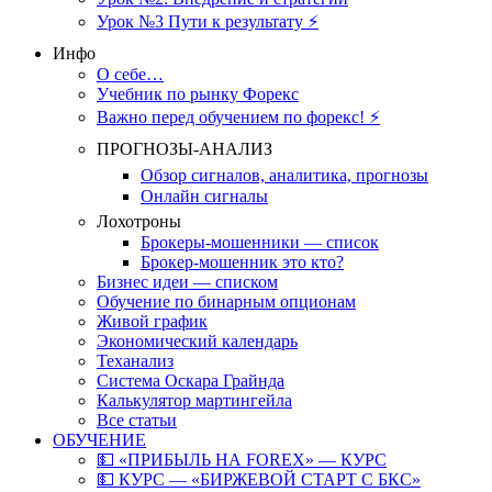
Урок №3 Пути к результату ⚡️
Инфо
О себе…
Учебник по рынку Форекс
Важно перед обучением по форекс! ⚡
ПРОГНОЗЫ-АНАЛИЗ
Обзор сигналов, аналитика, прогнозы
Онлайн сигналы
Лохотроны
Брокеры-мошенники — список
Брокер-мошенник это кто?
Бизнес идеи — списком
Обучение по бинарным опционам
Живой график
Экономический календарь
Теханализ
Система Оскара Грайнда
Калькулятор мартингейла
Все статьи
ОБУЧЕНИЕ
💵 «ПРИБЫЛЬ НА FOREX» — КУРС
💵 КУРС — «БИРЖЕВОЙ СТАРТ С БКС»