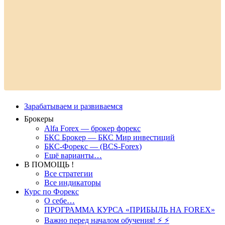
Зарабатываем и развиваемся
Брокеры
Alfa Forex — брокер форекс
БКС Брокер — БКС Мир инвестиций
БКС-Форекс — (BCS-Forex)
Ещё варианты…
В ПОМОЩЬ !
Все стратегии
Все индикаторы
Курс по Форекс
О себе…
ПРОГРАММА КУРСА «ПРИБЫЛЬ НА FOREX»
Важно перед началом обучения! ⚡ ⚡