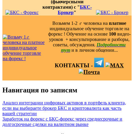
(фьючерсными
контрактами) с "
БКС-
Брокер
"
Возьмем 1-2 ‍♂️ человека на
платное
индивидуальное обучение торговле на
форекс ! Обучение на основе
100
видео-
уроков ️ + консультирование и разборы,
советы, обсуждения.
Подробности
тут
и в личном общении...
КОНТАКТЫ -
Навигация по записям
Анализ интеграции цифровых активов в портфель клиента,
если вы выбираете брокер БКС и криптовалюта как часть
вашей стратегии
Заработок на форекс с БКС-форекс через среднесрочные и
долгосрочные сделки на валютном рынке