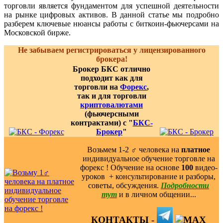
торговли является фундаментом для успешной деятельности
на рынке цифровых активов. В данной статье мы подробно
разберем ключевые нюансы работы с биткоин-фьючерсами на
Московской бирже.
Не забываем регистрироваться у лицензированного
брокера!
Брокер БКС отлично
подходит как для
торговли на
Форекс
,
так и для торговли
криптовалютами
(фьючерсными
контрактами) с "
БКС-
Брокер
"
Возьмем 1-2 ‍♂️ человека на
платное
индивидуальное обучение торговле на
форекс ! Обучение на основе
100
видео-
уроков ️ + консультирование и разборы,
советы, обсуждения.
Подробности
тут
и в личном общении...
КОНТАКТЫ -