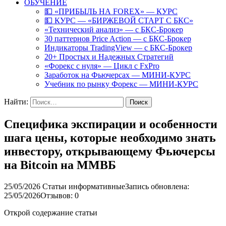
ОБУЧЕНИЕ
💵 «ПРИБЫЛЬ НА FOREX» — КУРС
💵 КУРС — «БИРЖЕВОЙ СТАРТ С БКС»
«Технический анализ» — с БКС-Брокер
30 паттернов Price Action — с БКС-Брокер
Индикаторы TradingView — с БКС-Брокер
20+ Простых и Надежных Стратегий
«Форекс с нуля» — Цикл с FxPro
Заработок на Фьючерсах — МИНИ-КУРС
Учебник по рынку Форекс — МИНИ-КУРС
Найти:
Специфика экспирации и особенности
шага цены, которые необходимо знать
инвестору, открывающему Фьючерсы
на Bitcoin на ММВБ
25/05/2026
Статьи информативные
Запись обновлена:
25/05/2026
Отзывов: 0
Открой содержание статьи