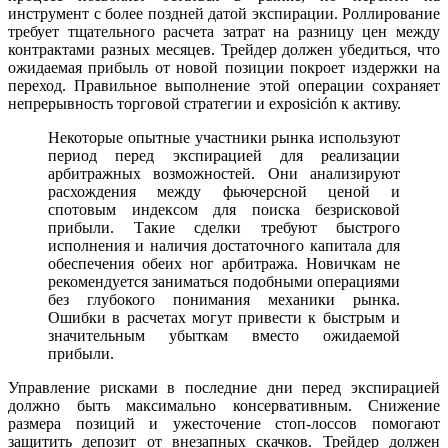
инструмент с более поздней датой экспирации. Роллирование
требует тщательного расчета затрат на разницу цен между
контрактами разных месяцев. Трейдер должен убедиться, что
ожидаемая прибыль от новой позиции покроет издержки на
переход. Правильное выполнение этой операции сохраняет
непрерывность торговой стратегии и exposición к активу.
Некоторые опытные участники рынка используют
период перед экспирацией для реализации
арбитражных возможностей. Они анализируют
расхождения между фьючерсной ценой и
спотовым индексом для поиска безрисковой
прибыли. Такие сделки требуют быстрого
исполнения и наличия достаточного капитала для
обеспечения обеих ног арбитража. Новичкам не
рекомендуется заниматься подобными операциями
без глубокого понимания механики рынка.
Ошибки в расчетах могут привести к быстрым и
значительным убыткам вместо ожидаемой
прибыли.
Управление рисками в последние дни перед экспирацией
должно быть максимально консервативным. Снижение
размера позиций и ужесточение стоп-лоссов помогают
защитить депозит от внезапных скачков. Трейдер должен