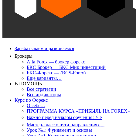
Зарабатываем и развиваемся
Брокеры
Alfa Forex — брокер форекс
БКС Брокер — БКС Мир инвестиций
БКС-Форекс — (BCS-Forex)
Ещё варианты…
В ПОМОЩЬ !
Все стратегии
Все индикаторы
Курс по Форекс
О себе…
ПРОГРАММА КУРСА «ПРИБЫЛЬ НА FOREX»
Важно перед началом обучения! ⚡ ⚡
Мастер-класс о пяти направлениях…
Урок №1: Фундамент и основы
Урок №2: Внедрение и стратегии