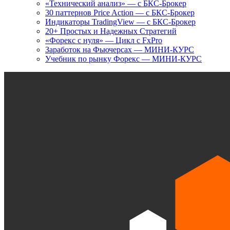
«Технический анализ» — с БКС-Брокер
30 паттернов Price Action — с БКС-Брокер
Индикаторы TradingView — с БКС-Брокер
20+ Простых и Надежных Стратегий
«Форекс с нуля» — Цикл с FxPro
Заработок на Фьючерсах — МИНИ-КУРС
Учебник по рынку Форекс — МИНИ-КУРС