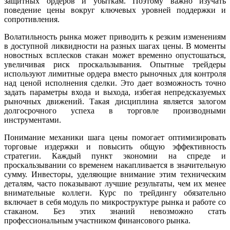
защитных ордеров и убыткам. Поэтому важно изучать
поведение цены вокруг ключевых уровней поддержки и
сопротивления.
Волатильность рынка может приводить к резким изменениям
в доступной ликвидности на разных шагах цены. В моменты
новостных всплесков стакан может временно опустошаться,
увеличивая риск проскальзывания. Опытные трейдеры
используют лимитные ордера вместо рыночных для контроля
над ценой исполнения сделки. Это дает возможность точно
задать параметры входа и выхода, избегая непредсказуемых
рыночных движений. Такая дисциплина является залогом
долгосрочного успеха в торговле производными
инструментами.
Понимание механики шага цены помогает оптимизировать
торговые издержки и повысить общую эффективность
стратегии. Каждый пункт экономии на спреде и
проскальзывании со временем накапливается в значительную
сумму. Инвесторы, уделяющие внимание этим техническим
деталям, часто показывают лучшие результаты, чем их менее
внимательные коллеги. Курс по трейдингу обязательно
включает в себя модуль по микроструктуре рынка и работе со
стаканом. Без этих знаний невозможно стать
профессиональным участником финансового рынка.