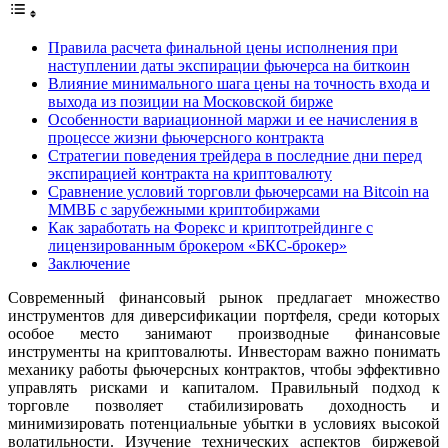
Правила расчета финальной цены исполнения при
наступлении даты экспирации фьючерса на биткоин
Влияние минимального шага цены на точность входа и
выхода из позиции на Московской бирже
Особенности вариационной маржи и ее начисления в
процессе жизни фьючерсного контракта
Стратегии поведения трейдера в последние дни перед
экспирацией контракта на криптовалюту
Сравнение условий торговли фьючерсами на Bitcoin на
ММВБ с зарубежными криптобиржами
Как заработать на Форекс и криптотрейдинге с
лицензированным брокером «БКС-брокер»
Заключение
Современный финансовый рынок предлагает множество
инструментов для диверсификации портфеля, среди которых
особое место занимают производные финансовые
инструменты на криптовалюты. Инвесторам важно понимать
механику работы фьючерсных контрактов, чтобы эффективно
управлять рисками и капиталом. Правильный подход к
торговле позволяет стабилизировать доходность и
минимизировать потенциальные убытки в условиях высокой
волатильности. Изучение технических аспектов биржевой