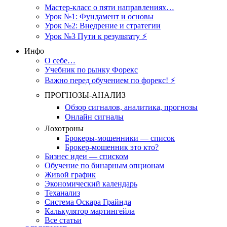
Мастер-класс о пяти направлениях…
Урок №1: Фундамент и основы
Урок №2: Внедрение и стратегии
Урок №3 Пути к результату ⚡️
Инфо
О себе…
Учебник по рынку Форекс
Важно перед обучением по форекс! ⚡
ПРОГНОЗЫ-АНАЛИЗ
Обзор сигналов, аналитика, прогнозы
Онлайн сигналы
Лохотроны
Брокеры-мошенники — список
Брокер-мошенник это кто?
Бизнес идеи — списком
Обучение по бинарным опционам
Живой график
Экономический календарь
Теханализ
Система Оскара Грайнда
Калькулятор мартингейла
Все статьи