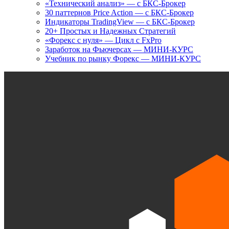
«Технический анализ» — с БКС-Брокер
30 паттернов Price Action — с БКС-Брокер
Индикаторы TradingView — с БКС-Брокер
20+ Простых и Надежных Стратегий
«Форекс с нуля» — Цикл с FxPro
Заработок на Фьючерсах — МИНИ-КУРС
Учебник по рынку Форекс — МИНИ-КУРС