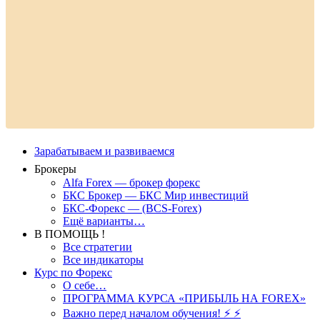
Зарабатываем и развиваемся
Брокеры
Alfa Forex — брокер форекс
БКС Брокер — БКС Мир инвестиций
БКС-Форекс — (BCS-Forex)
Ещё варианты…
В ПОМОЩЬ !
Все стратегии
Все индикаторы
Курс по Форекс
О себе…
ПРОГРАММА КУРСА «ПРИБЫЛЬ НА FOREX»
Важно перед началом обучения! ⚡ ⚡