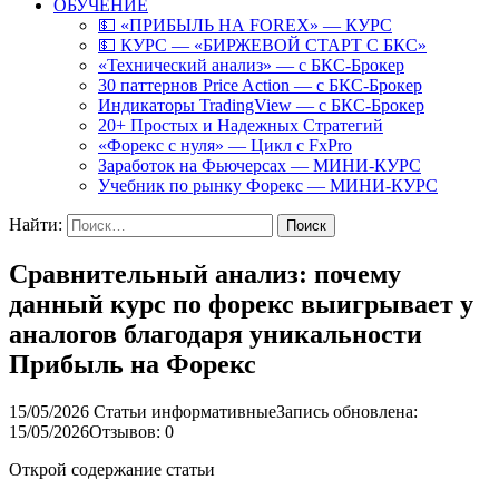
ОБУЧЕНИЕ
💵 «ПРИБЫЛЬ НА FOREX» — КУРС
💵 КУРС — «БИРЖЕВОЙ СТАРТ С БКС»
«Технический анализ» — с БКС-Брокер
30 паттернов Price Action — с БКС-Брокер
Индикаторы TradingView — с БКС-Брокер
20+ Простых и Надежных Стратегий
«Форекс с нуля» — Цикл с FxPro
Заработок на Фьючерсах — МИНИ-КУРС
Учебник по рынку Форекс — МИНИ-КУРС
Найти:
Сравнительный анализ: почему
данный курс по форекс выигрывает у
аналогов благодаря уникальности
Прибыль на Форекс
15/05/2026
Статьи информативные
Запись обновлена:
15/05/2026
Отзывов: 0
Открой содержание статьи