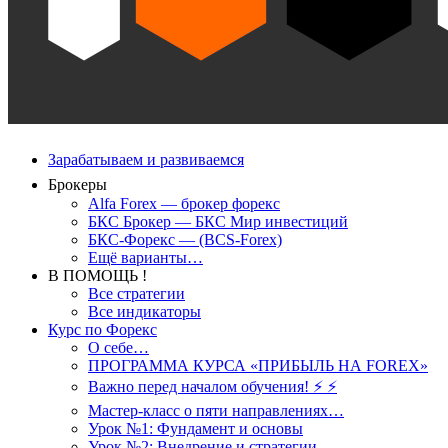
Зарабатываем и развиваемся
Брокеры
Alfa Forex — брокер форекс
БКС Брокер — БКС Мир инвестиций
БКС-Форекс — (BCS-Forex)
Ещё варианты…
В ПОМОЩЬ !
Все стратегии
Все индикаторы
Курс по Форекс
О себе…
ПРОГРАММА КУРСА «ПРИБЫЛЬ НА FOREX»
Важно перед началом обучения! ⚡ ⚡
Мастер-класс о пяти направлениях…
Урок №1: Фундамент и основы
Урок №2: Внедрение и стратегии