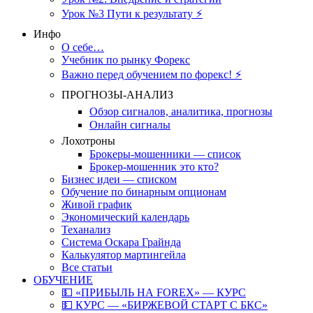
Урок №3 Пути к результату ⚡️
Инфо
О себе…
Учебник по рынку Форекс
Важно перед обучением по форекс! ⚡
ПРОГНОЗЫ-АНАЛИЗ
Обзор сигналов, аналитика, прогнозы
Онлайн сигналы
Лохотроны
Брокеры-мошенники — список
Брокер-мошенник это кто?
Бизнес идеи — списком
Обучение по бинарным опционам
Живой график
Экономический календарь
Теханализ
Система Оскара Грайнда
Калькулятор мартингейла
Все статьи
ОБУЧЕНИЕ
💵 «ПРИБЫЛЬ НА FOREX» — КУРС
💵 КУРС — «БИРЖЕВОЙ СТАРТ С БКС»