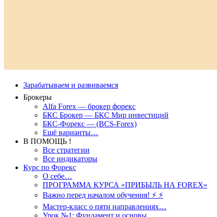
Зарабатываем и развиваемся
Брокеры
Alfa Forex — брокер форекс
БКС Брокер — БКС Мир инвестиций
БКС-Форекс — (BCS-Forex)
Ещё варианты…
В ПОМОЩЬ !
Все стратегии
Все индикаторы
Курс по Форекс
О себе…
ПРОГРАММА КУРСА «ПРИБЫЛЬ НА FOREX»
Важно перед началом обучения! ⚡ ⚡
Мастер-класс о пяти направлениях…
Урок №1: Фундамент и основы