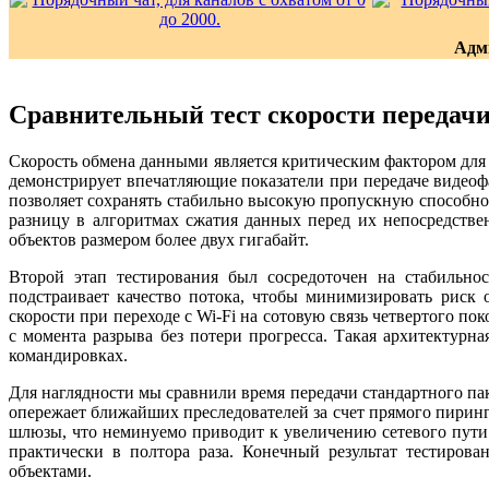
Адм
Сравнительный тест скорости передач
Скорость обмена данными является критическим фактором дл
демонстрирует впечатляющие показатели при передаче видеоф
позволяет сохранять стабильно высокую пропускную способн
разницу в алгоритмах сжатия данных перед их непосредств
объектов размером более двух гигабайт.
Второй этап тестирования был сосредоточен на стабильн
подстраивает качество потока, чтобы минимизировать риск
скорости при переходе с Wi-Fi на сотовую связь четвертого 
с момента разрыва без потери прогресса. Такая архитектур
командировках.
Для наглядности мы сравнили время передачи стандартного 
опережает ближайших преследователей за счет прямого пири
шлюзы, что неминуемо приводит к увеличению сетевого пути 
практически в полтора раза. Конечный результат тестиров
объектами.