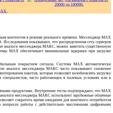
MAX
.
мным контентом в режиме реального времени. Мессенджер MAX
 Исследования показывают, что распределенная сеть серверов
ные аналоги мессенджера МАКС, можно заметить существенную
стемы MAX обеспечивает минимальные задержки при загрузке
табильным покрытием сигнала. Система MAX автоматически
угие аналоги мессенджера МАКС часто показывают снижение
нтирования пакетов, которая позволяет возобновлять загрузку
я специалистов, часто работающих в полевых условиях или в
ммными продуктами. Внутренние тесты подтверждают, что MAX
е аналоги мессенджера МАКС используют зарубежные облачные
зволяет сократить время ожидания для конечного потребителя
 в вопросах работы с действительно массивными цифровыми