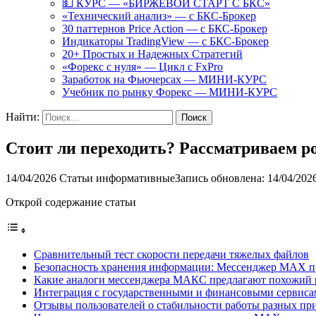
💵 КУРС — «БИРЖЕВОЙ СТАРТ С БКС»
«Технический анализ» — с БКС-Брокер
30 паттернов Price Action — с БКС-Брокер
Индикаторы TradingView — с БКС-Брокер
20+ Простых и Надежных Стратегий
«Форекс с нуля» — Цикл с FxPro
Заработок на Фьючерсах — МИНИ-КУРС
Учебник по рынку Форекс — МИНИ-КУРС
Найти:
Стоит ли переходить? Рассматриваем 
14/04/2026
Статьи информативные
Запись обновлена: 14/04/202
Открой содержание статьи
Сравнительный тест скорости передачи тяжелых файлов
Безопасность хранения информации: Мессенджер MAX п
Какие аналоги мессенджера МАКС предлагают похожий 
Интеграция с государственными и финансовыми сервис
Отзывы пользователей о стабильности работы разных п