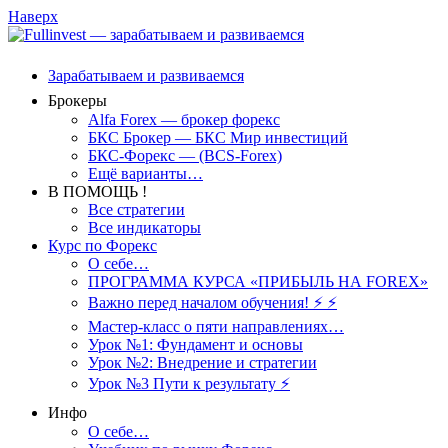
Наверх
Зарабатываем и развиваемся
Брокеры
Alfa Forex — брокер форекс
БКС Брокер — БКС Мир инвестиций
БКС-Форекс — (BCS-Forex)
Ещё варианты…
В ПОМОЩЬ !
Все стратегии
Все индикаторы
Курс по Форекс
О себе…
ПРОГРАММА КУРСА «ПРИБЫЛЬ НА FOREX»
Важно перед началом обучения! ⚡ ⚡
Мастер-класс о пяти направлениях…
Урок №1: Фундамент и основы
Урок №2: Внедрение и стратегии
Урок №3 Пути к результату ⚡️
Инфо
О себе…