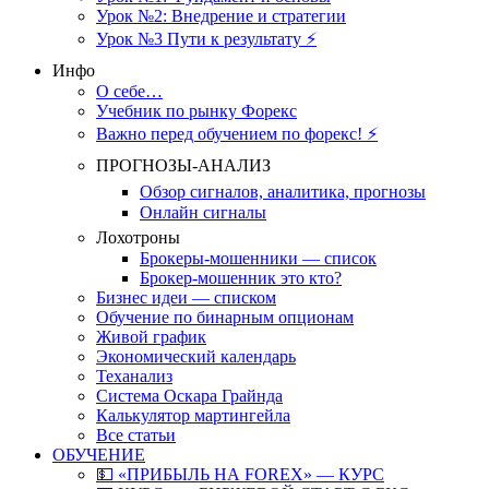
Урок №2: Внедрение и стратегии
Урок №3 Пути к результату ⚡️
Инфо
О себе…
Учебник по рынку Форекс
Важно перед обучением по форекс! ⚡
ПРОГНОЗЫ-АНАЛИЗ
Обзор сигналов, аналитика, прогнозы
Онлайн сигналы
Лохотроны
Брокеры-мошенники — список
Брокер-мошенник это кто?
Бизнес идеи — списком
Обучение по бинарным опционам
Живой график
Экономический календарь
Теханализ
Система Оскара Грайнда
Калькулятор мартингейла
Все статьи
ОБУЧЕНИЕ
💵 «ПРИБЫЛЬ НА FOREX» — КУРС