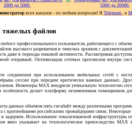
инистратор
всех каналов - по любым вопросам! В
Telegram
, в
и тяжелых файлов
я любого профессионального пользователя, работающего с объе
айлов высокого разрешения и тяжелых архивов с документацией.
ость даже в периоды пиковой активности. Рассматривая доступ
енной отправкой. Оптимизация сетевых протоколов внутри си
ости соединения при использовании мобильных сетей с нес
 обрыва сессии при передаче критически важных данных. Др
поколения. Инженеры MAX внедрили уникальную технологию сегме
ная особенность делает платформу незаменимым помощником дл
пакета данных объемом пять гигабайт между различными програ
нга с крупнейшими российскими провайдерами связи. Некоторы
и задержек. Использование локализованной инфраструктуры по
ания явно указывает на технологическое превосходство MAX