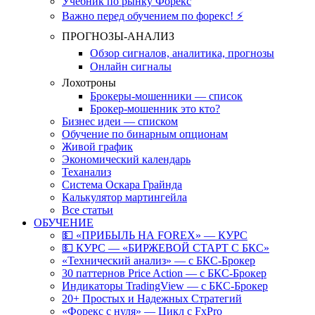
Учебник по рынку Форекс
Важно перед обучением по форекс! ⚡
ПРОГНОЗЫ-АНАЛИЗ
Обзор сигналов, аналитика, прогнозы
Онлайн сигналы
Лохотроны
Брокеры-мошенники — список
Брокер-мошенник это кто?
Бизнес идеи — списком
Обучение по бинарным опционам
Живой график
Экономический календарь
Теханализ
Система Оскара Грайнда
Калькулятор мартингейла
Все статьи
ОБУЧЕНИЕ
💵 «ПРИБЫЛЬ НА FOREX» — КУРС
💵 КУРС — «БИРЖЕВОЙ СТАРТ С БКС»
«Технический анализ» — с БКС-Брокер
30 паттернов Price Action — с БКС-Брокер
Индикаторы TradingView — с БКС-Брокер
20+ Простых и Надежных Стратегий
«Форекс с нуля» — Цикл с FxPro