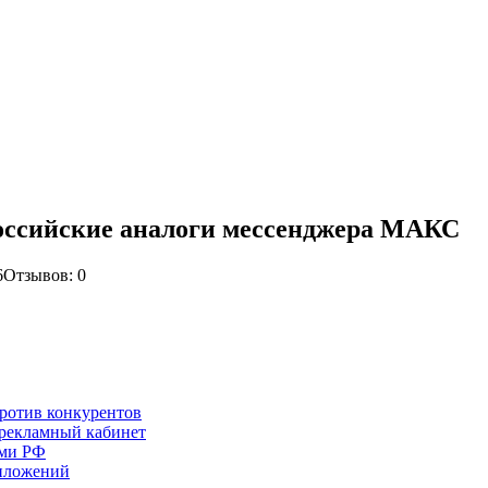
российские аналоги мессенджера МАКС
6
Отзывов: 0
ротив конкурентов
рекламный кабинет
ами РФ
риложений