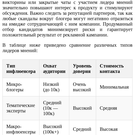
викторины или закрытые чаты с участием лидера мнений
значительно повышают интерес к продукту и стимулируют
обсуждения. Важно следить за репутацией партнеров, так как
любые скандалы вокруг блогера могут негативно отразиться
на имидже сотрудничающей с ним компании. Продуманный
отбор кандидатов минимизирует риски и гарантирует
положительный результат от рекламной кампании.
В таблице ниже приведено сравнение различных типов
лидеров мнений:
Тип
Охват
Уровень
Стоимость
инфлюенсера
аудитории
доверия
контакта
Микро-
Низкий
Очень
Минимальная
блогеры
(до 10к)
высокий
Средний
Тематические
(10к —
Высокий
Средняя
эксперты
100к)
Макро-
Высокий
Средний
Высокая
инфлюенсеры
(100к+)