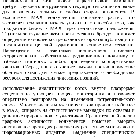
Первоначальный этап любой маркетинговой кампании
требует глубокого погружения в текущую ситуацию на рынке
для выявления сильных и слабых сторон оппонентов. В
экосистеме MAX конкуренция постоянно растет, что
заставляет компании искать уникальные способы того, как
продвигать бизнес в MAX через ценностные предложения.
Тщательное изучение активности смежных брендов помогает
определить наиболее востребованные форматы публикаций и
предпочтения целевой аудитории в конкретном сегменте.
Наблюдение за реакциями подписчиков позволяет
скорректировать собственную редакционную политику и
избежать типичных ошибок при ведении корпоративных
каналов. Сбор данных о частоте выхода постов и качестве
обратной связи дает четкое представление о необходимых
ресурсах для достижения лидерских позиций.
Использование аналитических ботов внутри платформы
существенно упрощает процесс мониторинга и позволяет
оперативно реагировать на изменения потребительского
спроса. Многие эксперты уже поняли, как продвигать бизнес
в MAX, опираясь на статистические выкладки по охватам и
динамике прироста новых участников. Сравнительный анализ
графиков активности конкурентов помогает выбрать
оптимальное время для размещения рекламных материалов и
информационных апдейтов. Выделение специфических