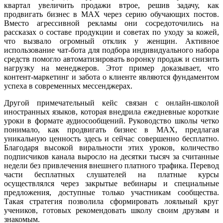
квартал увеличить продажи втрое, решив задачу, как
продвигать бизнес в MAX через серию обучающих постов.
Вместо агрессивной рекламы они сосредоточились на
рассказах о составе продукции и советах по уходу за кожей,
что вызвало огромный отклик у женщин. Активное
использование чат-бота для подбора индивидуального набора
средств помогло автоматизировать воронку продаж и снизить
нагрузку на менеджеров. Этот пример доказывает, что
контент-маркетинг и забота о клиенте являются фундаментом
успеха в современных мессенджерах.
Другой примечательный кейс связан с онлайн-школой
иностранных языков, которая внедрила ежедневные короткие
уроки в формате аудиосообщений. Руководство школы четко
понимало, как продвигать бизнес в MAX, предлагая
уникальную ценность здесь и сейчас совершенно бесплатно.
Благодаря высокой виральности этих уроков, количество
подписчиков канала выросло на десятки тысяч за считанные
недели без привлечения внешнего платного трафика. Перевод
части бесплатных слушателей на платные курсы
осуществлялся через закрытые вебинары и специальные
предложения, доступные только участникам сообщества.
Такая стратегия позволила сформировать лояльный круг
учеников, готовых рекомендовать школу своим друзьям и
знакомым.