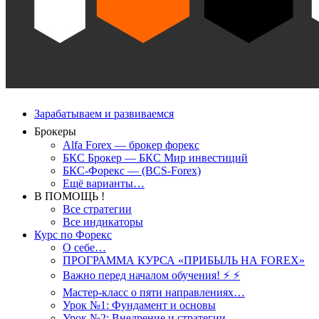
Зарабатываем и развиваемся
Брокеры
Alfa Forex — брокер форекс
БКС Брокер — БКС Мир инвестиций
БКС-Форекс — (BCS-Forex)
Ещё варианты…
В ПОМОЩЬ !
Все стратегии
Все индикаторы
Курс по Форекс
О себе…
ПРОГРАММА КУРСА «ПРИБЫЛЬ НА FOREX»
Важно перед началом обучения! ⚡ ⚡
Мастер-класс о пяти направлениях…
Урок №1: Фундамент и основы
Урок №2: Внедрение и стратегии