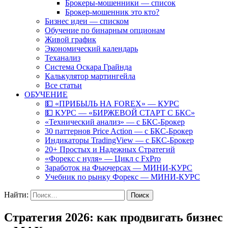
Брокеры-мошенники — список
Брокер-мошенник это кто?
Бизнес идеи — списком
Обучение по бинарным опционам
Живой график
Экономический календарь
Теханализ
Система Оскара Грайнда
Калькулятор мартингейла
Все статьи
ОБУЧЕНИЕ
💵 «ПРИБЫЛЬ НА FOREX» — КУРС
💵 КУРС — «БИРЖЕВОЙ СТАРТ С БКС»
«Технический анализ» — с БКС-Брокер
30 паттернов Price Action — с БКС-Брокер
Индикаторы TradingView — с БКС-Брокер
20+ Простых и Надежных Стратегий
«Форекс с нуля» — Цикл с FxPro
Заработок на Фьючерсах — МИНИ-КУРС
Учебник по рынку Форекс — МИНИ-КУРС
Найти:
Стратегия 2026: как продвигать бизнес