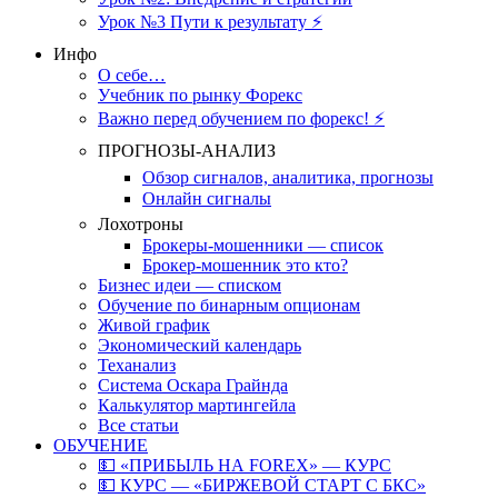
Урок №3 Пути к результату ⚡️
Инфо
О себе…
Учебник по рынку Форекс
Важно перед обучением по форекс! ⚡
ПРОГНОЗЫ-АНАЛИЗ
Обзор сигналов, аналитика, прогнозы
Онлайн сигналы
Лохотроны
Брокеры-мошенники — список
Брокер-мошенник это кто?
Бизнес идеи — списком
Обучение по бинарным опционам
Живой график
Экономический календарь
Теханализ
Система Оскара Грайнда
Калькулятор мартингейла
Все статьи
ОБУЧЕНИЕ
💵 «ПРИБЫЛЬ НА FOREX» — КУРС
💵 КУРС — «БИРЖЕВОЙ СТАРТ С БКС»