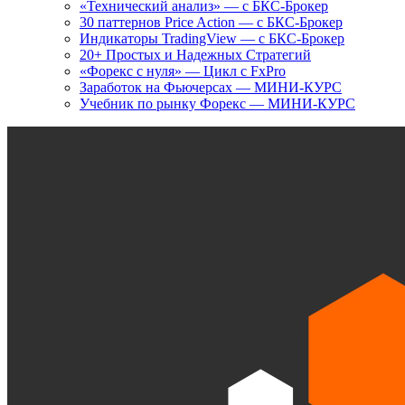
«Технический анализ» — с БКС-Брокер
30 паттернов Price Action — с БКС-Брокер
Индикаторы TradingView — с БКС-Брокер
20+ Простых и Надежных Стратегий
«Форекс с нуля» — Цикл с FxPro
Заработок на Фьючерсах — МИНИ-КУРС
Учебник по рынку Форекс — МИНИ-КУРС