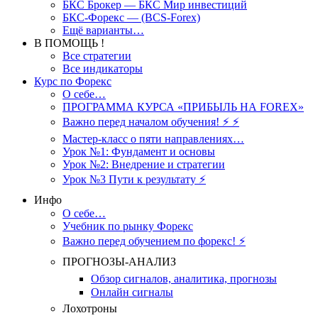
БКС Брокер — БКС Мир инвестиций
БКС-Форекс — (BCS-Forex)
Ещё варианты…
В ПОМОЩЬ !
Все стратегии
Все индикаторы
Курс по Форекс
О себе…
ПРОГРАММА КУРСА «ПРИБЫЛЬ НА FOREX»
Важно перед началом обучения! ⚡ ⚡
Мастер-класс о пяти направлениях…
Урок №1: Фундамент и основы
Урок №2: Внедрение и стратегии
Урок №3 Пути к результату ⚡️
Инфо
О себе…
Учебник по рынку Форекс
Важно перед обучением по форекс! ⚡
ПРОГНОЗЫ-АНАЛИЗ
Обзор сигналов, аналитика, прогнозы
Онлайн сигналы
Лохотроны