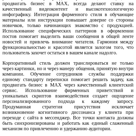
продвигать бизнес в MAX, всегда делают ставку на
качественный видеоконтент и высокотехнологичную
инфографику. Интеграция фирменного стиля в обучающие
материалы или инструкции повышает доверие со стороны
новичков, только начинающих знакомство с продукцией.
Использование специфических паттернов в оформлении
постов помогает выделить ваши сообщения в общей ленте
новостей и привлечь внимание читателя. Гармония между
функциональностью и красотой является залогом того, что
пользователь захочет остаться в вашем канале надолго.
Корпоративный стиль должен транслироваться не только
через картинки, но и через манеру общения, принятую внутри
компании. Обучение сотрудников службы поддержки
единому стандарту переписки помогает решить задачу, как
продвигать бизнес в MAX через качественный клиентский
сервис. Использование фирменных приветствий и
уникальных скриптов взаимодействия создает ощущение
персонализированного подхода к каждому запросу.
Продуманная стратегия присутствия исключает
возникновение когнитивного диссонанса у клиента при
переходе с сайта в мессенджер. Все точки контакта должны
быть синхронизированы и работать как единый слаженный
механизм по привлечению и удержанию аудитории.