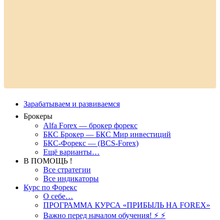
Зарабатываем и развиваемся
Брокеры
Alfa Forex — брокер форекс
БКС Брокер — БКС Мир инвестиций
БКС-Форекс — (BCS-Forex)
Ещё варианты…
В ПОМОЩЬ !
Все стратегии
Все индикаторы
Курс по Форекс
О себе…
ПРОГРАММА КУРСА «ПРИБЫЛЬ НА FOREX»
Важно перед началом обучения! ⚡ ⚡