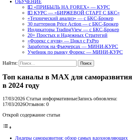
ОБУЧЕНИЕ
💵 «ПРИБЫЛЬ НА FOREX» — КУРС
💵 КУРС — «БИРЖЕВОЙ СТАРТ С БКС»
«Технический анализ» — с БКС-Брокер
30 паттернов Price Action — с БКС-Брокер
Индикаторы TradingView — с БКС-Брокер
20+ Простых и Надежных Стратегий
«Форекс с нуля» — Цикл с FxPro
Заработок на Фьючерсах — МИНИ-КУРС
Учебник по рынку Форекс — МИНИ-КУРС
Найти:
Топ каналы в MAX для саморазвития
в 2024 году
17/03/2026
Статьи информативные
Запись обновлена:
17/03/2026
Отзывов: 0
Открой содержание статьи
Лидеры саморазвития: обзор самых вдохновляющих