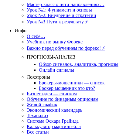
Мастер-класс о пяти направлениях…
Урок №1: Фундамент и основы
Урок №2: Внедрение и стратегии
Урок №3 Пути к результату ⚡️
Инфо
О себе…
Учебник по рынку Форекс
Важно перед обучением по форекс! ⚡
ПРОГНОЗЫ-АНАЛИЗ
Обзор сигналов, аналитика, прогнозы
Онлайн сигналы
Лохотроны
Брокеры-мошенники — список
Брокер-мошенник это кто?
Бизнес идеи — списком
Обучение по бинарным опционам
Живой график
Экономический календарь
Теханализ
Система Оскара Грайнда
Калькулятор мартингейла
Все статьи