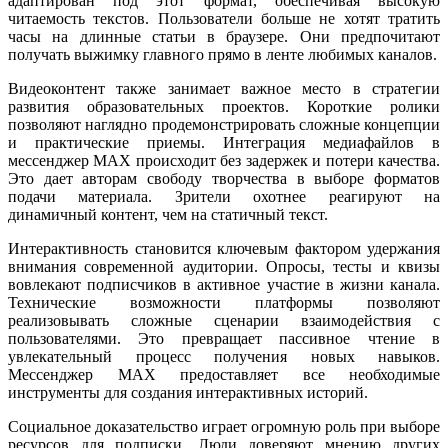
адаптирован под этот формат, обеспечивая высокую
читаемость текстов. Пользователи больше не хотят тратить
часы на длинные статьи в браузере. Они предпочитают
получать выжимку главного прямо в ленте любимых каналов.
Видеоконтент также занимает важное место в стратегии
развития образовательных проектов. Короткие ролики
позволяют наглядно продемонстрировать сложные концепции
и практические приемы. Интеграция медиафайлов в
мессенджер MAX происходит без задержек и потери качества.
Это дает авторам свободу творчества в выборе форматов
подачи материала. Зрители охотнее реагируют на
динамичный контент, чем на статичный текст.
Интерактивность становится ключевым фактором удержания
внимания современной аудитории. Опросы, тесты и квизы
вовлекают подписчиков в активное участие в жизни канала.
Технические возможности платформы позволяют
реализовывать сложные сценарии взаимодействия с
пользователями. Это превращает пассивное чтение в
увлекательный процесс получения новых навыков.
Мессенджер MAX предоставляет все необходимые
инструменты для создания интерактивных историй.
Социальное доказательство играет огромную роль при выборе
ресурсов для подписки. Люди доверяют мнению других