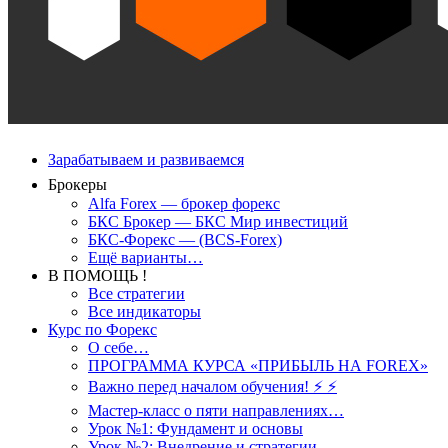
Зарабатываем и развиваемся
Брокеры
Alfa Forex — брокер форекс
БКС Брокер — БКС Мир инвестиций
БКС-Форекс — (BCS-Forex)
Ещё варианты…
В ПОМОЩЬ !
Все стратегии
Все индикаторы
Курс по Форекс
О себе…
ПРОГРАММА КУРСА «ПРИБЫЛЬ НА FOREX»
Важно перед началом обучения! ⚡ ⚡
Мастер-класс о пяти направлениях…
Урок №1: Фундамент и основы
Урок №2: Внедрение и стратегии