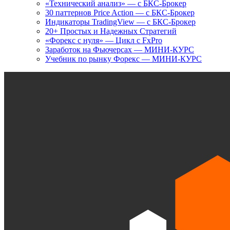
«Технический анализ» — с БКС-Брокер
30 паттернов Price Action — с БКС-Брокер
Индикаторы TradingView — с БКС-Брокер
20+ Простых и Надежных Стратегий
«Форекс с нуля» — Цикл с FxPro
Заработок на Фьючерсах — МИНИ-КУРС
Учебник по рынку Форекс — МИНИ-КУРС