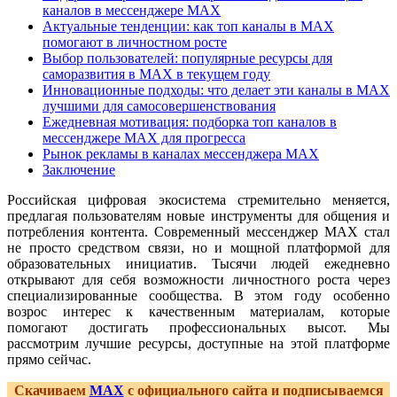
каналов в мессенджере MAX
Актуальные тенденции: как топ каналы в MAX
помогают в личностном росте
Выбор пользователей: популярные ресурсы для
саморазвития в MAX в текущем году
Инновационные подходы: что делает эти каналы в MAX
лучшими для самосовершенствования
Ежедневная мотивация: подборка топ каналов в
мессенджере MAX для прогресса
Рынок рекламы в каналах мессенджера MAX
Заключение
Российская цифровая экосистема стремительно меняется,
предлагая пользователям новые инструменты для общения и
потребления контента. Современный мессенджер MAX стал
не просто средством связи, но и мощной платформой для
образовательных инициатив. Тысячи людей ежедневно
открывают для себя возможности личностного роста через
специализированные сообщества. В этом году особенно
возрос интерес к качественным материалам, которые
помогают достигать профессиональных высот. Мы
рассмотрим лучшие ресурсы, доступные на этой платформе
прямо сейчас.
Скачиваем
MAX
с официального сайта и подписываемся