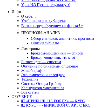
Урок №3 Пути к результату ⚡️
Инфо
О себе…
Учебник по рынку Форекс
Важно перед обучением по форекс! ⚡
ПРОГНОЗЫ-АНАЛИЗ
Обзор сигналов, аналитика, прогнозы
Онлайн сигналы
Лохотроны
Брокеры-мошенники — список
Брокер-мошенник это кто?
Бизнес идеи — списком
Обучение по бинарным опционам
Живой график
Экономический календарь
Теханализ
Система Оскара Грайнда
Калькулятор мартингейла
Все статьи
ОБУЧЕНИЕ
💵 «ПРИБЫЛЬ НА FOREX» — КУРС
💵 КУРС — «БИРЖЕВОЙ СТАРТ С БКС»