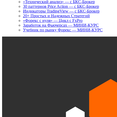
«Технический анализ» — с БКС-Брокер
30 паттернов Price Action — с БКС-Брокер
Индикаторы TradingView — с БКС-Брокер
20+ Простых и Надежных Стратегий
«Форекс с нуля» — Цикл с FxPro
Заработок на Фьючерсах — МИНИ-КУРС
Учебник по рынку Форекс — МИНИ-КУРС