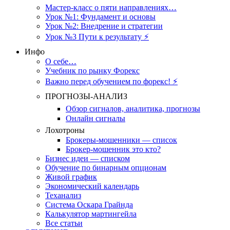
Мастер-класс о пяти направлениях…
Урок №1: Фундамент и основы
Урок №2: Внедрение и стратегии
Урок №3 Пути к результату ⚡️
Инфо
О себе…
Учебник по рынку Форекс
Важно перед обучением по форекс! ⚡
ПРОГНОЗЫ-АНАЛИЗ
Обзор сигналов, аналитика, прогнозы
Онлайн сигналы
Лохотроны
Брокеры-мошенники — список
Брокер-мошенник это кто?
Бизнес идеи — списком
Обучение по бинарным опционам
Живой график
Экономический календарь
Теханализ
Система Оскара Грайнда
Калькулятор мартингейла
Все статьи