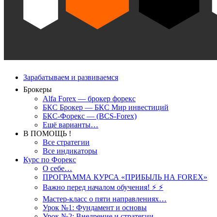
Зарабатываем и развиваемся
Брокеры
Alfa Forex — брокер форекс
БКС Брокер — БКС Мир инвестиций
БКС-Форекс — (BCS-Forex)
Ещё варианты…
В ПОМОЩЬ !
Все стратегии
Все индикаторы
Курс по Форекс
О себе…
ПРОГРАММА КУРСА «ПРИБЫЛЬ НА FOREX»
Важно перед началом обучения! ⚡ ⚡
Мастер-класс о пяти направлениях…
Урок №1: Фундамент и основы
Урок №2: Внедрение и стратегии