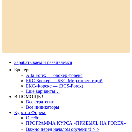
Зарабатываем и развиваемся
Брокеры
Alfa Forex — брокер форекс
БКС Брокер — БКС Мир инвестиций
БКС-Форекс — (BCS-Forex)
Ещё варианты…
В ПОМОЩЬ !
Все стратегии
Все индикаторы
Курс по Форекс
О себе…
ПРОГРАММА КУРСА «ПРИБЫЛЬ НА FOREX»
Важно перед началом обучения! ⚡ ⚡