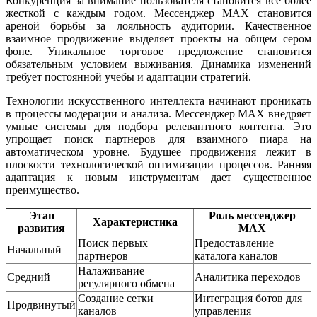
Конкуренция за внимание пользователя становится все более
жесткой с каждым годом. Мессенджер MAX становится
ареной борьбы за лояльность аудитории. Качественное
взаимное продвижение выделяет проекты на общем сером
фоне. Уникальное торговое предложение становится
обязательным условием выживания. Динамика изменений
требует постоянной учебы и адаптации стратегий.
Технологии искусственного интеллекта начинают проникать
в процессы модерации и анализа. Мессенджер MAX внедряет
умные системы для подбора релевантного контента. Это
упрощает поиск партнеров для взаимного пиара на
автоматическом уровне. Будущее продвижения лежит в
плоскости технологической оптимизации процессов. Ранняя
адаптация к новым инструментам дает существенное
преимущество.
Этап
Роль мессенджер
Характеристика
развития
MAX
Поиск первых
Предоставление
Начальный
партнеров
каталога каналов
Налаживание
Средний
Аналитика переходов
регулярного обмена
Создание сетки
Интеграция ботов для
Продвинутый
каналов
управления