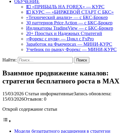
ОБУЧЕНИЕ
💵 «ПРИБЫЛЬ НА FOREX» — КУРС
💵 КУРС — «БИРЖЕВОЙ СТАРТ С БКС»
«Технический анализ» — с БКС-Брокер
30 паттернов Price Action — с БКС-Брокер
Индикаторы TradingView — с БКС-Брокер
20+ Простых и Надежных Стратегий
«Форекс с нуля» — Цикл с FxPro
Заработок на Фьючерсах — МИНИ-КУРС
Учебник по рынку Форекс — МИНИ-КУРС
Найти:
Взаимное продвижение каналов:
стратегия бесплатного роста в MAX
15/03/2026
Статьи информативные
Запись обновлена:
15/03/2026
Отзывов: 0
Открой содержание статьи
Модели беззатратного расширения в стратегии