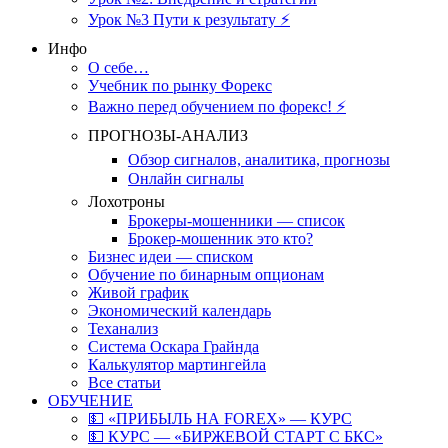
Урок №3 Пути к результату ⚡️
Инфо
О себе…
Учебник по рынку Форекс
Важно перед обучением по форекс! ⚡
ПРОГНОЗЫ-АНАЛИЗ
Обзор сигналов, аналитика, прогнозы
Онлайн сигналы
Лохотроны
Брокеры-мошенники — список
Брокер-мошенник это кто?
Бизнес идеи — списком
Обучение по бинарным опционам
Живой график
Экономический календарь
Теханализ
Система Оскара Грайнда
Калькулятор мартингейла
Все статьи
ОБУЧЕНИЕ
💵 «ПРИБЫЛЬ НА FOREX» — КУРС
💵 КУРС — «БИРЖЕВОЙ СТАРТ С БКС»